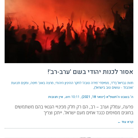
אסור לכנות יהודי בשם 'ערב-רב'!
חזות גבריאל (ד"ר, ממייסדי 'מידה טובה' לחקר ההיגיון היהודי, מרצה באונ' חיפה, ומקים תנועת
'ואהבת' - עושים טוב בישראל)
ה׳ בשבט ה׳תשפ״א (ינואר 18, 2021)
10:11 am
אין תגובות
פרעה, עמלק וערב – רב, הם רק חלק מכינויי הגנאי בהם משתמשים
בחוגים מסוימים כנגד אחים מעם ישראל. ייתכן וצריך
קרא עוד ←