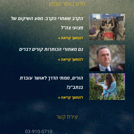
חדש באתר שבתון
הקרב שאחרי הקרב: מסע השיקום של
פצועי צה"ל
להמשך קריאה »
גם מאחורי הכותרות קורים דברים
להמשך קריאה »
הורים, ממתי הדרך לאושר עוברת
בנתב"ג?
להמשך קריאה »
יצירת קשר
03-910-0710