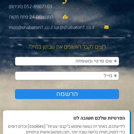
052-8907103 (מכירות)
moti@shabaton1.co.il liat@shabaton1.co.il
רוצים לקבל ראשונים את שבתון במייל?
הפרטיות שלכם חשובה לנו
לידיעתכם, באתר זה נעשה שימוש ב"קבצי עוגיות" (cookies) וכלים דומים
כדי לספק חוויית גלישה טובה יותר, תוכן מותאם אישית וניתוחים