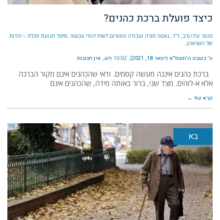
כיצד פועלת ברכת כהנים?
פכטר עידו (רב, ד"ר, נאמני תורה ועבודה והפורום לשיח יהודי עכשווי. מייסד תנועת תכלת – יהדות
של השראה)
ה׳ בשבט ה׳תשפ״א (ינואר 18, 2021)
10:02 am
אין תגובות
ברכת כהנים איננה מעשה קסמים. ודאי שהכהנים אינם מקור הברכה
אלא א-לוהים. מצד שני, ברור באותה מידה, שהכהנים אינם
קרא עוד ←
בא