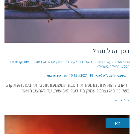
בסך הכל חגב?
פרופ' זהר עמר (אוניברסיטה בר-אילן, המחלקה ללימודי ארץ ישראל וארכיאולוגיה, אתר 'קדמוניות
הטבע והריאליה בישראל')
ה׳ בשבט ה׳תשפ״א (ינואר 18, 2021)
10:13 am
אין תגובות
הארבה הוא אחת מתופעות הטבע המשמעותיות ביותר בעת העתיקה.
בשל כך היא נצרבה עמוק בתודעה האנושית. עד לאמצע המאה
קרא עוד ←
בא