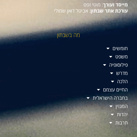
מייסד ועורך
: מוטי זפט
עורכת אתר שבתון
: אביטל דואן שמולי
מה בשבתון
חומשים
משפט
פילוסופיה
מדרש
הלכה
החיים עצמם
בחברה הישראלית
המגזין
יהדות
תרבות