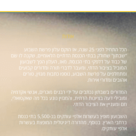
אודות
הכל התחיל לפני 25 שנה, אז הוקם עלון פרשת השבוע
"שבתון" שחולק בבתי הכנסת הדתיים הלאומיים, שקנה לו שם
של כבוד על דלפקי בתי הכנסת. מאז, העלון הפך לשבועון
המוביל בציבור הדתי, ומעבר לדברי תורה ומדורים קבועים
ומתחלפים על פרשת השבוע, נוספו כתבות מגזין, טורים
אהובים ומדורי אירוח.
המדורים בשבתון נכתבים על ידי רבנים מוכרים, אנשי אקדמיה
ומובילי דעה בציונות הדתית, והמגזין נוגע בכל מה שאקטואלי,
חם ומעניין את הציבור הדתי.
השבועון מופץ בעשרות אלפי עותקים בכ-5,500 בתי כנסת
ברחבי הארץ. בנוסף, מהדורה דיגיטלית המופצת בעשרות
אלפי עותקים.