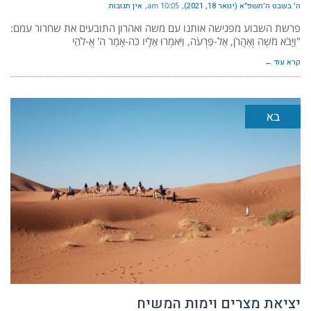
ה׳ בשבט ה׳תשפ״א (ינואר 18, 2021)
10:05 am
אין תגובות
פרשת השבוע מפגישה אותנו עם משה ואהרון התובעים את שחרור עמם:
"וַיָּבֹא מֹשֶׁה וְאַהֲרֹן, אֶל-פַּרְעֹה, וַיֹּאמְרוּ אֵלָיו כֹּה-אָמַר ה' אֱ-לֹהֵי
קרא עוד ←
בא
יציאת מצרים וימות המשיח