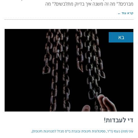
מברכים?" מה זה משנה איך בדיוק מתלבשים?" מה
קרא עוד ←
בא
די לעבדות!
עיני (יפה) נעמי (ד"ר, פסיכולוגית חינוכית ובוגרת בי"ס מנדל למנהיגות חינוכית)