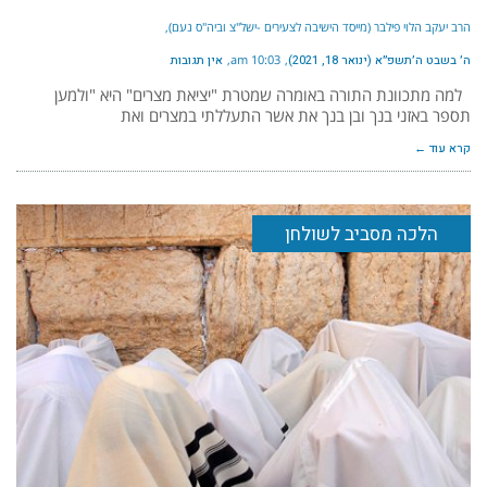
הרב יעקב הלוי פילבר (מייסד הישיבה לצעירים -ישל"צ וביה"ס נעם)
ה׳ בשבט ה׳תשפ״א (ינואר 18, 2021)
10:03 am
אין תגובות
למה מתכוונת התורה באומרה שמטרת "יציאת מצרים" היא "ולמען
תספר באזני בנך ובן בנך את אשר התעללתי במצרים ואת
קרא עוד ←
הלכה מסביב לשולחן