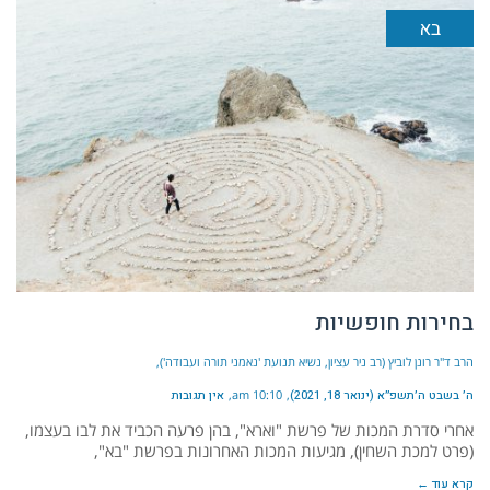
בא
בחירות חופשיות
הרב ד"ר רונן לוביץ (רב ניר עציון, נשיא תנועת 'נאמני תורה ועבודה')
ה׳ בשבט ה׳תשפ״א (ינואר 18, 2021)
10:10 am
אין תגובות
אחרי סדרת המכות של פרשת "וארא", בהן פרעה הכביד את לבו בעצמו,
(פרט למכת השחין), מגיעות המכות האחרונות בפרשת "בא",
קרא עוד ←