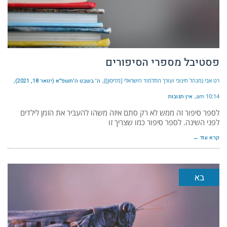
פסטיבל מספרי הסיפורים
רט אבי (מנהל חינוכי ועורך התלמוד הישראלי [מדיסון])
ה׳ בשבט ה׳תשפ״א (ינואר 18, 2021)
10:14 am
אין תגובות
לספר סיפור זה ממש לא רק סתם איזה משהו להעביר את הזמן לילדים
לפני השינה. לספר סיפור כמו שצריך זו
קרא עוד ←
בא