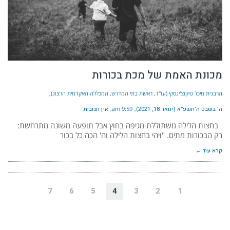
מכונת האמת של מכת בכורות
הרבנית מיכל טיקוצ'ינסקי (עו"ד, ראשת בתי המדרש, המכללה האקדמית הרצוג)
ה׳ בשבט ה׳תשפ״א (ינואר 18, 2021)
9:59 am
אין תגובות
בחצות הלילה משתוללת מגיפה בחוץ אבל תופעה משונה מתרחשת:
רק הבכורות מתים. "ויהי בחצות הלילה וה' הכה כל בכור
קרא עוד ←
7
6
5
4
3
2
1