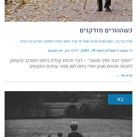
כשההורים מזדקנים
שרלו יובל (רב, ראש ישיבת אורות שאול תל אביב וראש המרכז לאתיקה בארגון רבני צהר)
ה׳ בשבט ה׳תשפ״א (ינואר 18, 2021)
10:01 am
אין תגובות
"ויוסיף דעת יוסיף מכאוב" – דברי חכמת קהלת ביחסו המורכב והעמוק
לחכמה מהווים מצפן יסודי ביחס לאין ספור עניינים המקיפים
קרא עוד ←
בא