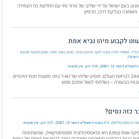
לפגוע בעם ישראל על ידי שילוב של טרור פיזי עם החלשת כח העמידה
האמונה בצדקת דרכו, הניסיון
וט לקבוע מיהו נביא אמת
 (ד"ר, ממייסדי 'מידה טובה' לחקר ההיגיון היהודי, מרצה באונ' חיפה, ומקים תנועת 'ואהבת' -
בישראל)
פ״א (ינואר 12, 2021)
3:09 pm
אין תגובות
בשנת 2448 לבריאת העולם, מופיע שליחו של הא-ל בפני מועצת חכמי היהודים
ובפיו הבשורה – נשלחתי לגאול אתכם ממש
ר כזה נסים?
ה רט (מכון עולמות)
כ״ח בטבת ה׳תשפ״א (ינואר 12, 2021)
3:07 pm
אין תגובות
פרופ' ג'סיקה אטס (Utts) היא פראפסיכולוגית וסטטיסטיקאית, שהשתתפה
ם רבות בפרויקט סטארגייט שמטרתו היתה לבחון את קיומם של כוחות