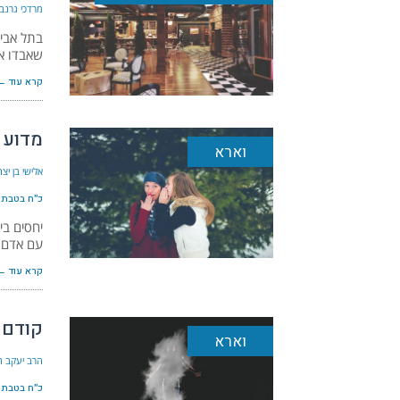
מרדכי גרנבי
בתל אביב
שאבדו אש
קרא עוד ←
מדוע 
וארא
אלישי בן י
כ״ח בטבת ה׳תש
יחסים בי
עם אדם 
קרא עוד ←
קודם 
וארא
הרב יעקב הל
כ״ח בטבת ה׳תש