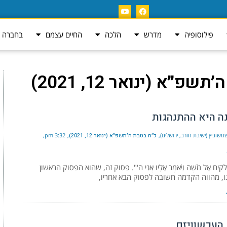
פילוסופיה
מדרש
הלכה
החיים עצמם
בחברה ה
פ״א (ינואר 12, 2021)
ה היא ההתנהגות
שוביץ (ישיבת חורב, ירושלים)
כ״ח בטבת ה׳תשפ״א (ינואר 12, 2021)
3:32 pm
ר אֱלֹקים אֶל מֹשֶׁה וַיֹּאמֶר אֵלָיו אֲנִי ה'". פסוק זה, שהוא הפסוק הראשון
, מהווה הקדמה חשובה לפסוק הבא אחריו,
 העכשוויזם