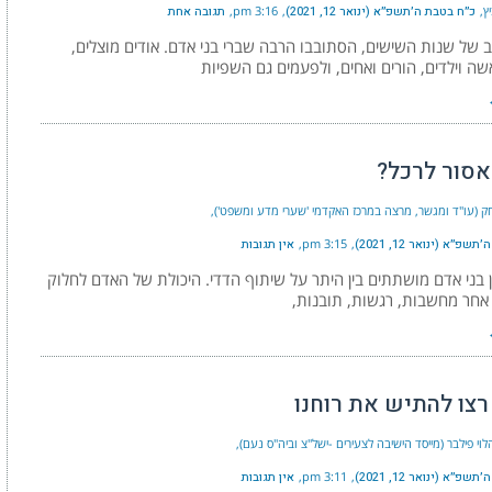
ץ
כ״ח בטבת ה׳תשפ״א (ינואר 12, 2021)
3:16 pm
תגובה אחת
 של שנות השישים, הסתובבו הרבה שברי בני אדם. אודים מוצלים,
ה וילדים, הורים ואחים, ולפעמים גם השפיות
אסור לרכל?
צחק (עו"ד ומגשר, מרצה במרכז האקדמי 'שערי מדע ומשפט')
פ״א (ינואר 12, 2021)
3:15 pm
אין תגובות
ן בני אדם מושתתים בין היתר על שיתוף הדדי. היכולת של האדם לחלוק
אחר מחשבות, רגשות, תובנות,
רצו להתיש את רוחנו
וי פילבר (מייסד הישיבה לצעירים -ישל"צ וביה"ס נעם)
פ״א (ינואר 12, 2021)
3:11 pm
אין תגובות