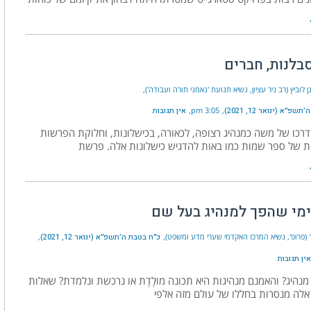
בלנות, חברים
ן לוביץ (רב ניר עציון, נשיא תנועת 'נאמני תורה ועבודה')
פ״א (ינואר 12, 2021)
3:05 pm
אין תגובות
כו של משה כמנהיג רצופה, לכאורה, בכישלונות, וחלוקת הפרשות
ת של ספר שמות כמו באות להדגיש כישלונות אלה. פרשת
ימי שהפך למנהיג בעל שם
 (פרופ', נשיא המרכז האקדמי שערי מדע ומשפט)
כ״ח בטבת ה׳תשפ״א (ינואר 12, 2021)
אין תגובות
 מנהיג? והאמנם מנהיגות היא תכונה מוּלֶדֶת או נרכשת ונלמדת? שאלות
לה מנסרות בחללו של עולם מזה אלפי