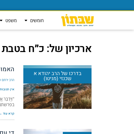
חומשים
משפט
ארכיון של:
כ״ח בטבת ה׳תש
האמונ
בדרכו של הרב יהודא א
שכנזי (מניטו)
הרב ירחם שמ
אין תגובות
"וַיְדַבֵּ
בפרשתנו
קרא עוד ←
די עם