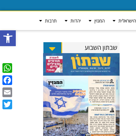
ישראלית
המגזין
יהדות
תרבות
פתח סרגל
שבתון השבוע
tsApp
ebook
Email
Twitter