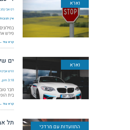
וארא
רט אבי (מנה
אין תגובות
במילונים
פירש את ה
קרא עוד ←
ים של כסף 
וארא
הרש אבינועם
3:18 pm
חבר טוב 
בית הופת
קרא עוד ←
תל אבי
התוועדות עם מרדכי