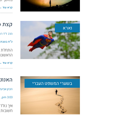
קרא עוד ←
קצת ס
וארא
הרב ד"ר רונ
כ״ח בטבת ה׳תש
התחלת דר
הראשונו
קרא עוד ←
האנונ
בשערי המשפט העברי
הכהן אביעד
3:03 pm
איך נולד
חשובות א