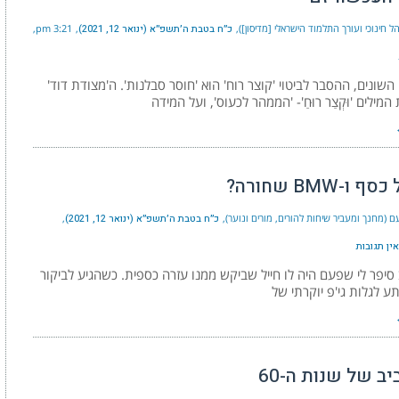
ל חינוכי ועורך התלמוד הישראלי [מדיסון])
כ״ח בטבת ה׳תשפ״א (ינואר 12, 2021)
3:21 pm
 השונים, ההסבר לביטוי 'קוצר רוח' הוא 'חוסר סבלנות'. ה'מצודת דוד'
מילים 'וּקְצַר רוּחַ'- 'הממהר לכעוס', ועל המידה
ו-BMW שחורה?
 (מחנך ומעביר שיחות להורים, מורים ונוער)
כ״ח בטבת ה׳תשפ״א (ינואר 12, 2021)
אין תגובות
סיפר לי שפעם היה לו חייל שביקש ממנו עזרה כספית. כשהגיע לביקור
ע לגלות גי'פ יוקרתי של
ב של שנות ה-60