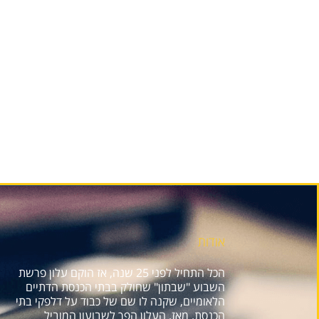
אודות
הכל התחיל לפני 25 שנה, אז הוקם עלון פרשת
השבוע "שבתון" שחולק בבתי הכנסת הדתיים
הלאומיים, שקנה לו שם של כבוד על דלפקי בתי
הכנסת. מאז, העלון הפך לשבועון המוביל