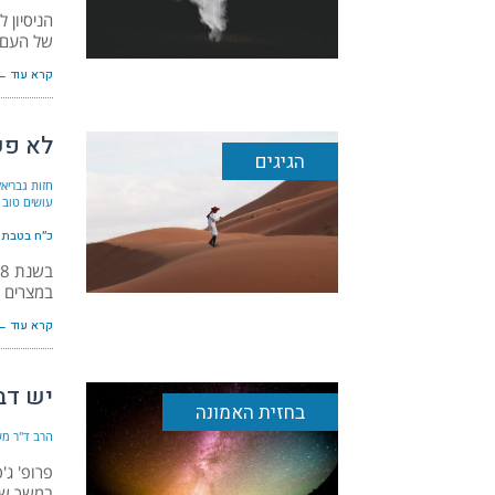
הניסיון 
של העם ו
קרא עוד ←
לא פש
הגיגים
חזות גבריאל
עושים טוב 
כ״ח בטבת ה׳תש
במצרים 
קרא עוד ←
יש דב
בחזית האמונה
הרב ד"ר מש
במשך שני