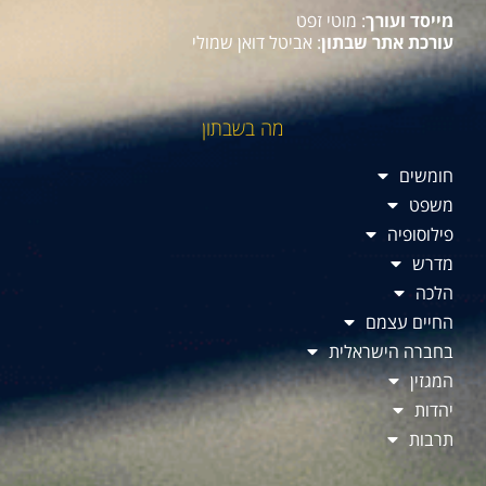
מייסד ועורך
: מוטי זפט
עורכת אתר שבתון
: אביטל דואן שמולי
מה בשבתון
חומשים
משפט
פילוסופיה
מדרש
הלכה
החיים עצמם
בחברה הישראלית
המגזין
יהדות
תרבות