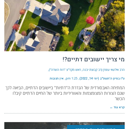
מי צריך יישובים דתיים?!
הרב אילעאי עופרן (רב קבוצת יבנה, ראש מקד"צ "רוח השדה")
ט״ו בסיון ה׳תשפ״ב (יוני 14, 2022)
1:25 pm
אין תגובות
המתיחה האבסורדית של הגדרת ה"דתיות" ביישובים הדתיים, הביאה לכך
שגם הצורות המצומצמות והאווריריות ביותר של החיים הדתיים קיבלו
הכשר
קרא עוד ←