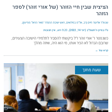
הציצית שבין חיי הזוהר (של אורי זוהר) לספר
הזוהר
שנוולד אליעזר חיים (רב, אל"מ במילואים, ראש ישיבת ההסדר 'מאיר הראל' מודיעין)
ט״ו בסיון ה׳תשפ״ב (יוני 14, 2022)
9:20 am
אין תגובות
כשנפטר ר' אורי זוהר ז"ל ביקשתי להסביר לתלמידי הישיבה הצעירים,
שרובם הגדול לא הכיר אותו, מי הוא היה, ואיזה מהלך
קרא עוד ←
שעת מחנך