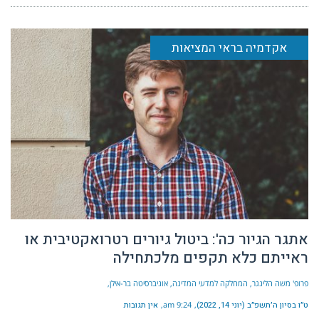
אקדמיה בראי המציאות
אתגר הגיור כה': ביטול גיורים רטרואקטיבית או
ראייתם כלא תקפים מלכתחילה
פרופ' משה הלינגר, המחלקה למדעי המדינה, אוניברסיטה בר-אילן
ט״ו בסיון ה׳תשפ״ב (יוני 14, 2022)
9:24 am
אין תגובות