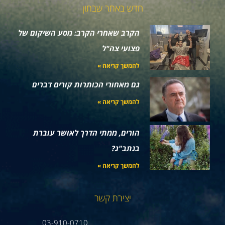
חדש באתר שבתון
הקרב שאחרי הקרב: מסע השיקום של
פצועי צה"ל
להמשך קריאה »
גם מאחורי הכותרות קורים דברים
להמשך קריאה »
הורים, ממתי הדרך לאושר עוברת
בנתב"ג?
להמשך קריאה »
יצירת קשר
03-910-0710