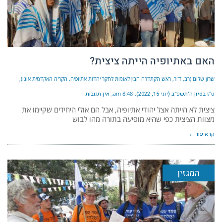
האם באתיופיה הייתה ציצית?
שרון שלום (רב, ד"ר, ראש הקתדרה הבין לאומית לחקר יהדות אתיופיה, הקריה האקדמית אונו)
ט״ז בסיון ה׳תשפ״ב (יוני 15, 2022)
8:48 am
אין תגובות
ציצית לא הייתה אצל יהודי אתיופיה, אבל הם אולי היחידים שקיימו את
מצוות הציצית כפי שהיא מופיעה בתורה מהו לבוש
קרא עוד ←
המגזין