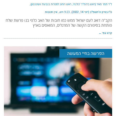
ד"ר תמר מאיר (ראש ביהמ"ד 'כולנה', ראש החוג לספרות בגבעת וושינגטון)
ט״ו בסיון ה׳תשפ״ב (יוני 14, 2022)
9:23 am
אין תגובות
הקב"ה דואג לעם ישראל ממש כמו חובות של האב כלפי בנו פרשת שלח
פותחת בסיפורם הקשה של המרגלים, המואסים בארץ
קרא עוד ←
הפרשה בחיי המעשה