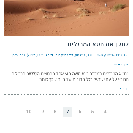
לתקן את חטא המרגלים
הרב ירחם שמשוביץ (ישיבת חורב, ירושלים)
י״ד בסיון ה׳תשפ״ב (יוני 13, 2022)
3:20 pm
אין תגובות
"חטא המרגלים במדבר בימי משה הוא אחד החטאים הכלליים הגדולים
הרובץ על עם ישראל בכל הדורות עד היום", כך כותב
קרא עוד ←
10
9
8
7
6
5
4