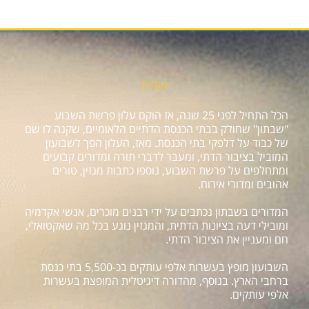
אודות
הכל התחיל לפני 25 שנה, אז הוקם עלון פרשת השבוע
"שבתון" שחולק בבתי הכנסת הדתיים הלאומיים, שקנה לו שם
של כבוד על דלפקי בתי הכנסת. מאז, העלון הפך לשבועון
המוביל בציבור הדתי, ומעבר לדברי תורה ומדורים קבועים
ומתחלפים על פרשת השבוע, נוספו כתבות מגזין, טורים
אהובים ומדורי אירוח.
המדורים בשבתון נכתבים על ידי רבנים מוכרים, אנשי אקדמיה
ומובילי דעה בציונות הדתית, והמגזין נוגע בכל מה שאקטואלי,
חם ומעניין את הציבור הדתי.
השבועון מופץ בעשרות אלפי עותקים בכ-5,500 בתי כנסת
ברחבי הארץ. בנוסף, מהדורה דיגיטלית המופצת בעשרות
אלפי עותקים.