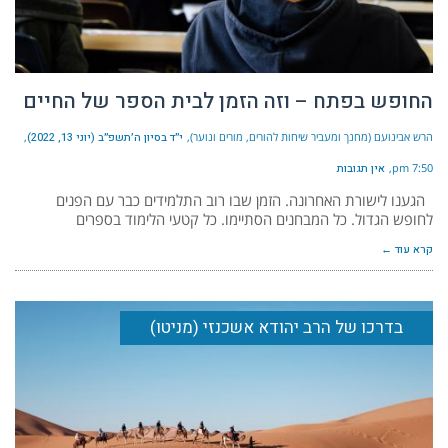
החופש בפתח – וזה הזמן לבית הספר של החיים
הרש אבינועם (מחנך ומעביר שיחות להורים, מורים ונוער)
י״ד בסיון ה׳תשפ״ב (יוני 13, 2022)
7:50 pm
אין תגובות
הגענו לישורת האחרונה. הזמן שבו רוב התלמידים כבר עם הפנים
לחופש הגדול. כל המבחנים הסתיימו. כל קטעי הלימוד בספרים
קרא עוד ←
בדרכו של הרב יהודא אשכנזי (מניטו)