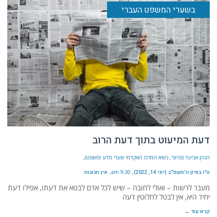
בשערי המשפט העברי
דעת המיעוט בתוך דעת הרוב
הכהן אביעד (פרופ', נשיא המרכז האקדמי שערי מדע ומשפט)
ט״ו בסיון ה׳תשפ״ב (יוני 14, 2022)
9:30 am
אין תגובות
מעבר לרשות – ואולי לחובה – שיש לכל אדם לבטא את דעתו, אפילו דעת
יחיד היא, אין לבטל לחלוטין דעה
קרא עוד ←