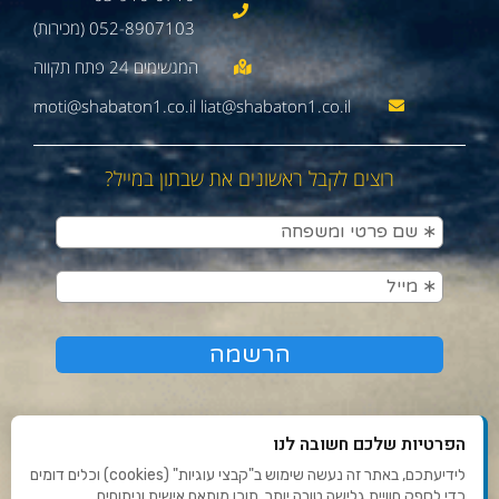
052-8907103 (מכירות)
moti@shabaton1.co.il liat@shabaton1.co.il
רוצים לקבל ראשונים את שבתון במייל?
הפרטיות שלכם חשובה לנו
לידיעתכם, באתר זה נעשה שימוש ב"קבצי עוגיות" (cookies) וכלים דומים
כדי לספק חוויית גלישה טובה יותר, תוכן מותאם אישית וניתוחים