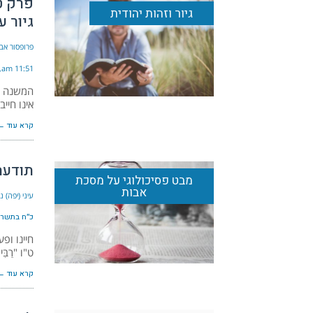
פרק ט
גיור וזהות יהודית
גיור ע
פרופסור אבי
11:51 am
המשנה ק
אינו חיי
קרא עוד ←
תודעת
מבט פסיכולוגי על מסכת
אבות
עיני (יפה) 
כ״ח בתשרי ה׳
חיינו ופ
ט"ו "רַבִּי 
קרא עוד ←