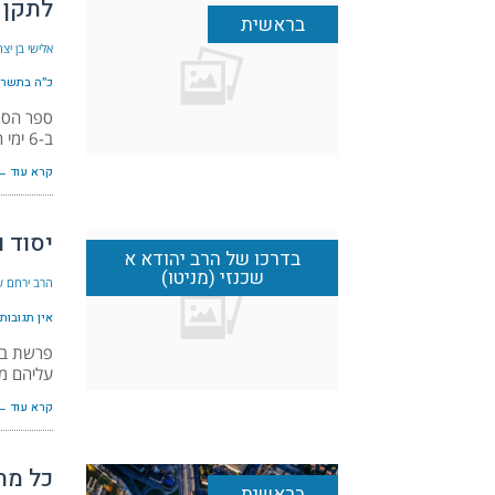
לתקן 
בראשית
אלישי בן י
כ״ה בתשרי ה׳
ספר הספר
ב-6 ימי המעשה. המקרא אינו פותח בהצגת האל
קרא עוד ←
יסוד 
בדרכו של הרב יהודא א
שכנזי (מניטו)
הרב ירחם שמ
אין תגובות
פרשת ברא
עליהם מ
קרא עוד ←
כל מה
בראשית