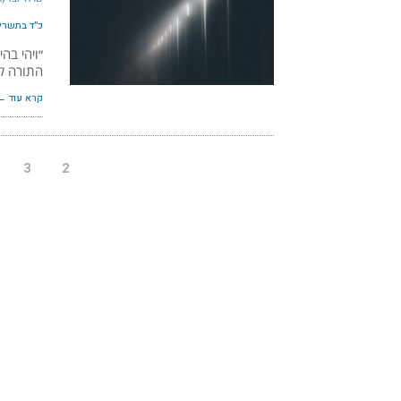
כ״ד בתשרי ה׳
״ויהי בהי
התורה ל
קרא עוד ←
3
2