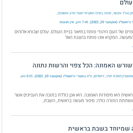
עולם
צחק (עו"ד ומגשר, מרצה במרכז האקדמי 'שערי מדע ומשפט')
תשפ״ג (אוקטובר 20, 2022)
7:46 pm
אין תגובות
ים של העם היהודי פותח בתיאור בניית העולם. עולם שבורא אלוהים
ושורש האמונה: הכל צפוי והרשות נתונה
שוביץ (ישיבת חורב, ירושלים)
כ״ה בתשרי ה׳תשפ״ג (אוקטובר 20, 2022)
8:05 am
שית היא מיסודות האמונה. היא אכן כוללת בתוכה את העניינים אשר
ושתתת התורה כולה: סיפור מעשה בראשית, השבת,
 שמיוחד בשבת בראשית