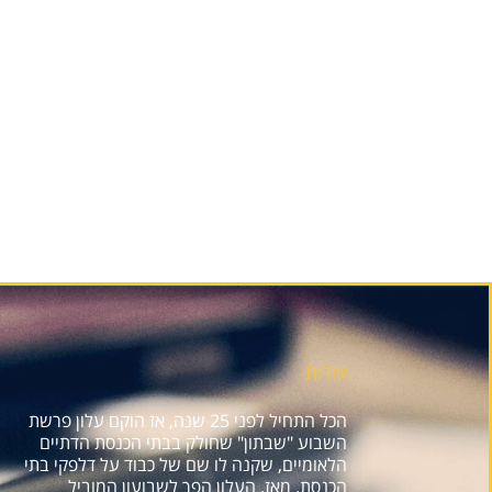
אודות
הכל התחיל לפני 25 שנה, אז הוקם עלון פרשת
השבוע "שבתון" שחולק בבתי הכנסת הדתיים
הלאומיים, שקנה לו שם של כבוד על דלפקי בתי
הכנסת. מאז, העלון הפך לשבועון המוביל