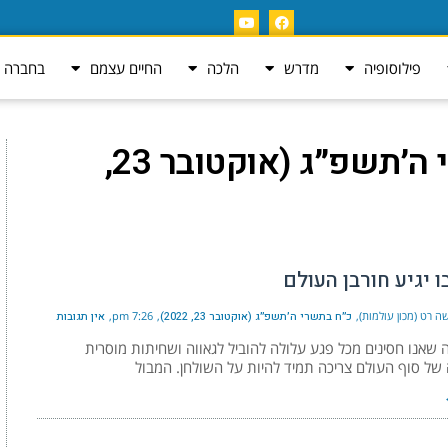
פילוסופיה
מדרש
הלכה
החיים עצמם
בחברה ה
כ״ח בתשרי ה׳תשפ״ג (אוקטובר 23,
ו יגיע חורבן העולם
ה רט (מכון עולמות)
כ״ח בתשרי ה׳תשפ״ג (אוקטובר 23, 2022)
7:26 pm
אין תגובות
אנו חסינים מכל פגע עלולה להוביל לגאווה ושחיתות מוסרית
של סוף העולם צריכה תמיד להיות על השולחן. המבול