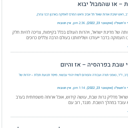
ת – או שהמבול יבוא
רב, ראש ישיבת אורות שאול תל אביב וראש המרכז לאתיקה בארגון רבני צהר)
תשפ״ג (אוקטובר 23, 2022)
2:36 pm
אין תגובות
 של מדינת ישראל, ויהדות העולם בכלל בקיימות, צריכה להיות חלק
 העמוקה בדבר ייעודנו ושליחותנו בעולם הרבה צללים כרוכים
 שבת בפרהסיה – אז והיום
רב, ד"ר, נאמני תורה ועבודה והפורום לשיח יהודי עכשווי. מייסד תנועת תכלת – יהדות של
תשפ״ג (אוקטובר 23, 2022)
1:14 pm
אין תגובות
ישראל מדליק נרות שבת, עושה קידוש, אוכל ארוחה משפחתית בערב
 עובד במהלך השבת. מנגד, רוב עם