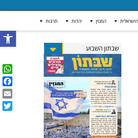
ישראלית
המגזין
יהדות
תרבות
פתח סרגל
שבתון השבוע
tsApp
ebook
Email
Twitter