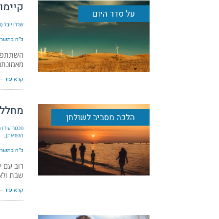
קיימו
על סדר היום
שרלו יובל (
כ״ח בתשרי ה׳
השתתפותה
מאמונתנו
קרא עוד ←
מחללי
הלכה מסביב לשולחן
פכטר עידו (
השראה)
כ״ח בתשרי ה׳
רוב עם 
שבת ולא
קרא עוד ←