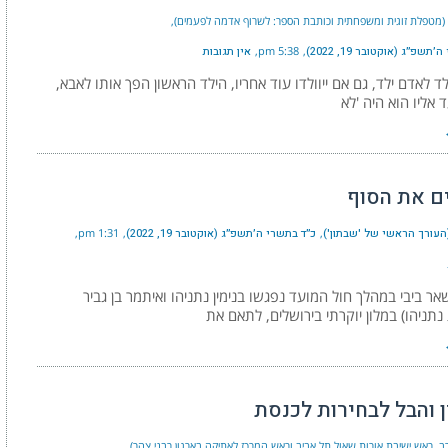
י (מטפלת זוגית ומשפחתית וכותבת הספר: לשרוף אדמה לפעמים)
תשפ״ג (אוקטובר 19, 2022)
5:38 pm
אין תגובות
ד לאדם ילד, גם אם ייוולדו עוד אחריו, הילד הראשון הפך אותו לאבא,
 אליו הוא היה 'לא
ם את הסוף
העורך הראשי של 'שבתון')
כ״ד בתשרי ה׳תשפ״ג (אוקטובר 19, 2022)
1:31 pm
אר ביבי במהלך חול המועד נפגשו בנימין נתניהו ואיתמר בן גביר
תניהו) במלון יוקרתי בירושלים, לתאם את
ן והבל לבחירות לכנסת
רב, ראש ישיבת אורות שאול תל אביב וראש המרכז לאתיקה בארגון רבני צהר)