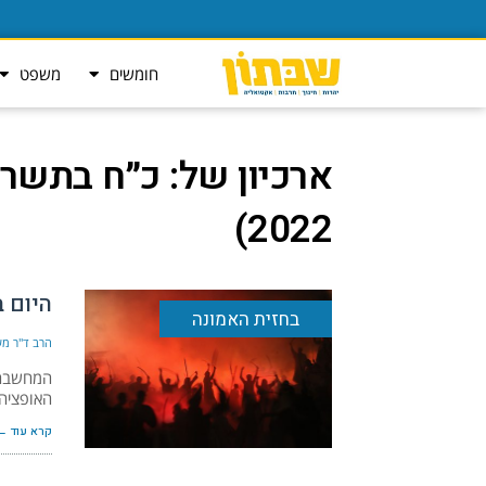
חומשים
משפט
ארכיון של:
2022)
היום ב
בחזית האמונה
הרב ד"ר מש
המחשבה ש
האופציה 
קרא עוד ←