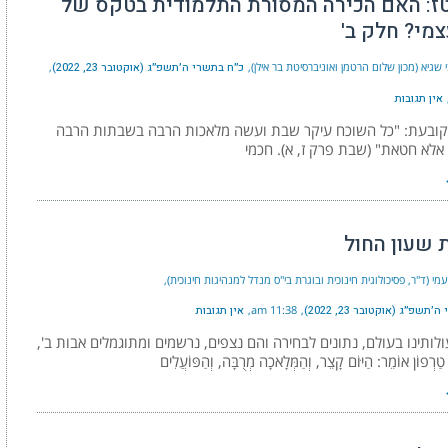
ז: האם הכירה המסורת התלמודית בטקס של
צמי? חלק ב'
 שגיא (מכון שלום הרטמן ואוניברסיטת בר אילן)
כ״ח בתשרי ה׳תשפ״ג (אוקטובר 23, 2022)
אין תגובות
ובעת: "כל השוכח עיקר שבת ועשה מלאכות הרבה בשבתות הרבה
ב אלא חטאת" (שבת פרק ז, א). חכמי
 שעון החול
נעמי (ד"ר, פסיכולוגית חינוכית ובוגרת בי"ס מנדל למנהיגות חינוכית)
תשפ״ג (אוקטובר 23, 2022)
11:38 am
אין תגובות
עולותינו בעולם, נתונים לבחירה והם נצפים, נרשמים ומתוגמלים אבות ב',
טַרְפוֹן אוֹמֵר: הַיּוֹם קָצֵר, וְהַמְּלָאכָה מְרֻבָּה, וְהַפּוֹעֲלִים