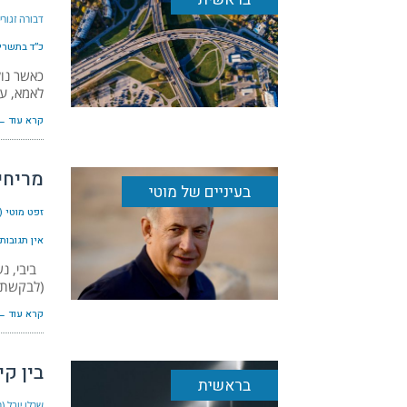
דבורה זגור
כ״ד בתשרי ה׳
כאשר נול
לאמא, עד
קרא עוד ←
מריחי
בעיניים של מוטי
זפט מוטי (
אין תגובות
ביבי, נש
(לבקשת נ
קרא עוד ←
בין קי
בראשית
שרלו יובל (