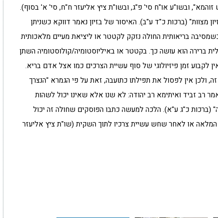
המא", ובשו"ע או"ח סי' פ"ג, ובשו"ת ציץ אליעזר ח"ח, סי' א' בסוף).
ן מצוות" (ברכות כ"ד ע"ב). האיסור של בזיון נאמר דווקא כשניתן
כשמסיבה בריאותית החולה נזקק לקטטר או ליציאת מעיים מלאכותית
בדלית ברירה הוא עושה כך. בקטטר או באיליוסטומיה/קולוסטומיה השתן
ין לקבוע זמן פיזיולוגי של סוף עשיית הצרכים כמו אצל אדם בריא.
זה, ולכן אין לפסול את תפילתו כתועבה, זאת על פי הגמרא "הנצרך
מר רב זביד ואיתימא רב יהודה: לא שנו אלא שאינו יכול לשהות
 (ברכות כ"ג ע"א). הלכה למעשה כתבו הפוסקים שחולה זה יכול
מלאה או לאחר שחש עשיית צרכיו לתוך השקית (שו"ת ציץ אליעזר