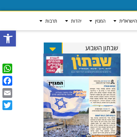
ישראלית
המגזין
יהדות
תרבות
פתח סרגל
שבתון השבוע
tsApp
ebook
Email
Twitter