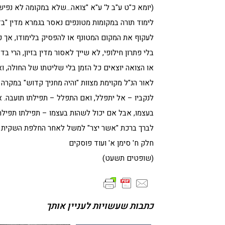
(יומא כ"ט ע"ב ל' ע"א "צואה…שלא במקומה לא נפיש זו
לימוד תורה במקומות מטונפים נאסר בגמרא מדין "בזיו
לעקוף את המקום המטונף או להפסיק בלימודו, אך 
בלי פתרון חילופי, לא שייך לאסור מדין בזיון, הרי 
או הצואה יוצאים כל הזמן בלי שליטתו של החולה, וא
לאור הנ"ל מקוימת מצוות "והיה מחניך קדוש" במקרה 
לנקביו – אל יתפלל, ואם התפלל – תפילתו תועבה. א
בעצמו, אבל אם יכול לשהות בעצמו – תפילתו תפילה"
לברך ברכת "אשר יצר" למשל לאחר החלפת השקית ה
חלק ח' סימן א' ועוד פוסקים
(שופטים תשעט)
כתבות שעשויות לעניין אותך