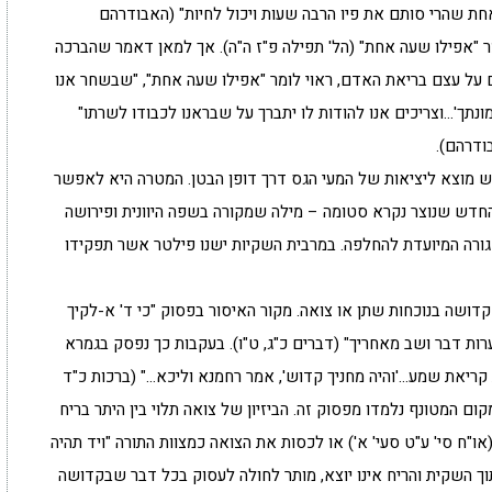
חת שהרי סותם את פיו הרבה שעות ויכול לחיות" (האבודרהם
ר "אפילו שעה אחת" (הל' תפילה פ"ז ה"ה). אך למאן דאמר שהברכה
 על עצם בריאת האדם, ראוי לומר "אפילו שעה אחת", "שבשחר אנו
תך'…וצריכים אנו להודות לו יתברך על שבראנו לכבודו לשרתו"
ודרהם).
מש מוצא ליציאות של המעי הגס דרך דופן הבטן. המטרה היא לאפשר
חדש שנוצר נקרא סטומה – מילה שמקורה בשפה היוונית ופירושה
רה המיועדת להחלפה. במרבית השקיות ישנו פילטר אשר תפקידו
קדושה בנוכחות שתן או צואה. מקור האיסור בפסוק "כי ד' א-לקיך
ות דבר ושב מאחריך" (דברים כ"ג, ט"ו). בעקבות כך נפסק בגמרא
ריאת שמע…'והיה מחניך קדוש', אמר רחמנא וליכא…" (ברכות כ"ד
מקום המטונף נלמדו מפסוק זה. הביזיון של צואה תלוי בין היתר בריח
ו"ח סי' ע"ט סעי' א') או לכסות את הצואה כמצוות התורה "ויד תהיה
 השקית והריח אינו יוצא, מותר לחולה לעסוק בכל דבר שבקדושה