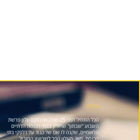
אודות
הכל התחיל לפני 25 שנה, אז הוקם עלון פרשת
השבוע "שבתון" שחולק בבתי הכנסת הדתיים
הלאומיים, שקנה לו שם של כבוד על דלפקי בתי
הכנסת. מאז, העלון הפך לשבועון המוביל