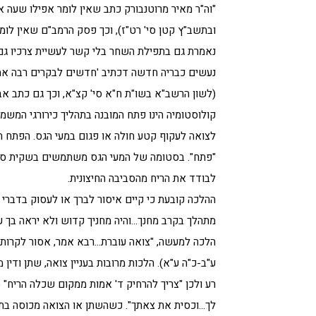
"וה"ר מאיר מרוטנבורק כתב שאין לומר אפילו שעה א
ובתשב"ץ קטן סי' רט"ז), וכך פסק הרמב"ם שאין לומ
נאמרת גם בתפילת השחר בלי קשר לעשיית צרכיו גם
נעשים כבריה חדשה דכתיב 'חדשים לבקרים רבה אמונ
(לשון הרשב"א בשו"ת ח"א סי' קצ"א, וכך גם כתב אב
קולוסטומיה הינו פתח המובנה בתהליך כירורגי המש
לצואה לעקוף קטע חולה או פגום במעי הגס. הפתח ה
"פתח". בסטומה של המעי הגס משתמשים בשקית סגו
לבודד את הריח מהסביבה החיצונית.
ההלכה קובעת כי קיים איסור לברך או לעסוק בדברי 
מתהלך בקרב מחנך…והיה מחניך קדוש ולא יראה בך ער
הלכה למעשה, "צואה עוברת…רבא אמר, אסור לקרות ק
ע"ב-כ"ה ע"א). הלכות מרובות בעניין צואה, שתן ודין 
רע ולכן "צריך להרחיק ד' אמות ממקום שכלה הריח" (א
לך…וכסית את צאתך". כשהשתן או הצואה מכוסה בתוך