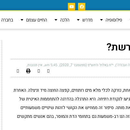
פילוסופיה
מדרש
הלכה
החיים עצמם
בחברה ה
רשת?
ה ועבודה')
י״ח באלול ה׳תש״פ (ספטמבר 7, 2020)
5:45 am
אין תגובות
ת, נזרקה לכלי מלא מים רותחים, קפצה החוצה מיד וניצלה. האחרת
יעו לנקודת רתיחה. היא התרגלה בהדרגה להתחממות האיטית של
ת מותה. סיפור זה ממחיש את הקושי לזהות שינויים משמעותיים
ן זה הנו רב-משמעות גם בתחומי הדת והמוסר, בהם אנשים מתקשים