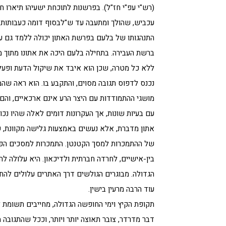
(רש"י עפ"י חז"ל). בפרשנות לתוכחת ישעיהו תיארו 
עכביש, שהולך ומתעבה עד ש"לבסוף דומה כעבותות הע
התנהגותו של בלעם בפרשת האתון יכולה ללמד גם 
ברשת העבירה. בתחילה בלעם היכה את אתונו מתוך מ
ללא כל מטרה, שכן הוא איבד את שיקול הדעת ופעל 
נכנס לדפוס תגובה מסוים, והתקבע בו. הוא ראה שהמכ
מושגי ההתמודדות עם היצר הרע אינם ארכאיים, והם
עם בעיות שונות, אך העקרונות דומים לאלה שהיו נכו
אתון מדברת, אלא נעשים באמצעות גלישה מקוונת, שאי
של ההתמכרות למסך הקטנטן. התמכרות למסכים הפכה
בין-אישיים, לחרדה חברתית ולדיכאון. היא עלולה ל
הגדולה. מבוגרים הגולשים דרך האתרים עלולים להח
עוד הרבה מרעין בישין.
תקופת הקיץ וימי החופשה הגדולה, מחייבים תשומת 
דבר מדרדר, צובר תאוצה יותר ויותר, וככל שהתגובה