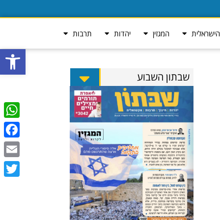
ישראלית
המגזין
יהדות
תרבות
פתח סרגל
שבתון השבוע
tsApp
ebook
Email
Twitter