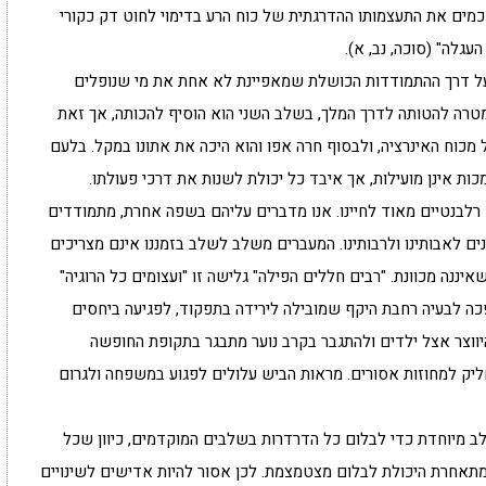
חכמים את התעצמותו ההדרגתית של כוח הרע בדימוי לחוט דק כקורי
גלה" (סוכה, נב, א).
על דרך ההתמודדות הכושלת שמאפיינת לא אחת את מי שנופלים
טרה להטותה לדרך המלך, בשלב השני הוא הוסיף להכותה, אך זאת
מכוח האינרציה, ולבסוף חרה אפו והוא היכה את אתונו במקל. בלעם
ות אינן מועילות, אך איבד כל יכולת לשנות את דרכי פעולתו.
 רלבנטיים מאוד לחיינו. אנו מדברים עליהם בשפה אחרת, מתמודדים
נים לאבותינו ולרבותינו. המעברים משלב לשלב בזמננו אינם מצריכים
ננה מכוונת. "רבים חללים הפילה" גלישה זו "ועצומים כל הרוגיה"
 לבעיה רחבת היקף שמובילה לירידה בתפקוד, לפגיעה ביחסים
היווצר אצל ילדים ולהתגבר בקרב נוער מתבגר בתקופת החופשה
ליק למחוזות אסורים. מראות הביש עלולים לפגוע במשפחה ולגרום
לב מיוחדת כדי לבלום כל הדרדרות בשלבים המוקדמים, כיוון שכל
 מתאחרת היכולת לבלום מצטמצמת. לכן אסור להיות אדישים לשינויים