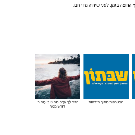
חוצה בזמן, לפני שיהיה מדי חם.
הצטרפות מתוך הזדהות
הִגִּיד לְךָ אָדָם מַה טּוֹב וּמָה ה'
דּוֹרֵשׁ מִמְּךָ