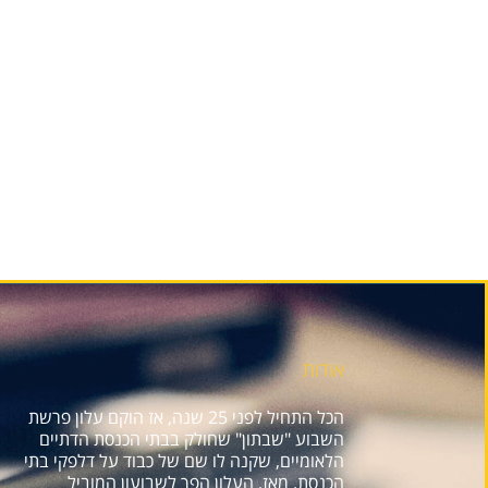
אודות
הכל התחיל לפני 25 שנה, אז הוקם עלון פרשת
השבוע "שבתון" שחולק בבתי הכנסת הדתיים
הלאומיים, שקנה לו שם של כבוד על דלפקי בתי
הכנסת. מאז, העלון הפך לשבועון המוביל