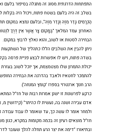
התפתחות הדרגתית מסוג זה מתגלה בסיפור בלעם ואתונו (ב
בשלב זה היה בלעם בשטח פתוח, ויכול היה בקלות להטות 
הַכְּרָמִים גָּדֵר מִזֶּה וְגָדֵר מִזֶּה", ובלעם נמצא ב
האחרון: עמד המלאך "בְּמָקוֹם צָר אֲשֶׁר אֵין דֶּרֶךְ לִנ
הבחירה לסטות או לשוב, והוא נאלץ לרבוץ במקום.
ניתן להבין את השלבים הללו כתהליך של השתקעות
בשדה פתוח, ויש לו אפשרות לבצע פניית פרסה בקלו
יכולת התמרון שלו מצטמצמת, אך יוכל לשוב בעזרת ר
להתמכר לחטאיו ולאבד בהדרגה את הבחירה החופשית ע
הרב חנוך ארנטרוי בספרו 'קומץ המנחה').
כרקע לפרשנות זו ישנן אמרות רבות של חז"ל המתארו
אדם עבירה ושנה בה, נעשית לו כהיתר" (קידושין מ, א
ולמחר אומר לו עשה כך, עד שאומר לו עבוד עבודה זרה
חז"ל מוצאים רעיון זה בכמה מקומות במקרא, כגון 
ובתיאורו "דימה את יצר הרע תחלה להלך שעובר לדר