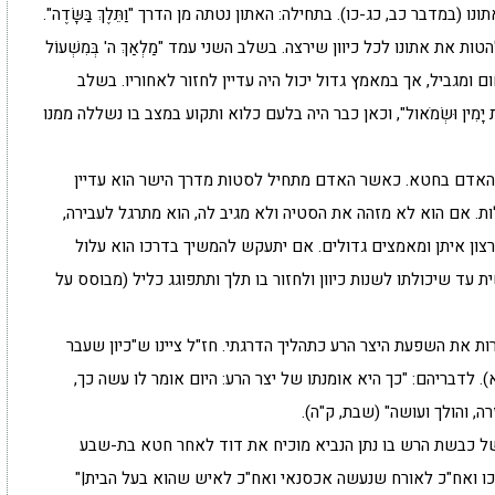
מדבר כב, כג-כו). בתחילה: האתון נטתה מן הדרך "וַתֵּלֶךְ בַּשָּׂדֶה".
את אתונו לכל כיוון שירצה. בשלב השני עמד "מַלְאַךְ ה' בְּמִשְׁעוֹל
מקום תחום ומגביל, אך במאמץ גדול יכול היה עדיין לחזור לאחוריו. בשלב
ְטוֹת יָמִין וּשְׂמֹאול", וכאן כבר היה בלעם כלוא ותקוע במצב בו נשללה ממנו
 האדם בחטא. כאשר האדם מתחיל לסטות מדרך הישר הוא עדיין
ת. אם הוא לא מזהה את הסטיה ולא מגיב לה, הוא מתרגל לעבירה,
צון איתן ומאמצים גדולים. אם יתעקש להמשיך בדרכו הוא עלול
ד שיכולתו לשנות כיוון ולחזור בו תלך ותתפוגג כליל (מבוסס על
ת את השפעת היצר הרע כתהליך הדרגתי. חז"ל ציינו ש"כיון שעבר
). לדבריהם: "כך היא אומנתו של יצר הרע: היום אומר לו עשה כך,
, והולך ועושה" (שבת, ק"ה).
משל כבשת הרש בו נתן הנביא מוכיח את דוד לאחר חטא בת-שבע
כו ואח"כ לאורח שנעשה אכסנאי ואח"כ לאיש שהוא בעל הבית|"