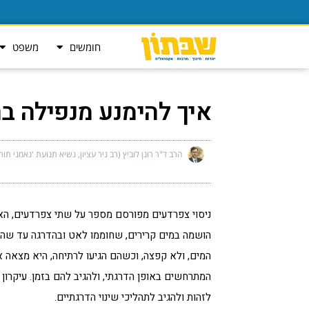
חומשים
משפט
איך להימנע מנפילה ב
הרב ד"ר רונן לוביץ (רב ניר עציון, נשיא תנועת 'נאמני תור
ניסוי צפרדעים מפורסם מספר על שתי צפרדעים, האח
הושמה במים קרירים, שחוממו לאט ובהדרגה עד שהג
המים, ולא קפצה, וכשהם הגיעו לרתיחה, היא מצאה א
המתרחשים באופן הדרגתי, ולהגיב להם בזמן. עיקרו
לזהות ולהגיב לתהליכי שינוי הדרגתיים.