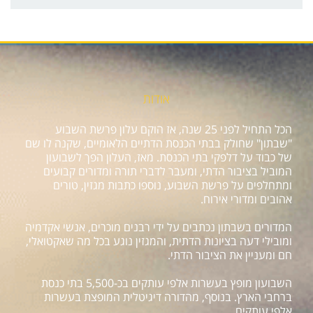
אודות
הכל התחיל לפני 25 שנה, אז הוקם עלון פרשת השבוע
"שבתון" שחולק בבתי הכנסת הדתיים הלאומיים, שקנה לו שם
של כבוד על דלפקי בתי הכנסת. מאז, העלון הפך לשבועון
המוביל בציבור הדתי, ומעבר לדברי תורה ומדורים קבועים
ומתחלפים על פרשת השבוע, נוספו כתבות מגזין, טורים
אהובים ומדורי אירוח.
המדורים בשבתון נכתבים על ידי רבנים מוכרים, אנשי אקדמיה
ומובילי דעה בציונות הדתית, והמגזין נוגע בכל מה שאקטואלי,
חם ומעניין את הציבור הדתי.
השבועון מופץ בעשרות אלפי עותקים בכ-5,500 בתי כנסת
ברחבי הארץ. בנוסף, מהדורה דיגיטלית המופצת בעשרות
אלפי עותקים.