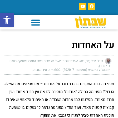
פתח סרגל
על האחדות
שרלו יובל (רב, ראש ישיבת אורות שאול תל אביב וראש המרכז לאתיקה בארגון
רבני צהר)
י״ח באלול ה׳תש״פ (ספטמבר 7, 2020)
6:02 am
אין תגובות
מפני מה ברוב המקרים בהם מדובר על אחדות – אנו מוצאים את הפילוג
הגדול? מפני מה המילה ״אחדות״ מזכירה לנו את עין חרוד איחוד ועין
חרוד מאוחד, מפלגות כמו אחדות העבודה או האיחוד הלאומי שאיחדו
קבוצות קטנות מאוד, ועוד ועוד? מפני מה נדמה כי במקום בו נשמעת
תוכנית האחדות סביר להניח כי נמצא את ההפך?