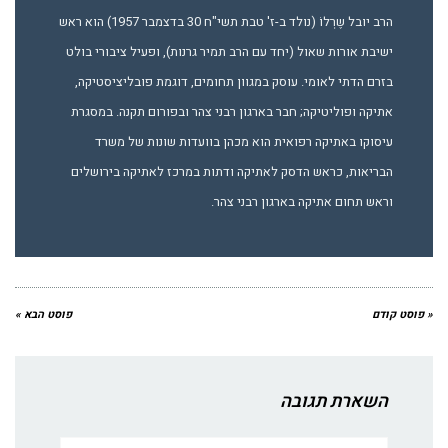
הרב יובל שֶרְלוֹ (נולד ב-ז' טבת תשי"ח 30 בדצמבר 1957) הוא ראש
ישיבת אורות שאול (יחד עם הרב תמיר גרנות), ופעיל ציבורי בולט
בזרם הדתי לאומי. עוסק במגוון תחומים, דוגמת פובליציסטיקה,
אתיקה ופוליטיקה; חבר בארגון רבני צהר ובפורום תקנה. במסגרת
עיסוקו באתיקה רפואית הוא מכהן בוועדות שונות של משרד
הבריאות, כראש הדסק לאתיקה ודתות במרכז לאתיקה בירושלים
וראש תחום אתיקה בארגון רבני צהר.
« פוסט קודם
פוסט הבא »
השארת תגובה
שם:*