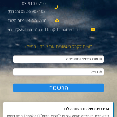
03-910-0710
052-8907103 (מכירות)
moti@shabaton1.co.il liat@shabaton1.co.il
רוצים לקבל ראשונים את שבתון במייל?
הפרטיות שלכם חשובה לנו
לידיעתכם, באתר זה נעשה שימוש ב"קבצי עוגיות" (cookies) וכלים דומים