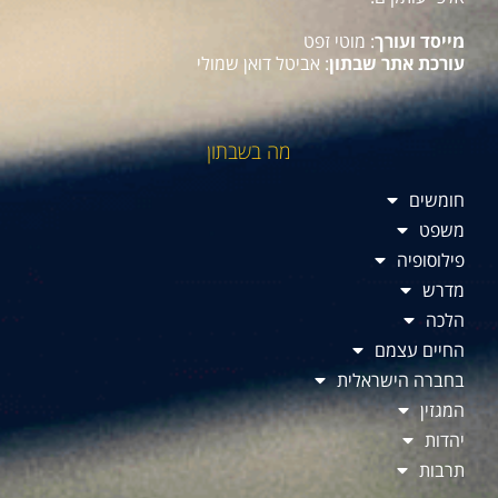
מייסד ועורך
: מוטי זפט
עורכת אתר שבתון
: אביטל דואן שמולי
מה בשבתון
חומשים
משפט
פילוסופיה
מדרש
הלכה
החיים עצמם
בחברה הישראלית
המגזין
יהדות
תרבות