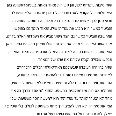
שתי סיבות עיקריות לכך, והן קשורות מאוד האחת בשניה: ראשונה בהן
היא חלומו של הקורא לאחדות כי כולם אכן יתאחדו, אלא שיש לו
תנאי קטן לכך – שיתאחדו סביבו. הוא מאוד בעד חופש המחשבה
והביטוי כאשר הוא מביע את עמדתו שלו, ומאוד תומך גם בחופש
המחשבה והביטוי כאשר גם הצד השני מביע את העמדות האלה בדיוק,
אך כאשר הצד השני מביע את עמדותיו שלו שאינן כדעותיו הוא – כאן
הוא מתנגד. בקשת הקורא לאחדות היא לכאורה צנועה מאוד: הוא רק
מבקש שכולם יקבלו עליהם את עולו של המאחד.
שניה בהן היא העובדה שבעולמנו האידיאולוגי הכלים ההכרחיים
לאחדות נתפסים כמילים גסות. כדי להתאחד יש צורך בפשרה,
הסכמות, וויתורים וכדו׳, ואלה נתפשים כמילים לא ראויות לשימוש,
וממילא אסורות אידיאולוגית. המשפט הנפוץ ״נתאחד בדרך בה אף
אחד לא יצטרך לוותר על עמדותיו״ הוא למעשה חסר משמעות, שכן
הוא אוקסימורון: לא ניתן להציב דרך אחת משותפת לכולם בלי שכל צד
ייאלץ לסגת מחזונו על המימוש השלם של עמדתו.