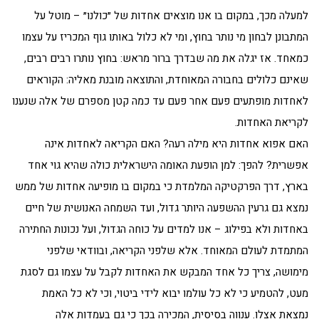
למעלה מכך, במקום בו אנו מוצאים אחדות של ״כולנו״ – מוטל על
המתבונן לבחון מי נותר בחוץ, ומי לא כלול באותו גוף המכריז על עצמו
כמאחד. אז יגלה את מה שבדרך ברור מראש: בחוץ נותרו רבים רבים,
שאינם כלולים בחבורה המאוחדת, והתוצאה מובנת מאליה: הקוראים
לאחדות מופתעים פעם אחר פעם עד כמה קטן מספרם של אלה שנענו
לקריאת האחדות.
האם אפוא אחדות היא מילה רעה? האם הקריאה לאחדות אינה
אפשרית? להפך: למן הופעת האומה הישראלית כולה שהיא גוי אחד
בארץ, דרך הפרקטיקה המלמדת כי במקום בו מופיעה אחדות של ממש
נמצא גם גרעין ההשפעה היותר גדול, ועד השמחה האנושית של חיים
באחדות ולא בפילוג – אנו למדים על כוחה הגדול, ועל נכונות החתירה
המתמדת לעולם המאוחד. אלא שלפני הקריאה, ובוודאי שלפני
מימושה, צריך כל אחד המבקש את האחדות לקבל על עצמו גם לסגת
מעט, להטמיע כי לא כל עולמו יבוא לידי ביטוי, וכי לא כל האמת
נמצאת אצלו. ענווה בסיסית, המכירה בכך כי גם בעמדות אלה