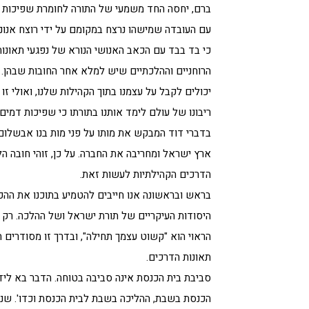
ברם, יחסה החד משמעי של התורה לחומרת שפיכות ה
עם העובדה שמישהו נרצח במקומם על ידי רוצח אנוני
כי בד בבד עם הכאב האנושי הנורא של נפגעי תאונו
הרוחניים וההלכתיים שיש למלא אחר החובות שבהן. ע
יכולים לקבל על עצמנו בתוך הקהילות שלנו, ואולי ז
ריבונו של עולם לימד אותנו בתורתו כי שפיכות דמים
בדברי דוד המבקש את מותו על פני מות בנו אבשל
ארץ ישראל ומחריבה את החברה. על כן, זוהי חובה 
הדרכים הקהילתיות לעשות זאת.
בראש ובראשונה אנו חייבים להטמיע בתוכנו את ההכרה
היסודות העיקריים של תורת ישראל ושל ההלכה. רק י
הראוי הוא "קשוט עצמך תחילה", ובדרך זו מסודרים
תאונות הדרכים.
סביבת בית הכנסת אינה סביבה בטוחה. הדבר בא לידי
הכנסת בשבת, ההליכה בשבת לבית הכנסת וכדו'. שניה 