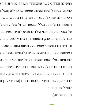
התפילה וכדו'. אפשר שהקהילה תעודד בנייה וגידור ש
כמקום בטוח לחניות ונהיגה. אפשר שהקהילה תנצל א
היא קהילה ישראלית מצויה, ויש בה הרבה משתמשי דר
משפחה גדול יותר. בגלל המספר הגדול של ילדים לא
על כסאות וכדו'. ריבוי הילדים מביא לנהיגה צעירה 
כבר לתחומי המאבק בתאונות הדרכים – לפסיקה הל
והדתית גם במישורי שמירה על מצוות התורה העוסקות
השימוש הנכון בדרכים; שיעורים הלכתיים בסוגיות 
למכוניות בעלי מספר מושבים גדול יותר, לאביזרי בטיח
מנוסח בייחודיות לכל נער ונערה המקבלים רישיון נהי
מתמידות על מניעת נהיגה בעת עייפות מופלגת, לאחר 
לרבני הקהילות בנושאי הלכות דרכים (הרב יואל בן נון
לחולל שינוי חיוני.
(חקת תשסט)