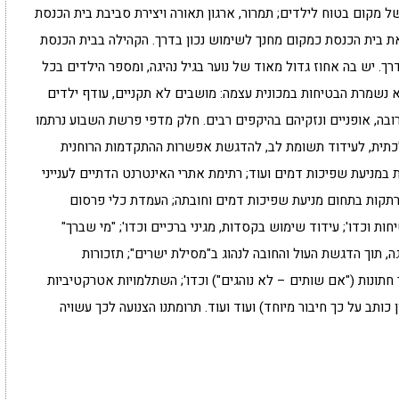
ל מקום בטוח לילדים; תמרור, ארגון תאורה ויצירת סביבת בית הכנסת
ת בית הכנסת כמקום מחנך לשימוש נכון בדרך. הקהילה בבית הכנסת
ך. יש בה אחוז גדול מאוד של נוער בגיל נהיגה, ומספר הילדים בכל
 נשמרת הבטיחות במכונית עצמה: מושבים לא תקניים, עודף ילדים
מרובה, אופניים ונזקיהם בהיקפים רבים. חלק מדפי פרשת השבוע נרתמו
כתית, לעידוד תשומת לב, להדגשת אפשרות ההתקדמות הרוחנית
 במניעת שפיכות דמים ועוד; רתימת אתרי האינטרנט הדתיים לענייני
מרתקות בתחום מניעת שפיכות דמים וחובתה; העמדת כלי פרסום
ות וכדו'; עידוד שימוש בקסדות, מגיני ברכיים וכדו'; "מי שברך"
גה, תוך הדגשת העול והחובה לנהוג ב"מסילת ישרים"; תזכורות
חתונות ("אם שותים – לא נוהגים") וכדו'; השתלמויות אטרקטיביות
 כותב על כך חיבור מיוחד) ועוד ועוד. תרומתנו הצנועה לכך עשויה