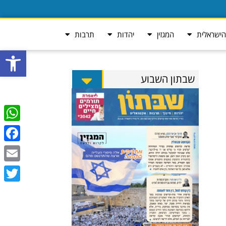
ישראלית
המגזין
יהדות
תרבות
פתח סרגל
שבתון השבוע
tsApp
ebook
Email
Twitter