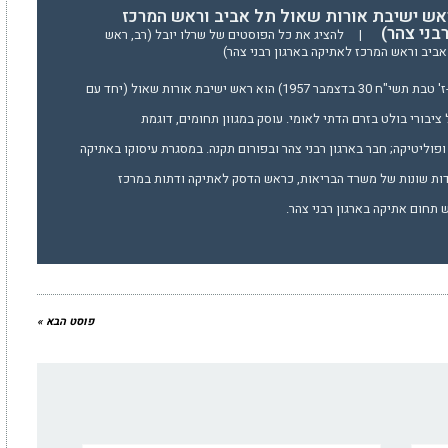
ראש ישיבת אורות שאול תל אביב וראש המרכז
בני צהר)
|
להציג את כל הפוסטים של שרלו יובל (רב, ראש
ביב וראש המרכז לאתיקה בארגון רבני צהר)
הרב יובל שֶרְלוֹ (נולד ב-ז' טבת תשי"ח 30 בדצמבר 1957) הוא ראש ישיבת אורות שאול (יחד עם
 ציבורי בולט בזרם הדתי לאומי. עוסק במגוון תחומים, דוגמת
פוליטיקה; חבר בארגון רבני צהר ובפורום תקנה. במסגרת עיסוקו באתיקה
דות שונות של משרד הבריאות, כראש הדסק לאתיקה ודתות במרכז
תחום אתיקה בארגון רבני צהר.
פוסט הבא »