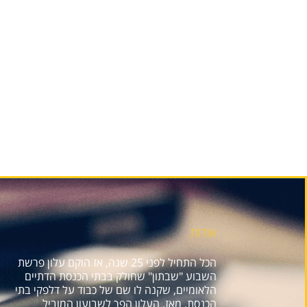
אודות
הכל התחיל לפני 25 שנה, אז הוקם עלון פרשת
השבוע "שבתון" שחולק בבתי הכנסת הדתיים
הלאומיים, שקנה לו שם של כבוד על דלפקי בתי
הכנסת. מאז, העלון הפך לשבועון המוביל