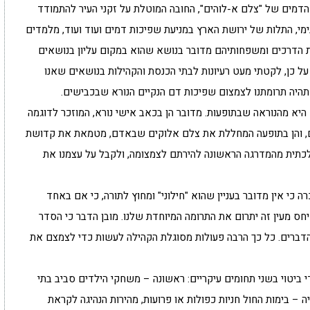
דמים של "צלם א-לוהים", החובה המוטלת על זקני העיר להתמודד
מי, התלות של ירושת הארץ במניעת שפיכות דמים ועוד ועוד, מלמדים
ת הדרכים ומשפחותיהם מדובר בנושא שהוא במקום עליון בנושאים
ל כן, לקטתי מעט רעיונות לבתי הכנסת והקהילות בנושאים שאנו
ו תהיה תרומתנו לצמצום שפיכות דם הנקיים הנורא שבכבישים.
 היא מהנוראה שבתופעות. מדובר הן בכאב אישי נורא, המוזכר לדוגמה
ום, והן בתופעה המחללת את צלם אלוקים שבאדם, מטמאת את קדושת
הלכתית מהמדרגה הראשונה להירתם לצמצומה, ולקבל על עצמנו את
 כי אין מדובר בעניין שהוא "חילוני" ומחוץ לתורה, כי אם באחד
חס מעין זה יתרום את התרומה המיוחדת שלנו. מובן הדבר כי הסדר
 הדברים. כל כך הרבה פעולות מסוגלת הקהילה לעשות כדי לצמצם את
 ביטוי בשני תחומים עיקריים: ראשונה – משחקי הילדים סביב בתי
– בימות החול חניות כפולות או פרועות, מהירות הנהיגה לקראת