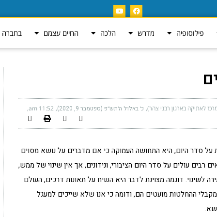
פילוסופיה
מדרש
הלכה
החיים עצמם
בחברה ה
ם
רכז לאתיקה בארגון רבני צהר)
כ׳ באלול ה׳תש״פ (ספטמבר 9, 2020)
11:52 am
 על סדר היום, היא התחושה העמוקה כי אם מדברים על נושא מסוים
ם רבים עולים על סדר היום הציבורי, ונידונים, אך אין שינוי של ממש,
 לשינוי. דוגמה מצוינת לדבר היא השיח על תאונות דרכים, העולם
 מקבלי ההחלטות מועטים הם, ודומה כי אנו שלא שייכים למעגל
שא.