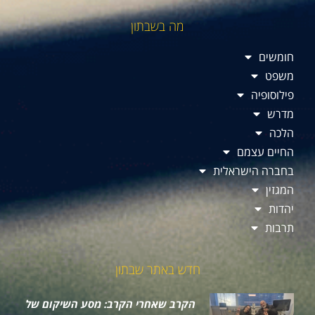
מה בשבתון
חומשים
משפט
פילוסופיה
מדרש
הלכה
החיים עצמם
בחברה הישראלית
המגזין
יהדות
תרבות
חדש באתר שבתון
הקרב שאחרי הקרב: מסע השיקום של