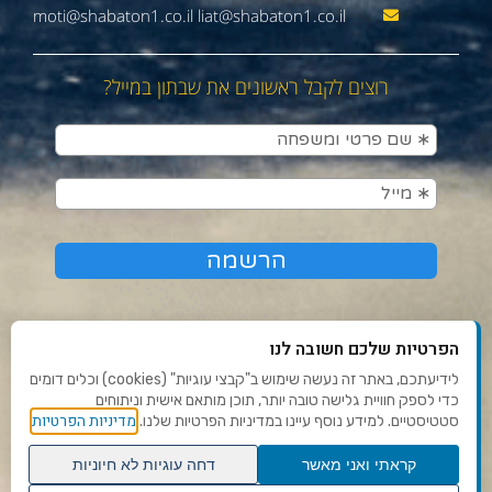
moti@shabaton1.co.il liat@shabaton1.co.il
רוצים לקבל ראשונים את שבתון במייל?
הפרטיות שלכם חשובה לנו
לידיעתכם, באתר זה נעשה שימוש ב"קבצי עוגיות" (cookies) וכלים דומים
כדי לספק חוויית גלישה טובה יותר, תוכן מותאם אישית וניתוחים
תנאי שימוש ומדיניות פרטיות
מדיניות הפרטיות
סטטיסטיים. למידע נוסף עיינו במדיניות הפרטיות שלנו.
פנו אלינו
קראתי ואני מאשר
דחה עוגיות לא חיוניות
הצהרת נגישות