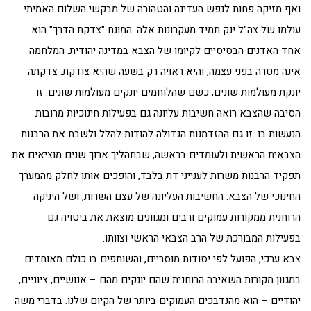
ואף מזיקה פחות לנפש העדינה והטהורה של מבקשי השלום האמיתי.
עולמו של צה"ל ינק תמיד מעקרונות אלה. המונח "צדקת הדרך" הוא
אחד האדנים הבסיסיים לקיומו של הצבא במדינה יהודית. המלחמה
אינה מטרה בפני עצמה, והיא ראויה רק בשעה שהיא צודקת. צדקתה
יונקת מעולמות שונים, כשם שהלוחמים יונקים מעולמות שונים. זו
הסיבה שהצבא רואה חשיבות עליונה גם בפעילות חינוכיות מרובות
הנעשות בו. זו גם ההזדמנות הגדולה להודות להלל ולשבח את הרבנות
הצבאית הראשית ולעומדים בראשה, שבתהליך ארוך שנים מוציאים את
תפקיד הרבנות משרות לענייני דת בלבד, והופכים אותו לחלק מהמערך
החינוכי של הצבא. החשיבות העליונה של עצם השרות, ושל היניקה
הרוחנית ממקורות עמוקים ורבים ומגוונים מוצאת את ביטויה גם
בפעילות המבורכת של הרב הצבאי הראשי וצוותו.
צבא ערכי, הפועל לפי יסודות מוסריים, והשותפים בו כולם מאוחדים
במגוון מקורות השאיבה הרוחנית שהם יונקים מהם – אנושיים, ציוניים,
יהודיים – הוא מהנדבכים העמוקים ביותר של הקיום שלנו. בדברי משה