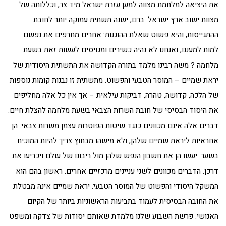
את היציאה למלחמת מצווה למען עזרת ישראל מיד צר, וכללותה של
מצוות ישוב ארץ ישראל. ברם, ישנה תשתית עמוקה יותר לחובת
ההתגייסות, והיא פשוט שאלת ההוגנות: אחרים מחרפים את נפשם
למות למעננו, ואנחנו לא נהיה כשירים ומגויסים לעשות זאת בשעת
מלחמה ? משה רבינו מלמד בתורה הקדושה את התשתית היסודית של
יראת שמיים – המוסר הטבעי והפשוט. מתשתית זו נבנות קומות נוספות
של הלכה, קדושה, טהרה, דביקות עילאית – אך אין כל אלה מחליפים
את היסוד הבסיסי של חובת השרות הצבאי בשעת מלחמה להצלת חיים.
דברים אלה אינם מכוונים כנגד שיטות הפוטרות עצמן משרות צבאי. הן
אחראיות ליראת שמיים שלהן, ולא מישהו מבחוץ צריך להיות המוכיח
בשער. יעשו הן את חשבון הנפש שלהן מול ריבונו של עולם ויכריעו את
דרכן. הדברים מכוונים לשני עניינים מרכזיים אחרים. ראשון בהם הוא
המשקל היסודי והפשוט של המוסר הטבעי. יראת שמיים אינה מבטלת
את החובה הבסיסית לעמוד בתביעות הראשוניות ביותר של הקיום
האנושי. פרשת השבוע שלנו מלמדת שאותם יסודות של צדקה ומשפט