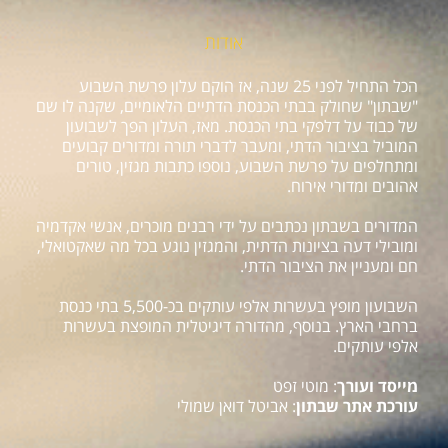
אודות
הכל התחיל לפני 25 שנה, אז הוקם עלון פרשת השבוע
"שבתון" שחולק בבתי הכנסת הדתיים הלאומיים, שקנה לו שם
של כבוד על דלפקי בתי הכנסת. מאז, העלון הפך לשבועון
המוביל בציבור הדתי, ומעבר לדברי תורה ומדורים קבועים
ומתחלפים על פרשת השבוע, נוספו כתבות מגזין, טורים
אהובים ומדורי אירוח.
המדורים בשבתון נכתבים על ידי רבנים מוכרים, אנשי אקדמיה
ומובילי דעה בציונות הדתית, והמגזין נוגע בכל מה שאקטואלי,
חם ומעניין את הציבור הדתי.
השבועון מופץ בעשרות אלפי עותקים בכ-5,500 בתי כנסת
ברחבי הארץ. בנוסף, מהדורה דיגיטלית המופצת בעשרות
אלפי עותקים.
מייסד ועורך
: מוטי זפט
עורכת אתר שבתון
: אביטל דואן שמולי