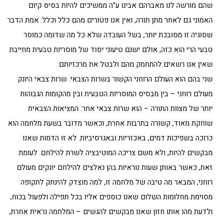
שהם מורשה לנו מאברהם אבינו ע"ה ממשיכים להיות בסיס קיום
האמוני גם לאחר מתן תורה, ואין אנו פטורים מהם כלל וכלל. אמת הדבר
שסוגיה זו מסובכת יותר, בשל העובדה שלא כל מה שדומה כמוסר
טבעי הרי הוא כזה, אולם ישנם טיעוני יסוד של מוסריות טבעית מחייבת
שאין אנו רשאים להתחמק מהם ולבטל את מרכזיותם.
שני בהם הוא העולם הרוחני הקשור בשרות הצבאי. שרות צבאי היונק
מעולם רוחני – בין מבסיס המוסריות הטבעית ובין מהקומות הגבוהות
יותר של מצוות התורה – הוא שרות צבאי אחר. המציאות הצבאית
שוחקת מאוד, קשורה בתרבות אחרת, וכאשר מדובר בשעת מלחמה הוא
כרוכה בשפיכות דמים, באכזריות ובאגרסיביות. לא זו הדמות שאנו
מבקשים להיות, ולא משם צריכה המוטיבציה לשרת להילחם. לעומת
זאת, כאשר באותן שעות נוראיות בהן נאלצים להילחם יונקים מעולם
רוחני, המבאר מה טיבה של מלחמה זו, למה מוצדק להינתק לתקופה
מסוימת מחלומות השלום שאנו כוספים אליו בכל תפילה ולפעול בכוח,
ולדעת מהו אותו חזון שאנו מבקשים להגשים – המלחמה נראית אחרת,