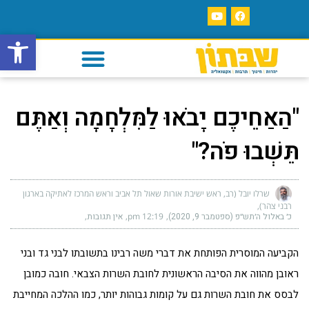
פתח סרגל
"הַאַחֵיכֶם יָבֹאוּ לַמִּלְחָמָה וְאַתֶּם
תֵּשְׁבוּ פֹה?"
שרלו יובל (רב, ראש ישיבת אורות שאול תל אביב וראש המרכז לאתיקה בארגון
רבני צהר)
כ׳ באלול ה׳תש״פ (ספטמבר 9, 2020)
12:19 pm
אין תגובות
הקביעה המוסרית הפותחת את דברי משה רבינו בתשובתו לבני גד ובני
ראובן מהווה את הסיבה הראשונית לחובת השרות הצבאי. חובה כמובן
לבסס את חובת השרות גם על קומות גבוהות יותר, כמו ההלכה המחייבת