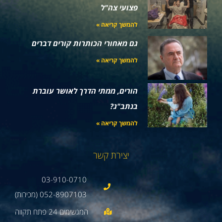
פצועי צה"ל
להמשך קריאה »
גם מאחורי הכותרות קורים דברים
להמשך קריאה »
הורים, ממתי הדרך לאושר עוברת
בנתב"ג?
להמשך קריאה »
יצירת קשר
03-910-0710
052-8907103 (מכירות)