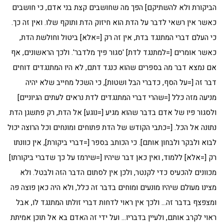
הביקורת ולא להשתיקם] הפך מה שחושבים קצת בני אדם, כי חושבים
כאשר אין רשאי לדבר על הדת הוא חיזוק הדת ותוקף שלו. ואין זה כך.
כי העלם דברי המתנגד בדת, אין זה רק [=אלא] ביטול וחולשת הדת,
כאשר אומרים [=למתנגד לדת] 'סגור פיך מלדבר'. ולכך הראשונים, אף
אם נמצא דבר מה בספרים שהוא כנגד דתם, לא היו המתנגדים דוחים
דבר זה [=על הסף, כדברי הבל ושטות], כי השכל מחייב שלא יהיה
מניעה מזה כלל [=שהרי דברי המתנגדים לדת נראים לעתים הגיוניים]
ולסגור פיו של אדם בדבר שהוא מגיע [=נוגע] אל הדת, רק פתשגן הדת
נתונה אל הכל. [=כתבי הקודש של הדת פתוחים ומונחים וכל הרוצה יכול
לבוא ולבקר ולבחון אותם]. כי הכותב בספר [=דברי ביקורת], אין כוונתו
רק [=אלא] ללמוד, ואין כאן דבר שיהיו [=שירמז על כך שדברי ביקורתו]
מכוונים להכעיס כדי לקנטר, ולכן אין לסתום הדבר הזה ולבטל. ולא
מצינו מעולם שיהיו מונעים ומוחים בדבר זה כלל, ולא היה כאן פוצה פה
ומצפצף בדבר זה… ולכך אין ראוי לדחות דברי זולתו המתנגד לו, אבל
ראוי לקרב אותם, ולעיין בדבריו… ועל ידי זה האדם בא אל תוכן אמיתת