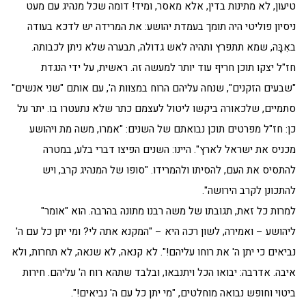
טיעון, לא מתינות בדין, אלא מאסר, ומיד! דומה שכל מנהיג עם מעט
ניסיון פוליטי היה תומך בעמדת יהושע: את המרידה יש לדכא בעודה
באִבָּה, שמא תתפרץ ותהיה לאש גדולה, תבערה שלא ניתן לכבותה.
חז"ל יצקו תוכן חריף עוד יותר למעשה זה. ראשית, על ידי הנגדת
"שבעים הזקנים", שנחה עליהם הרוח במצוות ה', עם אותם "שני אנשים"
סתמיים, שלכאורה ביקשו ליטול לעצמם כתר שלא נתעטרו בו. יתר על
כן: חז"ל מפרטים תוכן נבואתם של השנים: "אמרו, משה מת ויהושע
מכניס את ישראל לארץ". היינו: השנים הפיצו דברי בלע, במטרה
להתסיס את העם, להסיתו ולהמרידו. "סופו של המנהיג קרב, ויש
להתכונן לקרב הירושה".
למרות כל זאת, תגובתו של משה רבנו מתונה בהרבה. הוא "אומר"
ליהושע – ואמירה, לשון רכה היא – "המקנא אתה לי? ומי יתן כל עם ה'
נביאים כי יתן ה' את רוחו עליהם!". לא קנאה, לא שנאה, לא תחרות, ולא
איבה. אדרבה: יבואו הכל ויתנבאו, ובלבד שתהא רוח ה' עליהם. חירות
ביטוי וחופש נבואה מוחלטים, "מי יתן כל עם ה' נביאים!".