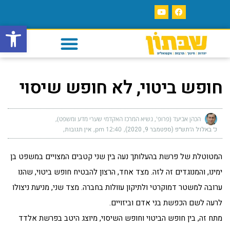
פתח סרגל
חופש ביטוי, לא חופש שיסוי
הכהן אביעד (פרופ', נשיא המרכז האקדמי שערי מדע ומשפט)
כ׳ באלול ה׳תש״פ (ספטמבר 9, 2020)
12:40 pm
אין תגובות
המטוטלת של פרשת בהעלותך נעה בין שני קטבים המצויים במשפט בן
ימינו, והמנוגדים זה לזה. מצד אחד, הרצון להבטיח חופש ביטוי, שהנו
ערובה למשטר דמוקרטי ולתיקון עוולות בחברה. מצד שני, מניעת ניצולו
לרעה לשם הכפשת בני אדם וביזויים.
מתח זה, בין חופש הביטוי וחופש השיסוי, מיוצג היטב בפרשת אלדד