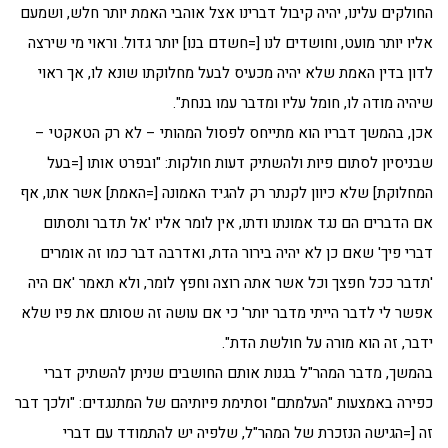
החולקים עלינו, יהיה קיבול דברינו אצל אוהבי האמת יותר חלש, ושמעם
אליו יותר מועט, וחושדים לנו [=חשדם בנו] יותר גדול. וראוי מי שירצה
לדון בדין האמת שלא יהיה מכעיס לבעל מחלוקתו שונא לו, אך ראוי
שיהיה מודה לו, חומל עליו ומדבר עמו בנחת".
אכן, בהמשך דבריו הוא מתייחס לפסול המהותי – לא רק הטאקטי –
שבניסיון לסתום פיות ולהשתיק דעות חולקות: "ובפרט אותו [=בעל
המחלוקת] שלא כיוון לקנתר רק להגיד האמונה [=האמת] אשר אתו, אף
אם הדברים הם נגד אמונתו ודתו, אין לומר אליו 'אל תדבר ותסתום
דברי פיך' שאם כן לא יהיה בירור הדת, ואדרבה דבר כמו זה אומרים
'תדבר ככל חפצך וכל אשר אתה רוצה וחפץ לומר, ולא תאמר 'אם היה
אפשר לי לדבר הייתי מדבר יותר' כי אם עושה זה שסותם את פיו שלא
ידבר, זה הוא מורה על חולשת הדת".
בהמשך, מדבר המהר"ל בגנות אותם החושבים שניתן להשתיק דברי
כפירה באמצעות "העלמתם" וסתימת פיותיהם של המתנגדים: "ולכך דבר
זה [=הגישה הנזכרת של המהר"ל, שלפיה יש להתמודד עם דברי