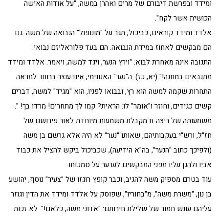
ומידד ובפרשת דיבורם של מרים ואהרן במשה, "על אודות האישה
הכושית אשר לקח".
אלדד ומידד קוראים, כביכול, תגר על "מונופול" הנבואה של משה. גם
הם מבקשים לאחוז במידת הנבואה. הם בעד פלוראליזם נבואי.
התגובה אינה מאחרת לבוא: "וירץ הנער, ויגד למשה, ויאמר: אלדד ומידד
מתנבאים במחנה!" (יא, כז). ה"נער" האנונימי, אינו עוצר ברוחו. למראה
התחרות שקמה למשה הוא רץ, ובבואו לפניו, הוא "מגיד" למשה, דברים
קשים כגידים, וחוזר ו"אומר" לו: הראית? קמו לך מתחרים! מרדו בך! ".
משמעותה של ריצה זו מקבלת משמעות מיוחדת לאור פירושם של
חז"ל, ורש"י בעקבותיהם, שאותו "נער" לא היה אלא גרשם בן משה
(ולפיכך כתוב "הנער", בה"א הידיעה), שכביכול ביקש להציל את כבוד
אביו ולהגן עליו מפני המבקשים לערער על סמכותו.
עוד בטרם מספיק משה להגיב, וכבר קופץ רוגזו של "צעיר" נוסף, יהושע
בן נון, "משרת משה", מ"בחוריו", שפוסק על אלדד ומידד את הדין וגוזר
עליהם עונש חמור של שלילת חירותם: "אדוני משה, כלאם!". לא זכות