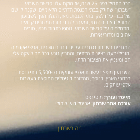
הכל התחיל לפני 25 שנה, אז הוקם עלון פרשת השבוע
"שבתון" שחולק בבתי הכנסת הדתיים הלאומיים, שקנה לו שם
של כבוד על דלפקי בתי הכנסת. מאז, העלון הפך לשבועון
המוביל בציבור הדתי, ומעבר לדברי תורה ומדורים קבועים
ומתחלפים על פרשת השבוע, נוספו כתבות מגזין, טורים
אהובים ומדורי אירוח.
המדורים בשבתון נכתבים על ידי רבנים מוכרים, אנשי אקדמיה
ומובילי דעה בציונות הדתית, והמגזין נוגע בכל מה שאקטואלי,
חם ומעניין את הציבור הדתי.
השבועון מופץ בעשרות אלפי עותקים בכ-5,500 בתי כנסת
ברחבי הארץ. בנוסף, מהדורה דיגיטלית המופצת בעשרות
אלפי עותקים.
מייסד ועורך
: מוטי זפט
עורכת אתר שבתון
: אביטל דואן שמולי
מה בשבתון