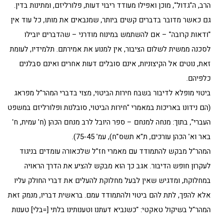
הרב, ה"גדול", מוכן ואפילו מעודד ריבוי דעות, פלורליזם, ומתינות בדין.
גם כאשר מדובר בדברים קשים ביותר, שמנבאים את מותו, כל עוד אין
"ודאות קרובה" – אם להשתמש במינוח מודרני – שהדברים יובילו
לסכנה ממשית לשלום הציבור, אין למנוע את אמירתם. תלמידיו, לעומת
זאת, נוטים אל הקיצוניות, אינם סובלים דעות אחרים ואינם סבלנים
כלפיהם.
ביטוי מופלא לדיבור בשבח חירות הביטוי, מצוי בדברי המהר"ל מפראג
(הם נידונו באריכות במאמרי "חירות הביטוי, סובלנות ופלורליזם במשפט
העברי", בתוך: מנחה למנחם – ספר היובל לרב מנחם הכהן (ח' עמית, ח'
באר וא' הכהן עורכים, ת"א תשס"ח), עמ' 75-45).
המהר"ל מבקש להתמודד עם מאמרי חז"ל שלכאורה עומדים בניגוד
לעקרון חופש הדיבור. אגב כך הוא מבקש להציע את הדרך הראויה
במחלוקת, ומדגיש שאין לבעל מחלוקת להעלים את דברי החולק עליו
אלא להפך, לתת להם ביטוי ולהתמודד עמם. בראשית דבריו, מנמק זאת
המהר"ל בשיקול טאקטי: "כשנביא דעתנו וטענותינו בלתי [=בלי] טענות