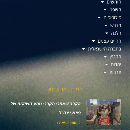
חומשים
משפט
פילוסופיה
מדרש
הלכה
החיים עצמם
בחברה הישראלית
המגזין
יהדות
תרבות
חדש באתר שבתון
הקרב שאחרי הקרב: מסע השיקום של
פצועי צה"ל
להמשך קריאה »