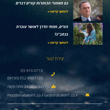
גם מאחורי הכותרות קורים דברים
להמשך קריאה »
הורים, ממתי הדרך לאושר עוברת
בנתב"ג?
להמשך קריאה »
יצירת קשר
03-910-0710
052-8907103 (מכירות)
moti@shabaton1.co.il liat@shabaton1.co.il