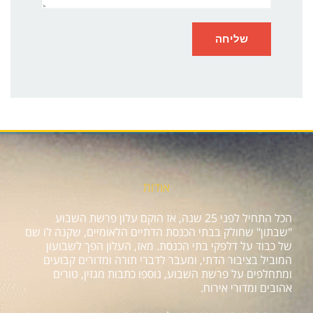
אודות
הכל התחיל לפני 25 שנה, אז הוקם עלון פרשת השבוע
"שבתון" שחולק בבתי הכנסת הדתיים הלאומיים, שקנה לו שם
של כבוד על דלפקי בתי הכנסת. מאז, העלון הפך לשבועון
המוביל בציבור הדתי, ומעבר לדברי תורה ומדורים קבועים
ומתחלפים על פרשת השבוע, נוספו כתבות מגזין, טורים
אהובים ומדורי אירוח.