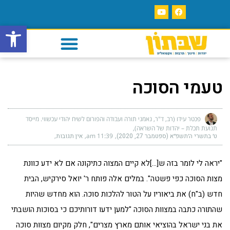
פתח סרגל
טעמי הסוכה
פכטר עידו (רב, ד"ר, נאמני תורה ועבודה והפורום לשיח יהודי עכשווי. מייסד
תנועת תכלת – יהדות של השראה)
ט׳ בתשרי ה׳תשפ״א (ספטמבר 27, 2020)
11:39 am
אין תגובות
"יראה לי לומר בזה ש[…]לא קיים המצוה כתיקונה אם לא ידע כוונת
מצות הסוכה כפי פשטה". במלים אלה פותח ר' יואל סירקיש, הבית
חדש (ב"ח) את ביאוריו על הטור להלכות סוכה. הוא מחדש שהיות
שהתורה כתבה במצוות הסוכה "למען ידעו דורותיכם כי בסוכות הושבתי
את בני ישראל בהוציאי אותם מארץ מצרים", חלק מקיום מצוות סוכה