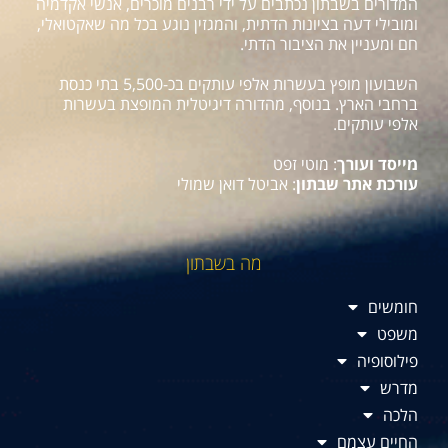
המדורים בשבתון נכתבים על ידי רבנים מוכרים, אנשי אקדמיה
ומובילי דעה בציונות הדתית, והמגזין נוגע בכל מה שאקטואלי,
חם ומעניין את הציבור הדתי.
השבועון מופץ בעשרות אלפי עותקים בכ-5,500 בתי כנסת
ברחבי הארץ. בנוסף, מהדורה דיגיטלית המופצת בעשרות
אלפי עותקים.
מייסד ועורך
: מוטי זפט
עורכת אתר שבתון
: אביטל דואן שמולי
מה בשבתון
חומשים
משפט
פילוסופיה
מדרש
הלכה
החיים עצמם