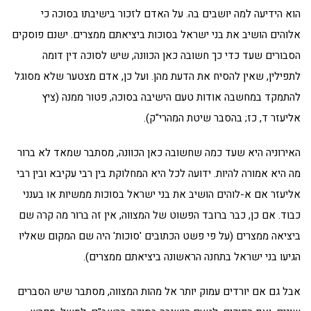
הוא הידיעה למה יושבים בה. על האדם לזכור בישיבתו בסוכה כי
אלוהים הושיב את בני ישראל בסוכות ביציאתם ממצרים. ישנם פוסקים
הסבורים שעד כדי כך חשובה כאן הכוונה, שיש לסוכה דין דומה
לתפילין, שאין להסיח את הדעת מהן. ועל כן, אדם מצטער שלא מסוגל
להתמקד במחשבה אודות טעם הישיבה בסוכה, פטור ממנה (ציץ
אליעזר ד, כז; בהסבר שיטת המהרי"ק).
האירוניה היא שעד כמה שחשובה כאן הכוונה, מסתבר שמאד לא ברור
מה היא אמורה להיות. ידועה לכל היא המחלוקת בין רבי עקיבא ובין רבי
אליעזר אם א-לוהים הושיב את בני ישראל בסוכות ממשיות או בענני
כבוד. אם כן, כבר ברובד הפשוט של המצווה, אין זה ברור מה קרה שם
ביציאה ממצרים (על פי פשט הכתובים 'סוכות' היה שם המקום שאליו
הגיעו בני ישראל בתחנה הראשונה ביציאתם ממצרים).
אבל גם אם יורדים עמוק יותר אל מהות המצווה, מסתבר שיש הסברים