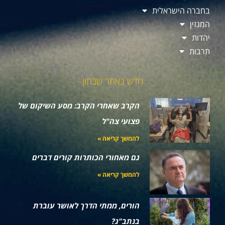
בחברה הישראלית
המגזין
יהדות
תרבות
חדש באתר שבתון
הקרב שאחרי הקרב: מסע השיקום של
פצועי צה"ל
להמשך קריאה »
גם מאחורי הכותרות קורים דברים
להמשך קריאה »
הורים, ממתי הדרך לאושר עוברת
בנתב"ג?