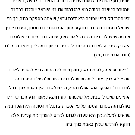
שונים, ואף הפוכים, לטעם הישיבה בסוכה. הרשב"ם, למשל, מפרש
שמטרת הישיבה בסוכה הוא להזדהות עם בני ישראל שהלכו במדבר
והיו חסרי כל. כפי שסוכה היא דירת עראי, שאינה מספקת הגנה, כך בני
ישראל התגוררו במדבר. ודווקא מתוך ההזדהות עם החסרון, האדם יעריך
את מה שיש לו בבית. הסוכה, לאור זאת, איננה דבר משמח כשלעצמו.
היא רק מזכירה לאדם כמה טוב לו בבית. בכיוון דומה לכך צועד הרמב"ם
(מורה הנבוכים ג, מג).
ר' יצחק עראמה, לעומת זאת, טוען שתכלית הסוכה היא להזכיר לאדם
שהוא לא צריך את כל מה שיש לו בבית. היות ש"העולם הזה דומה
לפרוזדור", והעיקר הוא העולם הבא, הרי שלאדם אין באמת צורך בכל
הקניינים שיש לו בבית. אל שלמותו יגיע דווקא כאשר הוא זוכר שדי לו
בעולם הזה בסוכה קטנה. על פי הסבר זה, תכלית הסוכה היא ההפך ממה
שראינו למעלה. אין היא נועדה לגרום לאדם להעריך את קנייניו אלא
דווקא להרגיש שאין באמת צורך בזה.