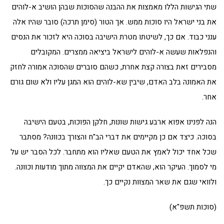
שתי הגישות הללו מאמצות את ההבנה שהסוכות שבהן הושיב א-לוהים
את בני ישראל היו סוכות ממש. אך הטור (סימן תרכה) סובר שהיו אלה
ענני כבוד. אם כך, לשיטתו מטרת הישיבה בסוכה היא לזכור את הנסים
והנפלאות שעשה א-לוהים לישראל ביציאה ממצרים. המקובלים
מסבירים זאת בצורה קצת אחרת, כשהם סוברים שהסוכה אמורה לחזק
את האמונה בלב האדם, שיבין שא-לוהים הוא המגן עליו ולא שום גורם
אחר.
הנה לפנינו אפוא ארבע גישות שונות, חלקן הפוכות, בטעם הישיבה
בסוכה. כיצד אם כן מקיימים את דברי הב"ח והצורך בכוונה? מסתבר
שכל אחד יכול לאמץ את הטעם שאליו הוא מתחבר. לכל הסבר יש על
מי לסמוך. העיקר הוא, שהאדם יקיים את המצווה מתוך מודעות וכוונה.
ולוואי שגם את שאר המצוות נקיים כך.
(סוכות תשפ"א)