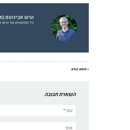
הרש אבינועם (מח
כל הפוסטים של הרש אבי
« פוסט קודם
השארת תגובה
שם:*
אתר: