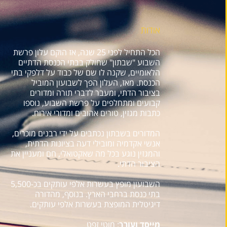
אודות
הכל התחיל לפני 25 שנה, אז הוקם עלון פרשת
השבוע "שבתון" שחולק בבתי הכנסת הדתיים
הלאומיים, שקנה לו שם של כבוד על דלפקי בתי
הכנסת. מאז, העלון הפך לשבועון המוביל
בציבור הדתי, ומעבר לדברי תורה ומדורים
קבועים ומתחלפים על פרשת השבוע, נוספו
כתבות מגזין, טורים אהובים ומדורי אירוח.
המדורים בשבתון נכתבים על ידי רבנים מוכרים,
אנשי אקדמיה ומובילי דעה בציונות הדתית,
והמגזין נוגע בכל מה שאקטואלי, חם ומעניין את
הציבור הדתי.
השבועון מופץ בעשרות אלפי עותקים בכ-5,500
בתי כנסת ברחבי הארץ. בנוסף, מהדורה
דיגיטלית המופצת בעשרות אלפי עותקים.
מייסד ועורך
: מוטי זפט