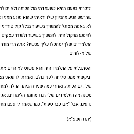
ונזכרתי בפעם ההיא כשעמדתי מול הכיתה ולא יכול
שהרעש הגיע מהכיוון שלו וראיתי שהוא נפגע ממני ונ
לא באמת מסוגל להמשיך בשיעור בגלל קול טורדני שלח
להימנע מהקול הזה, להמשיך בשיעור ולשדר עסקים כר
התלמידים שלך יסתכלו עליך עכשיו? אתה הרי מורה. 
של א-לוהים…
והסתכלתי על התלמיד הזה והוא פשוט לא הרים את ה
וביקשתי ממנו סליחה לפני כולם. ואמרתי לו שאני מצ
שלי. גם הכיתה. ואחרי כמה שניות הכיתה החלה למחו
משנה מה התלמידים שלי זכרו מחומר הלימודים, אני מ
טועים. אבל "אם כבר טעית", כמו שאמר לי פעם מחנך
(יתרו תשפ"א)