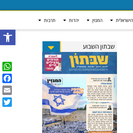
ישראלית
המגזין
יהדות
תרבות
פתח סרגל
שבתון השבוע
tsApp
ebook
Email
Twitter