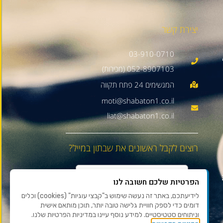
יצירת קשר
03-910-0710
052-8907103 (מכירות)
moti@shabaton1.co.il
liat@shabaton1.co.il
רוצים לקבל ראשונים את שבתון במייל?
הפרטיות שלכם חשובה לנו
לידיעתכם, באתר זה נעשה שימוש ב"קבצי עוגיות" (cookies) וכלים
דומים כדי לספק חוויית גלישה טובה יותר, תוכן מותאם אישית
וניתוחים סטטיסטיים. למידע נוסף עיינו במדיניות הפרטיות שלנו.