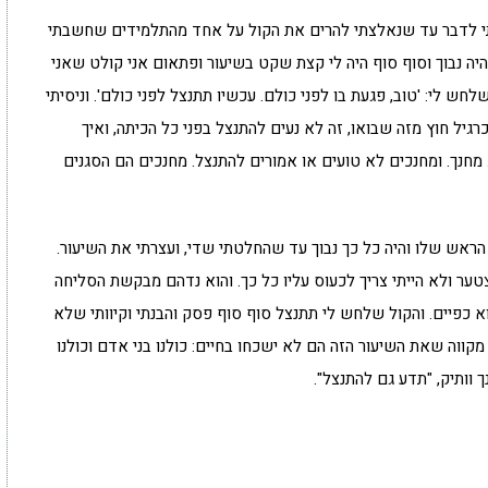
תי לדבר עד שנאלצתי להרים את הקול על אחד מהתלמידים שחשבתי
היה נבוך וסוף סוף היה לי קצת שקט בשיעור ופתאום אני קולט שאני
ש לי: 'טוב, פגעת בו לפני כולם. עכשיו תתנצל לפני כולם'. וניסיתי
גיל חוץ מזה שבואו, זה לא נעים להתנצל בפני כל הכיתה, ואיך
מחנך. ומחנכים לא טועים או אמורים להתנצל. מחנכים הם הסגנים
ראש שלו והיה כל כך נבוך עד שהחלטתי שדי, ועצרתי את השיעור.
טער ולא הייתי צריך לכעוס עליו כל כך. והוא נדהם מבקשת הסליחה
א כפיים. והקול שלחש לי תתנצל סוף סוף פסק והבנתי וקיוותי שלא
קווה שאת השיעור הזה הם לא ישכחו בחיים: כולנו בני אדם וכולנו
 וותיק, "תדע גם להתנצל".