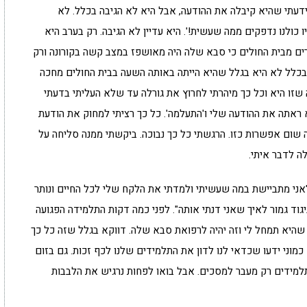
ידעתי שהיא קיבלה את ההודעה, אבל היא לא הגיבה בכלל. לא
כולנו נדפקים ממה שעשית!'. היא עדיין לא הגיבה. רק בערב היא
ים מבית החולים כי סבא שלה היה מאושפז במצב קשה בקורונה ורק
 בכלל לא היא בגלל שהיא הייתה באותה השעה בבית החולים מחכה
 שזו היא וכל כך מיהרתי לחרוץ את גורלה עד שלא העליתי בדעתי
 ראתה את ההודעה שלי ו'התעלמה'. כל כך רציתי למחוק את הודעת
שום אפשרות כזו. הרגשתי כל כך נבוכה. ביקשתי ממנה סליחה על
ה לדבר איתי.
"אני מתביישת במה שעשיתי ולמדתי את הלקח שלי לכל החיים ונותר
גוד גמור לאיך שאני דנתי אותה". לפני כמה דקות התלמידה הפגועה
היא תמחל לי וזה יהיה לרפואת סבא שלה. דווקא בגלל שזה כל כך
מוני ידעו שכדאי לנו לדון את התלמידים שלנו לכף זכות. גם בזום
תלמידים רק מעבר למסכים. אבל בואו לפחות נרגיש את הלבבות