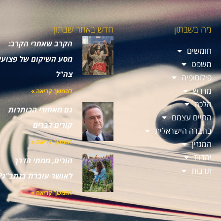
מה בשבתון
חדש באתר שבתון
הקרב שאחרי הקרב:
חומשים
מסע השיקום של פצועי
משפט
צה"ל
פילוסופיה
מדרש
להמשך קריאה »
הלכה
גם מאחורי הכותרות
החיים עצמם
קורים דברים
בחברה הישראלית
להמשך קריאה »
המגזין
יהדות
הורים, ממתי הדרך
תרבות
לאושר עוברת בנתב"ג?
להמשך קריאה »