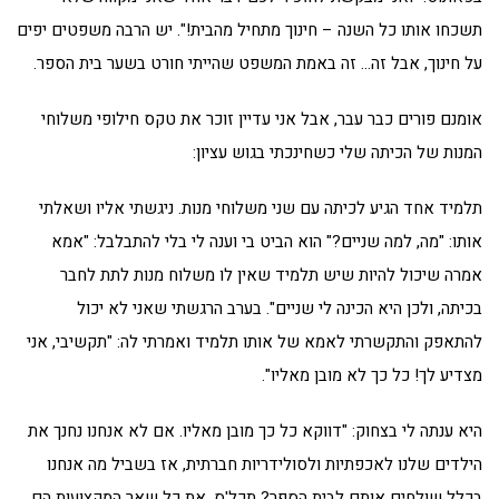
תשכחו אותו כל השנה – חינוך מתחיל מהבית!". יש הרבה משפטים יפים
על חינוך, אבל זה… זה באמת המשפט שהייתי חורט בשער בית הספר.
אומנם פורים כבר עבר, אבל אני עדיין זוכר את טקס חילופי משלוחי
המנות של הכיתה שלי כשחינכתי בגוש עציון:
תלמיד אחד הגיע לכיתה עם שני משלוחי מנות. ניגשתי אליו ושאלתי
אותו: "מה, למה שניים?" הוא הביט בי וענה לי בלי להתבלבל: "אמא
אמרה שיכול להיות שיש תלמיד שאין לו משלוח מנות לתת לחבר
בכיתה, ולכן היא הכינה לי שניים". בערב הרגשתי שאני לא יכול
להתאפק והתקשרתי לאמא של אותו תלמיד ואמרתי לה: "תקשיבי, אני
מצדיע לך! כל כך לא מובן מאליו".
היא ענתה לי בצחוק: "דווקא כל כך מובן מאליו. אם לא אנחנו נחנך את
הילדים שלנו לאכפתיות ולסולידריות חברתית, אז בשביל מה אנחנו
בכלל שולחים אותם לבית הספר? תכל'ס, את כל שאר המקצועות הם