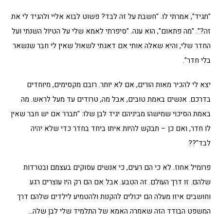
"תגיד", אמרתי לו. "חשבת על זה לבד? פשוט לבוא אליי ולהגיד לי את
זה?". "מה פתאום", הוא ענה. "סיפרתי לאמא שלי על הטיול השנתי ועל
החדר שלי, והיא שאלה אותי אם דאגתי לשאול שאין לי חבר שנשאר
בלי חדר".
יצא לי להכיר מאות הורים, אם לא יותר. רובם מקסימים, מיוחדים
בדרכם. אנשים באמת טובים, אבל מה, טרודים עד מעל לראש. מה
באמת הסיכוי שמישהו מביניהם יגיד לבן שלו: "תברר אם יש חבר שאין
לו חדר, ואם כן – תבקש להיות איתו ביחד בחדר כדי שלא יהיה
לבד"??
פרומיל אחוז. לא כי הם רעים, כי אנשים עסוקים בעצמם ובטרדות
שלהם. זו דרך העולם. זה הטבע. אבל אם הם רק היו עוצרים רגע
וחושבים איזו מעלה הם יכולים להקנות ולהטמיע לילדים שלהם דרך
המשפט הבודד הזה שאמרה האמא של התלמיד שלי לבן שלה…