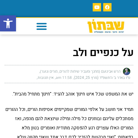
פתח סרגל
על כנפיים ולב
הרש אבינועם (מחנך ומעביר שיחות להורים, מורים ונוער)
ט״ו באדר ב׳ ה׳תשפ״ד (מרץ 25, 2024)
11:58 am
אין תגובות
יש את המשפט שכל איש חינוך אוהב להגיד: "חינוך מתחיל מהבית".
תמיד אני חושב על אלפי המורים שמקיימים אסיפות הורים, וכל ההורים
מסתכלים עליהם ובוחנים כל מילה ומילה שיוצאת להם מהפה, ואז
המורים האלו עוצרים רגע להפסקה מתודית ואומרים בטון מלא
בפאתוס: "ואני מבקשת להזכיר לכם דבר אחד שאני מקווה שלא