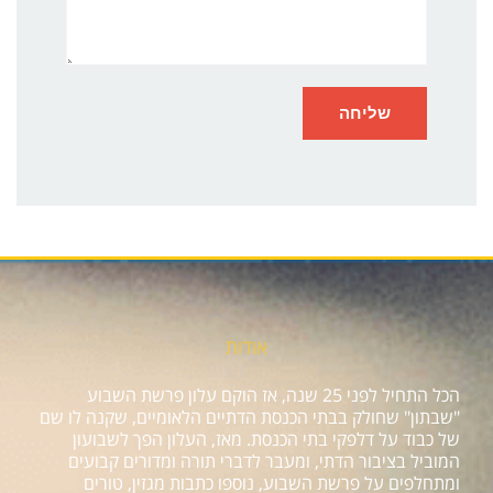
אודות
הכל התחיל לפני 25 שנה, אז הוקם עלון פרשת השבוע
"שבתון" שחולק בבתי הכנסת הדתיים הלאומיים, שקנה לו שם
של כבוד על דלפקי בתי הכנסת. מאז, העלון הפך לשבועון
המוביל בציבור הדתי, ומעבר לדברי תורה ומדורים קבועים
ומתחלפים על פרשת השבוע, נוספו כתבות מגזין, טורים