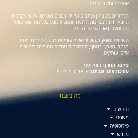
אהובים ומדורי אירוח.
המדורים בשבתון נכתבים על ידי רבנים מוכרים, אנשי אקדמיה
ומובילי דעה בציונות הדתית, והמגזין נוגע בכל מה שאקטואלי,
חם ומעניין את הציבור הדתי.
השבועון מופץ בעשרות אלפי עותקים בכ-5,500 בתי כנסת
ברחבי הארץ. בנוסף, מהדורה דיגיטלית המופצת בעשרות
אלפי עותקים.
מייסד ועורך
: מוטי זפט
עורכת אתר שבתון
: אביטל דואן שמולי
מה בשבתון
חומשים
משפט
פילוסופיה
מדרש