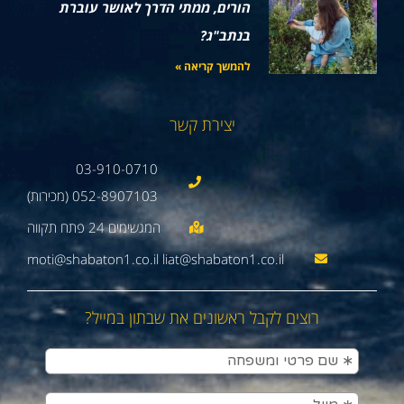
הורים, ממתי הדרך לאושר עוברת
בנתב"ג?
להמשך קריאה »
יצירת קשר
03-910-0710
052-8907103 (מכירות)
moti@shabaton1.co.il liat@shabaton1.co.il
רוצים לקבל ראשונים את שבתון במייל?