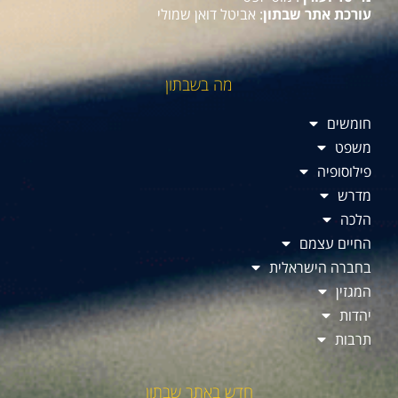
עורכת אתר שבתון
: אביטל דואן שמולי
מה בשבתון
חומשים
משפט
פילוסופיה
מדרש
הלכה
החיים עצמם
בחברה הישראלית
המגזין
יהדות
תרבות
חדש באתר שבתון