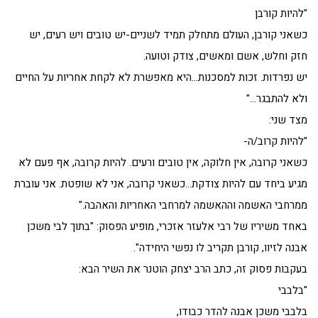
"להיות קורבן
כשאני קורבן, העולם מתחלק תמיד לשניים-יש טובים ויש רעים, יש
חזק וחלש, אשם ומאשים, צודק וטועה.
יש נפרדות. זכות למסכנות…היא מאפשרת לא לקחת אחריות על החיים
ולא להתבגר…"
מצד שני:
"להיות קרוב/ה-
כשאני קרובה, אין חלוקה, אין טובים ורעים. להיות קרובה, אף פעם לא
מגיע ביחד עם להיות צודקת…כשאני קרובה, אני לא שופטת. אני עוברת
ממרחבי האשמה וההאשמה למרחבי האחריות והאהבה."
באחד משיריו של רבי אלעזר אזכרי, מופיע הפסוק: "בתוך לבי משכן
אבנה לזיוו, קורבן תקריב לו נפשי היחידה".
בעקבות פסוק זה, כתב הרב יצחק הוטנר את השיר הבא:
"בלבבי
בלבבי משכן אבנה להדר כבודו,