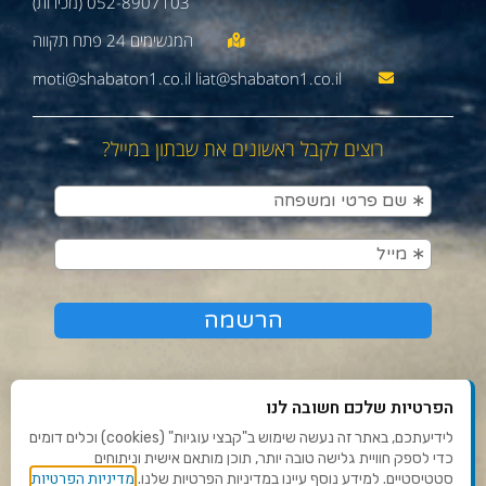
052-8907103 (מכירות)
moti@shabaton1.co.il liat@shabaton1.co.il
רוצים לקבל ראשונים את שבתון במייל?
הפרטיות שלכם חשובה לנו
לידיעתכם, באתר זה נעשה שימוש ב"קבצי עוגיות" (cookies) וכלים דומים
כדי לספק חוויית גלישה טובה יותר, תוכן מותאם אישית וניתוחים
תנאי שימוש ומדיניות פרטיות
מדיניות הפרטיות
סטטיסטיים. למידע נוסף עיינו במדיניות הפרטיות שלנו.