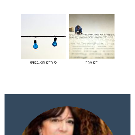
וַיִּדֹּם אַהֲרֹן
כי הדם הוא בנפש