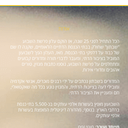
אודות
הכל התחיל לפני 25 שנה, אז הוקם עלון פרשת השבוע
"שבתון" שחולק בבתי הכנסת הדתיים הלאומיים, שקנה לו שם
של כבוד על דלפקי בתי הכנסת. מאז, העלון הפך לשבועון
המוביל בציבור הדתי, ומעבר לדברי תורה ומדורים קבועים
ומתחלפים על פרשת השבוע, נוספו כתבות מגזין, טורים
אהובים ומדורי אירוח.
המדורים בשבתון נכתבים על ידי רבנים מוכרים, אנשי אקדמיה
ומובילי דעה בציונות הדתית, והמגזין נוגע בכל מה שאקטואלי,
חם ומעניין את הציבור הדתי.
השבועון מופץ בעשרות אלפי עותקים בכ-5,500 בתי כנסת
ברחבי הארץ. בנוסף, מהדורה דיגיטלית המופצת בעשרות
אלפי עותקים.
מייסד ועורך
: מוטי זפט