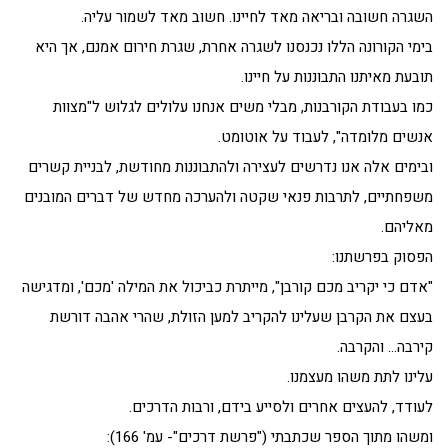
השגרה חשובה ובריאה מאד לחיינו. חשוב מאד לשמור עליה.
בימי הקורונה הללו נכנסנו לשגרה אחרת, שגרת חירום אמנם, אך היא
תובעת מאיתנו התבוננות על חיינו.
כמו בעבודת הקורבנות, מבלי משים אנחנו עלולים לגלוש ל"מצוות
אנשים מלומדה", לעבוד על אוטומט.
ובימים אלה אנו נדרשים לעצירה ולהתבוננות מחודשת, לבניית קשרים
משפחתיים, לתרבות פנאי שקטה ולהערכה מחדש של דברים המובנים
מאליהם.
הפסוק בפרשתנו:
"אדם כי יקריב מכם קורבן", מייתרת כביכול את המילה 'מכם', ומדגישה
בעצם את הקרבן שעלינו להקריב למען הזולת, שהרי אהבה דורשת
קירבה… והקרבה.
עלינו לתת משהו מעצמנו.
לעודד, להעצים אחרים ולסייע בידם, ורבות הדרכים.
ומשהו מתוך הספר שכתבתי ("פרשת דרכים"- עמ' 166):