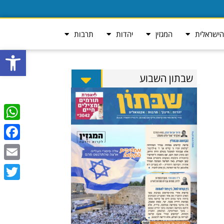
ישראלית
המגזין
יהדות
תרבות
פתח סרגל
שבתון השבוע
tsApp
ebook
Email
Twitter