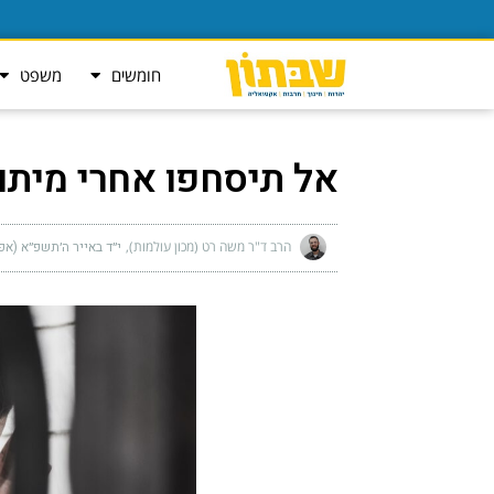
חומשים
משפט
אל תיסחפו אחרי מיתו
הרב ד"ר משה רט (מכון עולמות)
י״ד באייר ה׳תשפ״א (אפריל 26, 