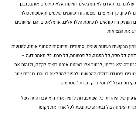
 שלהם. בני האדם לא ממציאים רעיונות אלא קולטים אותם, ובכך
לרעיון, כך הוא צובר עוצמה, עד שעמים שלמים והאנושות כולה
 העתיק היו קוראים לרעיונות הללו אלים, או מלאכים. הם המושכים
ם את המציאות.
תון מבקשים רעיונות שונים, סיפורים ומיתוסים לסחוף אותנו, להגשים
מה. כל ספר, כל הפגנה, כל פרסומת, כל סרט, כל מאמר דעה –
חירה היא בידינו, לבחור אלו רעיונות אנחנו רוצים לקדם, ולזהות את
ובים ביסודם יכולים להתעוות ולהפוך למפלצות כשהם צוברים יותר
הקיצוני ואצל "לוחמי צדק חברתי" מסוימים.
הרעיון של היהדות. כל השתעבדות לרעיון אחר היא עבודה זרה של
גרת האמונה בה' ובתורה, שקובעת לכל אחד את מקומו.