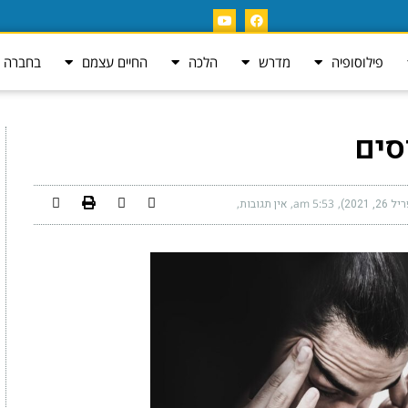
פילוסופיה
מדרש
הלכה
החיים עצמם
בחברה ה
סים
2021)
5:53 am
אין תגובות