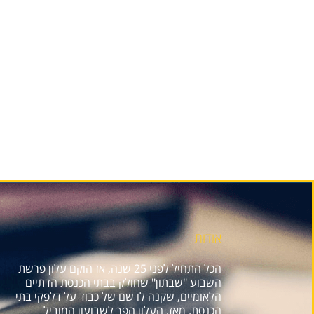
אודות
הכל התחיל לפני 25 שנה, אז הוקם עלון פרשת
השבוע "שבתון" שחולק בבתי הכנסת הדתיים
הלאומיים, שקנה לו שם של כבוד על דלפקי בתי
הכנסת. מאז, העלון הפך לשבועון המוביל