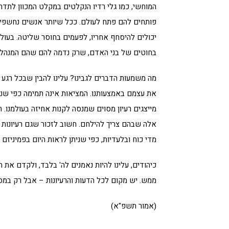
המוחשי, כמו גלי רדיו הנקלטים במקלט המכוון לתדר
פותחים להם פתח לעולם. ככל שיותר אנשים נחשפים 
יכולים להיסחף אחריו, לפעמים בחוסר שליטה. בעולם
בחוטים של בני האדם, שרק נדמה להם שהם המנהלי
מה משמעות הדברים לגבינו? עלינו להבין שבכל רגע נ
את עצמם באמצעותנו. המציאות אינה תמימה כפי שנד
מייצגים רעיון מסוים שמנסה לקנות אחיזה בעולמנו. הב
אלה שבהם צריך להילחם. חשוב לזכור שגם רעיונות ט
מדי כוח ובלעדיות, כפי שניתן לראות היום בפמיניזם 
כיהודים, עלינו להיות נאמנים לה' בלבד, ולקדם את 
ממש. יש מקום לכל הדעות והרעיונות – אבל רק במס
(אמור תשפ"א)