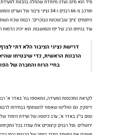
מיד הוא מינה ועדה מיוחדת שהחלה בהכנות לוועידת
תורכב מ-66 רבנים ו-34 נציגי ציבו
היתומים 'ציון' שב'שכונת הבוכרים'. רבנות שכזו הש
עוד בהיותו הרב של יפו והמושבות. הוא יהיה הדמות המ
דרישת נציגי הציבור הלא דתי לצרף 
הרבנות הראשית, כדי שיבטיחו שהיא
בחיי הרוח והחברה של הפרט
לקראת התכנסות הוועידה, התאספו בח' באדר א' רבני
דיסקין. הם החליטו שאסור להשתתף בבחירות לרבנות
וצום בי"ג באדר א', ערב כינוסה של ועידת היסוד 
ירושלים. מול רבנים קיצוניים אלו עמדו בכל התקיפ
תשקם את המעמד הירוד ביותר של הרבנות ובתי הדין