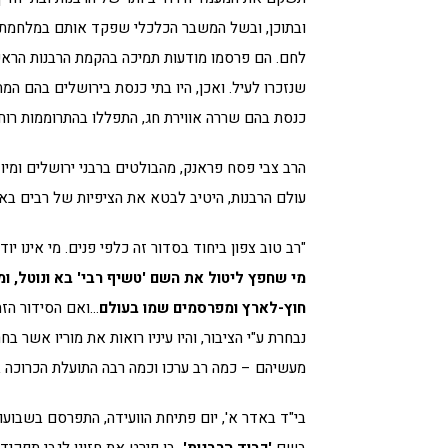
ובתוכן, ובשל המשבר הכלכלי שפקד אותם במלחמת ה
לחם. הם פרסמו מודעות תמיכה בהקמת הרבנות הראשי
שנזכרו לעיל. ואכן, היו בתי כנסת בירושלים בהם המ
כנסת בהם שררה אווירת חג, התפללו בהתרוממות רוח ו
הרב צבי פסח פראנק, מהבולטים ברבני ירושלים ומיוז
עולם הרבנות, היטיב לבטא את הציפיות של רבים באר
"רב טוב צפון ביחוד בסדור זה כלפי פנים. מי אינו יו
מי שחפץ ליטול את השם 'טשיף רבי' בא ונוטל, ו
חוץ-לארץ ומפרסמים שמו בעולם
…ואם הסידור הזה
נבחרת ע"י הציבור, והיו עיניו רואות את מוריו אשר 
מעשיהם – כמה רב ערכו וכמה רבה התועלת הכרוכה בו
בי"ד באדר א', יום פתיחת הוועידה, התפרסם בשבועו