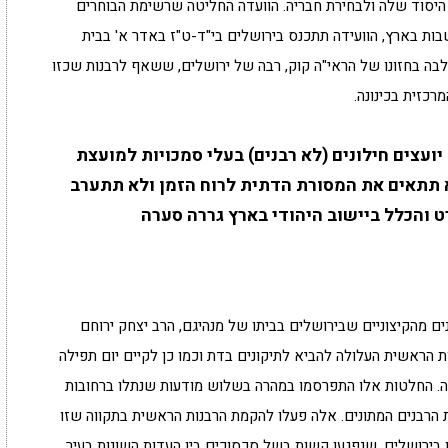
 היסוד שלה ולבחירת חבריה. הוועדה החליטה שרשימת הבוחרים
ר של הערים והמושבות בארץ, הוועידה תתכנס בירושלים בי"ד-ט"ז באדר א' בבית
תלבה בחזונו של הראי"ה קוק, רבה של ירושלים, ששאף לרבנות שכזו
רכזית בכינונה.
יועצים חילונים (לא רבנים) בעלי סמכויות למועצת
 תתאים את המסורת הדתית לרוח הזמן ולא תתערב
 והכלל ביישוב היהודי בארץ גררה סערה
ם מהקיצוניים שבירושלים בביתו של מנהיגם, הרב יצחק ירוחם
 הראשית העלולה להביא לתיקונים בדת וכמו כן לקיים יום תפילה
שלה. החלטות אלו התפרסמו במהרה בשלוש מודעות שנתלו ברחובות
ות הרבנים המתונים. אלה פעלו להקמת הרבנות הראשית בתקווה שזו
 בירושלים, שנפגעו קשות בשל סכסוכים בין העדות השונות בעיר