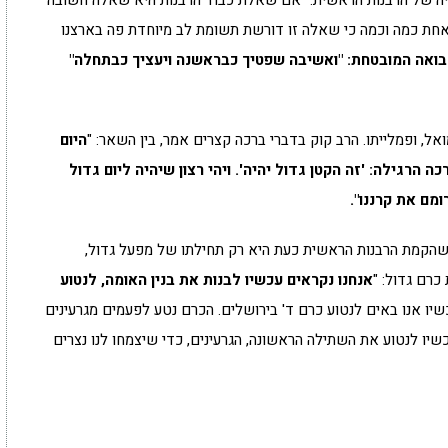
דיה של הרבנות הראשית: "אם שאלת כבוד הרבנות היא שאלה חשובה
ל אחת כמה וכמה כי שאלה זו דורשת תשומת לב מיוחדת פה בארצנו
נבואה המובטחת: "ואשיבה שפטיך כבראשנה ויעציך כבתחלה"
ואל, ופמלייתו. הרב קוק בדברי ברכה קצרים אמר, בין השאר: "
היום
ה הרגילה: 'זה הקטן גדול יהיה'. ויהי רצון שיהיה ליום גדול
ומם את קרננו".
ק שהקמת הרבנות הראשית כעת היא רק תחילתו של מפעל גדול,
כרם גדול: "
אנחנו נקראים עכשיו לבנות את בנין האומה, לנטוע
שיו אנו באים לנטוע כרם ד' בירושלים. הכרם נטע לפעמים מגרעינים
שיו לנטוע את השתילה הראשונה, הגרעינים, כדי שיצמחו לנו נצרים