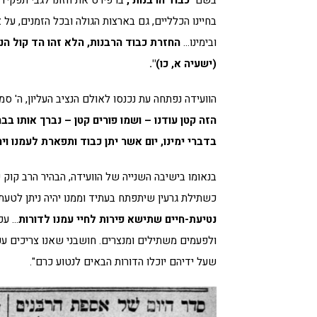
בשם
'כבוד הרבנות',
בו פירט את חזונו לגבי תפקי
בחיינו הכלליים, גם בארצות הגולה ובכל הזמנים, ע
ובימינו…
החזרת כבוד הרבנות, הלא זהו הד קול ה
(ישעיה א, כו)".
הוועידה נפתחה עת נכנסו לאולם הנציב העליון, ה' סמ
הזה קטן עודנו – ושמו פורים קטן – נברך אותו בברכ
בדברי ימינו, יום אשר יתן כבוד ותפארת לעמנו ויר
בנאומו בישיבה השנייה של הוועידה, הבהיר הרב קו
כשתילת גרעין שיתפתח בעתיד וממנו יהיה ניתן לטעת 
נטיעת-חיים שתישא פירות לחיי עמנו לדורות
… עכ
ולפעמים משתילים ומנצרים. חושבני שאנו צריכים עכ
שעל ידיהם יוכלו הדורות הבאים לנטוע כרם".