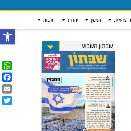
ישראלית
המגזין
יהדות
תרבות
פתח סרגל
שבתון השבוע
tsApp
ebook
Email
Twitter