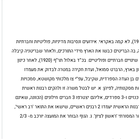
הרבנות הראשית, שנוסדה בט"ז באדר א' תרפ"א (1921), לא קמה באקראי. אירועים ונסיבות מדיניות, פוליטיות וחברתיות
בה הבריטים כבשו את הארץ מידי התורכים, ולאחר שבריטניה קיבלה
מ'חבר הלאומים' את המנדט על ארץ ישראל, חלו בה שינויים חברתיים ופוליטיים. בכ"ד באלול תר"ף (1920), לאחר כינון
שון בארץ, הרברט סמואל, ועדת חקירה במטרה לבדוק את מעמדו
בן העדה הספרדית, שקיבל, עפ"י צו מלכותי מקושטא, סמכויות
1) קיבל הנציב העליון את מסקנותיה, לפיהן: א. יש לבטל משרה זו ולהקים רבנות ראשית
לארץ-ישראל, שתורכב מ-6 רבנים גדולי תורה, 3 אשכנזים ו-3 ספרדים, אליהם יצטרפו 3 חברים חילונים (הכוונה, שאינם
רבנים), כדי לסייע לה בעניינים ארגוניים. ב. בראש הרבנות הראשית יעמדו 2 רבנים ראשיים, שישאו את התואר 'רב ראשי',
אחד אשכנזי והשני ספרדי שימשיך לשאת את התואר המסורתי 'ראשון לציון'. ג. הגוף הבוחר את המועצה יורכב מ- 2/3