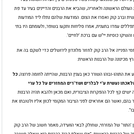
עולם הראשונה ולאחריה, שהביא את הרבנים והדיינים בעיר עד פת
ת וברב קוק ואסרו את הצום. המודעות שלהם נתלו ליד המודעות
תפללים עמדו בתענית, אמרו סליחות ותקעו בשופר, ולעומתם היו בתי
השיקו כוסיות יי"ש עם ברכת 'לחיים'.
מי הפנייה אל הרב קוק לחזור מלונדון לירושלים כדי לשקם בה את
ץ מכינונה של הרבנות הראשית:
דע את התוהו-ובוהו השורר כאן בענין הרבנות, שהייתה לחומה פרוצה;
כל
מלאכתו נעשית ע"י לבלרים ושד"רים המחזרים על כל ערי
 ישים קץ לכל ההפקרות הציבורית, ואם מכאן ולהבא תהיה הרבנות
בחר בהם, ואשר הם אחראים לפני הציבור המקומי לכוון אליו ולטובתו את
".
ן 'התור' של המזרחי, שחולק לבאי הוועידה, מאמר חשוב של הרב קוק