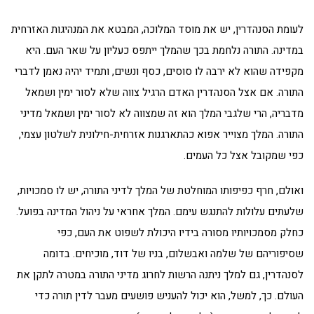
לעומת הסנהדרין, יש את מוסד המלוכה, המבטא את המנהיגות האזרחית
במדינה. התורה נלחמת בכך שהמלך ייתפס כעליון על שאר העם. היא
מקפידה שהוא לא ירבה לו סוסים, כסף ונשים, ותמיד יהיה נאמן לדברי
התורה. אם אצל הסנהדרין האדם הרגיל צווה שלא לסור ימין ושמאל
מדבריה, הרי שלגבי המלך הוא זה שמצווה לא לסור ימין ושמאל מדיני
התורה. המלך מצוייר אפוא כהתארגנות אזרחית-חילונית לשלטון עצמי,
כפי שמקובל אצל כל העמים.
ואולם, חרף כפיפותו המוחלטת של המלך לדיני התורה, יש לו סמכויות,
שלעתים עלולות להתנגש עימם. המלך אחראי על ניהול המדינה בפועל.
כחלק מסמכויותיו מסורה בידיו היכולת לשפוט את העם, כפי
שסיפוריהם של שלמה ואבשלום, בניו של דוד, מוכיחים. בדומה
לסנהדרין, גם למלך ניתנה הרשות לחרוג מדיני התורה במטרה לתקן את
העולם. כך, למשל, הוא יכול להעניש פושעים מעבר לדין תורה כדי