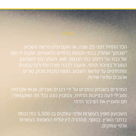
אודות
הכל התחיל לפני 25 שנה, אז הוקם עלון פרשת השבוע
"שבתון" שחולק בבתי הכנסת הדתיים הלאומיים, שקנה לו שם
של כבוד על דלפקי בתי הכנסת. מאז, העלון הפך לשבועון
המוביל בציבור הדתי, ומעבר לדברי תורה ומדורים קבועים
ומתחלפים על פרשת השבוע, נוספו כתבות מגזין, טורים
אהובים ומדורי אירוח.
המדורים בשבתון נכתבים על ידי רבנים מוכרים, אנשי אקדמיה
ומובילי דעה בציונות הדתית, והמגזין נוגע בכל מה שאקטואלי,
חם ומעניין את הציבור הדתי.
השבועון מופץ בעשרות אלפי עותקים בכ-5,500 בתי כנסת
ברחבי הארץ. בנוסף, מהדורה דיגיטלית המופצת בעשרות
אלפי עותקים.