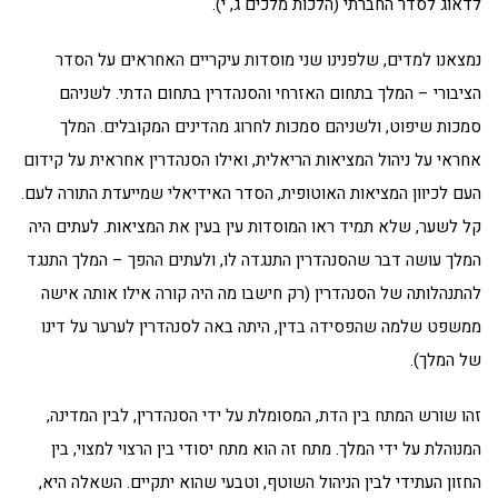
לדאוג לסדר החברתי (הלכות מלכים ג, י).
נמצאנו למדים, שלפנינו שני מוסדות עיקריים האחראים על הסדר
הציבורי – המלך בתחום האזרחי והסנהדרין בתחום הדתי. לשניהם
סמכות שיפוט, ולשניהם סמכות לחרוג מהדינים המקובלים. המלך
אחראי על ניהול המציאות הריאלית, ואילו הסנהדרין אחראית על קידום
העם לכיוון המציאות האוטופית, הסדר האידיאלי שמייעדת התורה לעם.
קל לשער, שלא תמיד ראו המוסדות עין בעין את המציאות. לעתים היה
המלך עושה דבר שהסנהדרין התנגדה לו, ולעתים ההפך – המלך התנגד
להתנהלותה של הסנהדרין (רק חישבו מה היה קורה אילו אותה אישה
ממשפט שלמה שהפסידה בדין, היתה באה לסנהדרין לערער על דינו
של המלך).
זהו שורש המתח בין הדת, המסומלת על ידי הסנהדרין, לבין המדינה,
המנוהלת על ידי המלך. מתח זה הוא מתח יסודי בין הרצוי למצוי, בין
החזון העתידי לבין הניהול השוטף, וטבעי שהוא יתקיים. השאלה היא,