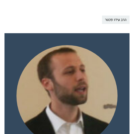
הרב עידו פכטר