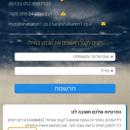
052-8907103 (מכירות)
moti@shabaton1.co.il liat@shabaton1.co.il
רוצים לקבל ראשונים את שבתון במייל?
הפרטיות שלכם חשובה לנו
לידיעתכם, באתר זה נעשה שימוש ב"קבצי עוגיות" (cookies) וכלים דומים
כדי לספק חוויית גלישה טובה יותר, תוכן מותאם אישית וניתוחים
תנאי שימוש ומדיניות פרטיות