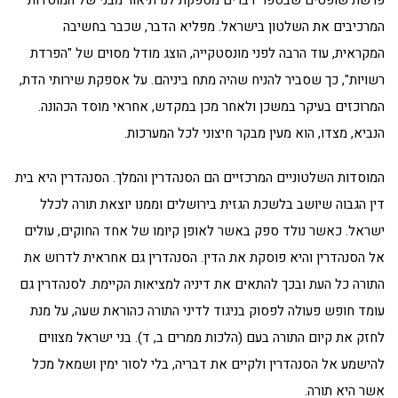
המרכיבים את השלטון בישראל. מפליא הדבר, שכבר בחשיבה
המקראית, עוד הרבה לפני מונסטקייה, הוצג מודל מסוים של "הפרדת
רשויות", כך שסביר להניח שהיה מתח ביניהם. על אספקת שירותי הדת,
המרוכזים בעיקר במשכן ולאחר מכן במקדש, אחראי מוסד הכהונה.
הנביא, מצדו, הוא מעין מבקר חיצוני לכל המערכות.
המוסדות השלטוניים המרכזיים הם הסנהדרין והמלך. הסנהדרין היא בית
דין הגבוה שיושב בלשכת הגזית בירושלים וממנו יוצאת תורה לכלל
ישראל. כאשר נולד ספק באשר לאופן קיומו של אחד החוקים, עולים
אל הסנהדרין והיא פוסקת את הדין. הסנהדרין גם אחראית לדרוש את
התורה כל העת ובכך להתאים את דיניה למציאות הקיימת. לסנהדרין גם
עומד חופש פעולה לפסוק בניגוד לדיני התורה כהוראת שעה, על מנת
לחזק את קיום התורה בעם (הלכות ממרים ב, ד). בני ישראל מצווים
להישמע אל הסנהדרין ולקיים את דבריה, בלי לסור ימין ושמאל מכל
אשר היא תורה.