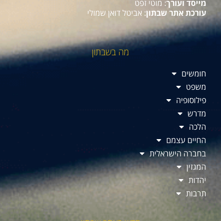
מייסד ועורך
: מוטי זפט
עורכת אתר שבתון
: אביטל דואן שמולי
מה בשבתון
חומשים
משפט
פילוסופיה
מדרש
הלכה
החיים עצמם
בחברה הישראלית
המגזין
יהדות
תרבות