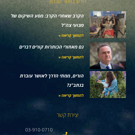
חדש באתר שבתון
הקרב שאחרי הקרב: מסע השיקום של
פצועי צה"ל
להמשך קריאה »
גם מאחורי הכותרות קורים דברים
להמשך קריאה »
הורים, ממתי הדרך לאושר עוברת
בנתב"ג?
להמשך קריאה »
יצירת קשר
03-910-0710