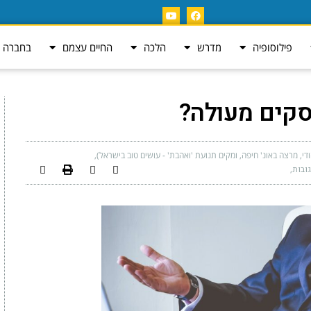
פילוסופיה
מדרש
הלכה
החיים עצמם
בחברה ה
סקים מעולה?
ודי, מרצה באונ' חיפה, ומקים תנועת 'ואהבת' - עושים טוב בישראל)
גובות