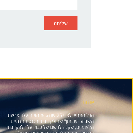
אודות
הכל התחיל לפני 25 שנה, אז הוקם עלון פרשת
השבוע "שבתון" שחולק בבתי הכנסת הדתיים
הלאומיים, שקנה לו שם של כבוד על דלפקי בתי
הכנסת. מאז, העלון הפך לשבועון המוביל