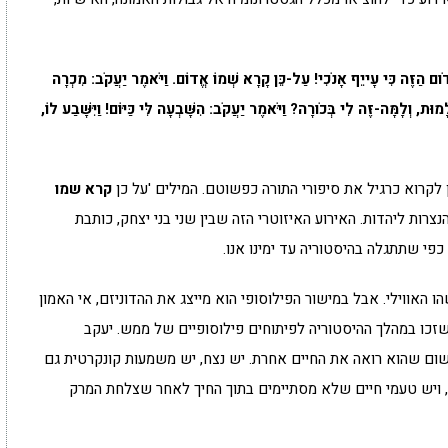
ום הַזֶּה כִּי עָייֵף אָנֹכִי! עַל-כֵּן קָרָא שְׁמוֹ אֱדוֹם. וַיֹּאמֶר יַעֲקֹב: מִכְרָה
מוּת, וְלָמָּה-זֶּה לִי בְּכֹורָה? וַיֹּאמֶר יַעֲקֹב: הִשָּׁבְעָה לִּי כַּיּוֹם! וַיִּשָּׁבַע לוֹ,
 לקרוא כרגיל את סיפורי התורה כפשוטם. המילים 'על כן
קרא שמו
רות ליהדות. האירוע האיזוטרי הזה שבין שני בני יצחק, כותבת
פי שתתגלה בהיסטוריה עד ימינו אנו.
ו האווילי. אבל במישור הפילוסופי הוא מייצג את ההדוניזם, אי האמון
ן' שזכו במהלך ההיסטוריה לפיתוחים פילוסופיים של ממש. יעקב
שום שהוא רואה את החיים אחרת. יש נצח, יש משמעות קונקרטית גם
, ויש טעמי חיים שלא מסתיימים בתוך החיך לאחר שצלחת המרק