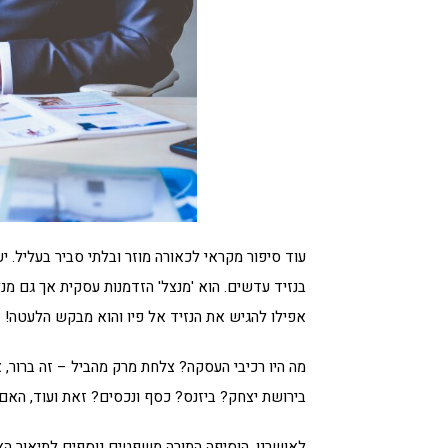
עוד סיפור מקראי לכאורה מוזר ובלתי סביר בעליל. י
בנזיד עדשים. הוא 'מנצל' הזדמנות עסקית אך גם מנצ
אפילו להגיש את הנזיד אל פיו והוא מבקש הלעטה!
מה היו רכיבי העסקה? צלחת מרק מהביל – זה ברור,
בירושת יצחק? ביזנס? כסף ונכסים? זאת ועוד, האם
לאושרנו, הוסיפה התורה משפטים נוספים לתיאור האי