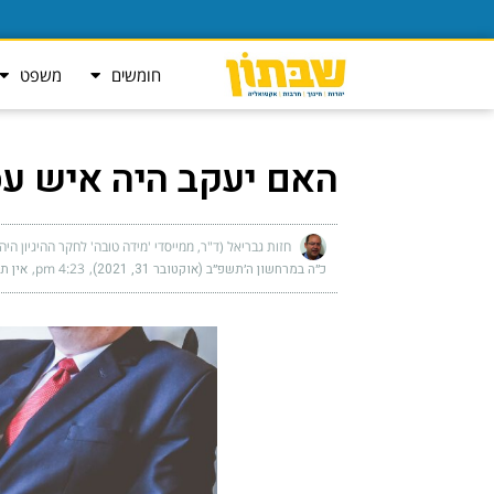
חומשים
משפט
האם יעקב היה איש ע
חזות גבריאל (ד"ר, ממייסדי 'מידה טובה' לחקר ההיגיון היה
כ״ה במרחשון ה׳תשפ״ב (אוקטובר 31, 2021)
4:23 pm
אין ת