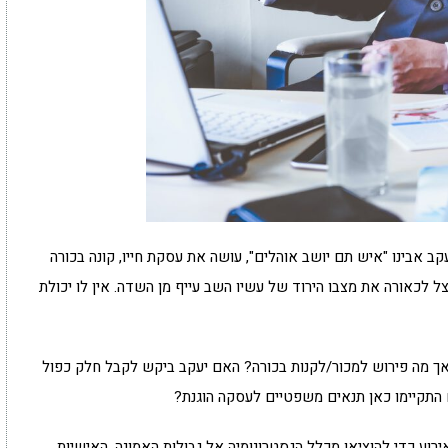
עקב אבינו "איש תם יושב אוהלים", עושה את עסקת חייו, קונה בכורה
ל לכאורה את מצבו הירוד של עשיו השב עייף מן השדה. אין לו יכולת
 אך מה פירוש למכור/לקנות בכורה? האם יעקב ביקש לקבל חלק כפול
 התקיימו כאן תנאים משפטיים לעסקה הוגנת?
רוע כדי להוציאו מכלל הגסטרונומיה אל גבולות האמונה, האישיות,