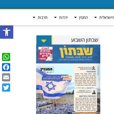
ישראלית
המגזין
יהדות
תרבות
פתח סרגל
שבתון השבוע
tsApp
ebook
Email
Twitter