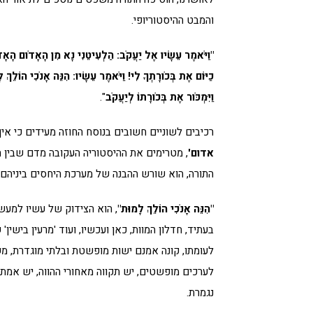
והמבט ההיסטוריופי.
"וַיֹּאמֶר עֵשָׂיו אֶל יַעֲקֹב: הַלְעִיטֵנִי נָא מִן הָאָדֹום הָאָדֹ
כַיּוֹם אֶת בְּכֹורָתְךָ לִי! וַיֹּאמֶר עֵשָׂיו: הִנֵּה אָנֹכִי הוֹלֵךְ לָ
וַיִּמְכֹּור אֶת בְּכֹורָתוֹ לְיַעֲקֹב
".
רכיבים לשוניים חשובים בנוסח החוזה מעידים כי אין
אדום'
, מטרימים את ההיסטוריה העקובה מדם שבין הנצ
התורה, הוא שורש ההבנה של מערכת היחסים ביניהם כ
"הִנֵּה אָנֹכִי הוֹלֵךְ לָמוּת"
, הוא הצידוק של עשיו למעשה
בעתיד, חדלון המוות, כאן ועכשיו, ועוד 'מרעין בישי
לעומתו, קונה אמנם ישות מופשטת ובלתי מוגדרת, מ
לערכים מופשטים, יש תקווה מאחורי ההווה, יש אמת
נגמרת.