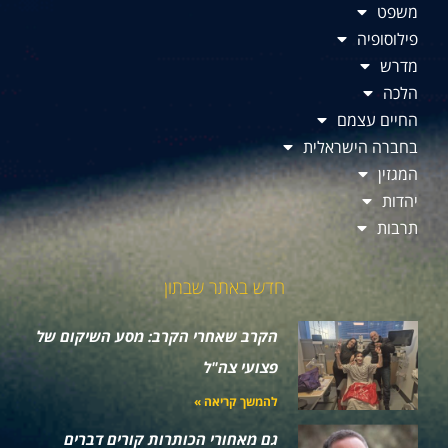
משפט
פילוסופיה
מדרש
הלכה
החיים עצמם
בחברה הישראלית
המגזין
יהדות
תרבות
חדש באתר שבתון
הקרב שאחרי הקרב: מסע השיקום של
פצועי צה"ל
להמשך קריאה »
גם מאחורי הכותרות קורים דברים