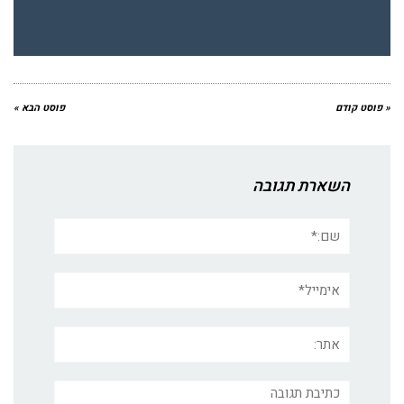
« פוסט קודם
פוסט הבא »
השארת תגובה
שם:*
אימייל*
אתר:
תגובה