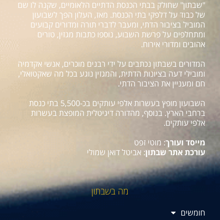
"שבתון" שחולק בבתי הכנסת הדתיים הלאומיים, שקנה לו שם
של כבוד על דלפקי בתי הכנסת. מאז, העלון הפך לשבועון
המוביל בציבור הדתי, ומעבר לדברי תורה ומדורים קבועים
ומתחלפים על פרשת השבוע, נוספו כתבות מגזין, טורים
אהובים ומדורי אירוח.
המדורים בשבתון נכתבים על ידי רבנים מוכרים, אנשי אקדמיה
ומובילי דעה בציונות הדתית, והמגזין נוגע בכל מה שאקטואלי,
חם ומעניין את הציבור הדתי.
השבועון מופץ בעשרות אלפי עותקים בכ-5,500 בתי כנסת
ברחבי הארץ. בנוסף, מהדורה דיגיטלית המופצת בעשרות
אלפי עותקים.
מייסד ועורך
: מוטי זפט
עורכת אתר שבתון
: אביטל דואן שמולי
מה בשבתון
חומשים