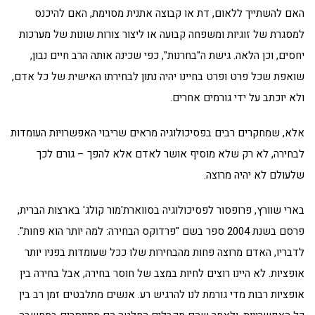
האם להשתייך ללאום, דת או קבוצה אתנית מסוימת, האם להיכנס
למסגרת של זוגיות ומשפחה קבועה או ליצור צורות שונות של מערכות
יחסים, וכן הלאה. גישת ה"בחרנות", כפי שכינה אותה הרב חיים נבון,
שואפת שכל פרט ופרט בחיינו יהיה נתון לבחירתו האישית של כל אדם,
ולא יוכתב על ידי גורמים אחרים.
אלא, שמחקרים רבים בפסיכולוגיה מראים שריבוי האפשרויות העומדות
לבחירה, לא רק שלא מוסיף אושר לאדם אלא להפך – גורם לכך
שלעולם לא יהיה מרוצה.
בארי שוורץ, פרופסור לפסיכולוגיה בסווארת'מור קולג' בארצות הברית,
פרסם בשנת 2004 ספר בשם "פרדוקס הבחירה: למה יותר הוא פחות".
לדבריו, האדם מרוצה פחות מהבחירות שלו ככל שעומדות בפניו יותר
אופציות. לא היינו רוצים לחיות במצב של חוסר בחירה, אבל בחירה בין
אופציות רבות מדי גורמת לנו להרגיש רע. אנשים מתלבטים זמן רב בין