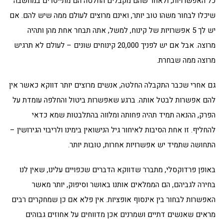
כל האפשרויות, ולאחר שהם מקבלים החלטה הם מתייסרים במחשבה
שיכלו לבחור משהו טוב יותר, ואינם מרוצים לעולם ממה שיש להם. אם
יש לך 5 אפשרויות של קינוח, למשל, אתה תבחר אחת מהן ותהיה
מרוצה. אבל אם יש לפניך 20,000 קינוחים שונים – לעולם לא תרגיש
מרוצה ממה שבחרת.
גם אחרי שכבר התקבלה החלטה, אנשים מרוצים יותר דווקא כאשר אין
להם אפשרות לבטל אותה. ברגע שאפשרות ביטול והחלפה עומדת על
הפרק, ההנאה תמיד תהיה פחותה ומלווה בהתלבטות שמא כדאי
להחליף. זו אחת הסיבות לאיחור גיל הנישואין בימינו ולריבוי הגירושין –
התחושה שתמיד יש אפשרויות אחרות, טובות יותר.
באופן פרדוקסלי, מתברר שדווקא הדברים שכפויים עלינו, שאין לנו
בחירה לגביהם, הם הממלאים אותנו באושר וסיפוק, יותר מאשר
האפשרות לבחור בין אינסוף אופציות. אין פלא אם כן שמחקרים רבים
מראים שאנשים דתיים ושמרנים אכן מדווחים על אחוזים גבוהים