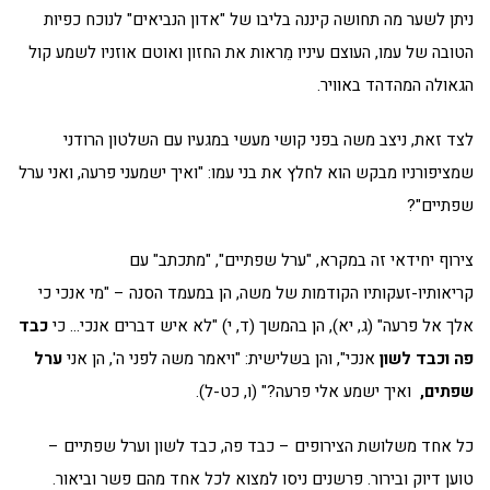
ניתן לשער מה תחושה קיננה בליבו של "אדון הנביאים" לנוכח כפיות
הטובה של עמו, העוצם עיניו מֵראות את החזון ואוטם אוזניו לשמע קול
הגאולה המהדהד באוויר.
לצד זאת, ניצב משה בפני קושי מעשי במגעיו עם השלטון הרודני
שמציפורניו מבקש הוא לחלץ את בני עמו: "ואיך ישמעני פרעה, ואני ערל
שפתיים"?
צירוף יחידאי זה במקרא, "ערל שפתיים", "מתכתב" עם
קריאותיו-זעקותיו הקודמות של משה, הן במעמד הסנה – "מי אנכי כי
אלך אל פרעה" (ג, יא), הן בהמשך (ד, י) "לא איש דברים אנכי… כי
כבד
פה וכבד לשון
אנכי", והן בשלישית: "ויאמר משה לפני ה', הן אני
ערל
שפתים,
ואיך ישמע אלי פרעה?" (ו, כט-ל).
כל אחד משלושת הצירופים – כבד פה, כבד לשון וערל שפתיים –
טוען דיוק ובירור. פרשנים ניסו למצוא לכל אחד מהם פשר וביאור.