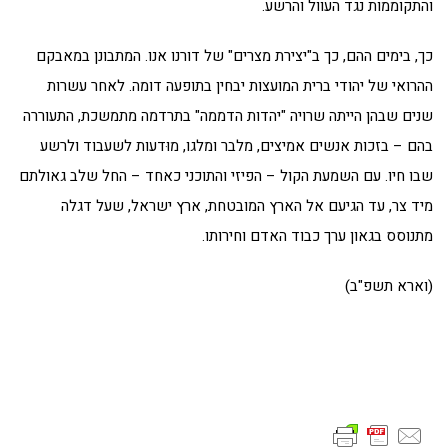
והתקוממות נגד העוול והרשע.
כך, בימים ההם, כך ב"יצירת מצרים" של דורנו אנו. המתבונן במאבקם
ההרואי של יהודי ברית המועצות יבחין בתופעה דומה. לאחר עשרות
שנים שבהן הייתה שרויה "יהדות הדממה" בתרדמה מתמשכת, התעוררה
בהם – בזכות אנשים אמיצים, מלבר ומלגו, מוּדעות לשעבוד ולרשע
שבו חיו. עם השמעת הקול – הפיזי והתוכני כאחד – החל שלב גאולתם
מיד צר, עד הגיעם אל הארץ המובטחת, ארץ ישראל, שעל דגלה
מתנוסס בגאון ערך כבוד האדם וחירותו.
(וארא תשפ"ב)