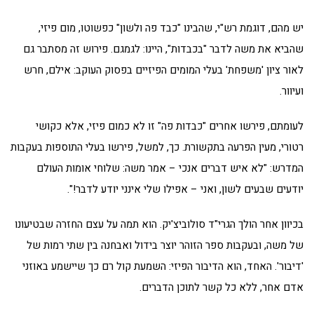
יש מהם, דוגמת רש"י, שהבינו "כבד פה ולשון" כפשוטו, מום פיזי,
שהביא את משה לדבר "בכבדות", היינו: לגמגם. פירוש זה מסתבר גם
לאור ציון 'משפחת' בעלי המומים הפיזיים בפסוק העוקב: אילם, חרש
ועיוור.
לעומתם, פירשו אחרים "כבדות פה" זו לא כמום פיזי, אלא כקושי
רטורי, מעין הפרעה בתקשורת. כך, למשל, פירשו בעלי התוספות בעקבות
המדרש: "לא איש דברים אנכי – אמר משה: שלוחי אומות העולם
יודעים שבעים לשון, ואני – אפילו שלי אינני יודע לדבר!".
בכיוון אחר הולך הגרי"ד סולוביצ'יק. הוא תמה על עצם החזרה שבטיעונו
של משה, ובעקבות ספר הזוהר יוצר בידול ואבחנה בין שתי רמות של
'דיבור'. האחד, הוא הדיבור הפיזי: השמעת קול רם כך שיישמע באוזני
אדם אחר, ללא כל קשר לתוכן הדברים.