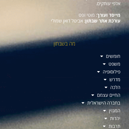
אלפי עותקים.
מייסד ועורך
: מוטי זפט
עורכת אתר שבתון
: אביטל דואן שמולי
מה בשבתון
חומשים
משפט
פילוסופיה
מדרש
הלכה
החיים עצמם
בחברה הישראלית
המגזין
יהדות
תרבות