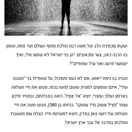
זעקתו מַכְמִירַת הלב של משה רבנו הולכת מסוף העולם ועד סופו, וטמון
בה הרבה כאב, צער ומכאובים: "הן בני ישראל לא שמעו אלי, ואיך
ישמעני פרעה ואני ערל שפתיים"?
חבויה בה נימת ייאוש, אם לא כעס ותסכול, על שאפילו בני "השבט
שלי", אינם שומעים למנהיג ששם נפשו בכפו, נוטש את חיי השלווה
בארמון המלך המצרי, יוצא "אל אֶחָיו", רואה בסבלותם, ובמחיר סיכון
עצמי "מציל עשוק מיד עושקו". בהיותו בן 80(!), נוטש משה את חיי
השלווה של רועה צאן במדין, ויוצא למשימת חייו: הצלת עמו משעבוד
והולכתו במדבר אל עבר ארץ ישראל.