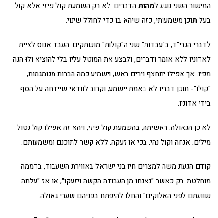
המישור השני נוגע ל
מהות
הדברים. לא רק השמעת קול פיזי אלא קול
בעל
תוכן
משמעותי, כזה שיהא בו כדי לחולל שינוי.
לדברי הגרי"ד, ב"עבדות" שני ה"קולות" מושתקים. העבד אנוס לציית
לאדוניו ללא אומר ודברים, ולבצע את המוטל עליו בלי להוציא ולוּ הגה
מפיו. אך אפילו יתחצף וירים ראש, וישמיע כמה הברות מגומגמות,
"קולו"- תוכן דבריו לא באמת יישמע, וקרוב לוודאי שיידחה על הסף
בידי אדוניו.
לא כן הגאולה. ראשיתה, בהשמעת קול פיזי, ויהא זה אפילו קול נטול
מילים, אנחה וקול נהי, בכי או זעקה, ללא קשר לתוכנם ומשמעותם.
קודם הגעת משה למצרים חיו בני ישראל באווירת השעבוד, בדממה
מוחלטת. רק כאשר "נאנחו מן העבודה הקשה ויזעקו", או אז "עלתה
שוועתם לפני האלוקים" והחלו להיפתח בפניהם שערי גאולה.