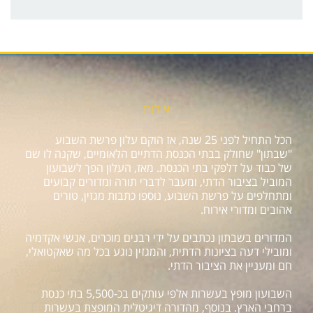
אודות
הכל התחיל לפני 25 שנה, אז הוקם עלון פרשת השבוע
"שבתון" שחולק בבתי הכנסת הדתיים הלאומיים, שקנה לו שם
של כבוד על דלפקי בתי הכנסת. מאז, העלון הפך לשבועון
המוביל בציבור הדתי, ומעבר לדברי תורה ומדורים קבועים
ומתחלפים על פרשת השבוע, נוספו כתבות מגזין, טורים
אהובים ומדורי אירוח.
המדורים בשבתון נכתבים על ידי רבנים מוכרים, אנשי אקדמיה
ומובילי דעה בציונות הדתית, והמגזין נוגע בכל מה שאקטואלי,
חם ומעניין את הציבור הדתי.
השבועון מופץ בעשרות אלפי עותקים בכ-5,500 בתי כנסת
ברחבי הארץ. בנוסף, מהדורה דיגיטלית המופצת בעשרות