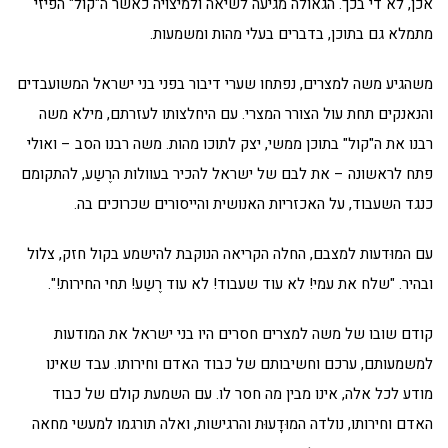
אכן, לא די בכך. הגאולה מגיעה לשיאה ולמיצויה כאשר ה"קול" הפיזי
מתמלא גם בתוכן, בדברים בעלי מהות ומשמעות.
משהגיע משה למצרים, נפתחו שערי דיבור בפני בני ישראל המשועבדים
והנאנקים תחת עול הצורר המצרי. עם היחלצותו לעזרתם, מילא משה
רבנו את ה"קול" בתוכן ממשי, יצק לתוכו מהות. משה רבנו הסב – ואולי
פתח לראשונה – את לבם של ישראל להכיר בעוולות הרֶשַע, להתקומם
כנגד השעבוד, על האכזריות האנושית והייסורים שכרוכים בה.
עם המוּדעות למצבם, החלה הקריאה הנוקבת להישמע בקול חזק, צלול
ובהיר. "שלח את עמי! לא עוד שעבוד! לא עוד רֶשַע! תחי החירות!".
קודם שובו של משה למצרים חסרים היו בני ישראל את המודעות
למשמעותם, ערכם וחשיבותם של כבוד האדם וחירותו. עבד שאינו
מודע לכל אלה, אינו מבין מה חסר לו. עם השמעת קולם של כבוד
האדם וחירותו, נולדה המוּדָעוּת והרגישות, ואלה תורגמו למעשי מחאה