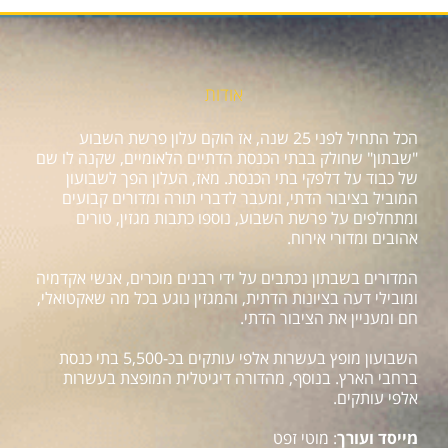
אודות
הכל התחיל לפני 25 שנה, אז הוקם עלון פרשת השבוע
"שבתון" שחולק בבתי הכנסת הדתיים הלאומיים, שקנה לו שם
של כבוד על דלפקי בתי הכנסת. מאז, העלון הפך לשבועון
המוביל בציבור הדתי, ומעבר לדברי תורה ומדורים קבועים
ומתחלפים על פרשת השבוע, נוספו כתבות מגזין, טורים
אהובים ומדורי אירוח.
המדורים בשבתון נכתבים על ידי רבנים מוכרים, אנשי אקדמיה
ומובילי דעה בציונות הדתית, והמגזין נוגע בכל מה שאקטואלי,
חם ומעניין את הציבור הדתי.
השבועון מופץ בעשרות אלפי עותקים בכ-5,500 בתי כנסת
ברחבי הארץ. בנוסף, מהדורה דיגיטלית המופצת בעשרות
אלפי עותקים.
מייסד ועורך
: מוטי זפט