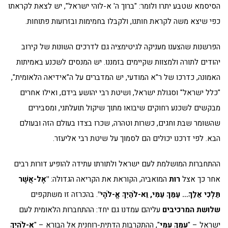
הסיסמא שטבע יתרו ולומר: "ברוך ה' א-לוהי ישראל", יש לצאת לקראתו
כפי שיצא משה לקראת חותנו, ולקבלו בחמימות ובזרועות פתוחות.
הפרשנות שהצענו מעניקה לגיטימציה גם לדרכים השונות של קירוב
יהודים לתורה ולמצוות שקיימים בזמננו. יש המנסים לשכנע באמיתות
האמונה, כדרכו של ר"א המודעי, יש המדברים על ה"אידיאה הלאומית",
"כלל ישראל" וסגולת ישראל, ושיטת רבי יהושע בידם, ואילו אחרים
מבקשים לשכנע רחוקים שיבואו מתוך שיקול תועלתני, ומסבירים
שהשומר שבת וחגים, כשרות וטהרה, שכרו בצדו בעולם הזה ובעולם
הבא. לפי דרכנו יכולים הם לסמוך על שיטת רבי אליעזר.
ההתחברות המושלמת לעם ישראל ולתורתו עתידה להופיע דורות רבים
אחר כך אצל
רות
המואביה, הקוראת את הקריאה הגדולה:
"אֶל-אֲשֶׁר
תֵּלְכִי אֵלֵךְ… עַמֵּךְ עַמִּי, וֵא-לֹהַיִךְ אֱ-לֹהָי"
. בהכרזה זו משתקפים
שלושת המרכיבים
עליהם עמדנו גם יחד: ההתחברות הלאומית לעם
ישראל – "
עַמֵּךְ עַמִּי
", ההתקרבות הדתית-רוחנית אל הבורא – "
א-לֹהַיִךְ