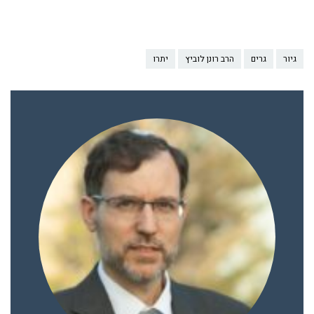
גיור
גרים
הרב רונן לוביץ
יתרו