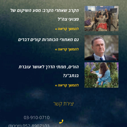
הקרב שאחרי הקרב: מסע השיקום של
פצועי צה"ל
להמשך קריאה »
גם מאחורי הכותרות קורים דברים
להמשך קריאה »
הורים, ממתי הדרך לאושר עוברת
בנתב"ג?
להמשך קריאה »
יצירת קשר
03-910-0710
052-8907103 (מכירות)