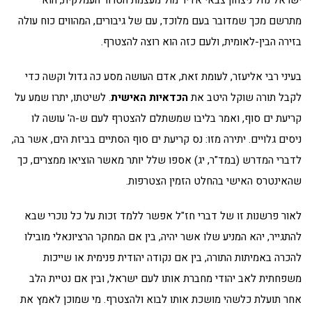
מתרשם מכך שמדובר בעם מלוכד, עם של גיבורים, המהווים כוח עולה
בזירה הבין-לאומית, ולעם כזה הוא רוצה להצטרף.
בעיני רבי אליעזר, לעומת זאת, אדם העושה מסע כה גדול וקשה כדי
לקבל תורה שוקל היטב את
הכדאיות האישית
. לשיטתו, יתרו שמע על
קריעת ים סוף, ואמר בליבו שמשתלם להצטרף לעם ש-ה' עושה לו
ניסים גלויים. יתירה מזו: נס קריעת ים סוף הסתיים בביזת הים, אשר בה,
לדברי המדרש (במד"ר, יג) אספו שלל יותר מאשר הוציאו ממצרים, כך
שהאינטרס האישי בהחלט הזמין הצטרפות.
לאור פרשנות זו של דברי חז"ל אפשר ללמד זכות על כל נוכרי שבא
להתגייר, יהא המניע שלו אשר יהיה, בין אם המחקר הרציונאלי מובילו
להכרה באמיתות התורה, בין אם נקודה יהודית פנימית או שייכות
משפחתית לאב יהודי מחברת אותו לעם ישראל, ובין אם נטיית הלב
אחר תועלת כלשהי מושכת אותו לבוא ולהצטרף. מי שמוכן לאמץ את