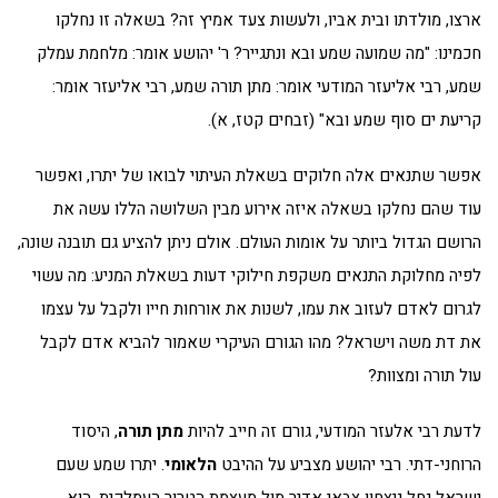
ארצו, מולדתו ובית אביו, ולעשות צעד אמיץ זה? בשאלה זו נחלקו
חכמינו: "מה שמועה שמע ובא ונתגייר? ר' יהושע אומר: מלחמת עמלק
שמע, רבי אליעזר המודעי אומר: מתן תורה שמע, רבי אליעזר אומר:
קריעת ים סוף שמע ובא" (זבחים קטז, א).
אפשר שתנאים אלה חלוקים בשאלת העיתוי לבואו של יתרו, ואפשר
עוד שהם נחלקו בשאלה איזה אירוע מבין השלושה הללו עשה את
הרושם הגדול ביותר על אומות העולם. אולם ניתן להציע גם תובנה שונה,
לפיה מחלוקת התנאים משקפת חילוקי דעות בשאלת המניע: מה עשוי
לגרום לאדם לעזוב את עמו, לשנות את אורחות חייו ולקבל על עצמו
את דת משה וישראל? מהו הגורם העיקרי שאמור להביא אדם לקבל
עול תורה ומצוות?
לדעת רבי אלעזר המודעי, גורם זה חייב להיות
מתן תורה
, היסוד
הרוחני-דתי. רבי יהושע מצביע על ההיבט
הלאומי
. יתרו שמע שעם
ישראל נחל ניצחון צבאי אדיר מול מעצמת הטרור העמלקית, הוא