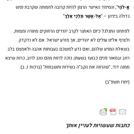
אֱ-לֹהָי
", והמימד האישי: הרצון להיות קרובה לחמותה שקרבת נפש
גדולה ביניהן – "
אֶל-אֲשֶׁר תֵּלְכִי אֵלֵךְ
".
לפתחנו התגלגל כיום האתגר לקרב יהודים הרחוקים מתורה ומצוות,
ולצרף אלינו עולים לא יהודים, אך מזרע ישראל. אם לא נדקדק
בשאלת המניע שלהם, ואם נדע למשכם בעבותות אהבה ולאמצם בלב
רחב ובמאור פנים כבועז בשעתו, נזכה לרוות מהם טוב לרוב, כרות שיצא
ממנה דוד, "שהרווה את הקב"ה בשירות ותשבחות" (ברכות ז, ב).
(יתרו תשפ"ב)
כתבות שעשויות לעניין אותך