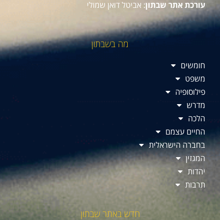
עורכת אתר שבתון
: אביטל דואן שמולי
מה בשבתון
חומשים
משפט
פילוסופיה
מדרש
הלכה
החיים עצמם
בחברה הישראלית
המגזין
יהדות
תרבות
חדש באתר שבתון