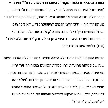
בתורה ובנביאים בכמה מקומות השכרות מכשול גדול
"? ותירצו –
"מפני שכל הניסים שנעשה לישראל בימי אחשוורוש היו ע"י משתה –
כי בתחילה נטרדה ושתי ע"י משתה ובאה אסתר, וכן ענין המן ומפלתו ע"י
משתה היין היה –
ולכן
חייבו חכמים להשתכר כדי שיהא נזכר הנס
הגדול בשתיית היין" (אליה רבה שם ס"ק א'. ביאור הלכה שם). הרי
שהשכרות בפורים, היא דבר
היוצא מן הכלל
. ורק "למצווה, ולא לעכב"
(שם). כלומר אינה חובה גמורה.
תופעת השכרות בעם היהודי לא הייתה נפוצה. במשך כאלף וארבע מאות
שנה של פסיקה מתועדת, למן ספרות הגאונים במאה הח' ועד ימינו,
מוצאים פסקים מעטים הנוגעים לעבירות שנעשו מתוך שכרות. נטיית
הפוסקים הייתה להחמיר עם עוברי עבירה מתוך שכרות,
"שלא יהא
חוטא נשכר".
שכן, לא דיו לאדם שעבר על האיסור המוסרי החמור
להשתכר, אלא שהוא מבקש להיפטר מעונשו ומאחריות על מעשיו
(יש"ש, ב"ק, פ"ג, סי' ג').