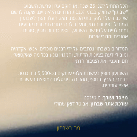
הכל התחיל לפני 25 שנה, אז הוקם עלון פרשת השבוע
"שבתון" שחולק בבתי הכנסת הדתיים הלאומיים, שקנה לו שם
של כבוד על דלפקי בתי הכנסת. מאז, העלון הפך לשבועון
המוביל בציבור הדתי, ומעבר לדברי תורה ומדורים קבועים
ומתחלפים על פרשת השבוע, נוספו כתבות מגזין, טורים
אהובים ומדורי אירוח.
המדורים בשבתון נכתבים על ידי רבנים מוכרים, אנשי אקדמיה
ומובילי דעה בציונות הדתית, והמגזין נוגע בכל מה שאקטואלי,
חם ומעניין את הציבור הדתי.
השבועון מופץ בעשרות אלפי עותקים בכ-5,500 בתי כנסת
ברחבי הארץ. בנוסף, מהדורה דיגיטלית המופצת בעשרות
אלפי עותקים.
מייסד ועורך
: מוטי זפט
עורכת אתר שבתון
: אביטל דואן שמולי
מה בשבתון