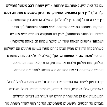
עם כל זאת, ליין, כאמור, גם יתרונות –
"יין ישמח לבב אנוש
" (תהילים
ק"ד ט"ו).
"יין ניתן בשבעים אותיות, וסוד ניתן בשבעים אותיות, נכנס
יין – יצא סוד"
(סנהדרין ל"ח ע"א). המגילה הבחינה בין משתאות, זה
שמקורו בשמחה המביאה למשתה,
"ימי שמחה ומשתה"
(כך תואר
פורים של השנה הראשונה)
,
לבין כזו שמקורה בשתייה,
"ימי משתה
ושמחה"
(השנים הבאות שאז יש לייצר שמחה גם באופן מלאכותי).
כשהתפקחו היהודים מהיין הבינו כי הם נותרו בשושן ונתינים הם לשלטון
הפרסי
"אכתי עבדי אחשוורוש אנן"
(מגילה י"ד ע"א), כלומר, נשארנו
בגלות, תחת שלטון מלכות אחשוורוש, או אז, לא השמחה הביאה
שהביאה למשתה, כי אם המשתה הוא שניסה לעורר את השמחה.
כך גם ניתן ליישב את הסיפור אודות רבה ור' זירא שהובא לעיל, "רבה"
בארמית, ואילו בעברית, גדול. ר' זירא, בארמית, זעירא, ואילו בעברית
המשמעות. אם כן את שמחת החיים יש לעורר כשדברים הגדולים
גוברים על הקטנים, הפעוטים (נשחטים), ועל כך ראוי לערוך משתה, אך