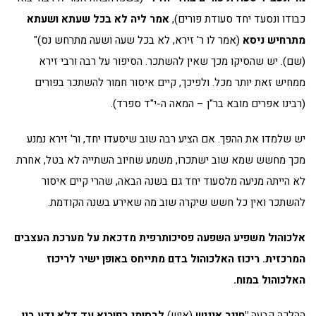
כבודו ונסעד יחד סעודת פורים),
אמר ליה לא בכל שעתא ושעתא
מתרחיש ניסא
(אמר לו ר' זירא, לא בכל שעה ושעה מתרחש נס)"
(שם). יש שהסיקו מכך שאין להשתכר. הסיפור על רבה ורבי זירא
ממחיש זאת יותר מכל. ולפיכך, קיים איסור חמור להשתכר בפורים
(רבינו אפרים מובא בר"ן – המאה ה-י"ד ספרד).
יש שלמדו את ההפך. אם הציע רבה שוב שיסעדו יחד, ור' זירא נמנע
מכך מחשש שמא שוב ישתכרו, משמע שחיוב השתייה לא בטל, אחרת
לא הייתה מניעה מלסעוד יחד גם בשנה הבאה, שהרי קיים איסור
להשתכר ואין כל חשש שיקרה שוב מה שאירע בשנה הקודמת.
אלכוהול משפיע השפעה פסיכותרפית מדכאת על מערכת העצבים
המרכזית.
ריכוז האלכוהול בדם מתייחס באופן ישיר לריכוז
האלכוהול במוח.
ההלכה קבעה
"חייב איניש
(איש)
לבסומי בפוריא עד דלא ידע בין