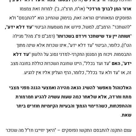
ארור המן לברוך מרדכי"
(או"ח, תרצ"ה, ב'). למרות זאת צמצמו
הפוסקים המאוחרים הוראה זאת, בנימוק שהחיוב הוא "להתבסם" ולא
"להשתכר". הרמב"ם, למשל, פירש את משמעות הביטוי
"עד דלא ידע",
"ושותה יין עד שישתכר וירדם בשכרותו"
(רמב"ם פ"ג מהל' מגילה
הט"ו), כלומר, הביטוי "עד דלא ידע", אינו שכרות אלא שינה מתוך
התבסמות. ויכוח מן הסגנון החקרני-למדני נסוב על הלשון
"עד דלא
ידע", האם
"עד ועד בכלל", היינו שחובת השכרות כוללת בחובה מצב
זה, או "עד ולא עד בכלל", כלומר, הרף העליון אליו אין להגיע.
האלכוהול מאפשר להשיג הנאה מהירה ואמצעי הגנה מפני מצבי
מתח וחרדה, אלא שלאחר כמה שעות עשויה להגיע חמרמורת
וההתפכחות, כשהדימוי הנמוך והבעיות הקיומיות חוזרים ביתר
שאת
.
עצם התקנה להתבסם התקשו הפוסקים – "היאך יחייבו חז"ל מה שנזכר