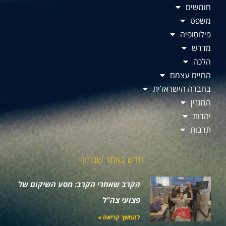
חומשים
משפט
פילוסופיה
מדרש
הלכה
החיים עצמם
בחברה הישראלית
המגזין
יהדות
תרבות
חדש באתר שבתון
הקרב שאחרי הקרב: מסע השיקום של
פצועי צה"ל
להמשך קריאה »