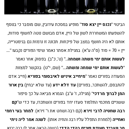
הביטוי
"נכנס יין יצא סוד"
מופיע במסכת עירובין, שם מוסבר כי בנוסף
להשפעתו המשחררת לשון של היין, אדם מבושם נוטה לחשוף סודות,
אותם לא היה חושף במצב של פיכחות. תכונה זו נרמזת גם בגימטרייה,
יין = 70 = סוד (ס"ה ע"א). במגילת אסתר נאמר שימי הפורים נקבעו
"…
לעשות אותם ימי משתה ושמחה.."
(ט', כ"ב). בפסוק אחר נאמר
"לעשות אותם ימי שמחה ומשתה…"
(שם, י"ט). בהקשר למצוות
הסעודה בפורים נאמר
"מיחייב איניש לאיבסומי בפוריא
(חייב אדם
להתבסם, להשתכר, בפורים)
עד דלא ידע
(עד שלא יבחין)
בין ארור
המן לברוך מרדכי"
(מגילה, ז' ע"ב). הגמרא מביאה על כך סיפור
ששניים מחכמי התלמוד סעדו יחד בפורים והשתכרו, עד כדי ש
"קם
רבה שחטיה לרבי זירא
(קם רבה ושחט את ר' זירא).
למחר בעי רחמי
ואחייה
(למחרת התפלל עליו רבה והחיה אותו).
לשנה אמר ליה ניתי
מר ונעביד סעודת פורים בהדי הדדי
(בשנה הבאה אמר לו רבה יבוא