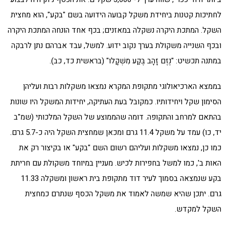
לחתיכות קטנות ביחידת משקל קבועה הידועה בשם "בקע", הוא מחצית
השקל. המתכת היקרה נשקלה במאזנים; בכף אחד הונחה המתכת היקרה
ובכף השנייה משקולת בערך נקוב ידוע. למשל, עבד אברהם נתן לרבקה
במתנה תכשיט: "נֶזֶם זָהָב בֶּקַע מִשְׁקָלו" (בראשית כד, כב).
בממצא הארכיאולוגי מתקופת המקרא נמצאו משקלות רבות ועליהן
הסימון שקל ויחידותיו. כמקובל בעת העתיקה, יחידות המשקל היו שונות
בהתאם למרחב והתקופה. דומה שהממוצע של השקל המלכותי (שמ"ב
יד, כו) עמד על משקל 11.4 גרם ומכאן שמחצית השקל היה כ-5.7 גרם.
כמו כן, נמצאו משקלות ועליהם רשום השם "בקע" או בקיצור רק את
האות ב', כמו למשל בחפירות לכיש. מעניין במיוחד משקולת עם חריתת
בקע שנמצאה בסמוך לעיר דוד מתקופת בית ראשון ומשקלה 11.33
גרם. יתכן שהיא שמשה לאמוד את משקל הכסף שנתרם כמחצית
השקל למקדש.