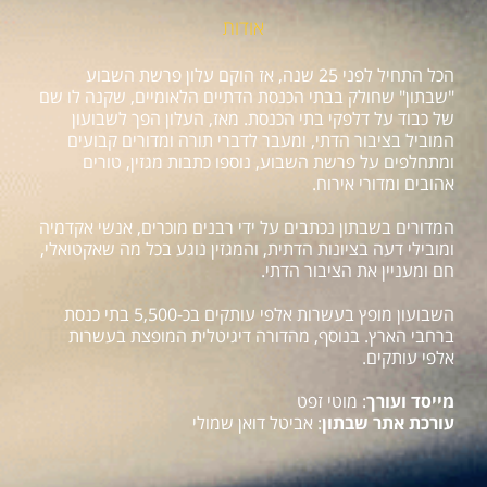
אודות
הכל התחיל לפני 25 שנה, אז הוקם עלון פרשת השבוע
"שבתון" שחולק בבתי הכנסת הדתיים הלאומיים, שקנה לו שם
של כבוד על דלפקי בתי הכנסת. מאז, העלון הפך לשבועון
המוביל בציבור הדתי, ומעבר לדברי תורה ומדורים קבועים
ומתחלפים על פרשת השבוע, נוספו כתבות מגזין, טורים
אהובים ומדורי אירוח.
המדורים בשבתון נכתבים על ידי רבנים מוכרים, אנשי אקדמיה
ומובילי דעה בציונות הדתית, והמגזין נוגע בכל מה שאקטואלי,
חם ומעניין את הציבור הדתי.
השבועון מופץ בעשרות אלפי עותקים בכ-5,500 בתי כנסת
ברחבי הארץ. בנוסף, מהדורה דיגיטלית המופצת בעשרות
אלפי עותקים.
מייסד ועורך
: מוטי זפט
עורכת אתר שבתון
: אביטל דואן שמולי