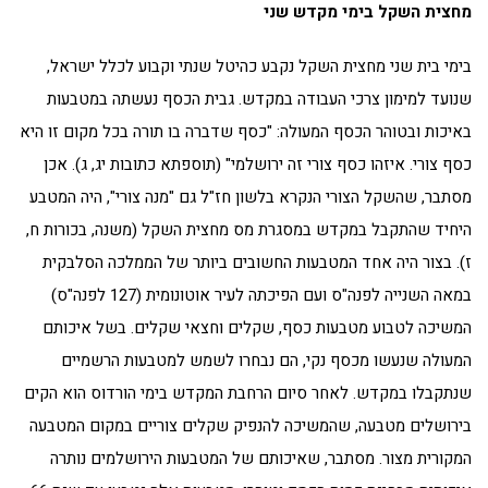
מחצית השקל בימי מקדש שני
בימי בית שני מחצית השקל נקבע כהיטל שנתי וקבוע לכלל ישראל,
שנועד למימון צרכי העבודה במקדש. גבית הכסף נעשתה במטבעות
באיכות ובטוהר הכסף המעולה: "כסף שדברה בו תורה בכל מקום זו היא
כסף צורי. איזהו כסף צורי זה ירושלמי" (תוספתא כתובות יג, ג). אכן
מסתבר, שהשקל הצורי הנקרא בלשון חז"ל גם "מנה צורי", היה המטבע
היחיד שהתקבל במקדש במסגרת מס מחצית השקל (משנה, בכורות ח,
ז). בצור היה אחד המטבעות החשובים ביותר של הממלכה הסלבקית
במאה השנייה לפנה"ס ועם הפיכתה לעיר אוטונומית (127 לפנה"ס)
המשיכה לטבוע מטבעות כסף, שקלים וחצאי שקלים. בשל איכותם
המעולה שנעשו מכסף נקי, הם נבחרו לשמש למטבעות הרשמיים
שנתקבלו במקדש. לאחר סיום הרחבת המקדש בימי הורדוס הוא הקים
בירושלים מטבעה, שהמשיכה להנפיק שקלים צוריים במקום המטבעה
המקורית מצור. מסתבר, שאיכותם של המטבעות הירושלמים נותרה