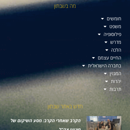
מה בשבתון
חומשים
משפט
פילוסופיה
מדרש
הלכה
החיים עצמם
בחברה הישראלית
המגזין
יהדות
תרבות
חדש באתר שבתון
הקרב שאחרי הקרב: מסע השיקום של
פצועי צה"ל