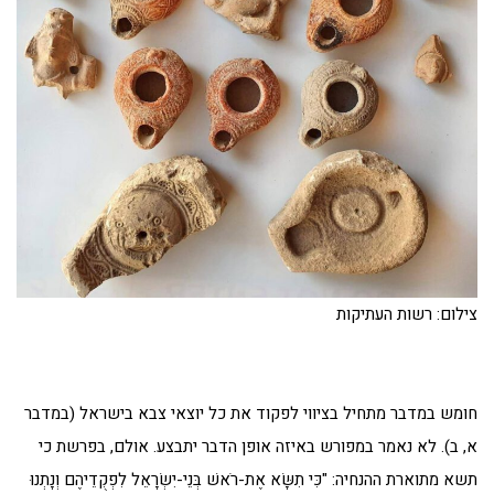
צילום: רשות העתיקות
חומש במדבר מתחיל בציווי לפקוד את כל יוצאי צבא בישראל (במדבר
א, ב). לא נאמר במפורש באיזה אופן הדבר יתבצע. אולם, בפרשת כי
תשא מתוארת ההנחיה: "כִּי תִשָּׂא אֶת-רֹאשׁ בְּנֵי-יִשְׂרָאֵל לִפְקֻדֵיהֶם וְנָתְנוּ