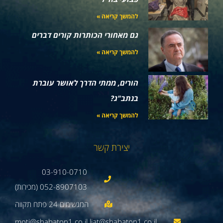
להמשך קריאה »
גם מאחורי הכותרות קורים דברים
להמשך קריאה »
הורים, ממתי הדרך לאושר עוברת
בנתב"ג?
להמשך קריאה »
יצירת קשר
03-910-0710
052-8907103 (מכירות)
moti@shabaton1.co.il liat@shabaton1.co.il