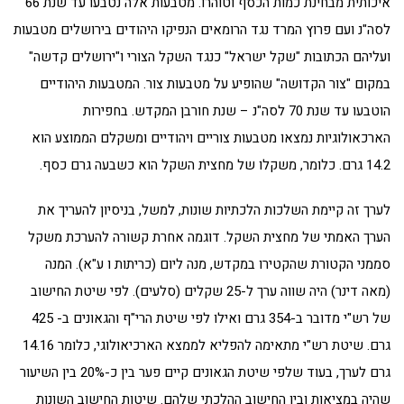
איכותית מבחינת כמות הכסף וטוהרו. מטבעות אלה נטבעו עד שנת 66
לסה"נ ועם פרוץ המרד נגד הרומאים הנפיקו היהודים בירושלים מטבעות
ועליהם הכתובות "שקל ישראל" כנגד השקל הצורי ו"ירושלים קדשה"
במקום "צור הקדושה" שהופיע על מטבעות צור. המטבעות היהודיים
הוטבעו עד שנת 70 לסה"נ – שנת חורבן המקדש. בחפירות
הארכאולוגיות נמצאו מטבעות צוריים ויהודיים ומשקלם הממוצע הוא
14.2 גרם. כלומר, משקלו של מחצית השקל הוא כשבעה גרם כסף.
לערך זה קיימת השלכות הלכתיות שונות, למשל, בניסיון להעריך את
הערך האמתי של מחצית השקל. דוגמה אחרת קשורה להערכת משקל
סממני הקטורת שהקטירו במקדש, מנה ליום (כריתות ו ע"א). המנה
(מאה דינר) היה שווה ערך ל-25 שקלים (סלעים). לפי שיטת החישוב
של רש"י מדובר ב-354 גרם ואילו לפי שיטת הרי"ף והגאונים ב- 425
גרם. שיטת רש"י מתאימה להפליא לממצא הארכיאולוגי, כלומר 14.16
גרם לערך, בעוד שלפי שיטת הגאונים קיים פער בין כ-20% בין השיעור
שהיה במציאות ובין החישוב ההלכתי שלהם. שיטות החישוב השונות