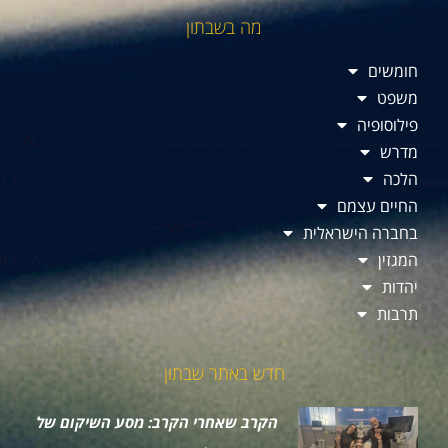
מה בשבתון
חומשים
משפט
פילוסופיה
מדרש
הלכה
החיים עצמם
בחברה הישראלית
המגזין
יהדות
תרבות
חדש באתר שבתון
הקרב שאחרי הקרב: מסע השיקום של