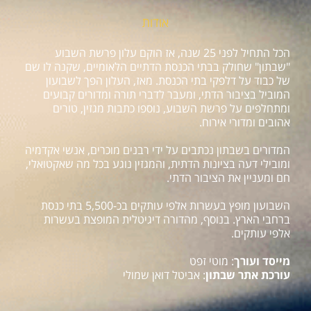
אודות
הכל התחיל לפני 25 שנה, אז הוקם עלון פרשת השבוע
"שבתון" שחולק בבתי הכנסת הדתיים הלאומיים, שקנה לו שם
של כבוד על דלפקי בתי הכנסת. מאז, העלון הפך לשבועון
המוביל בציבור הדתי, ומעבר לדברי תורה ומדורים קבועים
ומתחלפים על פרשת השבוע, נוספו כתבות מגזין, טורים
אהובים ומדורי אירוח.
המדורים בשבתון נכתבים על ידי רבנים מוכרים, אנשי אקדמיה
ומובילי דעה בציונות הדתית, והמגזין נוגע בכל מה שאקטואלי,
חם ומעניין את הציבור הדתי.
השבועון מופץ בעשרות אלפי עותקים בכ-5,500 בתי כנסת
ברחבי הארץ. בנוסף, מהדורה דיגיטלית המופצת בעשרות
אלפי עותקים.
מייסד ועורך
: מוטי זפט
עורכת אתר שבתון
: אביטל דואן שמולי