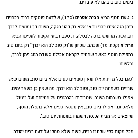
בימים טובים בהם לא עובדים.
ג. טעם נוסף הביא
הבית
אפרים
(סי' ו'), שלדעת פוסקים רבים הכהנים
בזמן הזה אינם כהני וודאי אלא רק כהני חזקה, משום כך נמנעים לברך
רוב השנה מחשש ברכה לבטלה. ד. טעם רביעי הקשור לענייננו הביא
הרמ"א
(קכח, מד) שכתב, שכיוון ש"רק טוב לב הוא יברך" רק ביום טוב
בתפילת מוסף כאשר שמחים לקראת אכילת סעודת החג ניתן לברך,
ובלשונו:
"נהגו בכל מדינות אלו שאין נושאים כפים אלא ביום טוב, משום שאז
שרויים בשמחת יום טוב, וטוב לב הוא יברך; מה שאין כן בשאר ימים,
אפילו בשבתות השנה, שטרודים בהרהורים על מחייתם ועל ביטול
מלאכתם. ואפילו ביום טוב, אין נושאין כפים אלא בתפלת מוסף,
שיוצאים אז מבית הכנסת וישמחו בשמחת יום טוב".
מכל מקום כפי שכתבו רבים, כשם שלא סמכו על דעת רבינו יהודה