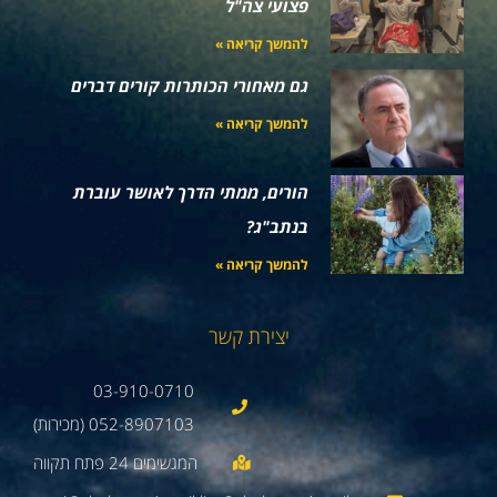
פצועי צה"ל
להמשך קריאה »
גם מאחורי הכותרות קורים דברים
להמשך קריאה »
הורים, ממתי הדרך לאושר עוברת
בנתב"ג?
להמשך קריאה »
יצירת קשר
03-910-0710
052-8907103 (מכירות)