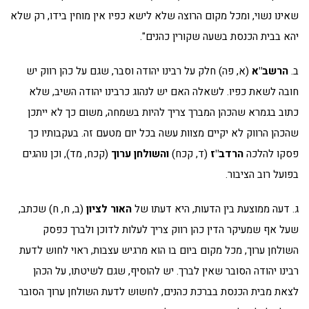
שאינו נשוי, ומכל מקום הרוצה שלא לישא כפיו אין מוחין בידו, רק שלא
יהא בבית הכנסת בשעה שקורין כהנים".
ב.
הרשב"א
(א, פה) חלק על רבינו יהודה וסבר, שגם על כהן רווק יש
חובה לשאת כפיו. לשאלה האם יש לנהוג כרבינו יהודה השיב, שלא
כתוב בגמרא שהכהן המברך צריך להיות בשמחה, משום כך לא ייתכן
שהכהן הרווק לא יקיים מצוות עשה בכל יום מטעם זה. בעקבותיו כך
פסקו להלכה
הרדב"ז
(ד, קכח)
והשולחן ערוך
(קכח, מד), וכן נוהגים
בפועל רוב הציבור.
ג. דעה ממוצעת בין הדעות, היא דעתו של
האור
לציון
(ב, ח, ח) שכתב,
שעל אף שמעיקר הדין כהן רווק צריך לעלות לדוכן ולברך כפסק
השולחן ערוך, מכל מקום ביום בו הוא מרגיש עצבות, ראוי לחוש לדעת
רבינו יהודה הסובר שאין לברך. יש להוסיף, שגם לשיטתו, על הכהן
לצאת מבית הכנסת בברכת כהנים, לחשוש לדעת השולחן ערוך הסובר