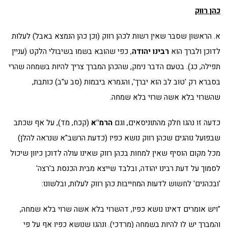
כהן רווק
א. הראשון שסבר שאין רשות לכהן רווק (וכן כהן הנמצא באבל) לעלות
לדוכן ולברך הוא
רבינו
יהודה
, כפי שהובא בשמו בשיבולי הלקט (עניין
תפילה, כג). בטעם הדבר נימק, שהכהן המברך צריך להיות בשמחה שהרי
בסברא רק 'טוב לב הוא יברך', והגמרא ביבמות (סב ע"ב) כותבת,
שהשרוי בלא אשה שרוי בלא שמחה.
כדעה זו נהגו חלק מהתוניסאים, וגם
הרמ"א
(קכח, מד), על אף שכתב
שבפועל נוהגים שכהן רווק נושא כפיו (כדעת הרשב"א שנראה להלן)
מכל מקום הוסיף שאין למחות בכהן רווק שאינו עולה לדוכן כיוון שיכול
לסמוך על דעת רבינו יהודה, ובלבד שייצא מבית הכנסת ב'רצה'
'ובכהנים' לחשוש לדעות המחייבות כהן רווק לעלות, ובלשונו:
"ויש אומרים דאינו נושא כפיו, דהשרוי בלא אשה שרוי בלא שמחה,
והמברך יש לו להיות בשמחה (מרדכי). ונהגו שנושא כפיו אף על פי