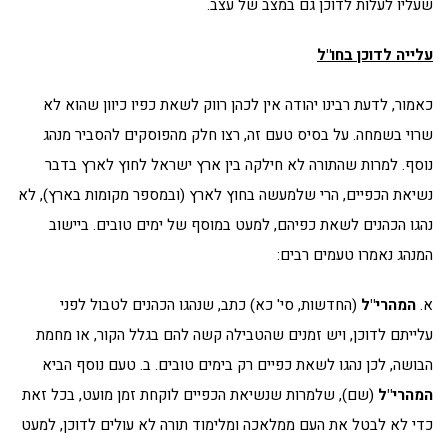
שעליו לעלות לדוכן גם במצב של עצב.
עלייה לדוכן בחו"ל
כאמור, לדעת רבינו יהודה אין לכהן רווק לשאת כפיו כיוון שהוא לא
שרוי בשמחה. על בסיס טעם זה, רצו חלק מהפוסקים להסביר מנהג
נוסף. למרות שהתורה לא חילקה בין ארץ ישראל לחוץ לארץ בדבר
נשיאת הכפיים, הרי שלמעשה בחוץ לארץ (ובמספר מקומות בארץ), לא
נהגו הכהנים לשאת כפיהם, למעט במוסף של ימים טובים. ביישוב
המנהג נאמרו טעמים רבים:
א.
המהרי"ל
(החדשות, סי' כא) כתב, שנהגו הכהנים לטבול לפני
עלייתם לדוכן, ויש זמנים שהטבילה קשה להם בגלל הקור, או מחמת
הבושה, לכן נהגו לשאת כפיים רק בימים טובים. ב. טעם נוסף הביא
המהרי"ל
(שם), שלמרות שנשיאת הכפיים לוקחת זמן מועט, בכל זאת
כדי לא לבטל את העם ממלאכה ומלימוד תורה לא עולים לדוכן, למעט