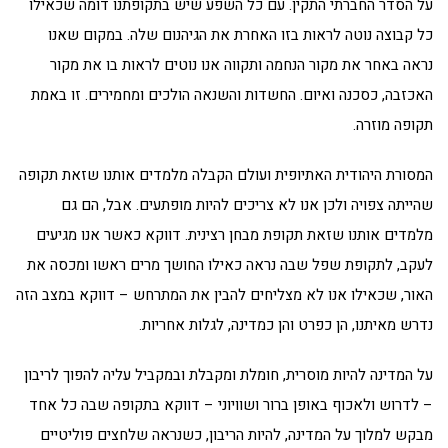
על הסדר החברתי התקין. עם כל השפע שיש בתקופתנו דומה שכאילו
כל קבוצה נוטה לראות בזו האחרת את הגיהנום שלה. במקום שאנו
נראה באחר את מקור הנחמה ותקווה אנו נוטים לראות בו את מקור
האכזבה, כסכנה ואיום. החשדות והשנאה הולכים ומחמירים. זו באמת
תקופה מוזרה.
המסורת היהודית האתיופית ועולם הקבלה מלמדים אותנו שזאת תקופה
שהייתה צפויה ולכן אנו לא צריכים להיות מופתעים. אבל, הם גם
מלמדים אותנו שזאת תקופת מבחן רצינית. דווקא כאשר אנו מגיעים
לעקב, לתקופת שפל שבה נראה כאילו החושך מרים ראשו ומכסה את
האור, שכאילו אנו לא מצליחים להבין את המתרחש – דווקא במצב הזה
נדרש מאיתנו, הן כפרט והן כמדינה, לגלות אחריות.
על המדינה להיות מוסרית, חומלת ומקבלת ובמקביל עליה להפוך לריבון
– לדרוש ולאכוף באופן ברור ושוויוני – דווקא בתקופה שבה כל אחד
מבקש למלוך על המדינה, להיות הריבון, כשנראה שלחצים פוליטיים