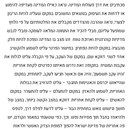
מכתיבים את דרך פעולות המדינה. נראה כאילו המדינה מעדיפה להימנע
או לדחות את העיסוק בנושאים החשובים במקום שעליה להיות הריבון.
לצערי, נראה שהרבה מהצדדים מקבלים את החלטותיהם על פי הלחץ
שמופעל עליהם, מבלי להכיר את התמונה המלאה לעומקה ומבלי לגבש
מדיניות קוהרנטית וארוכת טווח. זהו מצב בו המדינה הופכת להיות חלק
מהבעיה במקום להיות הפתרון. במישור הפרטי עלינו לשמוע ולהקשיב
אחד לשני. דווקא שם, במקום של העקב, על פי הקבלה עלינו לגלות את
עקבות המשיח. בתקופה זאת נדרש מאיתנו כפרטים לקחת אחריות.
'והיה עקב תשמעון'; והיה אם וכאשר תגיעו לעקב, לתחתית, במקום
שהייאוש יכרסם והאטימות תתגבר – עלינו להרחיב את גבולות
האחריות, לשמוע ולהאזין. במקום להתעלם – עלינו להתעורר. במקום
להאשים – עלינו לקחת אחריות. דווקא במצב הקשה ביותר, במצב של
חושך וגישוש נואש בתחתית הבור – עלינו לדעת לפלס דרך, לטפס
ולהיאחז בחבל תוך מסירות נפש. וכך, כפי שטענתי במאמר הקודם, יש
פה אחריות של מדינת ישראל להפוך למופת הצדק האנושי ולראות