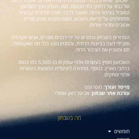
של כבוד על דלפקי בתי הכנסת. מאז, העלון הפך לשבועון
המוביל בציבור הדתי, ומעבר לדברי תורה ומדורים קבועים
ומתחלפים על פרשת השבוע, נוספו כתבות מגזין, טורים
אהובים ומדורי אירוח.
המדורים בשבתון נכתבים על ידי רבנים מוכרים, אנשי אקדמיה
ומובילי דעה בציונות הדתית, והמגזין נוגע בכל מה שאקטואלי,
חם ומעניין את הציבור הדתי.
השבועון מופץ בעשרות אלפי עותקים בכ-5,500 בתי כנסת
ברחבי הארץ. בנוסף, מהדורה דיגיטלית המופצת בעשרות
אלפי עותקים.
מייסד ועורך
: מוטי זפט
עורכת אתר שבתון
: אביטל דואן שמולי
מה בשבתון
חומשים