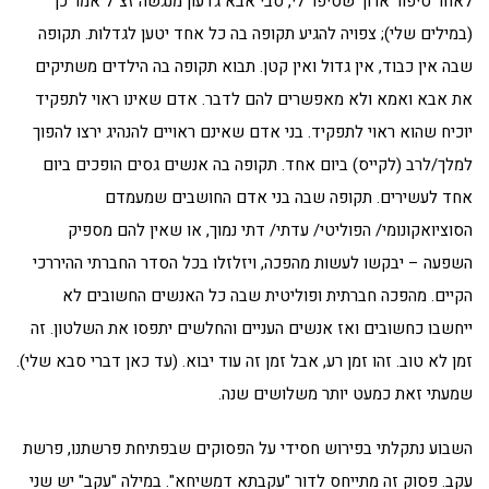
לאחר סיפור ארוך שסיפר לי, סבי אבא גדעון מנגשה זצ"ל אמר כך
(במילים שלי); צפויה להגיע תקופה בה כל אחד יטען לגדלות. תקופה
שבה אין כבוד, אין גדול ואין קטן. תבוא תקופה בה הילדים משתיקים
את אבא ואמא ולא מאפשרים להם לדבר. אדם שאינו ראוי לתפקיד
יוכיח שהוא ראוי לתפקיד. בני אדם שאינם ראויים להנהיג ירצו להפוך
למלך/לרב (לקייס) ביום אחד. תקופה בה אנשים גסים הופכים ביום
אחד לעשירים. תקופה שבה בני אדם החושבים שמעמדם
הסוציואקונומי/ הפוליטי/ עדתי/ דתי נמוך, או שאין להם מספיק
השפעה – יבקשו לעשות מהפכה, ויזלזלו בכל הסדר החברתי ההיררכי
הקיים. מהפכה חברתית ופוליטית שבה כל האנשים החשובים לא
ייחשבו כחשובים ואז אנשים העניים והחלשים יתפסו את השלטון. זה
זמן לא טוב. זהו זמן רע, אבל זמן זה עוד יבוא. (עד כאן דברי סבא שלי).
שמעתי זאת כמעט יותר משלושים שנה.
השבוע נתקלתי בפירוש חסידי על הפסוקים שבפתיחת פרשתנו, פרשת
עקב. פסוק זה מתייחס לדור "עקבתא דמשיחא". במילה "עקב" יש שני