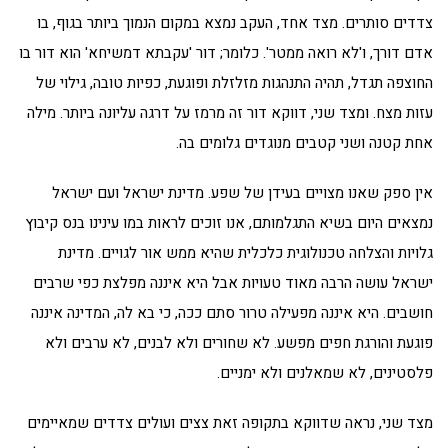
צדדים סותרים. מצד אחד, העקב נמצא במקום הנמוך ביותר בגוף, בו
אדם דורך, ו'לא רואה ממטר'. כלומר; דור 'עקבתא דמשיחא' הוא דור בו
החוצפה תגדל, תהיה התנהגות מזלזלת ופוגעת, כפיות טובה, גילוי של
עזות מצח. ומצד שני, דווקא דור זה מרמז על דרגה עליונה ביותר. מילה
אחת קטנה ושני קטבים מנוגדים גלומים בה.
אין ספק שאנו מצויים בעידן של שפע. מדינת ישראל ועם ישראל
נמצאים היום בשיא התגלמותם, אנו זוכים לראות במו עינינו בנס קיבוץ
גלויות והצלחה טכנולוגית כלכלית שהיא ממש אור לגויים. מדינת
ישראל עושה הרבה מאוד טעויות אבל היא איננה מפלצת כפי שרבים
חושבים. היא איננה מפעילה טרור סתם ככה, כי בא לה, המדינה איננה
פוגעת והורגת חפים מפשע. לא שחורים ולא לבנים, לא ערבים ולא
פלסטינים, לא שמאלנים ולא ימניים.
מצד שני, נראה שדווקא בתקופה זאת צצים ועולים צדדים שמאיימים