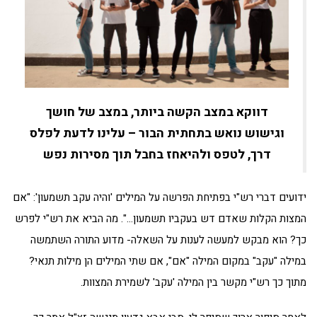
דווקא במצב הקשה ביותר, במצב של חושך
וגישוש נואש בתחתית הבור – עלינו לדעת לפלס
דרך, לטפס ולהיאחז בחבל תוך מסירות נפש
ידועים דברי רש"י בפתיחת הפרשה על המילים 'והיה עקב תשמעון': "אם
המצות הקלות שאדם דש בעקביו תשמעון…". מה הביא את רש"י לפרש
כך? הוא מבקש למעשה לענות על השאלה- מדוע התורה השתמשה
במילה "עקב" במקום המילה "אם", אם שתי המילים הן מילות תנאי?
מתוך כך רש"י מקשר בין המילה 'עקב' לשמירת המצוות.