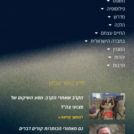
משפט
פילוסופיה
מדרש
הלכה
החיים עצמם
בחברה הישראלית
המגזין
יהדות
תרבות
חדש באתר שבתון
הקרב שאחרי הקרב: מסע השיקום של
פצועי צה"ל
להמשך קריאה »
גם מאחורי הכותרות קורים דברים