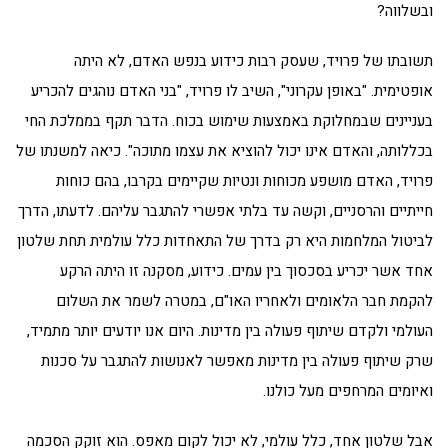
ובשלווה?
תשובתו של פרויד, שעסק רבות כידוע בנפש האדם, לא היתה
אופטימית. "באופן עקרוני", השיב לו פרויד, "בני האדם נוהגים להכריע
בעניינים שבמחלוקת באמצעות שימוש בכוח. הדבר תקף בממלכת החי
בכללותה, והאדם אינו יכול להוציא את עצמו מתוכה". כיאה למשנתו של
פרויד, האדם מושפע מכוחות ונטיות שקיימים בקרבו, בהם כוחות
חייתיים והרסניים, וקשה עד בלתי אפשרי להתגבר עליהם. לדעתו, הדרך
לביטול המלחמות היא רק בדרך של התאחדות כלל עולמית תחת שלטון
אחד אשר יכריע בסכסוך בין עמים. כידוע, מסקנה זו היתה הרקע
להקמת חבר הלאומים ולאחריו האו"ם, במטרה לשמר את השלום
העולמי ולקדם שיתוף פעולה בין מדינות. היום אנו יודעים יותר מתמיד,
שרק שיתוף פעולה בין מדינות מאפשר לאנושות להתגבר על סכנות
ואיומים המרחפים מעל כולנו.
אבל שלטון אחד, כלל עולמי, לא יכול לקום מאפס. הוא זוקק הסכמה