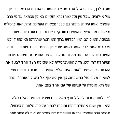
מעבר לכך, הכרה בא-ל אחד מובילה לאמונה באחדות הבריאה וברצון
של א-לוהים שכל מין וכל יצור נברא יתקיים באופן עצמאי. על פי הרב
שפירא, אותו עיקרון מופנה גם כלפי מציאות העמים: "הדת האוניברסלית
מאשרת את מציאות העמים בתור קיבוצים נפרדים עומדים ברשות
עצמם", הוא כותב. "אין הקדוש ברוך הוא רוצה שתהיינה האומות דווקא
ערבוביא אחת. לכל אומה ואומה יש צביון המיוחד לה, נטיות וכישרונות
המיוחדים לה ואם תתבולל ותיטמע בין עמים אחרים אז תיפחס צורתה
המיוחדת לה". לכן, הדת האוניברסלית לא שואפת מצד אחד לבטל את
ההבחנה בין העמים, "אומה אינה אלא משפחה שנתרחבה וכשם שאין
לשאוף אל ביטול המשפחה, כך אין לשאוף אל ביטול האומה", ומצד
שני היא אוסרת על פגיעה של עם אחד בעם אחר.
"אין לאומה זכות לשלול ארץ מאיזה עם שיהיה ולספחה אל גבולה
היא… אין שום אמתלה דתית וחוקית להתיר על פיה מלחמות כיבוש",
מבהיר הרב שפירא, ומכאן ששפיכת דם במלחמה "אין לה היתר יותר