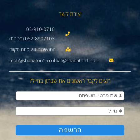
יצירת קשר
03-910-0710
052-8907103 (מכירות)
moti@shabaton1.co.il liat@shabaton1.co.il
רוצים לקבל ראשונים את שבתון במייל?