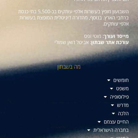
השבועון מופץ בעשרות אלפי עותקים בכ-5,500 בתי כנסת
ברחבי הארץ. בנוסף, מהדורה דיגיטלית המופצת בעשרות
אלפי עותקים.
מייסד ועורך
: מוטי זפט
עורכת אתר שבתון
: אביטל דואן שמולי
מה בשבתון
חומשים
משפט
פילוסופיה
מדרש
הלכה
החיים עצמם
בחברה הישראלית