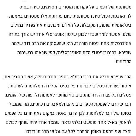
משותפת של העמים על עקרונות מוסריים מסוימים, שיהוו בסיס
להתארגנות הפוליטית המשותפת. כיום עקרונות אלו מנוסחים באמנות
בינלאומיות שונות, המקובלות על האו"ם ומכתיבות את צעדיו. במילים
שלנו, אפשר לומר שכדי לכונן שלטון אוניברסלי אחד יש צורך בתורה
אוניברסלית אחת. ניסוח תורה זו, היא שהעסיקה את הרב דוד שלמה
שפירא, בחיבורו 'יסודי הדת האוניברסלית', כפי שראינו ברשימות
הקודמות.
הרב שפירא מביא את דברי הרמ"א בספרו תורת העולה, אשר מסביר את
איסור עשיית הפסלים לבני נוח על בסיס הסלידה ממלחמות. לשיטתו,
פסלים וכל עבודה זרה נותנים ביטוי מוחשי לאמונות ולדעות של העמים,
דבר שגורם להעמקת הפערים ביניהם ולמאבקים רעיוניים, מה שמוביל
בסופו של דבר למלחמות. לכן הדבר נאסר. במקום זאת חויבו כל העמים
להאמין בא-ל אחד מופשט ובלתי נראה, שמצד אחד יהיה שותף לכולם
ומצד שני ייתפס באופן המיוחד לכל עם על פי תרבותו ודרכו.