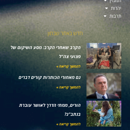
המגזין
יהדות
תרבות
חדש באתר שבתון
הקרב שאחרי הקרב: מסע השיקום של
פצועי צה"ל
להמשך קריאה »
גם מאחורי הכותרות קורים דברים
להמשך קריאה »
הורים, ממתי הדרך לאושר עוברת
בנתב"ג?
להמשך קריאה »