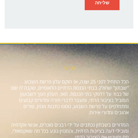
אודות
הכל התחיל לפני 25 שנה, אז הוקם עלון פרשת השבוע
"שבתון" שחולק בבתי הכנסת הדתיים הלאומיים, שקנה לו שם
של כבוד על דלפקי בתי הכנסת. מאז, העלון הפך לשבועון
המוביל בציבור הדתי, ומעבר לדברי תורה ומדורים קבועים
ומתחלפים על פרשת השבוע, נוספו כתבות מגזין, טורים
אהובים ומדורי אירוח.
המדורים בשבתון נכתבים על ידי רבנים מוכרים, אנשי אקדמיה
ומובילי דעה בציונות הדתית, והמגזין נוגע בכל מה שאקטואלי,
חם ומעניין את הציבור הדתי.