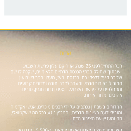
אודות
הכל התחיל לפני 25 שנה, אז הוקם עלון פרשת השבוע
"שבתון" שחולק בבתי הכנסת הדתיים הלאומיים, שקנה לו שם
של כבוד על דלפקי בתי הכנסת. מאז, העלון הפך לשבועון
המוביל בציבור הדתי, ומעבר לדברי תורה ומדורים קבועים
ומתחלפים על פרשת השבוע, נוספו כתבות מגזין, טורים
אהובים ומדורי אירוח.
המדורים בשבתון נכתבים על ידי רבנים מוכרים, אנשי אקדמיה
ומובילי דעה בציונות הדתית, והמגזין נוגע בכל מה שאקטואלי,
חם ומעניין את הציבור הדתי.
השבועון מופץ בעשרות אלפי עותקים בכ-5,500 בתי כנסת