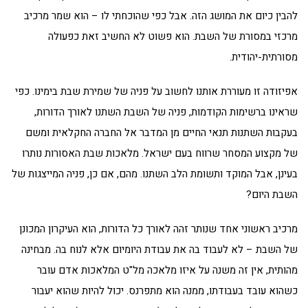
להבין כיום את המושג הזה. אבל כפי שהוכחתי לו – הוא שמר מרכיב
מרכזי במסורת של השבת. הוא פשוט לא החשיב זאת כפעולה
מסורתית-יהודית.
אפיזודה זו מעוררת אותנו לחשוב על פניה של שמירת שבת בימינו. כפי
שראינו ברשימות הקודמות, פניה של השבת השתנו לאורך הדורות,
בעקבות השתנות תנאי החיים מן המדבר אל החברה החקלאית ומשם
של מקצוע המסחר שרווח בעם ישראל. מלאכות שבת האסורות נותרו
בעינן, אבל המוקד ותשומת הלב השתנו. מהם, אם כן, פניה המייצגות של
השבת היום?
מרכיב ראשוני אחד שנותר זהה לאורך כל הדורות, הוא העיקרון המכונן
של השבת – לא לעבוד בה את עבודת היומיום אלא לנוח בה. מבחינה
מהותית, אין זה משנה על איזו מלאכה מל"ט המלאכות אדם עובר
כשהוא עובד בעבודתו, ממנה הוא מתפרנס. יכול להיות שהוא יעבור