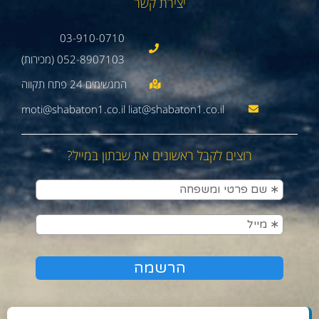
יצירת קשר
03-910-0710
052-8907103 (מכירות)
moti@shabaton1.co.il liat@shabaton1.co.il
רוצים לקבל ראשונים את שבתון במייל?