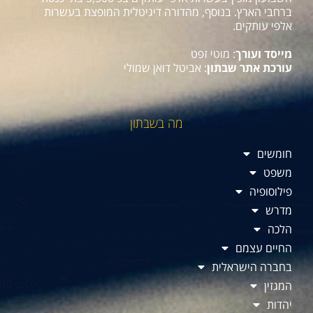
ברחבי הארץ. בנוסף, מהדורה דיגיטלית המופצת בעשרות
אלפי עותקים.
מייסד ועורך
: מוטי זפט
עורכת אתר שבתון
: אביטל דואן שמולי
מה בשבתון
חומשים
משפט
פילוסופיה
מדרש
הלכה
החיים עצמם
בחברה הישראלית
המגזין
יהדות