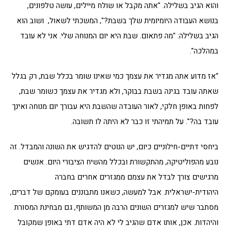
והוא הגיב בשלילה. "אתה מקבל או שולח מיילים, עושה טלפונים,
בנושא העבודה היומיומית שלך בשבת?", המשכתי לשאול, ושוב הוא
הגיב בשלילה: "מה פתאום. שבת היא יום המנוחה שלי. אני לא עובד
במהלכה".
"אז מדוע אתה מגדיר את עצמך כמי שאינו שומר בכלל שבת, רק בגלל
שאתה עובד בגינה בשבת בבוקר, ולא מגדיר את עצמך כשומר שבת,
לפחות באופן חלקי, לאור העובדה שהשבת היא עבורך יום מנוחה ואינך
עובד בה?". על תמיהתי זו כבר לא היתה לו תשובה.
ביחסי דתיים-חילוניים כיום, יש הנוטים להדגיש את השונה והמבדל. זה
נובע מהפוליטיקה, מהתקשורת ובכלל מהשיח הציבורי היום. אנשים
מרגישים צורך לבדל את עצמם ממגזרים אחרים בחברה
היהודית-ישראלית. אבל למעשה, כשאנו מתבוננים בעומקם של דברים,
מסתבר שיש למגזרים השונים הרבה מן המשותף, גם מבחינת המסורת
והיהדות. אכן, אותו אדם שהגיב לי לא היה אדם דתי באופן שמקובל