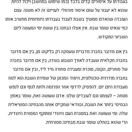
בעבודתו על איסורים קלים בלבד (כמו שימוש במחשב) ויכול להיות
שהוא לא יעבור על שום איסור פורמלי. לענייננו זה לא משנה. עצם
העובדה שהאדם ממשיך בשבת לעבוד בעבודתו היומיומית מחשיב אותו
כמי שאינו שומר שבת. אין אצלו הבחנה בין ששת ימי המעשה ליום
השביעי המקודש.
בין אם מדובר בחברה מדברית שעסקה רק בליקוט מן, בין אם מדובר
בחברה חקלאית שעבדה לאורך השבוע בשדה, בין אם מדובר בחברה
של סוחרים, הקונה, מוכרת ומעבירה סחורה מיד ליד, ובין אם מדובר
בחברה מודרנית-טכנולוגית, היסוד המכונן של שמירת השבת הוא לנוח
מעבודת היום יום. להפסיק לרדוף אחר הפרנסה ולתת לגוף וגם לנפש
מנוחה – לעצמנו וגם לעובדים שלנו. אדם שעושה זאת, שומר באופן
הבסיסי ביותר את השבת, ובוודאי שמקיים אותה מהבחינה הסוציאלית
שלה. ומי שעושה זאת במסגרת העם היהודי ומתוקף המסורת היהודית,
הרי שהוא בהחלט שומר שבת מבחינה מסורתית.