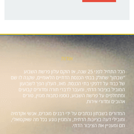
אודות
הכל התחיל לפני 25 שנה, אז הוקם עלון פרשת השבוע
"שבתון" שחולק בבתי הכנסת הדתיים הלאומיים, שקנה לו שם
של כבוד על דלפקי בתי הכנסת. מאז, העלון הפך לשבועון
המוביל בציבור הדתי, ומעבר לדברי תורה ומדורים קבועים
ומתחלפים על פרשת השבוע, נוספו כתבות מגזין, טורים
אהובים ומדורי אירוח.
המדורים בשבתון נכתבים על ידי רבנים מוכרים, אנשי אקדמיה
ומובילי דעה בציונות הדתית, והמגזין נוגע בכל מה שאקטואלי,
חם ומעניין את הציבור הדתי.