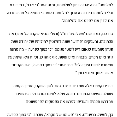
למלחמה". והנה יהודה כיוון לשלשתם, ומזה אמר 'בי אדני', כמי שבא
וכלי מלחמתו בידו והוא ערוך למלחמה, ואומר בי תמצא כל מה שתרצה:
אם לדין אם לפיוס אם למלחמה".
כדרכם, במדרשם 'משלימים' חז"ל (ורש"י מביא עיקרם על אתר) את
הכתובים, ומעניקים "פירוש" שונה לחלוטין למילותיו של יהודה שעל
פניהן נשמעות כנאום דיפלומטי מנומס: "כי כמוך כפרעה – מה פרעה
גוזר ואינו מקיים, מבטיח ואינו עושה, אף אתה כן. וכי זו היא שימת עין
שאמרת לשום עינך עליו? דבר אחר: 'כי כמוך כפרעה', אם תקניטני
אהרוג אותך ואת אדוניך".
דברים קשים אלה עומדים בניגוד גמור לטון השקט, מנמיך הקומה,
שעולה מפשט הכתובים. ודומה שלא לחינם נטו גדולי הפרשנים
ממדרש חכמים והעדיפו לפרש את הפסוקים לפי פשוטם.
כך, למשל, הרשב"ם, אבי "פשוטו של מקרא", שכתב: "כי כמוך כפרעה