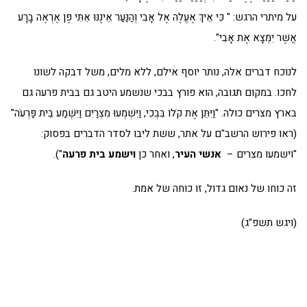
על מיתרי הרגש: " כִּי אֵיךְ אֶעֱלֶה אֶל אָבִי וְהַנַּעַר אֵינֶנּוּ אִתִּי פֶּן אֶרְאֶה בָרָע
אֲשֶׁר יִמְצָא אֶת אָבִי".
לנוכח דברים אלה, נותר יוסף אילם, ללא מלים, משל דבקה לשונו
לחכו. במקום תגובה, הוא פורץ בבכי שנשמע היטב גם בבית פרעה גם
בארץ מצרים כולה. "וַיִּתֵּן אֶת קֹלוֹ בִּבְכִי, וַיִּשְׁמְעוּ מִצְרַיִם וַיִּשְׁמַע בֵּית פַּרְעֹה"
(ראו פירוש הרשב"ם על אתר, ששת ליבו לסדר הדברים בפסוק:
"וישמעו מצרים –
אנשי העיר
, ואחר כן
וישמע בית פרעה
").
זה כוחו של נאום גדול, זו כוחה של אמת.
(ויגש תשפ"ג)