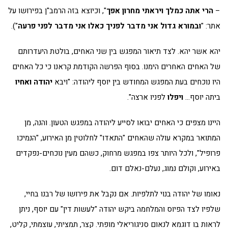
–
הרי אתה כמלך ויראתי מחרון אפך
", וכיוצא בזה הרמב"ן בפירושו על
אתר: "
ובמורא גדול אני מדבר לפניך כאלו אני מדבר לפני פרעה
").
יהא אשר יהא. לצד תיאור המפגש בין שני האחים, בולטת היעדרותם
של האחים האחרים הימנו. בסוף הפרשה הקודמת קראנו כי כל האחים
היו נוכחים בעת המפגש המחודש בין יוסף ליהודה: "ויבא
יהודה ואחיו
ביתה יוסף…
ויפלו
לפניו ארצה".
היינו מצפים כי האחים יבואו לסייע ליהודה במפגש הטעון. והנה, מן
המתואר במקרא עולה שהאחים "התאדו" לחלוטין מן האירוע, "הנמיכו
פרופיל", ולכל היותר צפו במפגש מרחוק, כשהם מעין נוכחים-נפקדים
באירוע, וקולם נמוג, נעלם-נאלם דום.
נאומו של יהודה בנוי לתלפיות. אם נקבל את פירושו של רבנו בחיי,
שלפיו לצד הפיוס והמלחמה ביקש יהודה "לעשות דין" עם יוסף, ניתן
לראות בו דוגמא לנאום סניגוריאלי מופתי. קצר, תמציתי, עוצמתי, קליט,