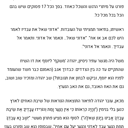
פורט על מיתרי הרגש והשכל כאחד. בסך הכל 17 פסוקים שיש בהם
הכל בכל מכל כל.
ראשיתו, בתיאור תמציתי של העובדות. "אדוני שאל את עבדיו לאמר
היש לכם אב או אח". "אדוני שאל… ונאמר אל אדוני. ותאמר אל
עבדיך.. ונאמר אל אדוני".
משל היה מגשר עתיר ניסיון, יהודה 'משקף' ליוסף את דו השיח
שהתקיים עד כה בין הצדדים. כבדרך אגב (האמנם כבר חשד שהעומד
לפניו הוא יוסף, וביקש לבחון את תגובתו?) שב יהודה ומזכיר שוב ושוב,
גם את האח האובד, גם את האב הנערץ.
מכאן, עובר יהודה לתיאור התוצאות הנוראות של שיבת האחים לארץ
כנען בלי בנימין ("וְהָיָה כִּרְאוֹתוֹ כִּי אֵין הַנַּעַר וָמֵת וְהוֹרִידוּ עֲבָדֶיךָ אֶת שֵׂיבַת
עַבְדְּךָ אָבִינוּ בְּיָגוֹן שְׁאֹלָה"). לסוף הוא מציע פתרון מעשי: "יֵשֶׁב נָא עַבְדְךָ
תַחַת הַנַעַר עֶבֶד לַאדֹּנִּי וְהַנַעַר יַעַל עִּם אֶחָיו", שבסופו הוא שב ופורט בעוז