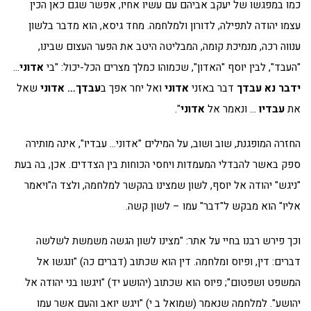
כמו במפגשו של יעקב אביהם עם עשיו אחיו, אפשר שגם כאן הכין
עצמו יהודה לתפילה, לדורון ולמלחמה. מחד גיסא, הוא מדבר בלשון
ענווה רכה, מנמיכת קומה, המבליטה היטב את הפער העצום שבינו,
"העבד", לבין יוסף "האדון", שכמוהו כמלך מצרים הכל-יכול: "בי
אדוני
…
ידבר נא עבדך
דבר באזני
אדוני
ואל יחר אפך ב
עבדך… אדוני
שאל
את
עבדיו
… ונאמר אל
אדוני
".
החזרה המופגנת, שוב ושוב, על המילים "אדוני… עבדיו", אינה מותירה
ספק באשר להבדלי המעמדות ויחסי הכוחות בין הצדדים. אכן, בה בעת
"ניגש" יהודה אל יוסף, לשון שמצינו בהקשר למלחמה, ולצד ה"ויאמר
אליו" הוא מבקש ל"דבר" עמו – לשון קשה.
וכך פירש רבנו בחיי על אתר: "מצינו לשון הגשה משמשת לשלשה
דברים: דין, ופיוס ומלחמה. דין הוא שכתוב (דברים כה) "ונגשו אל
המשפט ושפטום"; פיוס הוא שכתוב (יהושע יד) "ויגשו בני יהודה אל
יהושע". למלחמה שנאמר (שמואל ב י) "ויגש יואב והעם אשר עמו