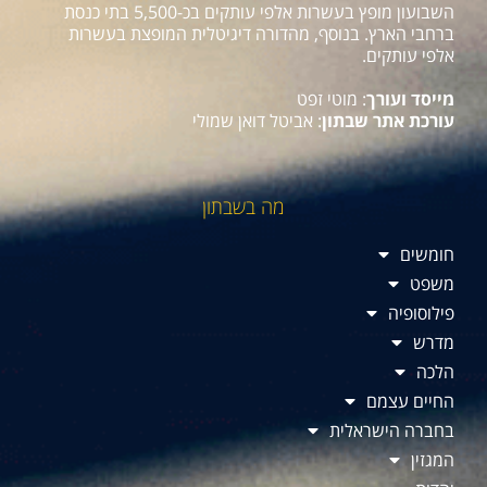
השבועון מופץ בעשרות אלפי עותקים בכ-5,500 בתי כנסת
ברחבי הארץ. בנוסף, מהדורה דיגיטלית המופצת בעשרות
אלפי עותקים.
מייסד ועורך
: מוטי זפט
עורכת אתר שבתון
: אביטל דואן שמולי
מה בשבתון
חומשים
משפט
פילוסופיה
מדרש
הלכה
החיים עצמם
בחברה הישראלית
המגזין