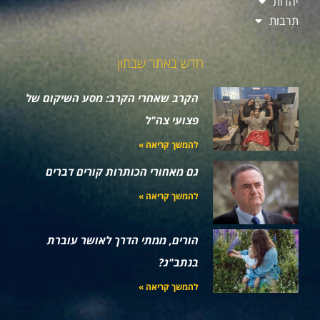
יהדות
תרבות
חדש באתר שבתון
הקרב שאחרי הקרב: מסע השיקום של
פצועי צה"ל
להמשך קריאה »
גם מאחורי הכותרות קורים דברים
להמשך קריאה »
הורים, ממתי הדרך לאושר עוברת
בנתב"ג?
להמשך קריאה »