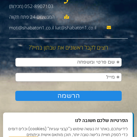
052-8907103 (מכירות)
moti@shabaton1.co.il liat@shabaton1.co.il
רוצים לקבל ראשונים את שבתון במייל?
הפרטיות שלכם חשובה לנו
לידיעתכם, באתר זה נעשה שימוש ב"קבצי עוגיות" (cookies) וכלים דומים
כדי לספק חוויית גלישה טובה יותר, תוכן מותאם אישית וניתוחים
תנאי שימוש ומדיניות פרטיות