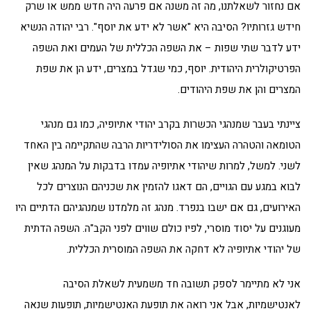
אם נחזור לשאלתנו, מה זה משנה אם פרעה היה חדש ממש או שרק
חידש גזרותיו? הסיבה היא "אשר לא ידע את יוסף". רבי יהודה הנשיא
ידע לדבר שתי שפות – את השפה הכללית של העמים ואת השפה
הפרטיקולרית היהודית. יוסף, כמי שגדל במצרים, ידע הן את שפת
המצרים והן את שפת היהודים.
ציינתי בעבר שמנהגי הכשרות בקרב יהודי אתיופיה, כמו גם מנהגי
הטומאה והטהרה העצימו את הסולידריות הרבה שהתקיימה בין האחד
לשני. למשל, למרות שיהודי אתיופיה עמדו בדבקות על המנהג שאין
לבוא במגע עם הגויים, הם דאגו להזמין את שכניהם הנוצרים לכל
האירועים, גם אם ישבו בנפרד. מנהג זה מלמדנו שמנהגיהם הדתיים היו
מעוגנים על יסוד מוסרי, לפיו כולם שווים לפני הקב"ה. השפה הדתית
של יהודי אתיופיה לא דחקה את השפה המוסרית הכללית.
אני לא מתיימר לספק תשובה חד משמעית לשאלת הסיבה
לאנטישמיות, אבל אני רואה את תופעת האנטישמיות, תופעות שנאה