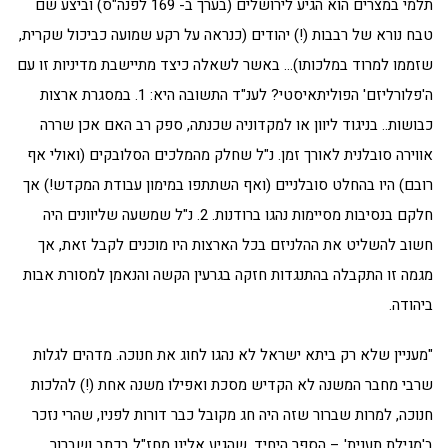
תלמי במצרים הוא הגיע לירושלים (בערך ב- 169 לפנה"ס) וביצע שם
טבח נורא של רבבות (!) יהודים (כנראה על רקע שמועה כביכול שקרית,
שזממו למרוד במלכותו)… באשר לשאלה כיצד מתיישבת מדיניות זו עם
ה'פלורליזם' הפוליתאיסטי? לענ"ד התשובה היא: 1. במסגרת ארצות
כבושות.. בניגוד ליוון או למקדוניה שכנתה, ספק רב האם אכן שררה
אווירה סובלנית לאורך זמן. נ"ל שחלק מהמלכים הסלובקים (ואולי אף
רובם) היו בהחלט סובלניים (ואף השתתפו במימון עבודת המקדש!) אך
חלקם בנסיבות מסיימות נהגו ברודנות. 2. נ"ל שמשעה שליוונים היה
חשוב להשליט את ההלניזם בכל הארצות היו מוכנים לקבל זאת, אך
מגמה זו התקבלה בהתנגדות חזקה בגרעין הקשה והנאמן למסורת אבות
ביהודה.
"מעניין שלא רק ביתא ישראל לא נהגו לחוג את חנוכה. מדהים לגלות
שרבי מחבר המשנה לא הקדיש מסכת ואפילו משנה אחת (!) להלכות
חנוכה, למרות שברור שזה היה חג מקובל כבר דורות לפניו, שהרי נזכר
ב'מגילת תענית' – הספר היחיד, שהגיע אלינו מחז"ל בכתב ושברור