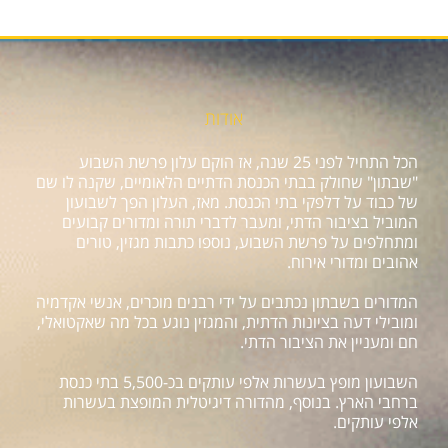
אודות
הכל התחיל לפני 25 שנה, אז הוקם עלון פרשת השבוע
"שבתון" שחולק בבתי הכנסת הדתיים הלאומיים, שקנה לו שם
של כבוד על דלפקי בתי הכנסת. מאז, העלון הפך לשבועון
המוביל בציבור הדתי, ומעבר לדברי תורה ומדורים קבועים
ומתחלפים על פרשת השבוע, נוספו כתבות מגזין, טורים
אהובים ומדורי אירוח.
המדורים בשבתון נכתבים על ידי רבנים מוכרים, אנשי אקדמיה
ומובילי דעה בציונות הדתית, והמגזין נוגע בכל מה שאקטואלי,
חם ומעניין את הציבור הדתי.
השבועון מופץ בעשרות אלפי עותקים בכ-5,500 בתי כנסת
ברחבי הארץ. בנוסף, מהדורה דיגיטלית המופצת בעשרות
אלפי עותקים.