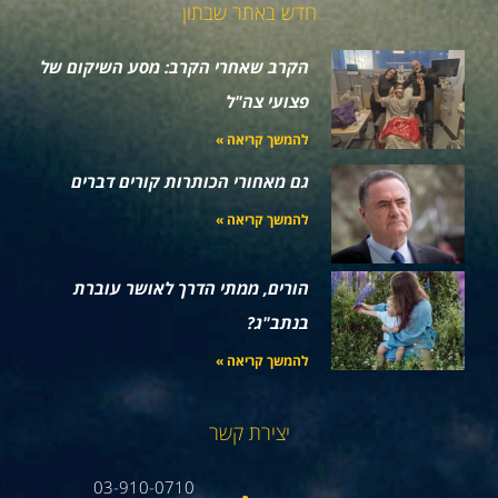
חדש באתר שבתון
הקרב שאחרי הקרב: מסע השיקום של
פצועי צה"ל
להמשך קריאה »
גם מאחורי הכותרות קורים דברים
להמשך קריאה »
הורים, ממתי הדרך לאושר עוברת
בנתב"ג?
להמשך קריאה »
יצירת קשר
03-910-0710