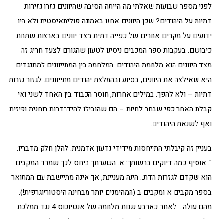
לפני מספר שבועות שאלתי מה הייתה הסיבה שהיוונים גזרו גזירות
דתיות על היהודים? שכן היוונים אחזו באמונה פוליתאיסטית ולא היו
ידועים על מקרים אחרים של כפייה דתית מצד יוונים בארצות שתחת
כיבושם. בעקבות ספר המכבים ניסינו לטעון שהגורם לצעד חריג זה
מצד היוונים הוא מלחמת היהודים. המלחמה בין המתייוונים למתנגדים
היא שאילצה את היוונים, בסיוע ובהמלצת יהודים מתייוונים, לגזור גזרות
דתיות – ולא להפך. במילים אחרות, חוסר הכבוד בין האחד לשני ואי
קבלת האחר כפי שבחר לחיות – הם שהובילו להידרדרות רוחנית ופיזית
ואף לשנאת היהודים.
בעניין זה קיבלתי התייחסות מידידי גדעון אדמנית. להלן חלק מדבריו:
"..אוסיף כמה דיוקים ברשותך: א. השערתך ביחס לכך שמרד המקבים
הוא שקדם לגזרות הדת.. הינה מעניינת, אך אינה מתיישבת עם המתואר
בספר מקבים א ומקבים ב (המהימנים יותר מבחינה היסטוריוגרפית!).
מהם עולה… לאחר כארבע שנות מלחמה של אנטיוכוס 4 נגד ממלכת