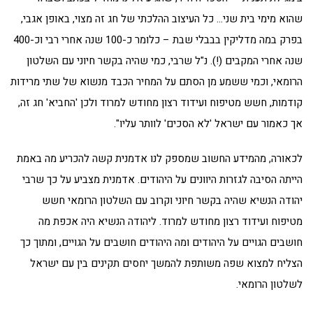
שהוא מימי בית שני… כל העיצוב ההלכתי של חג זה מצוי, באופן אגבי,
בפרק במה מדליקין בבבלי שבת – כלומר כ-100 שנה אחרי רבי וכ-400
שנה אחרי המקבים (!). נ"ל שרבי, כמי שהיה בקשר חיוני עם השלטון
הרומאי, וכמי ששמע מן הסתם על המחיר הכבד מנשוא של שתי מרידות
קודמות, חשש מטיפוח ועידוד רצון מחודש למרוד ולכן 'החביא' חג זה,
אך כאמור עם ישראל 'לא הסכים' לוותר עליו".
לכאורה, מהמידע החשוב שמספק לנו אדמנית קשה להכריע מה באמת
הייתה הסיבה לגזרות היוונים על היהודים. אדמנית מצביע על כך שרבי
יהודה הנשיא שהיה בקשר חיוני וקרוב עם השלטון הרומאי חשש
מטיפוח ועידוד רצון מחודש למרוד. ליהודה הנשיא היה אכפת מה
חושבים הגויים על היהודים ומה היהודים חושבים על הגויים, ומתוך כך
הצליח למצוא שפה משותפת להמשך יחסים תקינים בין עם ישראל
לשלטון הרומאי.