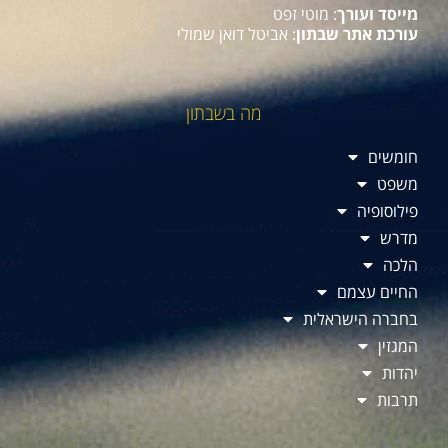
מייסד ועורך
: מוטי זפט
עורכת אתר שבתון
: אביטל דואן שמולי
מה בשבתון
חומשים
משפט
פילוסופיה
מדרש
הלכה
החיים עצמם
בחברה הישראלית
המגזין
יהדות
תרבות