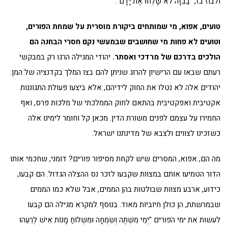
ולבוז בז, "בַבִּזָּה לֹא שָׁלְחוּ אֶת יָדָם".
טועים, אפוא, מי שמותחים ביקורת מוסרית על שמחת הפורים,
וטועים לא פחות מי שחושבים שבמעשי נקם חסרי הבחנה הם
הולכים בדרכם של מרדכי ואסתר.
יהודי המגילה הרגו רק במבקשי
רעתם שבאו עם הרישיון להרוג שניתן להם בצו המלך בקדנציה של המן.
יהודים אלה לא נטלו את החוק לידיהם, אלא ביצעו פעולת התגוננות
אקטיבית ואפקטיבית בהתאם לחוק הממלכתי של מלכות פרס, ואף
החמירו על עצמם לפנים משורת הדין. מכאן קל וחומר לימינו אלה
כשזכינו לצווים ולצבא של מדינתנו ישראל.
מה הם, אפוא, המסרים שיש לקחת מסיפור פורים? דומני, שחכמי אותו
הדור הטמיעו אותם במצוות שקבעו לזכר נס ההצלה הגדול. הם קבעו,
כידוע, ארבע מצוות שבולטות בהן הממים, אבל שלא כמו הממים
שבמרשתת, הן כולן חיוביות מאוד. בנוסף למקרא מגילה הם קבעו
לעשות את ימי הפורים "יְמֵי מִשְׁתֶּה וְשִׂמְחָה וּמִשְׁלוֹחַ מָנוֹת אִישׁ לְרֵעֵהוּ