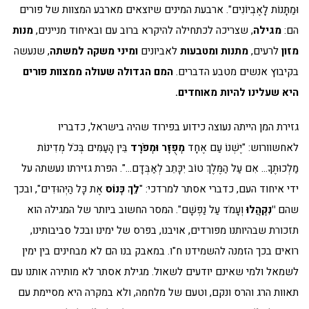
וּמַתָּנוֹת לָאֶבְיוֹנִים". ארבעת המינים שיוצאים מארבע המצוות של פורים
הם:
מגילה
, שצריכה לכתחילה להיקרא ברוב עם ובאיחוד מניינים,
מנות
מזון
לרעים,
מתנות ומטבעות
לאביונים
ומיני משקה למשתה
, שנעשה
בקיבוץ אנשים מטבע הדברים.
המם הגדולה שעולה ממצוות פורים
היא שעלינו להיות מאוחדים.
גזירת המן הייתה נעוצה כידוע בפירוד שהיה בישראל, כדבריו
לאחשוורוש: "יֶשְׁנוֹ עַם אֶחָד
מְפֻזָּר וּמְפֹרָד
בֵּין הָעַמִּים בְּכֹל מְדִינוֹת
מַלְכוּתֶךָ… אִם עַל הַמֶּלֶךְ טוֹב יִכָּתֵב לְאַבְּדָם…". הפרת גזירתו נעשתה על
ידי איחוד העם, כדברי אסתר למרדכי: "
לֵךְ כְּנוֹס
אֶת כָּל הַיְּהוּדִים", ובכך
שהם
"נִקְהֲלוּ
וְעָמֹד עַל נַפְשָׁם". המסר החשוב ביותר של המגילה הוא
תזכורת שבהיותנו מפורדים, אויבנו, בפרס של ימינו ובכל סביבותינו,
רואים בכך הזמנה להשמידנו ח"ו. במאבק בנו הם לא מבחינים בין ימין
לשמאל ולמי שאינם יודעים לשאול. מגילת אסתר לא מותירה אותנו עם
תאוות הרג והרס ונקם, וטעם של מלחמה, ולא במקרה היא מסיימת עם