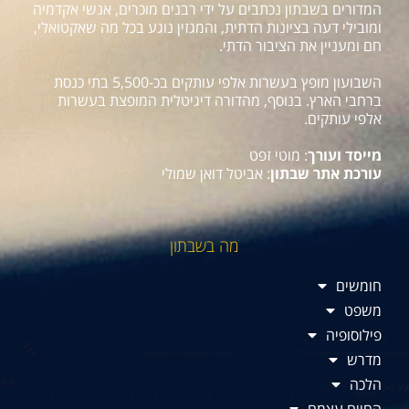
המדורים בשבתון נכתבים על ידי רבנים מוכרים, אנשי אקדמיה
ומובילי דעה בציונות הדתית, והמגזין נוגע בכל מה שאקטואלי,
חם ומעניין את הציבור הדתי.
השבועון מופץ בעשרות אלפי עותקים בכ-5,500 בתי כנסת
ברחבי הארץ. בנוסף, מהדורה דיגיטלית המופצת בעשרות
אלפי עותקים.
מייסד ועורך
: מוטי זפט
עורכת אתר שבתון
: אביטל דואן שמולי
מה בשבתון
חומשים
משפט
פילוסופיה
מדרש
הלכה