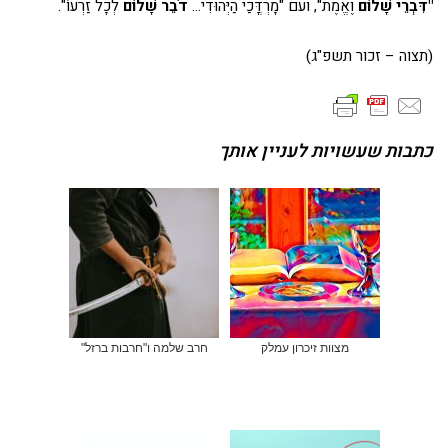
"דִּבְרֵי שָׁלוֹם
וֶאֱמֶת", ועם "מָרְדֳּכַי הַיְּהוּדִי…
דֹבֵר שָׁלוֹם
לְכָל זַרְעוֹ".
(תצוה – זכור תשפ"ג)
כתבות שעשויות לעניין אותך
מצוות זיכרון עמלק
חרב שלמה ו"חרבות ברזל"