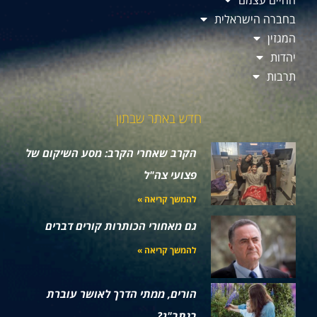
החיים עצמם
בחברה הישראלית
המגזין
יהדות
תרבות
חדש באתר שבתון
הקרב שאחרי הקרב: מסע השיקום של
פצועי צה"ל
להמשך קריאה »
גם מאחורי הכותרות קורים דברים
להמשך קריאה »
הורים, ממתי הדרך לאושר עוברת
בנתב"ג?