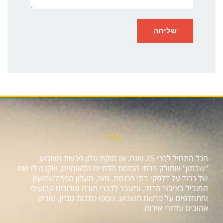
אודות
הכל התחיל לפני 25 שנה, אז הוקם עלון פרשת השבוע
"שבתון" שחולק בבתי הכנסת הדתיים הלאומיים, שקנה לו שם
של כבוד על דלפקי בתי הכנסת. מאז, העלון הפך לשבועון
המוביל בציבור הדתי, ומעבר לדברי תורה ומדורים קבועים
ומתחלפים על פרשת השבוע, נוספו כתבות מגזין, טורים
אהובים ומדורי אירוח.