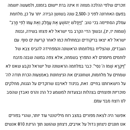
זוכרים שלפי ההלכה מצווה זו אינה ברת יישום בזמננו, ולמעשה יושמה
בפעם האחרונה לפני כ-2,500 שנה בשושן הבירה. יתר על כן, מלחמת
עמלק הסתיימה בכי טוב: "וַיַּחֲלֹשׁ יְהוֹשֻׁעַ אֶת עֲמָלֵק וְאֶת עַמּוֹ לְפִי חָרֶב"
(שמות יז, יג), ובשוך הדי הקרב בני ישראל לא פצחו בשירה, ובנות
ישראל לא יצאו בריקודים ובמחולות כמו לאחר קריעת ים סוף. עם
העבדים, שהצליח במלחמתו הראשונה והמפחידה להביס צבא של
לוחמים מיומנים לא התפרץ בשמחה, אלא צפה במשה שבנה מזבח
"וַיִּקְרָא שְׁמוֹ ה' נִסִּי". כבר במלחמה הראשונה של ישראל נקבע שאנו לא
שמחים על מלחמות, ושחוגגים את הניצחונות באמצעות הכרת תודה לה'
על הישארותנו בחיים. זאת, בניגוד לאויבנו שרוקדים על הגגות, מחלקים
סוכריות ופוצחים בצהלות ובצעדות למשמע כל הרג והרס ואבדן שהסב
לנו רוצח מבני עמם.
אפשר היה לצאת מפורים במצב רוח מיליטנטי עוד יותר, שהרי בפורים
אנו חוגגים ניצחון גדול על אויבים, ניצחון שהושג תוך הריגת 810 אנשים