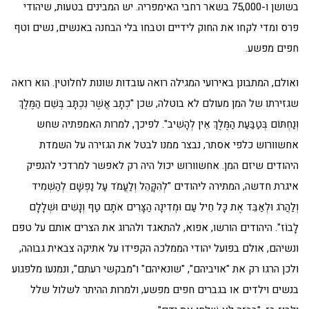
בשושן ו-75,000 בשאר רחבי האימפריה. יש המבינים בטעות, שיהודי
פרס ומדי לקחו את החוק לידיים וטבחו בלי הבחנה באנשים, נשים וטף
חפים מפשע.
ואולם, המתבונן באירועי המגילה רואה עובדות שונות לחלוטין. הוא רואה
שגזירתו של המן מעולם לא בוטלה, שכן "כְתָב אֲשֶׁר נִכְתָּב בְּשֵׁם הַמֶּלֶךְ
וְנַחְתּוֹם בְּטַבַּעַת הַמֶּלֶךְ אֵין לְהָשִׁיב". לפיכך, למרות האמפתיה שחש
אחשוורוש כלפי אסתר, נבצר ממנו לבטל את הגזירה על השמדת
היהודים שיזם המן. אחשוורוש יכול היה רק לאפשר למרדכי להנפיק
איגרת חדשה, המתירה ליהודים "לְהִקָּהֵל וְלַעֲמֹד עַל נַפְשָׁם לְהַשְׁמִיד
וְלַהֲרֹג וּלְאַבֵּד אֶת כָּל חֵיל עַם וּמְדִינָה הַצָּרִים אֹתָם טַף וְנָשִׁים וּשְׁלָלָם
לָבוֹז". היהודים הורשו, אפוא, להתאגד ולהרוג את הצרים אותם על טפם
ונשיהם, אולם בפועל יהודי הממלכה הקפידו על אתיקה צבאית גבוהה,
ולכן הרגו רק את "אויביהם", "שונאיהם" ו"מבקשי רעתם", ונמנעו מלפגוע
בנשים וילדים או בגברים חפים מפשע, ולמרות ההיתר לשלול שלל