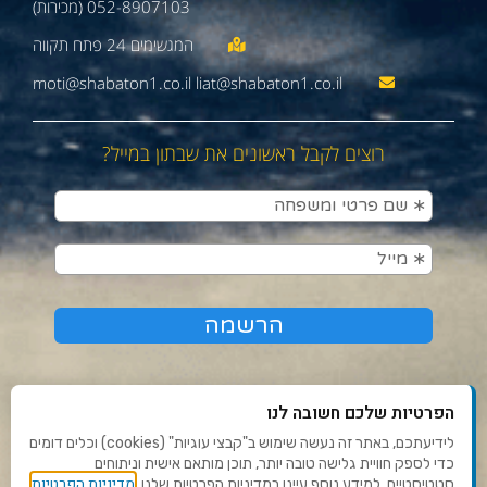
052-8907103 (מכירות)
moti@shabaton1.co.il liat@shabaton1.co.il
רוצים לקבל ראשונים את שבתון במייל?
הפרטיות שלכם חשובה לנו
לידיעתכם, באתר זה נעשה שימוש ב"קבצי עוגיות" (cookies) וכלים דומים
כדי לספק חוויית גלישה טובה יותר, תוכן מותאם אישית וניתוחים
תנאי שימוש ומדיניות פרטיות
מדיניות הפרטיות
סטטיסטיים. למידע נוסף עיינו במדיניות הפרטיות שלנו.