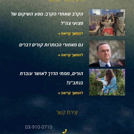
הקרב שאחרי הקרב: מסע השיקום של
פצועי צה"ל
להמשך קריאה »
גם מאחורי הכותרות קורים דברים
להמשך קריאה »
הורים, ממתי הדרך לאושר עוברת
בנתב"ג?
להמשך קריאה »
יצירת קשר
03-910-0710