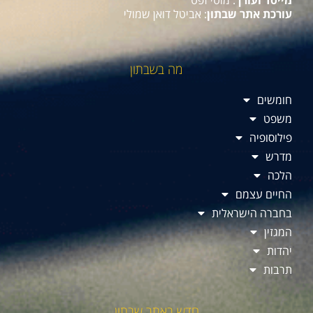
מייסד ועורך
: מוטי זפט
עורכת אתר שבתון
: אביטל דואן שמולי
מה בשבתון
חומשים
משפט
פילוסופיה
מדרש
הלכה
החיים עצמם
בחברה הישראלית
המגזין
יהדות
תרבות
חדש באתר שבתון