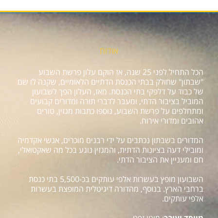
אודות
הכל התחיל לפני 25 שנה, אז הוקם עלון פרשת השבוע
"שבתון" שחולק בבתי הכנסת הדתיים הלאומיים, שקנה לו שם
של כבוד על דלפקי בתי הכנסת. מאז, העלון הפך לשבועון
המוביל בציבור הדתי, ומעבר לדברי תורה ומדורים קבועים
ומתחלפים על פרשת השבוע, נוספו כתבות מגזין, טורים
אהובים ומדורי אירוח.
המדורים בשבתון נכתבים על ידי רבנים מוכרים, אנשי אקדמיה
ומובילי דעה בציונות הדתית, והמגזין נוגע בכל מה שאקטואלי,
חם ומעניין את הציבור הדתי.
השבועון מופץ בעשרות אלפי עותקים בכ-5,500 בתי כנסת
ברחבי הארץ. בנוסף, מהדורה דיגיטלית המופצת בעשרות
אלפי עותקים.