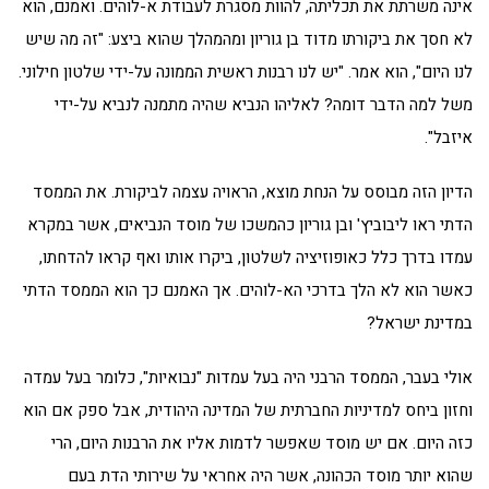
אינה משרתת את תכליתה, להוות מסגרת לעבודת א-לוהים. ואמנם, הוא
לא חסך את ביקורתו מדוד בן גוריון ומהמהלך שהוא ביצע: "זה מה שיש
לנו היום", הוא אמר. "יש לנו רבנות ראשית הממונה על-ידי שלטון חילוני.
משל למה הדבר דומה? לאליהו הנביא שהיה מתמנה לנביא על-ידי
איזבל".
הדיון הזה מבוסס על הנחת מוצא, הראויה עצמה לביקורת. את הממסד
הדתי ראו ליבוביץ' ובן גוריון כהמשכו של מוסד הנביאים, אשר במקרא
עמדו בדרך כלל כאופוזיציה לשלטון, ביקרו אותו ואף קראו להדחתו,
כאשר הוא לא הלך בדרכי הא-לוהים. אך האמנם כך הוא הממסד הדתי
במדינת ישראל?
אולי בעבר, הממסד הרבני היה בעל עמדות "נבואיות", כלומר בעל עמדה
וחזון ביחס למדיניות החברתית של המדינה היהודית, אבל ספק אם הוא
כזה היום. אם יש מוסד שאפשר לדמות אליו את הרבנות היום, הרי
שהוא יותר מוסד הכהונה, אשר היה אחראי על שירותי הדת בעם