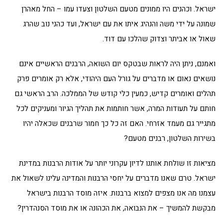
ישראל. וכהנים היו ממונים מטעם השלטון וצעדו עמו – החל מאהרן
שמונה על ידי משה והנהיג איתו את עם ישראל, ועד כהני נוב שהרג
שאול או אביתר וצדוק שהלכו עם דוד.
ואמנם, ניתן היה לראות שבטקס יום השואה, הרבנים הראשיים אינם
נושאים נאום או מדברים על גורל העם היהודי, אלא רק אומרים פרק
תהלים ואומרים קדיש, כמעין כלי קודש של הממלכה. הרב הראשי גם
חותם על תעודות המרה, אשר חותמות את תהליך הגיור ומעניקים לכל
מתגייר גם מעמד אזרחי. האם זה כל כך חמור שרבנים שכאלה יהיו
בשירות השלטון, רבנים מטעם?
מציאות זו שולחת אותנו לדיון עקרוני יותר על אודות הרבנות במדינת
ישראל. טרם שאנו מדברים על יחסי הרבנות והמדינה עלינו לשאול את
עצמנו מה אנו מצפים למצוא ברבנות. איזה מוסד הרבנות בישראל
מבקשת להמשיך – את הנבואה, את הכהונה או את מוסד הסנהדרין?