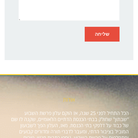
אודות
הכל התחיל לפני 25 שנה, אז הוקם עלון פרשת השבוע
"שבתון" שחולק בבתי הכנסת הדתיים הלאומיים, שקנה לו שם
של כבוד על דלפקי בתי הכנסת. מאז, העלון הפך לשבועון
המוביל בציבור הדתי, ומעבר לדברי תורה ומדורים קבועים
ומתחלפים על פרשת השבוע, נוספו כתבות מגזין, טורים