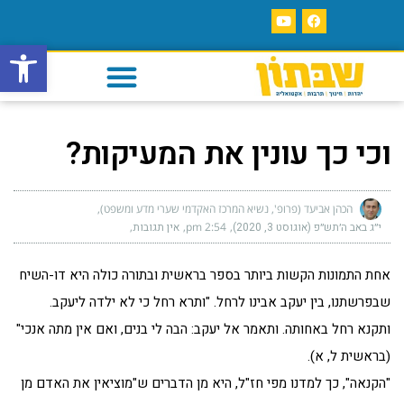
פתח סרגל
וכי כך עונין את המעיקות?
הכהן אביעד (פרופ', נשיא המרכז האקדמי שערי מדע ומשפט)
י״ג באב ה׳תש״פ (אוגוסט 3, 2020)
2:54 pm
אין תגובות
אחת התמונות הקשות ביותר בספר בראשית ובתורה כולה היא דו-השיח
שבפרשתנו, בין יעקב אבינו לרחל. "ותרא רחל כי לא ילדה ליעקב.
ותקנא רחל באחותה. ותאמר אל יעקב: הבה לי בנים, ואם אין מתה אנכי"
(בראשית ל, א).
"הקנאה", כך למדנו מפי חז"ל, היא מן הדברים ש"מוציאין את האדם מן