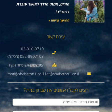
הורים, ממתי הדרך לאושר עוברת
בנתב"ג?
להמשך קריאה »
יצירת קשר
03-910-0710
052-8907103 (מכירות)
moti@shabaton1.co.il liat@shabaton1.co.il
רוצים לקבל ראשונים את שבתון במייל?