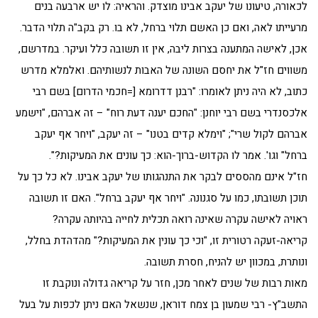
לכאורה, טיעונו של יעקב אבינו מוצדק. והראיה: לו יש ארבעה בנים
מרעייתו לאה, ואם כן האשם תלוי ברחל, לא בו. רק בקב"ה תלוי הדבר.
אכן, לאישה המתענה בצרות ליבה, אין זו תשובה כלל ועיקר. במדרשם,
משווים חז"ל את יחסם השונה של האבות לנשותיהם. ואלמלא מדרש
כתוב, לא היה ניתן לאומרו: "רבנן דדרומא [=חכמי הדרום] בשם רבי
אלכסנדרי בשם רבי יוחנן: "החכם יענה דעת רוח" – זה אברהם, "וישמע
אברהם לקול שרי"; "וימלא קדים בטנו" – זה יעקב, "ויחר אף יעקב
ברחל" וגו'. אמר לו הקדוש-ברוך-הוא: כך עונים את המעיקות?".
חז"ל אינם מהססים לבקר את התנהגותו של יעקב אבינו. לא כל כך על
תוכן תשובתו, כמו על סגנונה. "ויחר אף יעקב ברחל". האם זו תשובה
ראויה לאישה עקרה שאינה רואה תכלית לחייה בהיותה עקרה?
קריאה-זעקה רטורית זו, "וכי כך עונין את המעיקות?" מהדהדת בחלל,
ונותרת, במכוון יש להניח, חסרת תשובה.
מאות רבות של שנים לאחר מכן, חזר על קריאה גדולה ונוקבת זו
התשב"ץ- רבי שמעון בן צמח דוראן, שנשאל האם ניתן לכפות על בעל