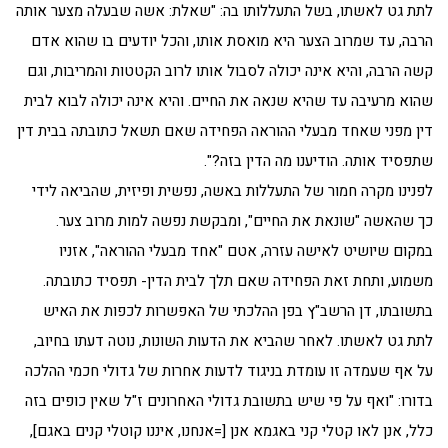
לתת גט לאשתו, בשל התעללותו בה: "שאלת: אשה שבעלה מצער אותה
הרבה, עד שמרוב הצער היא מואסת אותו, והכל יודעים בו שהוא אדם
קשה הרבה, והיא אינה יכולה לסבול אותו לרוב הקטטות והמריבות, וגם
שהוא מרעיבה עד שהיא שנאה את החיים. והיא אינה יכולה לבוא לבית
דין מפני שאחד מבעלי ההוראה הפחידה שאם תשאל כתובתה בבית דין
שתפסיד אותה. הודיענו מה הדין בזה?".
לפנינו מקרה חמור של התעללות באשה, נפשית ופיזית, שהביאה לידי
כך שהאשה "שונאת את החיים", ומבקשת נפשה למות מרוב צער.
במקום שיושיט לאישה עזרה, אטם "אחד מבעלי ההוראה", אזניו
משמוע, ותחת זאת הפחידה שאם תלך לבית הדין- תפסיד כתובתה.
בתשובתו, דן הרשב"ץ בפן ההלכתי של האפשרות לכפות את האיש
לתת גט לאשתו. לאחר שהביא את הדעות השונות, נוטה דעתו בחיוב,
על אף שעמדה זו עומדת בניגוד לדעות אחרות של גדולי חכמי ההלכה
בדורו: "ואף על פי שיש בתשובת גדולי האחרונים ז"ל שאין כופים בזה
כלל, אנן לאו קטלי קני באגמא אנן [=אנחנו, איננו קוטלי קנים באגם],