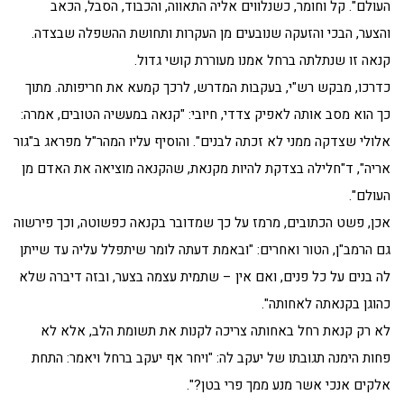
העולם". קל וחומר, כשנלווים אליה התאווה, והכבוד, הסבל, הכאב
והצער, הבכי והזעקה שנובעים מן העקרות ותחושת ההשפלה שבצדה.
קנאה זו שנתלתה ברחל אמנו מעוררת קושי גדול.
כדרכו, מבקש רש"י, בעקבות המדרש, לרכך קמעא את חריפותה. מתוך
כך הוא מסב אותה לאפיק צדדי, חיובי: "קנאה במעשיה הטובים, אמרה:
אלולי שצדקה ממני לא זכתה לבנים". והוסיף עליו המהר"ל מפראג ב"גור
אריה", ד"חלילה בצדקת להיות מקנאת, שהקנאה מוציאה את האדם מן
העולם".
אכן, פשט הכתובים, מרמז על כך שמדובר בקנאה כפשוטה, וכך פירשוה
גם הרמב"ן, הטור ואחרים: "ובאמת דעתה לומר שיתפלל עליה עד שייתן
לה בנים על כל פנים, ואם אין – שתמית עצמה בצער, ובזה דיברה שלא
כהוגן בקנאתה לאחותה".
לא רק קנאת רחל באחותה צריכה לקנות את תשומת הלב, אלא לא
פחות הימנה תגובתו של יעקב לה: "ויחר אף יעקב ברחל ויאמר: התחת
אלקים אנכי אשר מנע ממך פרי בטן?".