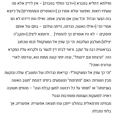
ומילתא דתליא בסברא [=ודבר התלוי בסברה] – אין לדיין אלא מה
שעיניו רואות. ואפשר שלא אמרו כן [=האוסרים והמחמירים] על כיוצא
בזה הצער הגדול. וכל שכן אם מרעיב אותה. ואילו הות דידהו לא הוו
אמרי הכי [=אילו האשה, הנדונה, הייתה שלהם – בתם של אותם
פוסקים – לא היו אומרים כך להחמיר]. … ורחמנא ליצלן [=והקב"ה
יצילנו] מעלבון העלובות. וכי כך עונין אל המעיקות? וכמו שכתוב
בבראשית רבה על יעקב. וראוי לבית דין לגעור בו ולקרוא עליו המקרא
הזה: "הרצחת וגם ירשת?", שזה יותר קשה ממות הוא, שדומה לארי
שדורס ואוכל".
"וכי כך עונין אל המעיקות"?- קריאתו הגדולה של התשב"ץ עולה ובוקעת
מבין השורות: האם "פתרונות" הנשמעים בימינו דוגמת "תשב האשה
בעגינותה" או "תוותר על כל רכושה למען קבלת הגט" – מהווים תשובה
ראויה למועקות העגונות ומסורבות הגט?
מבחינה פורמאלית בהחלט ייתכן שזו תוצאה אפשרית. אפשרית, אך
בלתי נסבלת.