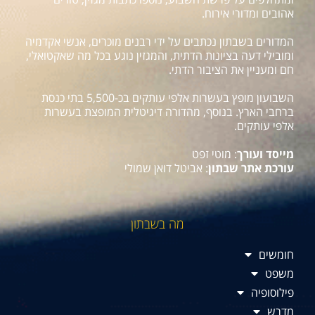
אהובים ומדורי אירוח.
המדורים בשבתון נכתבים על ידי רבנים מוכרים, אנשי אקדמיה
ומובילי דעה בציונות הדתית, והמגזין נוגע בכל מה שאקטואלי,
חם ומעניין את הציבור הדתי.
השבועון מופץ בעשרות אלפי עותקים בכ-5,500 בתי כנסת
ברחבי הארץ. בנוסף, מהדורה דיגיטלית המופצת בעשרות
אלפי עותקים.
מייסד ועורך
: מוטי זפט
עורכת אתר שבתון
: אביטל דואן שמולי
מה בשבתון
חומשים
משפט
פילוסופיה
מדרש