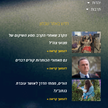
יהדות
תרבות
חדש באתר שבתון
הקרב שאחרי הקרב: מסע השיקום של
פצועי צה"ל
להמשך קריאה »
גם מאחורי הכותרות קורים דברים
להמשך קריאה »
הורים, ממתי הדרך לאושר עוברת
בנתב"ג?
להמשך קריאה »