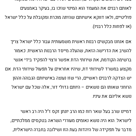
לאותם רבנים את המעמד הוא המינוי שזכו בו, בעיקר באמצעים
פוליטיים, ולאו דווקא אישיותם שהיתה מוכרת ומקובלת על כלל ישראל
(או לפחות כלל רבניו).
אם אנחנו מבקשים רבנות ראשית משמעותית עבור כלל ישראל צריך
להשיב את הדרישה הזאת, שהעלה מייסד הרבנות הראשית. כאמור
ברשימה הקודמת, את שירותי הדת אפשר ורצוי להפקיד בידי אנשי
מקצוע במשרד לשירותי דת, שיהיו אחראים על תפעול שירותי הדת. אם
יש הצדקה לרבנים ראשיים, הרי שזו נעוצה באישיותם הגבוהה וההון
הרוחני שאותו הם נושאים – היותם גדולי דור, אלה שכל עם ישראל
נושא אליהם את עיניו.
דמיינו שרב בעל שאר רוח כמו הרב יונתן זקס ז"ל היה רב ראשי
לישראל. הוא היה נושא נאומים מעוררי השראה בטקסים ממלכתיים,
מדבר על תפקידה של היהדות בעת הזו ושילובה בחברה הישראלית,