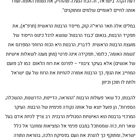
דעת הקהל בישראל, זה הכח הנעלה שהחזיק את נשמת האומה ועורר
אותה לחיים לאומיים שלמים ומתוקנים".
במלים אלה תאר הראי"ה קוק, מייסד הרבנות הראשית (תרפ"א), את
תפקיד הרבנות, בנאום 'כבוד הרבנות' שנשא לרגל כינוס הייסוד של
מועצת הרבנות הראשית. לדבריו, הרבנות היא הכוח הרוחני המפרנס את
'נשמת האומה', כלומר, תפקידה אינה פרטי (מתן מענה לשאלות אישיות
של אנשים) אלא בעיקר ציבורי – לפרנס את רוח הלאום. כמו לב פועם
המחייב את הגוף, כך הרבנות אמורה להחיות את הרוח של עם ישראל
ולתת לו תוכן וכיוון.
להבנתו, כל שאר פעולות הרבנות "ההוראה, הדיינות, הדרשנות, ההשכלה,
הספרות", הן פועל יוצא של אותה נקודה פנימית של הרבנות. העיקר
המרכזי ברבנות הוא האישיות הסגולית הרבנית. רב צריך להיות אדם בעל
שאר רוח, כזה שמסתכל במבט פנימי אל המציאות ומחובר אל כלל
ישראל, ומתוקף כך להנהיג את העם בפסיקת הלכה, בהוראת התורה