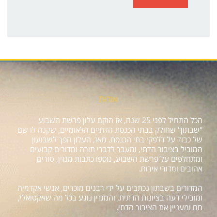
אודות
הכל התחיל לפני 25 שנה, אז הוקם עלון פרשת השבוע
"שבתון" שחולק בבתי הכנסת הדתיים הלאומיים, שקנה לו שם
של כבוד על דלפקי בתי הכנסת. מאז, העלון הפך לשבועון
המוביל בציבור הדתי, ומעבר לדברי תורה ומדורים קבועים
ומתחלפים על פרשת השבוע, נוספו כתבות מגזין, טורים
אהובים ומדורי אירוח.
המדורים בשבתון נכתבים על ידי רבנים מוכרים, אנשי אקדמיה
ומובילי דעה בציונות הדתית, והמגזין נוגע בכל מה שאקטואלי,
חם ומעניין את הציבור הדתי.