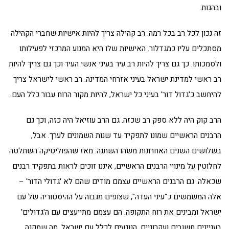
ובהגות.
זה נכון לכל רב בכל רמה. רב קהילה צריך להיות אישיות שחברי הקהילה
מסתכלים עליו כמגדלור. האישיות שלו היא המנוע המרכזי לפעילותו
ולסמכותו. כך גם צריך להיות רב עיר בעיני אנשי העיר וכך גם צריך להיות
רב ראשי למדינת ישראל בעיני אזרחי המדינה. רב ראשי לישראל צריך
להיחשב כ'גדול דור' בעיני כל ישראל, להיות מקור הרוח עבור כלל העם.
הרב קוק היה ללא ספק רב שכזה. גם הרב עוזיאל היה כזה, וכך גם
הרבנים הראשיים שמונו לתפקיד עד שנות השמונים לערך. אבל,
בשלושים השנים האחרונות משהו השתנה. מאז שהפוליטיקה השתלטה
לחלוטין על מינויי הרבנים הראשיים, איננו זוכים לראות בתפקיד רבנים
שכאלה. גם הרבנים הראשיים עצמם מודים שהם לא 'גדולי הדור' –
אלה המשמשים כ"עיני העדה", שצופים מגבוה על ההיסטוריה של עם
ישראל ומבינים את רוח התקופה. הם עצמם מתייעצים עם ה'גדולים'
בעניינים חשובים ועקרוניים, הנוגעים לכלל עם ישראל. מה שמקנה