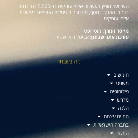
השבועון מופץ בעשרות אלפי עותקים בכ-5,500 בתי כנסת
ברחבי הארץ. בנוסף, מהדורה דיגיטלית המופצת בעשרות
אלפי עותקים.
מייסד ועורך
: מוטי זפט
עורכת אתר שבתון
: אביטל דואן שמולי
מה בשבתון
חומשים
משפט
פילוסופיה
מדרש
הלכה
החיים עצמם
בחברה הישראלית
המגזין