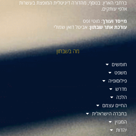
ברחבי הארץ. בנוסף, מהדורה דיגיטלית המופצת בעשרות
אלפי עותקים.
מייסד ועורך
: מוטי זפט
עורכת אתר שבתון
: אביטל דואן שמולי
מה בשבתון
חומשים
משפט
פילוסופיה
מדרש
הלכה
החיים עצמם
בחברה הישראלית
המגזין
יהדות