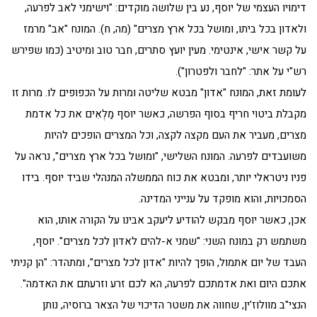
דימויו העצמי של יוסף, נע בין שלושה מוקדים: "וישימני לאב לפרעה,
ולאדון בכל ביתו, ומושל בכל ארץ מצרים" (מה, ח). המונח "אב" מרמז
על קשר אישי, אינטימי. מעין יועץ סתרים, חבר טוב ומיטיב (כמו שפירש
רש"י על אתר: "לחבר ולפטרון").
לעומת זאת, המונח "אדון" מבטא שליטה ומרות על הכפופים לו. מרות זו
מקבלת ביטוי חריף בסוף הפרשה, כאשר יוסף מַלְאִים את כל אדמת
מצרים, מעביר את העם מקצה לקצה, וכל המצרים הופכים להיות
משועבדים לפרעה. המונח השלישי, "ומושל בכל ארץ מצרים", נראה על
פניו ניטראלי יותר, ומבטא את כוח הממשלה המנהלי שביד יוסף. בידו
הסמכויות, והוא מופקד על ענייני המדינה.
אכן, כאשר יוסף מבקש להודיע ליעקב אבינו על הקורה אותו, הוא
משתמש רק במונח השני: "שמני א-להים לאדון לכל מצרים". יוסף,
העבד של יום אתמול, הופך להיות "אדון לכל מצרים", ומתהדר: "הן קניתי
אתכם היום ואת אדמתכם לפרעה, הא לכם זרע וזרעתם את האדמה".
הנצי"ב מוולוז'ין, שחווה את משטר הדיכוי של הצאר ברוסיה, נותן