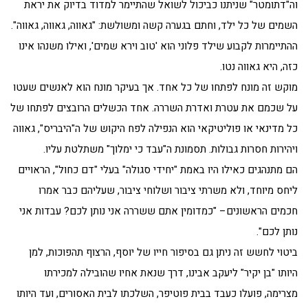
וה"דתומטר" שניתנו כביכול לשואל שהתיימר למדוד בדיוק את יראת
השמים של כל ילד, וחתם בגערה קשה ומשולשת: "גאווה, גאווה, גאווה".
ההתיימרות לקבוע שילד פלוני הוא 'טוב וירא שמים', ואילו משנהו אינו
כזה, היא גאווה נטו.
מוקש זה מונח לפתחו של כל אחד. אך בעיקר מונח הוא לאנשים שעטו
על שכמם את עטרת ואדרת השררה. אחד הכשלים הרובצים לפתחו של
כל מדינאי או פוליטיקאי הוא הנפילה לפח היקוש של ה"היבריס", גאווה
ויהירות חסרות גבולות. תסמונת ה"עבד כי ימלוך" משתלטת עליו.
הם מתנהגים כאילו היו באמת "יחידי סגולה" בעלי "דם כחול", הראויים
ליחס מיוחד, ולא משרתי ציבור ושלוחי ציבור, שעליהם כבר אמרו
חכמים הראשונים– "כמדומין אתם ששררה אני נותן לכם? עבדות אני
נותן לכם".
ביטוי לחשש זה ניתן גם בסיפור חייו של יוסף, הרצוף תהפוכות, למן
היותו "בן יקיר" ליעקב אבינו, דרך שנאת אחיו שהובילה למכירתו
מצרימה, פועלו כעבד בבית פוטיפר, השלכתו לבית האסורים, ועד היותו