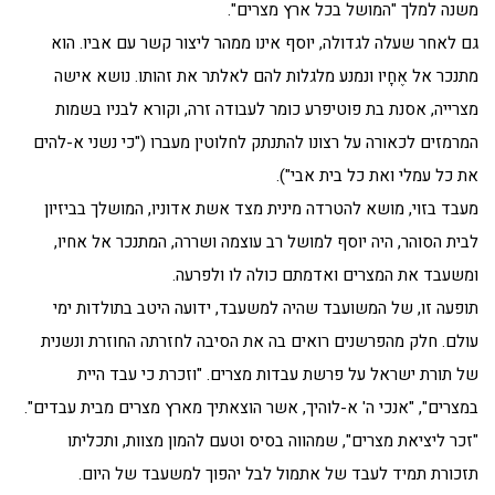
משנה למלך "המושל בכל ארץ מצרים".
גם לאחר שעלה לגדולה, יוסף אינו ממהר ליצור קשר עם אביו. הוא
מתנכר אל אֶחָיו ונמנע מלגלות להם לאלתר את זהותו. נושא אישה
מצרייה, אסנת בת פוטיפרע כומר לעבודה זרה, וקורא לבניו בשמות
המרמזים לכאורה על רצונו להתנתק לחלוטין מעברו ("כי נשני א-להים
את כל עמלי ואת כל בית אבי").
מעבד בזוי, מושא להטרדה מינית מצד אשת אדוניו, המושלך בביזיון
לבית הסוהר, היה יוסף למושל רב עוצמה ושררה, המתנכר אל אחיו,
ומשעבד את המצרים ואדמתם כולה לו ולפרעה.
תופעה זו, של המשועבד שהיה למשעבד, ידועה היטב בתולדות ימי
עולם. חלק מהפרשנים רואים בה את הסיבה לחזרתה החוזרת ונשנית
של תורת ישראל על פרשת עבדות מצרים. "וזכרת כי עבד היית
במצרים", "אנכי ה' א-לוהיך, אשר הוצאתיך מארץ מצרים מבית עבדים".
"זכר ליציאת מצרים", שמהווה בסיס וטעם להמון מצוות, ותכליתו
תזכורת תמיד לעבד של אתמול לבל יהפוך למשעבד של היום.