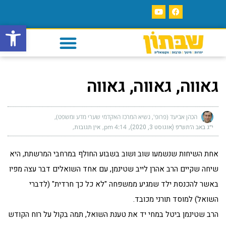
פתח סרגל
גאווה, גאווה, גאווה
הכהן אביעד (פרופ', נשיא המרכז האקדמי שערי מדע ומשפט)
י״ג באב ה׳תש״פ (אוגוסט 3, 2020)
4:14 pm
אין תגובות
אחת השיחות שנשמעו שוב ושוב בשבוע החולף במרחבי המרשתת, היא
שיחה שקיים הרב אהרן לייב שטינמן, עם אחד השואלים דבר עצה מפיו
באשר להכנסת ילד שמגיע ממשפחה "לא כל כך חרדית" (לדברי
השואל) למוסד תורני מכובד.
הרב שטינמן ביטל במחי יד את טענת השואל, תמה בקול על רוח הקודש