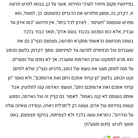
בפירושיו מקום מיוחד לערכי החירות. אשר על כן, בבואו לפרש פרשה
זו, דקדק בה, ונמנע מלפרש את הדברים כפשוטם. כך, למשל, הוא
מפרש שהמונח "וישימני… לאדון לכל ביתו", אין פירושו "כמו אדון על
עבדיו, אלא כמו המכונה בכבוד בשם אדון", תואר כבוד בלבד.
בשונה מהרושם הראשוני ממקרא הפרשה, מצמצם הנצי"ב גם את
שעבודם של הכפופים לפרעה עד למינימום. מתוך דקדוק בלשון הכתוב
הוא מגיע למסקנה שרק האדמות שועבדו, אך לא גופם של המצרים.
על מנת למתק מעט את טעמו של כתוב, מדגיש הנצי"ב שלא לחינם
נקט הכתוב בלשון "הן קניתי אתכם היום ואת אדמתכם", ולא נאמר "הן
קניתי אתכם ואת אדמתכם היום", וטעמו: האדמה קנה לחלוטין, אבל
אותם בעצמם לא קנה באמת". לאמור: גם קניין זה של האדמה, הפוגע
קשות בחירותו של אדם, נעשה רק ל"תכלית ראויה, ובמידה שאינה עולה
על הנדרש", כהוראת שעה בלבד ולא לצמיתות, בהיקף מצומצם, באנו
חושך לגרש. (ויגש תשע"ח)