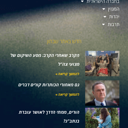
בחברה הישראלית
המגזין
יהדות
תרבות
חדש באתר שבתון
הקרב שאחרי הקרב: מסע השיקום של
פצועי צה"ל
להמשך קריאה »
גם מאחורי הכותרות קורים דברים
להמשך קריאה »
הורים, ממתי הדרך לאושר עוברת
בנתב"ג?