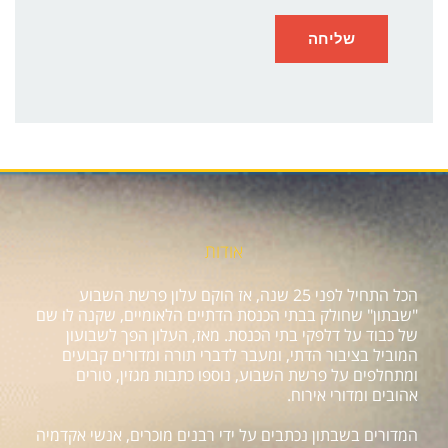
אודות
הכל התחיל לפני 25 שנה, אז הוקם עלון פרשת השבוע
"שבתון" שחולק בבתי הכנסת הדתיים הלאומיים, שקנה לו שם
של כבוד על דלפקי בתי הכנסת. מאז, העלון הפך לשבועון
המוביל בציבור הדתי, ומעבר לדברי תורה ומדורים קבועים
ומתחלפים על פרשת השבוע, נוספו כתבות מגזין, טורים
אהובים ומדורי אירוח.
המדורים בשבתון נכתבים על ידי רבנים מוכרים, אנשי אקדמיה