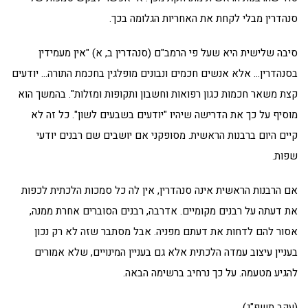
סנהדרין מבלי לקחת את האחריות הגלומה בכך.
סיבה שלישית היא שעל פי הרמב"ם (סנהדרין ב, א) "אין מעמידין
בסנהדרין… אלא אנשים חכמים ונבונים מופלגין בחכמת התורה… יודעים
קצת משאר חכמות כגון רפואות וחשבון ותקופות ומזלות". בהמשך הוא
מוסיף על כך את הדרישה שיהיו "יודעים בשבעים לשון". כל זה לא
קיים היום ברבנות הראשית. מסופקני אם יושבים שם רבנים יודעי
שפות.
אם הרבנות הראשית אינה סנהדרין, אין לה כל סמכות הלכתית לכפות
את דעתה על רבנים מקומיים. אדרבה, רבנים הסוברים אחרת ממנה,
אסור להם לדחות את דעתם מפניה. אבל מסתבר שזה לא רק נכון
בעניין עיצוב עמדה הלכתית אלא גם בעניין המינויים, שלא אמורים
להגיע מטעמה. על כך נרחיב ברשימה הבאה.
(עקב תשפ"ג)