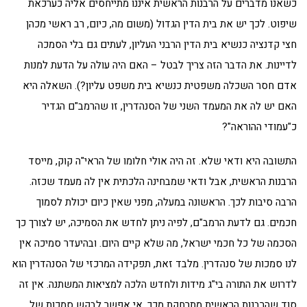
כשאנו מדברים על הרבנות הראשית איננו מתייחסים אליה כערכאת
שיפוט. לכך יש את בית הדין הגדול (משום מה, כיום, רב ראשי מכהן
חצי קדנציה כנשיא בית הדין הרבני העליון, לעתים גם בלי הסמכה
לדיינות. את הדבר הזה צריך לבטל – האם היה עולה על הדעת למנות
אדם חסר השכלה משפטית כנשיא בית משפט עליון?). השאלה היא
האם יש לה את המעמד השני של הסנהדרין, זו שהרמב"ם הגדיר
כ"עמודי ההוראה"?
התשובה היא ודאי שלא. זה היה אולי חלומו של הראי"ה קוק, מייסד
הרבנות הראשית, אבל ודאי שמבחינה הלכתית אין לה מעמד שכזה.
הרבה סיבות לכך. הראשונה במעלה, מפני שאין כיום יכולת לסמוך
חכמים. גם לדעת הרמב"ם, לפיה ניתן לחדש את הסמיכה, יש לצורך כך
הסכמה של כל חכמי ישראל, מה שלא קיים היום. ובהיעדר סמיכה אין
לנו סמכות של סנהדרין. מלבד זאת, תפקידה המרכזי של הסנהדרין הוא
לדרוש את התורה בי"ג מידות ולחדש הלכה למציאות המשתנה. אין זה
סוד שהרבנות הראשית מתרחקת מכך. אי אפשר לבקש סמכות של