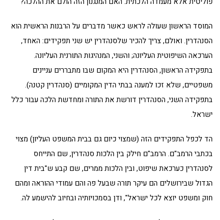
פוליטית אלא מעמדה הלכתית. האם המנגנון הזה הולם את ההלכה?
המוסד הראשון שעולה לראש כאשר מדברים על הרבנות הראשית הוא
הסנהדרין. ואולם, צריך להכיר שלסנהדרין יש שני תפקידים: האחד,
הערכאה השיפוטית העליונה; והשני, המנהיגות התורנית העליונה.
בתפקידה הראשון, הסנהדרין היא המקום שבו מתבררים עניינים
משפטיים, שלא זכו למענה בבתי הדין המקומיים (סנהדרין קטנה).
בתפקידה השני, הסנהדרין דורשת את התורה ומחדשת הלכה עבור כלל
ישראל.
הד לכפל התפקידים הזה (שמצוי כיום גם בבית המשפט העליון) מצוי
בכתבי הרמב"ם. הרמב"ם חילק בין הלכות סנהדרין, שם התייחס
לסנהדרין כערכאת שיפוט, ובין הלכות ממרים, שם קבע ש"בית דין
הגדול שבירושלים הם עיקר תורה שבעל פה והם עמודי ההוראה ומהם
חוק ומשפט יוצא לכל ישראל", ודן בסמכויותיה ובחיוב להישמע לה.