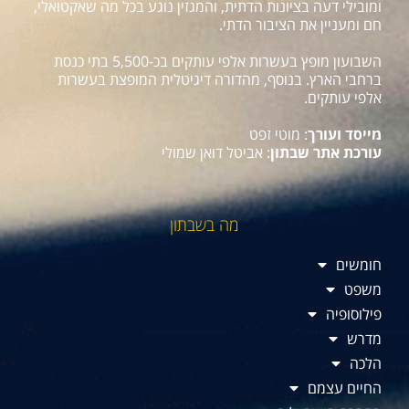
ומובילי דעה בציונות הדתית, והמגזין נוגע בכל מה שאקטואלי,
חם ומעניין את הציבור הדתי.
השבועון מופץ בעשרות אלפי עותקים בכ-5,500 בתי כנסת
ברחבי הארץ. בנוסף, מהדורה דיגיטלית המופצת בעשרות
אלפי עותקים.
מייסד ועורך
: מוטי זפט
עורכת אתר שבתון
: אביטל דואן שמולי
מה בשבתון
חומשים
משפט
פילוסופיה
מדרש
הלכה
החיים עצמם