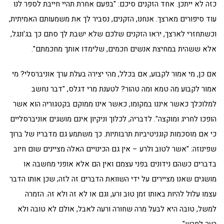
כזה לא ייתכן. אחד הזקנים סיכם: "בפעם אחרת תהיי חייבת לספר לנו
עוד סיפורים מארצך. אנחנו, הזקנים, נסביר לך את משמעותם האמיתית,
וכשתחזרי לארצך, יראו הזקנים שלכם שלא ישבת לך סתם כך בג'ונגל,
אלא ששהית במחיצת אנשים חכמים, שלימדו אותך מחכמתם".
אם כן, מי אמור לקבוע, אם בכלל, מהי יצירה בעלת ערך אוניברסלי? מי
אמור לקבוע מה טמא ומה טהור? לטענת מרי דגלס, "דבר נחשב
למלוכלך כאשר איננו במקומו, כאשר אינו ממוקם בקטגוריה הוא אשר
הופכו לחריג ומוקצה". לדבריה, לכלוך וניקיון אינם מושגים אוניברסליים
כי אם מוסכמות קוגניטיביות תרבותיות. כך משתמע גם מדבריו של ברוך
שפינוזה: "אשר לטוב ולרע – אין גם הכינויים האלה מציינים שום חיוב
בדברים כשהם נידונים בפני עצמם ואין הם אלא אופני מחשבה או
מושגים שאנו מציירים על ידי השוואת הדברים זה לזה; שכן אותו הדבר
עצמו עלול להיות באותו זמן טוב ורע, וגם או לא זה ולא זה. הזמרה
למשל, טובה היא לבעל מרה שחורה ורעה לאבל, אולם לא טובה ולא
רעה לחרש".