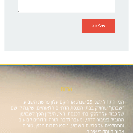
אודות
הכל התחיל לפני 25 שנה, אז הוקם עלון פרשת השבוע
"שבתון" שחולק בבתי הכנסת הדתיים הלאומיים, שקנה לו שם
של כבוד על דלפקי בתי הכנסת. מאז, העלון הפך לשבועון
המוביל בציבור הדתי, ומעבר לדברי תורה ומדורים קבועים
ומתחלפים על פרשת השבוע, נוספו כתבות מגזין, טורים
אהובים ומדורי אירוח.