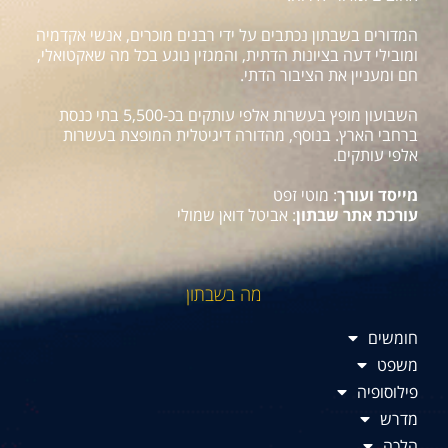
המדורים בשבתון נכתבים על ידי רבנים מוכרים, אנשי אקדמיה
ומובילי דעה בציונות הדתית, והמגזין נוגע בכל מה שאקטואלי,
חם ומעניין את הציבור הדתי.
השבועון מופץ בעשרות אלפי עותקים בכ-5,500 בתי כנסת
ברחבי הארץ. בנוסף, מהדורה דיגיטלית המופצת בעשרות
אלפי עותקים.
מייסד ועורך
: מוטי זפט
עורכת אתר שבתון
: אביטל דואן שמולי
מה בשבתון
חומשים
משפט
פילוסופיה
מדרש
הלכה