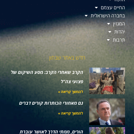
החיים עצמם
בחברה הישראלית
המגזין
יהדות
תרבות
חדש באתר שבתון
הקרב שאחרי הקרב: מסע השיקום של
פצועי צה"ל
להמשך קריאה »
גם מאחורי הכותרות קורים דברים
להמשך קריאה »
הורים, ממתי הדרך לאושר עוברת