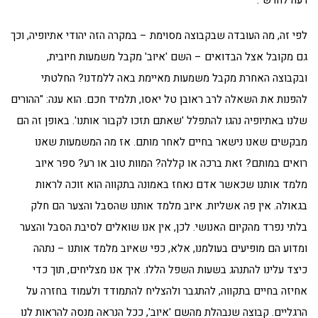
לפי זה, מה העובדה שבקבוצה מסוימת – במקרה הזה יהודי אתיופיה, וכך
גם מקובל אצל הבדואים – השם 'איוב' מקבל משמעות חיובית,
ובקבוצה האחרת מקבל משמעות מאיימת באה ללמדנו? החלטתי
להפנות את השאלה לרב ראובן טל יאסו, תלמיד חכם. הוא ענה: "ההורים
שלנו באתיופיה נהגו להתפלל 'שאתם תזכו לקבור אותנו'. באופן זה הם
מבקשים שאנו נישאר בחיים לאחר מותם. אז מה המשמעות שאנו
רואים במותם? זאת ברכה או קללה? המוות טוב או רע? ספר איוב
מלמד אותנו שכאשר אדם נאחז באמונה בתקווה הוא זוכה לראות
בגאולה. אין פה אשליות. איוב מלמד אותנו שהסבל והצער הם חלק
בלתי נפרד מהקיום האנושי. לכן, אין אנו שואלים לסיבת הסבל והצער
ומדוע הם מופיעים בעולמנו, אלא, כפי שאיוב מלמד אותנו – נתהה
כיצד עלינו להתנהג בשעות השפל הללו. איך אנו מצליחים, תוך כדי
אחיזה בחיים בתקווה, להתגבר ולהצליח להתמודד ולעמוד בחזרה על
הרגליים. קבוצה שנבהלת מהשם 'איוב', ככל הנראה מנסה להראות לנו