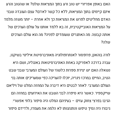
האם באופן אפריורי יש טוב ורע בתוך המציאות שלנו? או שהטוב והרע
אינם קיימים בתוך המציאות, ללא כל קשר לאדם? עצם העובדה שבני
האדם מחליטים לפרש את המציאות כך ולא אחרת – יותר משזה מלמד
על המציאות האובייקטיבית, זה בא ללמד אותנו על עולם הערכים של
אותה קבוצה. מה האתגרים שעומדים לפניה? מה הוא עולם הערכים
שלה?
לורה בוהאנן, פרופסור לאנתרופולוגיה מאוניברסיטת אילינוי בשיקגו,
עברה בדרכה לאפריקה באחת האוניברסיטאות באנגליה, ושם היא
נשאלה האם יש יצירת ספרות כלשהי של העולם המערבי שבני שבט
הטיב, החיים במרכז ניגריה, יוכלו להעריכה כפי שמעריכים אותה בני
העולם המערבי. לאחר לבטים היא דיברה על המחזה המלט של ויליאם
שייקספיר. כאשר היא סיפרה לבני השבט את האירועים במחזה הם
הגיבו בפרצי צחוק עזים – בעיניהם המלט היה סיפור בלתי אפשרי:
גיבורו היה נסיך טיפש והתנהגותו לא הלמה את מעמדו, ולדידם סיפור