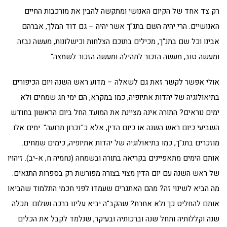
רק צד אחד של הקיום האנושי ומתקשה להבין את מורכבות החיים
האנושיים. הרי יהיה השם בתנ"ך אשר יהיה – גם דוד המלך, אברהם
אבינו וכל שם בתנ"ך, מכילים בתוכם הצלחות וכישלונות, מעשה נבזה
ומעשה טוב, מעשה הזכור לתהילה ומעשה הזכור לשמצה".
אולי אפשר לקשר זאת גם לשאלה – מדוע ראש השנה ויום הכיפורים
בתיאולוגיה של יהדות אתיופיה, כמו במקרא, הם ימי חג שמחים ולא
ימים נוראים? התורה אינה מציינת את המועד החל ביום הראשון בחודש
השביעי כיום ראש השנה או כיום הדין, אלא כ"זכרון תרועה". ימים אלו
מוזכרים בתנ"ך, כמו בתיאולוגיה של יהדות אתיופיה, כימים שמחים.
אותם הימים מתאפיינים בקריאה בתורה ובשמחה (נחמיה ח, א-יב). זיהויו
של ראש השנה עם יום הדין מצוי בצורה מפורשת רק בספרות התנאים.
מה הביא לשינוי זה? מהם האתגרים שעמדו לפני חכמי התלמוד שהביאו
אותם להחליט כך ולא אחרת? שהקב"ה יביא עלינו ברכה ושלום. תכלה
שנה וקללותיה ותחל שנה וברכותיה ובעיקר, שנלמד לקבל את הכלים