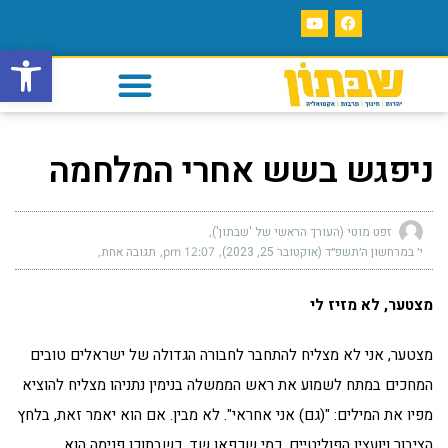
פתח סרגל
ניפגש בשש אחרי המלחמה
זפט מוטי (העורך הראשי של 'שבתון')
י׳ במרחשון ה׳תשפ״ד (אוקטובר 25, 2023)
12:07 pm
תגובה אחת
מצטער, לא מזיז לי
מצטער, אני לא מצליח להתחבר לחבורה הגדולה של ישראלים טובים
המחכים במתח לשמוע את ראש הממשלה בנימין נתניהו מצליח להוציא
מפיו את המילים: "(גם) אני אחראי". לא מבין. אם הוא יאמר זאת, בלחץ
הציבור ויועציו הפוליטיים, כמי שכפאו שד, כשבתוכו פנימה הוא