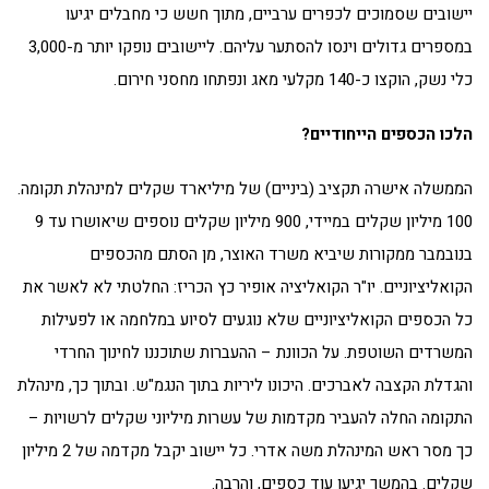
יישובים שסמוכים לכפרים ערביים, מתוך חשש כי מחבלים יגיעו
במספרים גדולים וינסו להסתער עליהם. ליישובים נופקו יותר מ-3,000
כלי נשק, הוקצו כ-140 מקלעי מאג ונפתחו מחסני חירום.
הלכו הכספים הייחודיים?
הממשלה אישרה תקציב (ביניים) של מיליארד שקלים למינהלת תקומה.
100 מיליון שקלים במיידי, 900 מיליון שקלים נוספים שיאושרו עד 9
בנובמבר ממקורות שיביא משרד האוצר, מן הסתם מהכספים
הקואליציוניים. יו"ר הקואליציה אופיר כץ הכריז: החלטתי לא לאשר את
כל הכספים הקואליציוניים שלא נוגעים לסיוע במלחמה או לפעילות
המשרדים השוטפת. על הכוונת – ההעברות שתוכננו לחינוך החרדי
והגדלת הקצבה לאברכים. היכונו ליריות בתוך הנגמ"ש. ובתוך כך, מינהלת
התקומה החלה להעביר מקדמות של עשרות מיליוני שקלים לרשויות –
כך מסר ראש המינהלת משה אדרי. כל יישוב יקבל מקדמה של 2 מיליון
שקלים. בהמשך יגיעו עוד כספים, והרבה.