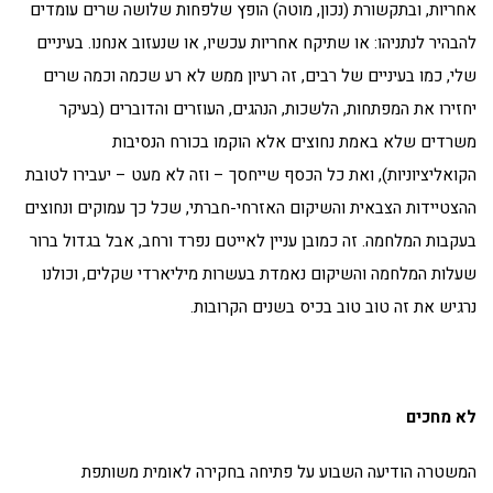
אחריות, ובתקשורת (נכון, מוטה) הופץ שלפחות שלושה שרים עומדים
להבהיר לנתניהו: או שתיקח אחריות עכשיו, או שנעזוב אנחנו. בעיניים
שלי, כמו בעיניים של רבים, זה רעיון ממש לא רע שכמה וכמה שרים
יחזירו את המפתחות, הלשכות, הנהגים, העוזרים והדוברים (בעיקר
משרדים שלא באמת נחוצים אלא הוקמו בכורח הנסיבות
הקואליציוניות), ואת כל הכסף שייחסך – וזה לא מעט – יעבירו לטובת
ההצטיידות הצבאית והשיקום האזרחי-חברתי, שכל כך עמוקים ונחוצים
בעקבות המלחמה. זה כמובן עניין לאייטם נפרד ורחב, אבל בגדול ברור
שעלות המלחמה והשיקום נאמדת בעשרות מיליארדי שקלים, וכולנו
נרגיש את זה טוב טוב בכיס בשנים הקרובות.
לא מחכים
המשטרה הודיעה השבוע על פתיחה בחקירה לאומית משותפת