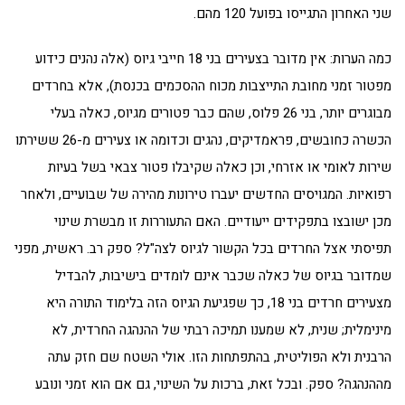
שני האחרון התגייסו בפועל 120 מהם.
כמה הערות: אין מדובר בצעירים בני 18 חייבי גיוס (אלה נהנים כידוע
מפטור זמני מחובת התייצבות מכוח ההסכמים בכנסת), אלא בחרדים
מבוגרים יותר, בני 26 פלוס, שהם כבר פטורים מגיוס, כאלה בעלי
הכשרה כחובשים, פראמדיקים, נהגים וכדומה או צעירים מ-26 ששירתו
שירות לאומי או אזרחי, וכן כאלה שקיבלו פטור צבאי בשל בעיות
רפואיות. המגויסים החדשים יעברו טירונות מהירה של שבועיים, ולאחר
מכן ישובצו בתפקידים ייעודיים. האם התעוררות זו מבשרת שינוי
תפיסתי אצל החרדים בכל הקשור לגיוס לצה"ל? ספק רב. ראשית, מפני
שמדובר בגיוס של כאלה שכבר אינם לומדים בישיבות, להבדיל
מצעירים חרדים בני 18, כך שפגיעת הגיוס הזה בלימוד התורה היא
מינימלית; שנית, לא שמענו תמיכה רבתי של ההנהגה החרדית, לא
הרבנית ולא הפוליטית, בהתפתחות הזו. אולי השטח שם חזק עתה
מההנהגה? ספק. ובכל זאת, ברכות על השינוי, גם אם הוא זמני ונובע