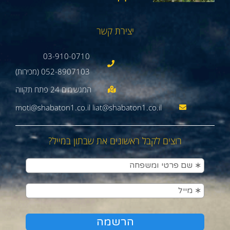
יצירת קשר
03-910-0710
052-8907103 (מכירות)
moti@shabaton1.co.il liat@shabaton1.co.il
רוצים לקבל ראשונים את שבתון במייל?