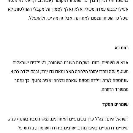
במשנה "אל תדון חברך עד שתגיע למקומו" (אבות ב, ד), אני לא מנסה
אפילו לגבש עמדה משלי, אלא נאלץ לסמוך על מקבלי ההחלטות. לא
שכל כך הוכיחו עצמם לאחרונה, אבל זה מה יש. ולהתפלל.
רחם נא
אבא שבשמיים, רחם. בעקבות השבת השחורה, 21 ילדים ישראלים
מעוטף עזה נותרו יתומי מלחמה מאב ומאם גם יחד, ובהם ילדה בת 4
שנחטפה לעזה, וילדה נוספת שאמה נרצחה ואביה נחטף. כך נמסר
ממשרד הרווחה.
שומרים הפקד
'ישראל היום': צה"ל ערך בשבועיים האחרונים, מאז הטבח בעוטף עזה,
שינויים דרמטיים בהיערכות ביישובים ביהודה ושומרון, בדגש על