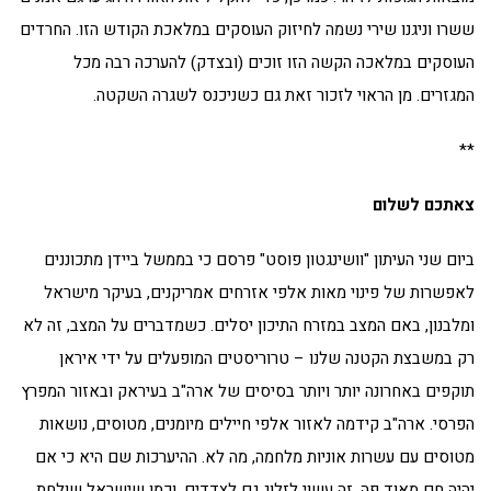
ששרו וניגנו שירי נשמה לחיזוק העוסקים במלאכת הקודש הזו. החרדים
העוסקים במלאכה הקשה הזו זוכים (ובצדק) להערכה רבה מכל
המגזרים. מן הראוי לזכור זאת גם כשניכנס לשגרה השקטה.
**
צאתכם לשלום
ביום שני העיתון "וושינגטון פוסט" פרסם כי בממשל ביידן מתכוננים
לאפשרות של פינוי מאות אלפי אזרחים אמריקנים, בעיקר מישראל
ומלבנון, באם המצב במזרח התיכון יסלים. כשמדברים על המצב, זה לא
רק במשבצת הקטנה שלנו – טרוריסטים המופעלים על ידי איראן
תוקפים באחרונה יותר ויותר בסיסים של ארה"ב בעיראק ובאזור המפרץ
הפרסי. ארה"ב קידמה לאזור אלפי חיילים מיומנים, מטוסים, נושאות
מטוסים עם עשרות אוניות מלחמה, מה לא. ההיערכות שם היא כי אם
יהיה חם מאוד פה, זה עשוי לזלוג גם לצדדים. וכמו שישראל שולחת