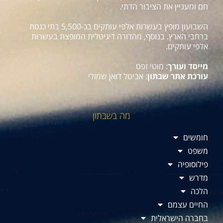
חם ומעניין את הציבור הדתי.
השבועון מופץ בעשרות אלפי עותקים בכ-5,500 בתי כנסת
ברחבי הארץ. בנוסף, מהדורה דיגיטלית המופצת בעשרות
אלפי עותקים.
מייסד ועורך
: מוטי זפט
עורכת אתר שבתון
: אביטל דואן שמולי
מה בשבתון
חומשים
משפט
פילוסופיה
מדרש
הלכה
החיים עצמם
בחברה הישראלית