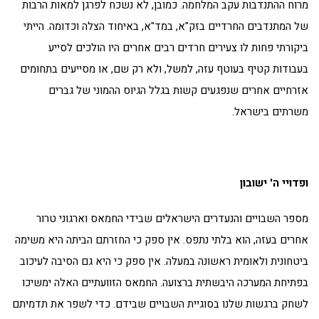
מרוח ההתנדבות עקב המלחמה. כמובן, לא נשכח לפרגן למאות הרבות
של המתנדבים החרדיים בזק"א, במד"א, באיחוד הצלה וכדומה. הייתי
ביקורתי פחות לו צעירים חרדים רבים אחרים היו הולכים לסייע
בעבודות קטיף בעוטף עזה, למשל, ולא רק שם, או מסייעים בתחומים
אזרחיים אחרים שנפגעים קשות בגלל הגיוס ההמוני של גברים
משרתים בישראל.
ופדויי ה' ישובון
מספר השבויים והנעדרים הישראלים שבידי החמאס וארגוני טרור
אחרים בעזה, הוא בלתי נתפס. אין ספק כי החזרתם הביתה היא משימה
ביטחונית ולאומית ראשונה במעלה. אין ספק כי היא גם הסיבה לעיכוב
בפתיחת המערכה היבשתית ברצועה. החמאס הזוועתיים האלה ימשיכו
לשחק ברגשות שלנו בסוגיית השבויים שבידם. כדי לשפר את תדמיתם