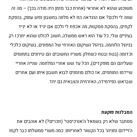
משוכנע שהוא לא אחראי (אחרת כבר מזמן היה מודה בכך) – מה זה
שווה לי ולכם? אם ההודאה הזו לא מלווה בחשבון נפש עמוק, בהפקת
לקחים, בהסקת מסקנות, מה אכפת לי ולכם אם יגיד או לא יגיד.
בעיניים שלי, כל עוד הוא ראש ממשלה, חשוב לכולנו שהוא יתרכז רק
בניהול הלוחמה, בניהול השיקום האזרחי של המפונים, בשיקום כלכלי
וכדומה (בטח ובטח כשחלק משריו החשובים הם טירונים בתחומים
שעליהם הם מופקדים), הכל עד שש אחרי המלחמה. שנייה אחריי
שיידמו התותחים, אז כולם מוזמנים לבוא חשבון איתו ועם אחרים
שבראש הפירמידה, האזרחית והצבאית גם יחד.
הסבלנות פוקעת
מסתבר שלא רק בשמאל ה'אנרכיסטי' (זוכרים?) לא אוהבים את
ה'ויידום נתניהו' בכל הקשור לאחריותו. כמה משרי ממשלתו כבר לקחו