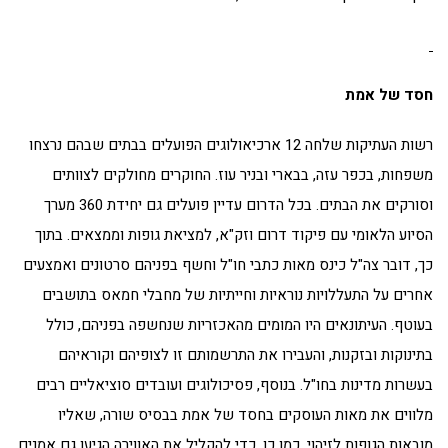
חסד של אמת
רשות העתיקות שלחה 12 ארכיאולוגים הפועלים בבתים שבהם נרצחו
משפחות, בכפר עזה, בבארי ובניר עוז. החוקרים מחולקים לצוותים
וסורקים את הבתים. בכל הדרום עדיין פועלים גם יחידת 360 מערך
הסיוע הלאומי עם פיקוד דרום וזק"א, למציאת גופות וממצאים. בתוך
כך, דובר צה"ל כינס מאות כתבי חו"ל וחשף בפניהם סרטונים ואמצעים
אחרים על התעללויות נוראיות וחייתיות של מחבלי חמאס בתושבים
בעוטף. העיתונאים היו המומים מהאכזריות שנחשפה בפניהם, כולל
בתינוקות ובזקנות, והעבירו את התרשמותם זו לצופיהם וקוראיהם
בעשרות מדינות בחו"ל. בנוסף, פסיכולוגים ועובדים סוציאליים רבים
מלווים את מאות העוסקים בחסד של אמת בבסיס שורה, שאליו
מובאות הגופות לזיהוי. כמו כן, כדי להקליל את האווירה הגיעו גם אמנים