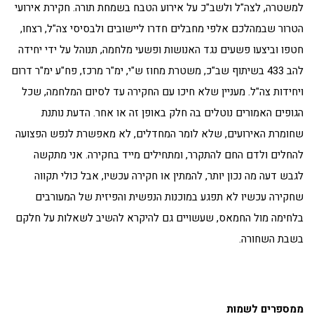
למשטרה, לצה"ל ולשב"כ על אירוע הטבח בשמחת תורה. חקירת אירועי
הטרור שבמהלכם אלפי מחבלים חדרו ליישובים ולבסיסי צה"ל, רצחו,
חטפו וביצעו פשעים נגד האנושות ופשעי מלחמה, תנוהל על ידי יחידה
להב 433 בשיתוף שב"כ, משטרת מחוז ש"י, ימ"ר מרכז, פח"ע ימ"ר דרום
ויחידות צה"ל. מעניין שלא חיכו עם החקירה עד לסיום המלחמה, שכל
הגופים האמורים נוטלים בה חלק באופן זה או אחר. הדעת נותנת
שחומרת האירועים, שלא לומר המחדלים, לא מאפשרת לנפש הפצועה
להחלים ולדם החם להתקרר, ומתחילים מייד בחקירה. אני מתקשה
לגבש דעה מה נכון יותר, להמתין או חקירה עכשיו, אבל כולי תקווה
שחקירה עכשיו לא תפגע במוכנות הנפשית והפיזית של המעורבים
בלחימה מול החמאס, שעשויים גם להיקרא להשיב לשאלות על חלקם
בשבת השחורה.
ממספרים לשמות