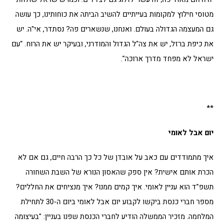
מטוסי חילוץ למקומות בעייתיים להשיב הביתה את כוחותינו, כך עושה
גם המעצמה הגדולה בעולם. ואנחנו, שנשארים פה? נסתדר, אי"ה. יש
את כיפת ברזל, יש את צה"ל הגדול והמודרני, ובעיקר יש את הרוח. "עם
ישראל לא מפחד מדרך ארוכה".
**
יום אבל לאומי
איך מתמודדים עם כאב על אובדן של כל כך הרבה חיים, גם אם לא
הכרת אותם אישית? אין ספק שהאסון הנורא של השבת השחורה
תשפ"ד הוא עניין לאומי. איך קמים ממנו? איך מנציחים את החללים?
מספר חברי כנסת ביקשו לקבוע יום אבל לאומי ביום ה-30 לתחילת
המלחמה. מזכיר הממשלה הודיע לחברי הכנסת שפנו בעניין: "בעיצומה