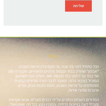
אודות
הכל התחיל לפני 25 שנה, אז הוקם עלון פרשת השבוע
"שבתון" שחולק בבתי הכנסת הדתיים הלאומיים, שקנה לו שם
של כבוד על דלפקי בתי הכנסת. מאז, העלון הפך לשבועון
המוביל בציבור הדתי, ומעבר לדברי תורה ומדורים קבועים
ומתחלפים על פרשת השבוע, נוספו כתבות מגזין, טורים
אהובים ומדורי אירוח.
המדורים בשבתון נכתבים על ידי רבנים מוכרים, אנשי אקדמיה
ומובילי דעה בציונות הדתית, והמגזין נוגע בכל מה שאקטואלי,