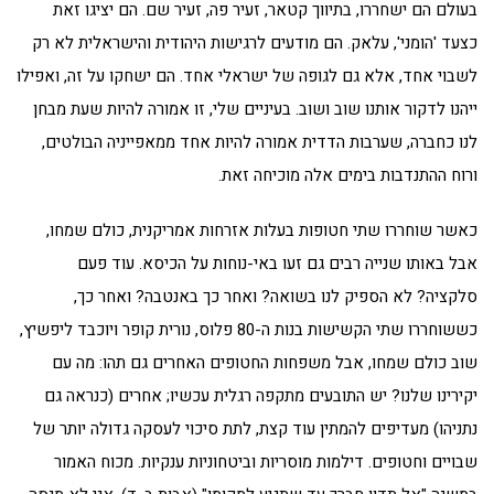
בעולם הם ישחררו, בתיווך קטאר, זעיר פה, זעיר שם. הם יציגו זאת
כצעד 'הומני', עלאק. הם מודעים לרגישות היהודית והישראלית לא רק
לשבוי אחד, אלא גם לגופה של ישראלי אחד. הם ישחקו על זה, ואפילו
ייהנו לדקור אותנו שוב ושוב. בעיניים שלי, זו אמורה להיות שעת מבחן
לנו כחברה, שערבות הדדית אמורה להיות אחד ממאפייניה הבולטים,
ורוח ההתנדבות בימים אלה מוכיחה זאת.
כאשר שוחררו שתי חטופות בעלות אזרחות אמריקנית, כולם שמחו,
אבל באותו שנייה רבים גם זעו באי-נוחות על הכיסא. עוד פעם
סלקציה? לא הספיק לנו בשואה? ואחר כך באנטבה? ואחר כך,
כששוחררו שתי הקשישות בנות ה-80 פלוס, נורית קופר ויוכבד ליפשיץ,
שוב כולם שמחו, אבל משפחות החטופים האחרים גם תהו: מה עם
יקירינו שלנו? יש התובעים מתקפה רגלית עכשיו; אחרים (כנראה גם
נתניהו) מעדיפים להמתין עוד קצת, לתת סיכוי לעסקה גדולה יותר של
שבויים וחטופים. דילמות מוסריות וביטחוניות ענקיות. מכוח האמור