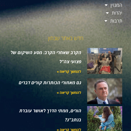
המגזין
יהדות
תרבות
חדש באתר שבתון
הקרב שאחרי הקרב: מסע השיקום של
פצועי צה"ל
להמשך קריאה »
גם מאחורי הכותרות קורים דברים
להמשך קריאה »
הורים, ממתי הדרך לאושר עוברת
בנתב"ג?
להמשך קריאה »