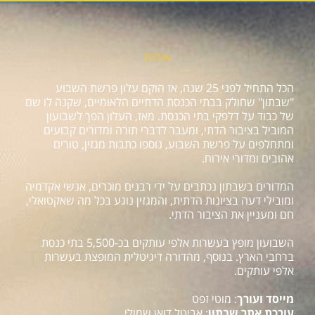
אודות
הכל התחיל לפני 25 שנה, אז הוקם עלון פרשת השבוע
"שבתון" שחולק בבתי הכנסת הדתיים הלאומיים, שקנה לו שם
של כבוד על דלפקי בתי הכנסת. מאז, העלון הפך לשבועון
המוביל בציבור הדתי, ומעבר לדברי תורה ומדורים קבועים
ומתחלפים על פרשת השבוע, נוספו כתבות מגזין, טורים
אהובים ומדורי אירוח.
המדורים בשבתון נכתבים על ידי רבנים מוכרים, אנשי אקדמיה
ומובילי דעה בציונות הדתית, והמגזין נוגע בכל מה שאקטואלי,
חם ומעניין את הציבור הדתי.
השבועון מופץ בעשרות אלפי עותקים בכ-5,500 בתי כנסת
ברחבי הארץ. בנוסף, מהדורה דיגיטלית המופצת בעשרות
אלפי עותקים.
מייסד ועורך
: מוטי זפט
עורכת אתר שבתון
: אביטל דואן שמולי