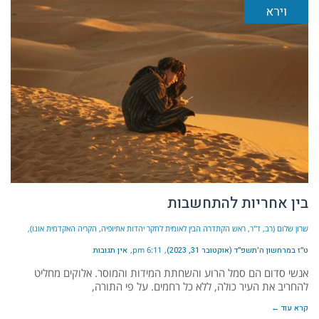
וירא
בין אחריות להתחשבות
שרון שלום (רב, ד"ר, ראש הקתדרה הבין לאומית לחקר יהדות אתיופיה, הקריה האקדמית אונו)
ט״ז במרחשון ה׳תשפ״ד (אוקטובר 31, 2023)
6:11 pm
אין תגובות
אנשי סדום הם סמל הרוע והשחתת המידות והמוסר. אלוקים מחליט
להחריב את העיר כולה, ללא כל רחמים. על פי התורה,
קרא עוד ←