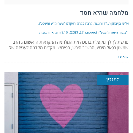
מלחמה שהיא חסד
אלישי בן יצחק (עו"ד ומגשר, מרצה במרכז האקדמי 'שערי מדע ומשפט')
י״ב במרחשון ה׳תשפ״ד (אוקטובר 27, 2023)
8:10 am
אין תגובות
פרשת לך לך מקפלת בתוכה את המלחמה המקראית הראשונה. הרב
שמשון רפאל הירש, הרש"ר הירש, בפירושו מקדים הקדמה לעניינה של
קרא עוד ←
המגזין