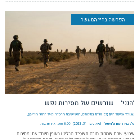
הפרשה בחיי המעשה
'הנני' – שורשים של מסירות נפש
שנוולד אליעזר חיים (רב, אל"מ במילואים, ראש ישיבת ההסדר 'מאיר הראל' מודיעין)
ט״ז במרחשון ה׳תשפ״ד (אוקטובר 31, 2023)
6:00 pm
אין תגובות
אירועי שבת שמחת תורה תשפ"ד הבליטו באופן מיוחד את 'מסירות