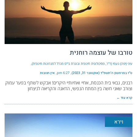
טורבו של עוצמה רוחנית
עיני (יפה) נעמי (ד"ר, פסיכולוגית חינוכית ובוגרת בי"ס מנדל למנהיגות חינוכית)
ט״ז במרחשון ה׳תשפ״ד (אוקטובר 31, 2023)
6:27 pm
אין תגובות
רבנים, גבאי בית הכנסת, אחיי ואחיותיי היקרים! אבקש לשתף בפער עמוק
וצורב שאני חשה בין המתח הנפשי, הדאגה והקריאה לניצחון
קרא עוד ←
וירא