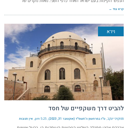
הנפש' הקיימת בעם ישראל האחד כלפי השני. מאות מקרים של
קרא עוד ←
וירא
להביט דרך משקפיים של חסד
ספוקויני יעקב
ט״ז במרחשון ה׳תשפ״ד (אוקטובר 31, 2023)
5:25 pm
אין תגובות
אברהם אבינו מתגלה בשלוש הפרשות העוסקות בו, כבעל אישיות