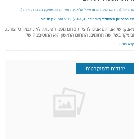
שרלו יובל (רב, ראש ישיבת אורות שאול תל אביב וראש המרכז לאתיקה בארגון רבני צהר)
ט״ז במרחשון ה׳תשפ״ד (אוקטובר 31, 2023)
5:08 pm
אין תגובות
מאבקו של אברהם אבינו להצלת סדום מפני הפיכתה לא נתבאר כל צורכו,
ובעיקר בשלושה תחומים. התחום הראשון הוא המוטיבציה של
קרא עוד ←
יהודית ודמוקרטית