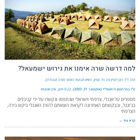
למה דרשה שרה אימנו את גירוש ישמעאל?
הרב ד"ר רונן לוביץ (רב ניר עציון, נשיא תנועת 'נאמני תורה ועבודה')
ט״ז במרחשון ה׳תשפ״ד (אוקטובר 31, 2023)
6:22 pm
אין תגובות
מספרים על אנגלי, צרפתי וישראלי שנתפסו ונקשרו על ידי קניבלים
בג'ונגל, ובבקשתם האחרונה לקראת הוצאתם להורג האנגלי ביקש בירה,
הצרפתי
קרא עוד ←