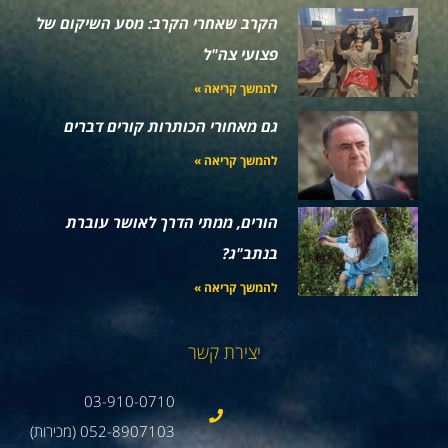
הקרב שאחרי הקרב: מסע השיקום של
פצועי צה"ל
להמשך קריאה »
גם מאחורי הכותרות קורים דברים
להמשך קריאה »
הורים, ממתי הדרך לאושר עוברת
בנתב"ג?
להמשך קריאה »
יצירת קשר
03-910-0710
052-8907103 (מכירות)