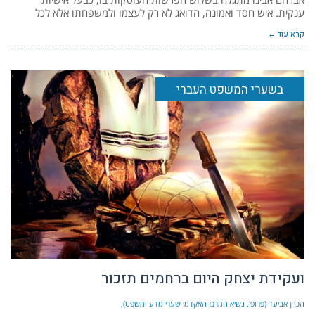
ענקית. איש חסד ואמונה, הדואג לא רק לעצמו ולמשפחתו אלא לכל
קרא עוד ←
בשערי המשפט העברי
ועקידת יצחק היום ברחמים תזכור
הכהן אביעד (פרופ', נשיא המרכז האקדמי שערי מדע ומשפט)