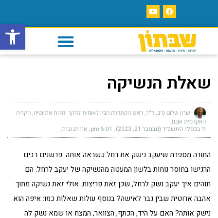
פתח סרגל
שאלת הנשיקה
שרון שלום (רב, ד"ר, ראש הקתדרה הבין לאומית לחקר יהדות אתיופיה, הקריה
האקדמית אונו)
ח׳ בכסלו ה׳תשפ״ד (נובמבר 21, 2023)
5:01 pm
אין תגובות
התורה מספרת שיעקב נישק את רחל כשראה אותה. פרשנים רבים
הרגישו בחוסר נוחות בלשון המעטה מהנשיקה של יעקב לרחל. הם
תוהים איך יעקב נשק לרחל, שכן זאת פריצות. אולי זאת נשיקה מתוך
אהבה ארוטית שבין גבר לאישה? בנוסף עולות שאלות כמו: איפה הוא
נישק אותה? האם על היד, הכתף, הצוואר, המצח או שמא נשק לה