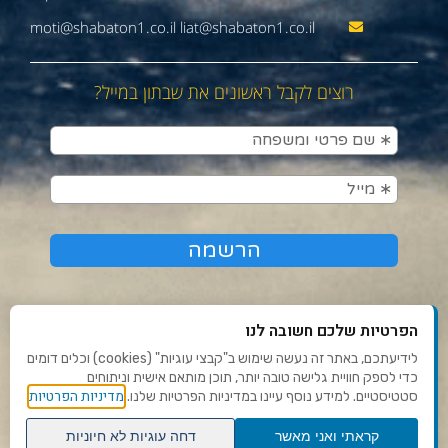
moti@shabaton1.co.il liat@shabaton1.co.il
רוצים לקבל ראשונים את שבתון במייל?
הפרטיות שלכם חשובה לנו
לידיעתכם, באתר זה נעשה שימוש ב"קבצי עוגיות" (cookies) וכלים דומים
כדי לספק חוויית גלישה טובה יותר, תוכן מותאם אישית וניתוחים
תנאי שימוש ומדיניות פרטיות
מדיניות הפרטיות
סטטיסטיים. למידע נוסף עיינו במדיניות הפרטיות שלנו.
פנו אלינו
קראתי ואני מאשר
דחה עוגיות לא חיוניות