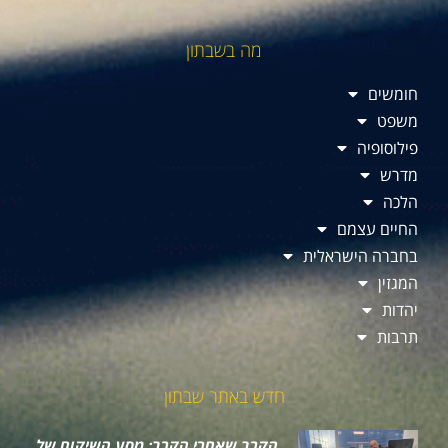
מה בשבתון
חומשים
משפט
פילוסופיה
מדרש
הלכה
החיים עצמם
בחברה הישראלית
המגזין
יהדות
תרבות
חדש באתר שבתון
הקרב שאחרי הקרב: מסע השיקום של