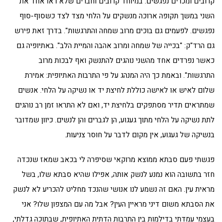
קרובים ומכרים נפגשים. במיוחד קרובים וחברים שלא ראו אחד את
השני במשך תקופה ארוכה מנשקים על הלחי מצד לצד כשסוף-סוף
נפגשים. לפעמים גם בוכים מרוב שמחה והתרגשות". בדרך זאת פירש
גם הרד"ק: "בכייה של שמחה ומרוב אהבה והמיית הלב". באתיופיה גם
כאשר נפרדים אחד מהשני נוהגים להתנשק ואף לבכות מרוב
התרגשות". ובאמת כך היה המנהג על פי התרבות האתיופית: אמירת
שלום לאיש או לאישה כוללת לחיצת יד או נשיקה על הלחי. אנשים
שמתראים תדיר מסתפקים בלחיצת יד, ואם לא התראו זמן רב נוהגים
לתת נשיקה על הלחי מתוך געגוע, הן לגברים והן לנשים. כיוון שמדובר
בנשיקה של געגוע, אין מקום לדבר על חוסר צניעות.
פגשתי פעם סבתא ממוצא מרוקאי שסיפרה לי בכאב שמאז שנכדה
חזר בתשובה הוא נמנע לנשק אותה, אפילו שהיא סבתא שלו, בשל
מראית עין. האם זה נשמע לנו אנושי שהנכד מחליט להכריע לא לנשק
את הסבתא משום דיני מראיין העין? אבל מה עם המצפון שלו? אני
בעצמי עמדתי בדילמות בין התרבות הדתית האתיופית, שבתוכה גדלתי,