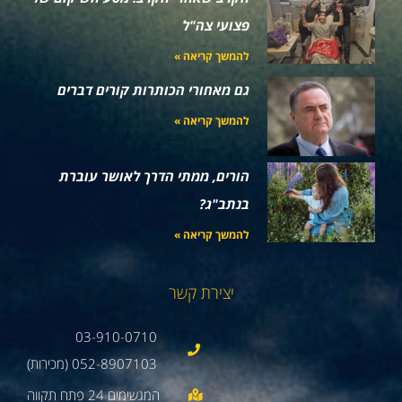
פצועי צה"ל
להמשך קריאה »
גם מאחורי הכותרות קורים דברים
להמשך קריאה »
הורים, ממתי הדרך לאושר עוברת
בנתב"ג?
להמשך קריאה »
יצירת קשר
03-910-0710
052-8907103 (מכירות)