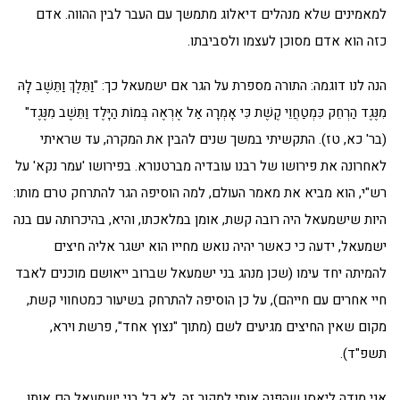
למאמינים שלא מנהלים דיאלוג מתמשך עם העבר לבין ההווה. אדם
כזה הוא אדם מסוכן לעצמו ולסביבתו.
הנה לנו דוגמה: התורה מספרת על הגר אם ישמעאל כך: "וַתֵּלֶךְ וַתֵּשֶׁב לָהּ
מִנֶּגֶד הַרְחֵק כִּמְטַחֲוֵי קֶשֶׁת כִּי אָמְרָה אַל אֶרְאֶה בְּמוֹת הַיָּלֶד וַתֵּשֶׁב מִנֶּגֶד"
(בר' כא, טז). התקשיתי במשך שנים להבין את המקרה, עד שראיתי
לאחרונה את פירושו של רבנו עובדיה מברטנורא. בפירושו 'עמר נקא' על
רש"י, הוא מביא את מאמר העולם, למה הוסיפה הגר להתרחק טרם מותו:
היות שישמעאל היה רובה קשת, אומן במלאכתו, והיא, בהיכרותה עם בנה
ישמעאל, ידעה כי כאשר יהיה נואש מחייו הוא ישגר אליה חיצים
להמיתה יחד עימו (שכן מנהג בני ישמעאל שברוב ייאושם מוכנים לאבד
חיי אחרים עם חייהם), על כן הוסיפה להתרחק בשיעור כמטחווי קשת,
מקום שאין החיצים מגיעים לשם (מתוך "נצוץ אחד", פרשת וירא,
תשפ"ד).
אני מודה ליאסו שהפנה אותי למקור זה. לא כל בני ישמעאל הם אותו