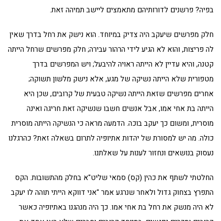
בפיה? פרשנים לדורותיהם מתאמצים ליישב תמיהה זאת.
חלק מפרשים שיעקב היה צדיק במיוחד. הוא נישק את רחל בדרך שאין
לה פריצות, והוא לא הגיע לידי הרהור עבירה; חלק מפרשים שרחל הייתה
קטנה, והיא עדיין לא הייתה ראויה להיבעל; ויש המפרשים בדרך
מטפורית שלא הייתה נשיקה של מגע, אלא נישק מלשון תשוקה;
אחרים מפרשים שזאת הייתה נשיקה טבעית של קרובים, שכן היא
הייתה בת אחי אמו, אבל אנשים חשבו שנשיקה זאת חריגה ואינה
מוסרית, ומשום כך יעקב בוכה. הדמעה מראה כי הנשיקה הייתה מוסרית
כולה. מה יש למסורת של יהדות אתיופיה לתרום בשאלה זאת? כהרגלנו
נעסוק בנושאים ונחזור לענות על שאלתנו.
החלטתי לשתף את כהין (קס) סמאי שליט"א בחלק מהתשובות. הקס
התפרץ בצחוק גדול ולאחר שנרגע אמר "אני דווקא הייתי תוהה לו יעקב
לא היה מנשק את רחל בת אחי אמו. כך היה מנהגנו באתיופיה כאשר