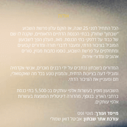
אודות
הכל התחיל לפני 25 שנה, אז הוקם עלון פרשת השבוע
"שבתון" שחולק בבתי הכנסת הדתיים הלאומיים, שקנה לו שם
של כבוד על דלפקי בתי הכנסת. מאז, העלון הפך לשבועון
המוביל בציבור הדתי, ומעבר לדברי תורה ומדורים קבועים
ומתחלפים על פרשת השבוע, נוספו כתבות מגזין, טורים
אהובים ומדורי אירוח.
המדורים בשבתון נכתבים על ידי רבנים מוכרים, אנשי אקדמיה
ומובילי דעה בציונות הדתית, והמגזין נוגע בכל מה שאקטואלי,
חם ומעניין את הציבור הדתי.
השבועון מופץ בעשרות אלפי עותקים בכ-5,500 בתי כנסת
ברחבי הארץ. בנוסף, מהדורה דיגיטלית המופצת בעשרות
אלפי עותקים.
מייסד ועורך
: מוטי זפט
עורכת אתר שבתון
: אביטל דואן שמולי