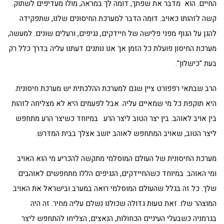
החיים. הוא מדבר את שפתך, דומה לך במראה, מולו מעדיפים לשתוק.
קשה לזהותו כאויב. דומה הדבר למערכת החיסונים שלנו, שתפקידה
להגן על הגוף מפני פלישה של חיידקים, נגיפים, ורעלים שונים. למעשה,
מערכת החיסון פועלת כל הזמן אך אנו נותנים דעתנו עליה בדרך כלל רק
בעת "כישלון".
הרב שבתאי רפפורט ציין שגם למערכת ההלכתית יש מערכת חיסונית.
היא תוקפת כל מי שמאיים עליה. אבל לפעמים היא לא מצליחה לזהות
בין אויב לאוהב. בין יצר הטוב ליצר הרע. במיוחד כשיצר הרע מתחפש
ליצר הטוב, שאויב המתחפש לאוהב יושב אצלך בבית המדרש.
מערכת החיסונית של העולם המוסלמי מתקשה להכריע מי הוא האויב
ומי האוהב. במיוחד כשהחיידקים, הנגיפים הללו מתחפשים לאוהבים
שלך. כל זה בגלל שהעולם המוסלמי רואה במערב ובישראל את האויב
המוצהר שלו. זאת טעות גדולה שכולנו נשלם עליה מחיר. זה היה
בגרמניה כשבעלי העיניים הכחולות, הנאצים, הצליחו להתחפש ליצר