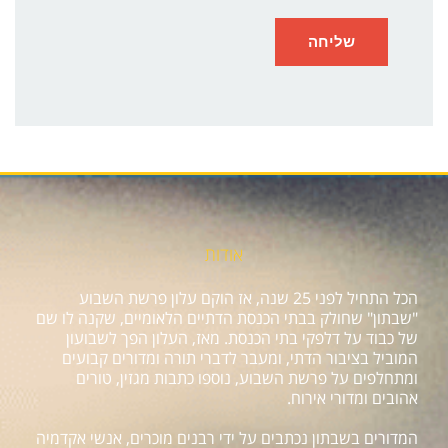
אודות
הכל התחיל לפני 25 שנה, אז הוקם עלון פרשת השבוע
"שבתון" שחולק בבתי הכנסת הדתיים הלאומיים, שקנה לו שם
של כבוד על דלפקי בתי הכנסת. מאז, העלון הפך לשבועון
המוביל בציבור הדתי, ומעבר לדברי תורה ומדורים קבועים
ומתחלפים על פרשת השבוע, נוספו כתבות מגזין, טורים
אהובים ומדורי אירוח.
המדורים בשבתון נכתבים על ידי רבנים מוכרים, אנשי אקדמיה