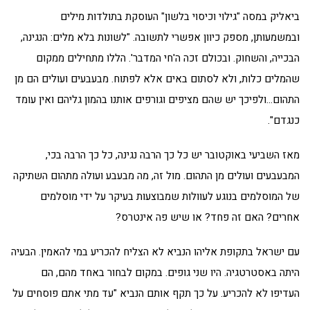
ביאליק במסה "גילוי וכיסוי בלשון" העוסקת בתולדות מילים
ובמשמעותן, מספק כיוון אפשרי לתשובה. "לשונות בלא מלים: הנגינה,
הבכייה, והשחוק. ובכולם זכה ה'חי המדבר'. הללו מתחילים ממקום
שהמלים כלות, ולא לסתום באים אלא לפתוח. מבעבעים ועולים הם מן
התהום…ולפיכך יש שהם מציפים וגורפים אותנו בהמון גליהם ואין עומד
כנגדם".
מאז השביעי באוקטובר יש כל כך הרבה נגינה, כל כך הרבה בכי,
המבעבעים ועולים מן התהום. מול זה, מה מבעבע ועולה מתהום השתיקה
של המוסלמים בנוגע לעוולות שמבוצעות בעיקר על ידי מוסלמים
אחרים? האם זה פחד? או שיש פה אינטרס?
עם ישראל בתקופת אליהו הנביא לא הצליח להכריע במי להאמין. הבעיה
היתה באסטרטגיה. היו שני גופים. במקום לבחור באחד מהם, הם
העדיפו לא להכריע. על כך תקף אותם הנביא "עד מתי אתם פוסחים על