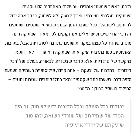
בזמנו, כאשר שמעתי אומרים שהעולים מאתיופיה הם שקטים
ושותקים, נעלבתי. חשבתי שצריך לצעוק ולא לשתוק, כי כך אתה יכול
להיחשב לישראלי. ככל שעבר הזמן הבנתי שטעיתי. שקטים ושותקים
זה הכי יהודי שיש וכישראלים אנו זקוקים לכך מאוד. השתיקה הינה
מוטיב שחוזר על עצמו במקורות שונים כתגובה לטרגדיות. אבל, בתרבות
האתיופית, כמו בתרבות המקראית, השתיקה היא ערך – לאו דווקא
בהקשר של טרגדיות, אלא כדבר שבשגרה. לכאורה, בעולם של 'הכל
דיבורים', בתרבות של 'צעקת – אתה קיים', פילוסופיית השתיקה נשמעת
הזויה וזרה. בשעתו כתב שקספיר "מאז החלו כותבים שטרות וחוזים –
המילים הושפל כבודן". מדוע?
יהודים בכל העולם ובכל הדורות ידעו לשתוק. זה היה
הסוד של שתיקתם של שורדי השואה, וזהו סוד
שתיקתם של יהודי אתיופיה