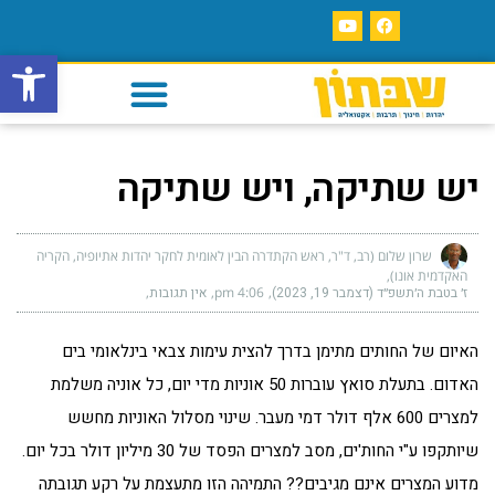
פתח סרגל
יש שתיקה, ויש שתיקה
שרון שלום (רב, ד"ר, ראש הקתדרה הבין לאומית לחקר יהדות אתיופיה, הקריה
האקדמית אונו)
ז׳ בטבת ה׳תשפ״ד (דצמבר 19, 2023)
4:06 pm
אין תגובות
האיום של החותים מתימן בדרך להצית עימות צבאי בינלאומי בים
האדום. בתעלת סואץ עוברות 50 אוניות מדי יום, כל אוניה משלמת
למצרים 600 אלף דולר דמי מעבר. שינוי מסלול האוניות מחשש
שיותקפו ע"י החות'ים, מסב למצרים הפסד של 30 מיליון דולר בכל יום.
מדוע המצרים אינם מגיבים?? התמיהה הזו מתעצמת על רקע תגובתה