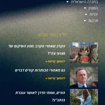
בחברה הישראלית
המגזין
יהדות
תרבות
חדש באתר שבתון
הקרב שאחרי הקרב: מסע השיקום של
פצועי צה"ל
להמשך קריאה »
גם מאחורי הכותרות קורים דברים
להמשך קריאה »
הורים, ממתי הדרך לאושר עוברת
בנתב"ג?