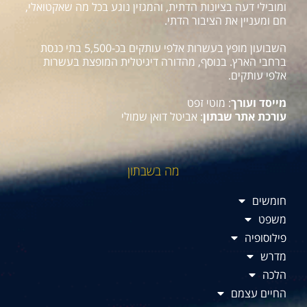
ומובילי דעה בציונות הדתית, והמגזין נוגע בכל מה שאקטואלי,
חם ומעניין את הציבור הדתי.
השבועון מופץ בעשרות אלפי עותקים בכ-5,500 בתי כנסת
ברחבי הארץ. בנוסף, מהדורה דיגיטלית המופצת בעשרות
אלפי עותקים.
מייסד ועורך
: מוטי זפט
עורכת אתר שבתון
: אביטל דואן שמולי
מה בשבתון
חומשים
משפט
פילוסופיה
מדרש
הלכה
החיים עצמם