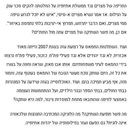
החריפה של מצרים נגד ממשלת אתיופיה על החלטתה להקים סכר ענק
על הנילוס. אז אמר נשיא מצרים א-סיסי, "איש לא יוכל לגרוע טיפה
ממי מצרים, ואם הדבר יתרחש, תפרוץ אי-יציבות בלתי נתפסת באיזור".
אם כן, מה פשר השתיקה של מצרים עתה מול החות'ים?
ועוד. השתלטות החמאס על רצועת עזה בשנת 2007 הייתה מאוד
אכזרית. לא נגד יהודים אלא נגד פעילי פת"ח. כזכור, פעילי פת"ח נרצחו
בידי החמאס לעיני משפחותיהם. אותו אבו מאזן, שראה וחווה על בשרו
את כל זה, היום שותק נוכח מעשי הטבח של החמאס בעוטף עזה, וחמור
מזה, אף מביע תמיכה בהם. ועוד. האוכלוסייה בעזה שידעה על המנהרות
בבתי החולים, בבתי הספר ובגני הילדים, ועל ההתחמשות העצומה
באמצעי לחימה שהוחבאו מתחת למוסדות ציבור, למה היא שתקה?
מה פשר תופעת השתיקה? מה הלוגיקה המכתיבה התנהגות שלכאורה
אינה לוגית? גם הפעם נעזר בפילוסופיה של יהדות אתיופיה.