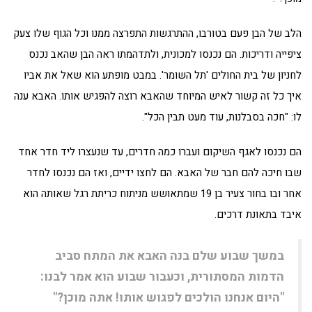
הלב של הבן פעם בטורבו, ההתרגשות התפרצה ממנו וכל הגוף שלו צעק
ציפייה ודריכות. הם נכנסו למכונית, ולתדהמתו ראה הבן שהאב נכנס
לחניון של בית החולים 'תל השומר'. במבט מופתע הוא שאל את אביו
איך כל זה קשור לאיש המיוחד שהאבא רוצה להפגיש אותו. האבא ענה
לו: "חכה בסבלנות, עוד מעט תבין הכל".
הם נכנסו לאגף השיקום ועברו כמה חדרים, עד שנעצרו ליד חדר אחד
שבו חיכה להם חבר של האבא. הם לחצו ידיים, ואז הם נכנסו לחדר
אחר ובו בחור צעיר בן 19 שמתאושש מניתוח כריתת רגל שאותה הוא
איבד בתאונת דרכים.
במשך שבוע שלם בנה האבא את המתח סביב
הדמות המסתורית, וכעבור שבוע הוא אמר לבנו:
"היום אנחנו הולכים לפגוש אותו! אתה מוכן?"