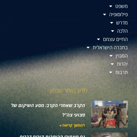
משפט
פילוסופיה
מדרש
הלכה
החיים עצמם
בחברה הישראלית
המגזין
יהדות
תרבות
חדש באתר שבתון
הקרב שאחרי הקרב: מסע השיקום של
פצועי צה"ל
להמשך קריאה »
גם מאחורי הכותרות קורים דברים