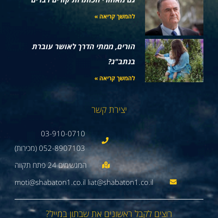
להמשך קריאה »
הורים, ממתי הדרך לאושר עוברת
בנתב"ג?
להמשך קריאה »
יצירת קשר
03-910-0710
052-8907103 (מכירות)
moti@shabaton1.co.il liat@shabaton1.co.il
רוצים לקבל ראשונים את שבתון במייל?