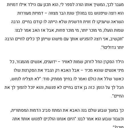
מעבר לכך, המשיך אותו הורה לספר לי, הוא תכנן עם הילד אילו דמויות
הוא רוצה שיפגוש בנו במהלך שנת הבר מצווה – דמויות מעוררות
השראה שיעניקו לו זווית חדשנית שלא הייתה לו קודם בחיים. הרבה
שמות הועלו, מי מוכר יותר, מי מוכר פחות, אבל אז האב אמר לבנו:
"תקשיב, אני רוצה להפגיש אותך עם מישהו שייתן לך כלים לחיים הרבה
יותר גדולים!".
הילד הסקרן החל לזרוק שמות לאוויר – ידוענים, אנשים מהמגזר, כל
מיני אנשים שהוא מכיר – אבל האבא רק הגביר את הסקרנות שלו
כאשר שלל את כולם ואמר לו בחיוך ממתיק סוד: "לא תצליח לנחש,
חבל לך על הזמן. כזה בן אדם בחיים לא פגשת, והוא יוכל להפוך לך את
החיים".
כך במשך שבוע שלם בנה האבא את המתח סביב הדמות המסתורית,
וכעבור שבוע הוא אמר לבנו: "היום אנחנו הולכים לפגוש אותו! אתה
מוכן?".