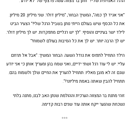
הרגל האמיתית שלי?" חתן בר מצווה עשה פרצוף של 'לא יודע'.
"אני אגיד לך כמה", המשיך הבחור, "מיליון דולר. שני מיליון. 20 מיליון.
את כל הכסף שיש בעולם הייתי נותן בשביל הרגל שלי!" הצעיר הביט
לילד ישר בעיניים והוסיף: "לך יש רגליים מתפקדות. יש לך מיליון דולר.
יש לך הרבה יותר. יש לך את כל הסיבות בעולם לשמוח!"
הילד התחיל לתפוס את גודל השעה. הבחור המשיך: "אבל אל תרחם
עליי. יש לי עוד רגל ושתי ידיים, ואני שמח בהן ומעריך אותן כי אני יודע
שגם זה לא מובן מאליו. תתחיל להעריך את החיים שלך ולשמוח בהם.
תתחיל להבין שאתה באמת מיליונר!".
זוהי מתנת בר המצווה הערכית וההולמת שנתן האב לבנו, מתנה בלתי
נשכחת שהנער ייקח אותה עוד שנים רבות קדימה.
***