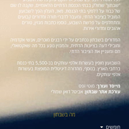
"שבתון" שחולק בבתי הכנסת הדתיים הלאומיים, שקנה לו שם
של כבוד על דלפקי בתי הכנסת. מאז, העלון הפך לשבועון
המוביל בציבור הדתי, ומעבר לדברי תורה ומדורים קבועים
ומתחלפים על פרשת השבוע, נוספו כתבות מגזין, טורים
אהובים ומדורי אירוח.
המדורים בשבתון נכתבים על ידי רבנים מוכרים, אנשי אקדמיה
ומובילי דעה בציונות הדתית, והמגזין נוגע בכל מה שאקטואלי,
חם ומעניין את הציבור הדתי.
השבועון מופץ בעשרות אלפי עותקים בכ-5,500 בתי כנסת
ברחבי הארץ. בנוסף, מהדורה דיגיטלית המופצת בעשרות
אלפי עותקים.
מייסד ועורך
: מוטי זפט
עורכת אתר שבתון
: אביטל דואן שמולי
מה בשבתון
חומשים