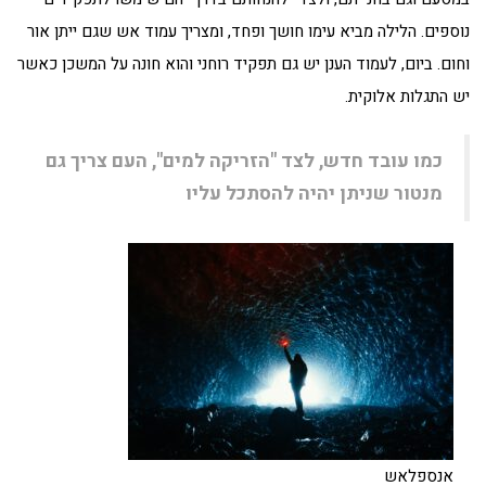
נוספים. הלילה מביא עימו חושך ופחד, ומצריך עמוד אש שגם ייתן אור
וחום. ביום, לעמוד הענן יש גם תפקיד רוחני והוא חונה על המשכן כאשר
יש התגלות אלוקית.
כמו עובד חדש, לצד "הזריקה למים", העם צריך גם
מנטור שניתן יהיה להסתכל עליו
אנספלאש