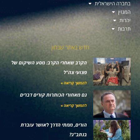
בחברה הישראלית
המגזין
יהדות
תרבות
חדש באתר שבתון
הקרב שאחרי הקרב: מסע השיקום של
פצועי צה"ל
להמשך קריאה »
גם מאחורי הכותרות קורים דברים
להמשך קריאה »
הורים, ממתי הדרך לאושר עוברת
בנתב"ג?