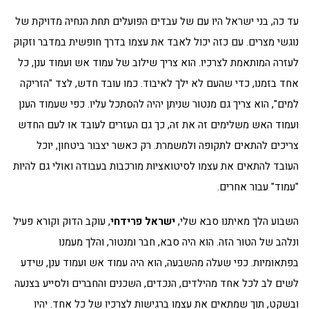
עד כה, בני ישראל היו עם של עבדים הפועלים תחת הנחיה מדויקת של
נוגשי מצרים. עם כזה יכול לאבד את עצמו בדרך חופשית במדבר וזקוק
לעזרה המותאמת לצרכיו. הוא צריך שילוב של עמוד אש ועמוד ענן, כל
אחד בזמנו, כדי שהעם לא ילך לאיבוד. כמו עובד חדש, לצד "הזריקה
למים", הוא צריך גם מנטור שניתן יהיה להסתכל עליו. כפי שעמוד הענן
ועמוד האש משלימים זה את זה, כך גם העזרים לעובד או לעם החדש
צריכים להתאים לתקופה ולמשמרת. רק כאשר יצבור ביטחון, יוכל
העובד להתאים את עצמו לסיטואציות מורכבות בעבודה ואולי גם להיות
"עמוד" עבור אחרים.
השבוע הלך מאיתנו סבא שלי,
ישראל פרידחי
, עוקב הדוק וקורא פעיל
ונלהב של הטור הזה. הוא היה סבא, חבר ומנטור, והלך מעמנו
בפתאומיות. כפי שעלה מהשבעה, הוא היה עמוד אש ועמוד ענן, שידע
לשים לב לכל אחד מהילדים, הנכדים, השכנים והחברים ולסייע בצנעה
ובשקט, תוך שמתאים את עצמו ברגישות לצרכיו של כל אחד. יהיו