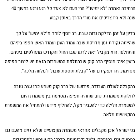
הרחיבה ואמרה "לא ימיש"? הרי העם לא צעד כל רגע ורגע במשך 40
שנה ולא היו צריכים את מורי הדרך באופן קבוע.
בדיון על זמן הדלקת נרות שבת, רב יוסף לומד מ"לא ימיש" על כך
שהייתה נקודת זמן מדויקת שבה עמוד הענן ועמוד האש חפפו ביניהם
והתחלפו. הוא מקביל זאת לרגע שבו החול והקודש מתחלפים ביניהם.
ב"עין איה" מוסיף הרב קוק שבהחלפת המשמרות הזאת יש ליצור חפיפה
מסוימת. זהו תפקידם של "קבלת תוספת שבת" ו"מלווה מלכה".
בהקבלה לעולם העבודה, פירושו של הרב קוק נשמע כמו עצה טובה
לחלוקת משמרות. טוב שתהיה חפיפה מסוימת בין משמרת היום
למשמרת הלילה כדי להעביר מקל, להחליף מידע ולהתחיל את המשמרת
במקצועיות מלאה.
בני ישראל אכן מקבלים אחראי משמרת מקצועיים שלא זזים מהעם גם
במסעם וגם בחנייתם, ולצד "להנחותם בדרך" הם שימשו לתפקידים