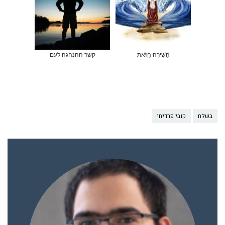
הַשִּׁירָה הַזֹּאת
קשר ההנהגה לעם
בשלח
קובי פרדיחי