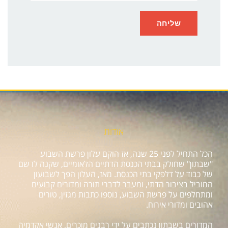
אודות
הכל התחיל לפני 25 שנה, אז הוקם עלון פרשת השבוע
"שבתון" שחולק בבתי הכנסת הדתיים הלאומיים, שקנה לו שם
של כבוד על דלפקי בתי הכנסת. מאז, העלון הפך לשבועון
המוביל בציבור הדתי, ומעבר לדברי תורה ומדורים קבועים
ומתחלפים על פרשת השבוע, נוספו כתבות מגזין, טורים
אהובים ומדורי אירוח.
המדורים בשבתון נכתבים על ידי רבנים מוכרים, אנשי אקדמיה