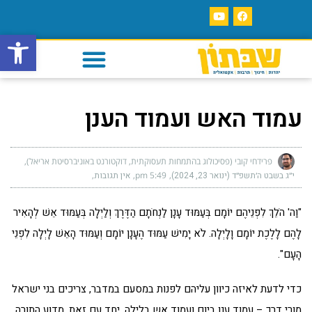
פתח סרגל
עמוד האש ועמוד הענן
פרידחי קובי (פסיכולוג בהתמחות תעסוקתית, דוקטורנט באוניברסיטת אריאל)
י״ג בשבט ה׳תשפ״ד (ינואר 23, 2024)
5:49 pm
אין תגובות
"וַה' הֹלֵךְ לִפְנֵיהֶם יוֹמָם בְּעַמּוּד עָנָן לַנְחֹתָם הַדֶּרֶךְ וְלַיְלָה בְּעַמּוּד אֵשׁ לְהָאִיר
לָהֶם לָלֶכֶת יוֹמָם וָלָיְלָה. לֹא יָמִישׁ עַמּוּד הֶעָנָן יוֹמָם וְעַמּוּד הָאֵשׁ לָיְלָה לִפְנֵי
הָעָם".
כדי לדעת לאיזה כיוון עליהם לפנות במסעם במדבר, צריכים בני ישראל
מורי דרך – עמוד ענן ביום ועמוד אש בלילה. יחד עם זאת, מדוע התורה