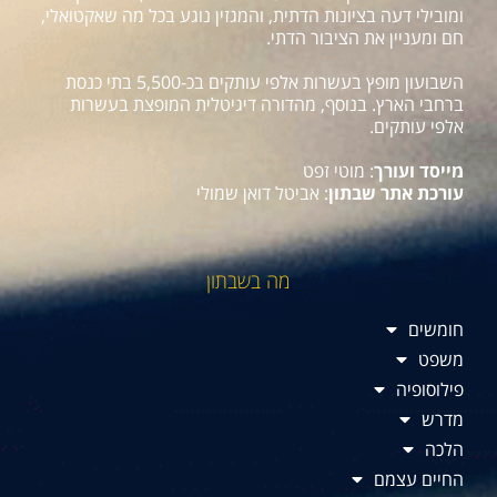
ומובילי דעה בציונות הדתית, והמגזין נוגע בכל מה שאקטואלי,
חם ומעניין את הציבור הדתי.
השבועון מופץ בעשרות אלפי עותקים בכ-5,500 בתי כנסת
ברחבי הארץ. בנוסף, מהדורה דיגיטלית המופצת בעשרות
אלפי עותקים.
מייסד ועורך
: מוטי זפט
עורכת אתר שבתון
: אביטל דואן שמולי
מה בשבתון
חומשים
משפט
פילוסופיה
מדרש
הלכה
החיים עצמם