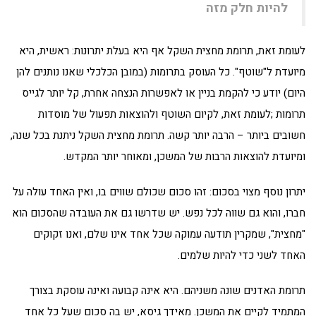
להיות חלק מזה
לעומת זאת, תרומת מחצית השקל אף היא בעלת יתרונות: ראשית, היא
מיועדת ל"שוטף". כל העוסק בתרומות (במובן הכלכלי שאנו נותנים להן
היום) יודע כי להקמת בניין או לאפשרות הנצחה אחרת, קל יותר לגייס
תרומות ;לעומת זאת, לקיום השוטף ולהוצאות תפעול של מוסדות
חשובים ביותר – הרבה יותר קשה. תרומת מחצית השקל ניתנת בכל שנה,
ומיועדת להוצאות הרבות של המשכן, ומאוחר יותר המקדש.
יתרון נוסף מצוי בסכום: זהו סכום שכולם שווים בו, ואין האחד עולה על
חברו, והוא גם שווה לכל נפש. יש שדרשו גם את העובדה שהסכום הוא
"מחצית", שמקרין תודעה עמוקה שכל אחד אינו שלם, ואנו זקוקים
האחד לשני כדי להיות שלמים.
תרומת האדנים שונה משניהם. היא אינה קבועה ואינה עוסקת בצורך
המתמיד לקיים את המשכן. מאידך גיסא, יש בה סכום שעל כל אחד