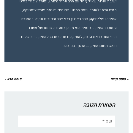
ישיבת אורות שאול (יחד עם הרב תמיר גרנות), ופעיל ציבורי בולט
בזרם הדתי לאומי. עוסק במגוון תחומים, דוגמת פובליציסטיקה,
אתיקה ופוליטיקה; חבר בארגון רבני צהר ובפורום תקנה. במסגרת
עיסוקו באתיקה רפואית הוא מכהן בוועדות שונות של משרד
הבריאות, כראש הדסק לאתיקה ודתות במרכז לאתיקה בירושלים
וראש תחום אתיקה בארגון רבני צהר.
« פוסט קודם
פוסט הבא »
השארת תגובה
שם:*