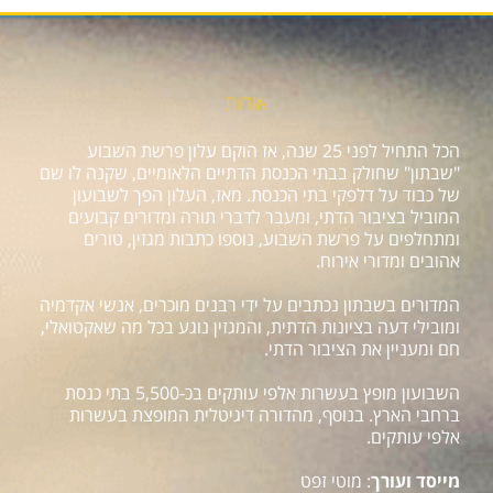
אודות
הכל התחיל לפני 25 שנה, אז הוקם עלון פרשת השבוע
"שבתון" שחולק בבתי הכנסת הדתיים הלאומיים, שקנה לו שם
של כבוד על דלפקי בתי הכנסת. מאז, העלון הפך לשבועון
המוביל בציבור הדתי, ומעבר לדברי תורה ומדורים קבועים
ומתחלפים על פרשת השבוע, נוספו כתבות מגזין, טורים
אהובים ומדורי אירוח.
המדורים בשבתון נכתבים על ידי רבנים מוכרים, אנשי אקדמיה
ומובילי דעה בציונות הדתית, והמגזין נוגע בכל מה שאקטואלי,
חם ומעניין את הציבור הדתי.
השבועון מופץ בעשרות אלפי עותקים בכ-5,500 בתי כנסת
ברחבי הארץ. בנוסף, מהדורה דיגיטלית המופצת בעשרות
אלפי עותקים.
מייסד ועורך
: מוטי זפט