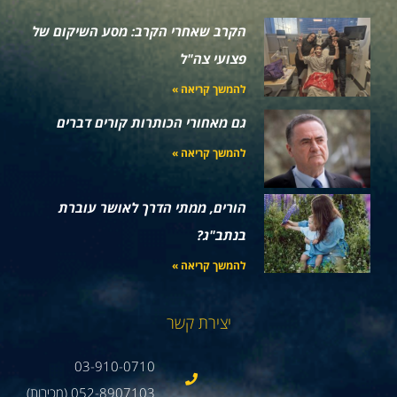
הקרב שאחרי הקרב: מסע השיקום של
פצועי צה"ל
להמשך קריאה »
גם מאחורי הכותרות קורים דברים
להמשך קריאה »
הורים, ממתי הדרך לאושר עוברת
בנתב"ג?
להמשך קריאה »
יצירת קשר
03-910-0710
052-8907103 (מכירות)