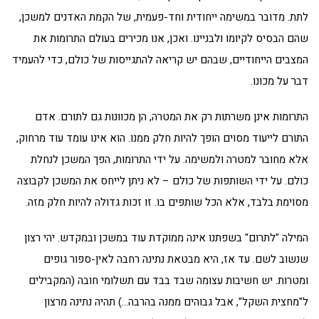
לתת. מדובר במשימה ייחודית וחד-פעמית, של הקמת האדנים למשכן,
שהם הבסיס לקיומו ולבניינו. ואכן, אנו מכירים בעולם התרומות את
המצבים הייחודיים, שבהם יש קריאה להתגייסות של כולם, כדי להעמיד
דבר על מכונו.
התרומות אינן משרתות רק את המטרה, הן מכוונות גם לתורם. אדם
התורם לייעוד מסוים הופך להיות חלק ממנו. הוא אינו עומד עוד מרחוק,
אלא מחובר למטרה ולמשימה. על ידי התרומות, הפך המשכן לנחלת
כולם. על ידי השותפות של כולם – לא ניתן לייחס את המשכן לקבוצה
מסוימת בלבד, אלא הכל שותפים בו. זו זכות גדולה להיות חלק מזה.
המילה "לתרום" בשפתנו אינה ממוקדת עוד במשכן ובמקדש. יהי רצון
שנשוב לשם. עד אז, היא מבטאת נתינה רחבה לאין-ספור גופים
ומטרות. יש חשיבות עצומה שבד בבד עם תשלומי חובה (המקבילים
ל"מחצית השקל", אבל גבוהים ממנה בהרבה…) תהיה נתינה מרצון