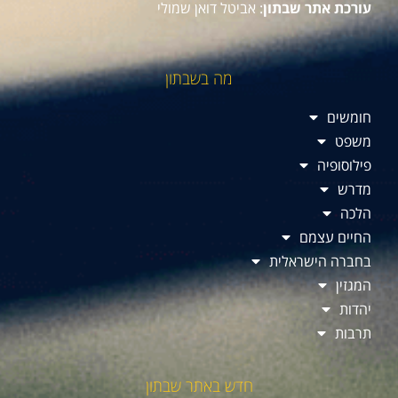
עורכת אתר שבתון
: אביטל דואן שמולי
מה בשבתון
חומשים
משפט
פילוסופיה
מדרש
הלכה
החיים עצמם
בחברה הישראלית
המגזין
יהדות
תרבות
חדש באתר שבתון