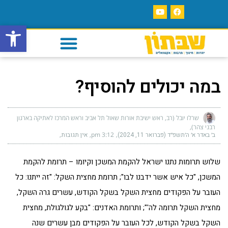
פתח סרגל
במה יכולים להוסיף?
שרלו יובל (רב, ראש ישיבת אורות שאול תל אביב וראש המרכז לאתיקה בארגון
רבני צהר)
ב׳ באדר א׳ ה׳תשפ״ד (פברואר 11, 2024)
3:12 pm
אין תגובות
שלוש תרומות נתנו ישראל להקמת המשכן וקיומו – תרומת להקמת
המשכן, "כל איש אשר ידבנו לבו"; תרומת מחצית השקל: "זה ייתנו: כל
העובר על הפקודים מחצית השקל בשקל הקודש, עשרים גרה השקל,
מחצית השקל תרומה לה'"; ותרומת האדנים: "בקע לגולגולת, מחצית
השקל בשקל הקודש, לכל העובר על הפקודים מבן עשרים שנה