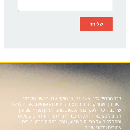
אודות
הכל התחיל לפני 25 שנה, אז הוקם עלון פרשת השבוע
"שבתון" שחולק בבתי הכנסת הדתיים הלאומיים, שקנה לו שם
של כבוד על דלפקי בתי הכנסת. מאז, העלון הפך לשבועון
המוביל בציבור הדתי, ומעבר לדברי תורה ומדורים קבועים
ומתחלפים על פרשת השבוע, נוספו כתבות מגזין, טורים
אהובים ומדורי אירוח.