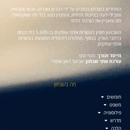
המדורים בשבתון נכתבים על ידי רבנים מוכרים, אנשי אקדמיה
ומובילי דעה בציונות הדתית, והמגזין נוגע בכל מה שאקטואלי,
חם ומעניין את הציבור הדתי.
השבועון מופץ בעשרות אלפי עותקים בכ-5,500 בתי כנסת
ברחבי הארץ. בנוסף, מהדורה דיגיטלית המופצת בעשרות
אלפי עותקים.
מייסד ועורך
: מוטי זפט
עורכת אתר שבתון
: אביטל דואן שמולי
מה בשבתון
חומשים
משפט
פילוסופיה
מדרש
הלכה