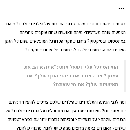
***
בטוחים שאתם סגורים מיהם גיבורי התרבות של הילדים שלכם? מיהם
האנשים שהם מעריצים? מיהם האנשים שהם עוקבים אחריהם
באינסטוש ובטיקטוק? מיהם שחקני הכדורגל המופלאים שהם כל הזמן
משווים את הביצועים שלהם לביצועים של אותם שחקנים?
הוא הסתכל עליי ושאל אותי: "אתה אוהב את
עצמך? אתה אוהב את דימוי הגוף שלך? את
האישיות שלך? את מי שאתה?"
ומה לגבי הכיתה והתלמידים שהילדים שלכם צריכים להתמודד איתם
יום אחרי יום? חשבתם פעם איך הם מסתכלים על החברים שלהם? על
הבגדים שלהם? על הנעליים? ומכיתות גבוהות יותר עם הסמארטפונים
שלהם? האם הם באמת מרוצים ממה שיש להם? מהגוף שלהם?