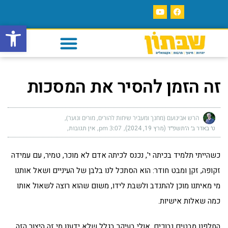
פתח סרגל
זה הזמן להסיר את המסכות
הרש אבינועם (מחנך ומעביר שיחות להורים, מורים ונוער)
ט׳ באדר ב׳ ה׳תשפ״ד (מרץ 19, 2024)
3:07 pm
אין תגובות
כשהייתי תלמיד בכיתה י', נכנס לכיתה אדם לא מוכר, טמיר, עם עמידה
זקופה, זקן ומבט חודר: הוא הסתכל לנו בלבן של העיניים ושאל אותנו
מי מאיתנו מוכן להתנדב ולשבת לידו, משום שהוא רוצה לשאול אותו
כמה שאלות אישיות.
החלפנו מבטים נבוכים, אולי בעיקר בגלל שלא ידענו מי זה היצור הזה