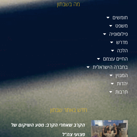
מה בשבתון
חומשים
משפט
פילוסופיה
מדרש
הלכה
החיים עצמם
בחברה הישראלית
המגזין
יהדות
תרבות
חדש באתר שבתון
הקרב שאחרי הקרב: מסע השיקום של
פצועי צה"ל