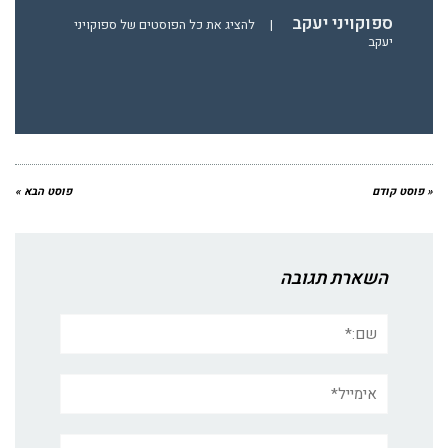
ספוקויני יעקב
|
להציג את כל הפוסטים של ספוקויני
יעקב
« פוסט קודם
פוסט הבא »
השארת תגובה
שם:*
אימייל*
אתר: