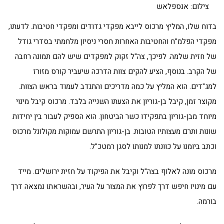
צילום: אנספלאש
בדוח שלו, המליץ מרכוס לייבא מפקדי גדודים ומפקדי חטיבות. לדעתו,
מפקדי הפלמ"ח והחטיבות האחרות חסרי ניסיון מלחמתי בסדרי גודל
של חזית שלמה. לפיכך, צה"ל זקוק למפקדים שיש להם תמונה רחבה
של הקרב. בנוסף, הציע להקים צוות הדרכה שיעביר קורס מזורז
למג"דים. הוא המליץ על כמה מדריכים והתנדב לעמוד בראש הצוות.
מקוצר זמן, קיבל בן-גוריון את הצעתו השנייה בלבד. מרכוס קיבל מינוי
מיוחד מבן-גוריון בתפקידו כשר הביטחון. הוא הספיק לעבור בין יחידות
שונות ותרם מעצותיו הטובות. בן-גוריון התרשם עמוקות מקולונל מרכוס
וכתב ביומנו על כוונתו למנותו לסגן רמטכ"ל.
מרכוס מונה לאלוף בצה"ל וקיבל את הפיקוד על חזית ירושלים. מייד
עם מינויו חיפש דרך לפרוץ את המצור על העיר, ובהשראתו נמצאה דרך
בורמה.