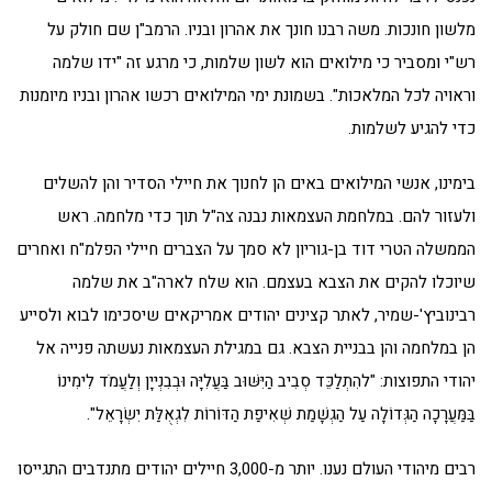
מלשון חונכות. משה רבנו חונך את אהרון ובניו. הרמב"ן שם חולק על
רש"י ומסביר כי מילואים הוא לשון שלמות, כי מרגע זה "ידו שלמה
וראויה לכל המלאכות". בשמונת ימי המילואים רכשו אהרון ובניו מיומנות
כדי להגיע לשלמות.
בימינו, אנשי המילואים באים הן לחנוך את חיילי הסדיר והן להשלים
ולעזור להם. במלחמת העצמאות נבנה צה"ל תוך כדי מלחמה. ראש
הממשלה הטרי דוד בן-גוריון לא סמך על הצברים חיילי הפלמ"ח ואחרים
שיוכלו להקים את הצבא בעצמם. הוא שלח לארה"ב את שלמה
רבינוביץ'-שמיר, לאתר קצינים יהודים אמריקאים שיסכימו לבוא ולסייע
הן במלחמה והן בבניית הצבא. גם במגילת העצמאות נעשתה פנייה אל
יהודי התפוצות: "להִתְלַכֵּד סְבִיב הַיִּשּׁוּב בַּעֲלִיָּה וּבְבִנְייָן וְלַעֲמֹד לִימִינוֹ
בַּמַּעֲרָכָה הַגְּדוֹלָה עַל הַגְשָׁמַת שְׁאִיפַת הַדּוֹרוֹת לִגְאֻלַּת יִשְׂרָאֵל".
רבים מיהודי העולם נענו. יותר מ-3,000 חיילים יהודים מתנדבים התגייסו