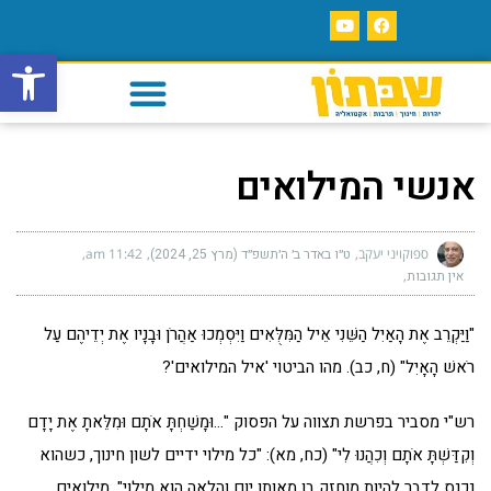
פתח סרגל
אנשי המילואים
ספוקויני יעקב
ט״ו באדר ב׳ ה׳תשפ״ד (מרץ 25, 2024)
11:42 am
אין תגובות
"וַיַּקְרֵב אֶת הָאַיִל הַשֵּׁנִי אֵיל הַמִּלֻּאִים וַיִּסְמְכוּ אַהֲרֹן וּבָנָיו אֶת יְדֵיהֶם עַל
רֹאשׁ הָאָיִל" (ח, כב). מהו הביטוי 'איל המילואים'?
רש"י מסביר בפרשת תצווה על הפסוק "…וּמָשַׁחְתָּ אֹתָם וּמִלֵּאתָ אֶת יָדָם
וְקִדַּשְׁתָּ אֹתָם וְכִהֲנוּ לִי" (כח, מא): "כל מילוי ידיים לשון חינוך, כשהוא
נכנס לדבר להיות מוחזק בו מאותו יום והלאה הוא מילוי". מילואים