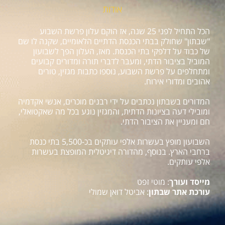
אודות
הכל התחיל לפני 25 שנה, אז הוקם עלון פרשת השבוע
"שבתון" שחולק בבתי הכנסת הדתיים הלאומיים, שקנה לו שם
של כבוד על דלפקי בתי הכנסת. מאז, העלון הפך לשבועון
המוביל בציבור הדתי, ומעבר לדברי תורה ומדורים קבועים
ומתחלפים על פרשת השבוע, נוספו כתבות מגזין, טורים
אהובים ומדורי אירוח.
המדורים בשבתון נכתבים על ידי רבנים מוכרים, אנשי אקדמיה
ומובילי דעה בציונות הדתית, והמגזין נוגע בכל מה שאקטואלי,
חם ומעניין את הציבור הדתי.
השבועון מופץ בעשרות אלפי עותקים בכ-5,500 בתי כנסת
ברחבי הארץ. בנוסף, מהדורה דיגיטלית המופצת בעשרות
אלפי עותקים.
מייסד ועורך
: מוטי זפט
עורכת אתר שבתון
: אביטל דואן שמולי