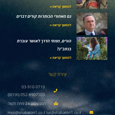
להמשך קריאה »
גם מאחורי הכותרות קורים דברים
להמשך קריאה »
הורים, ממתי הדרך לאושר עוברת
בנתב"ג?
להמשך קריאה »
יצירת קשר
03-910-0710
052-8907103 (מכירות)
moti@shabaton1.co.il liat@shabaton1.co.il