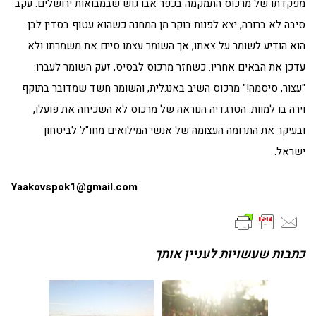
מפקדתו של מרכוס התמקמה בכפר אבו גוש שבמבואות ירושלים. עקב
סיבה לא ברורה, יצא לפנות בוקר מן המחנה כשהוא עטוף בסדין לבן.
הוא הודיע לשומר על צאתו, אך השומר עצמו סיים את משמרתו ולא
עדכן את הבאים אחריו. כשחזר מרכוס לבסיס, זעק השומר לעברו:
"עצור, סיסמה!" מרכוס השיב באנגלית, והשומר חשד שמדובר בתוקף
וירה בו למוות. הטרגדיה הנוראה של מרכוס לא השכיחה את פועלו,
ובעיקר את התרומה העצומה של אנשי המילואים מחו"ל לביטחון
ישראל.
Yaakovspok1@gmail.com
כתבות שעשויות לעניין אותך