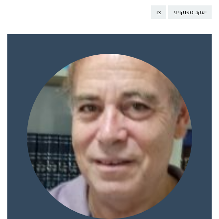
יעקב ספוקויני
צו