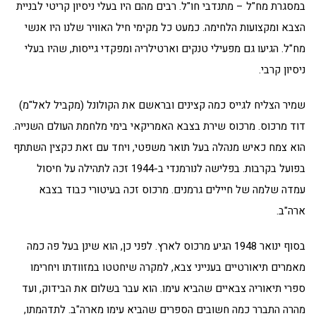
במסגרת מח"ל – מתנדבי חו"ל. רבים מהם היו בעלי ניסיון קריטי לבניית
הצבא ומקצועות הלחימה. כמעט כל מקימי חיל האוויר שלנו היו אנשי
מח"ל. הגיעו גם מפעילי טנקים וארטילריה ומפקדי גייסות, שהיו בעלי
ניסיון קרבי.
שמיר הצליח לגייס כמה קצינים ובראשם את הקולונל (מקביל לאל"מ)
דוד מרכוס. מרכוס שירת בצבא האמריקאי בימי מלחמת העולם השנייה.
הוא צמח כאיש מנהלה בעל תואר משפטי, ויחד עם זאת כקצין השתתף
בפועל בקרבות. בפלישה לנורמנדי ב-1944 זכה לתהילה על חיסול
עמדה שלמה של חיילים גרמנים. מרכוס זכה בעיטורי כבוד בצבא
ארה"ב.
בסוף ינואר 1948 הגיע מרכוס לארץ. לפני כן, הוא שינן בעל פה כמה
מאמרים תיאורטיים בענייני צבא, למקרה שיחטטו במזוודתו ויחרימו
ספרי תיאוריה צבאיים שהביא עימו. הוא עבר בשלום את הבידוק, ועד
מהרה התברר כמה חשובים הספרים שהביא עימו מארה"ב. לתדהמתו,