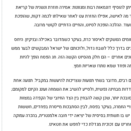
ן להוסיף דוגמאות רבות ומגוונות: אמירה חוזרת ונשנית של קריאת
בר מה לאישה, אפילו החזרת עט לאחר שאילתו לכמה דקות, שהופכת
 ועוד. ההלכה הופכת לסיוט, והחיים הדתיים לקושי מרובה.
ומים הנושקים לאיסור כרת, בעיקר כשמדובר באכילה ובניקיון. היחס
זוכים בדרך כלל לשבח גדול, ולזכותם של ישראל המבקשים לבער ממש
נים אחרים – הם חלק מהסיוט הקשה הזה. חג הפסח הופך להיות
מה ופחד שמא נותרו שאריות חמץ.
 רבים, מדובר בשתי תנועות שצריכות להיעשות במקביל. תנועה אחת
דדות מבחינה נפשית, ולסייע להשיב את השמחה ועונג הקיום למקומם;
סובכת יותר, שכן קשה להבחין בין הצד החיובי של הקפדה במצוות
ויי החמרה, בעיקר בפסח, לבין הסתבכות מייסרת בפחדים, חששות
– יש בו תשתית בסיסית של יציאה ידי חובה אלמנטרית, בהכרה עמוקה
חרינו עם זכוכית מגדלת כדי לחפש את חטאינו.