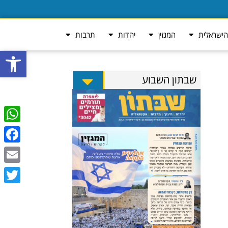
ישראלית
המגזין
יהדות
תרבות
פתח סרגל
שבתון השבוע
tsApp
ebook
Email
Twitter