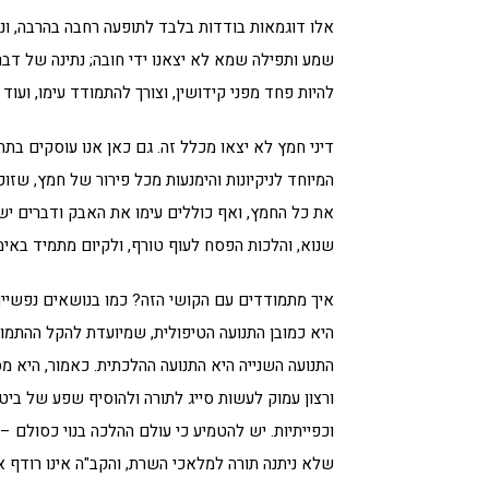
אלו דוגמאות בודדות בלבד לתופעה רחבה בהרבה, ונית
שמע ותפילה שמא לא יצאנו ידי חובה; נתינה של ד
להיות פחד מפני קידושין, וצורך להתמודד עימו, ועוד
דיני חמץ לא יצאו מכלל זה. גם כאן אנו עוסקים בתח
המיוחד לניקיונות והימנעות מכל פירור של חמץ, ש
את כל החמץ, ואף כוללים עימו את האבק ודברים יש
שנוא, והלכות הפסח לעוף טורף, ולקיום מתמיד באי
איך מתמודדים עם הקושי הזה? כמו בנושאים נפשיים
היא כמובן התנועה הטיפולית, שמיועדת להקל ההתמו
התנועה השנייה היא התנועה ההלכתית. כאמור, היא מ
ורצון עמוק לעשות סייג לתורה ולהוסיף שפע של ביט
וכפייתיות. יש להטמיע כי עולם ההלכה בנוי כסולם 
שלא ניתנה תורה למלאכי השרת, והקב"ה אינו רודף א