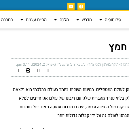
פילוסופיה
מדרש
הלכה
החיים עצמם
בחברה ה
רכז לאתיקה בארגון רבני צהר)
כ״ג באדר ב׳ ה׳תשפ״ד (אפריל 2, 2024)
3:11 pm
לם הרבני והן לעולם המטפלים. המינוח השכיח ביותר בעולם ההלכתי הוא "לצאת
לק בלתי נפרד מהברית שלנו עם ריבונו של עולם אנו חייבים למלא
דויקות של המצווה עצמה, יש גם תרבות עמוקה מאוד של חומרות
תנו לעולם זה על ידי קבלות גדולות יותר.