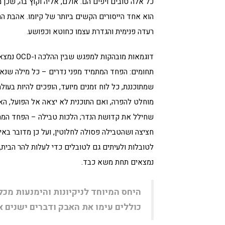
כל אלה טובים ויפים הם. אולם, אליה וקוץ בה, שכן 
הוא אחד הייסורים הקשים ביותר של קיומו. אהבת ה
רעדה פנימית והגדרת עצמו כחוטא וכפושע.
דוגמאות מובהק
תחומים: הפחד המתמיד מפני נדרים – כל מילה שנאמ
שמתוכננת, כל לוח זמנים מיועד, הופכים להיות בעו
מוחלט להפרה, ואם התוכנית לא יצאה אל הפועל, הא
שחילל את קדושת הנדר; הלכות טבילה – הפחד המת
חציצה ושהטבילה פסולה לחלוטין, ועל כן מדובר באיס
לטובלות ולעיתים גם לטובלים כדי לעלות להר הבית, ו
נמצאים תחת משא כבד.
היחס המיוחד לניקיונות והימנעות מכל
כוללים עימו את האבק ודברים ישנים 