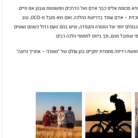
א מכוונת אלינו כבני אדם ואל הדרכים הפשוטות שבהן אנו חיים.
משעה שנוקה הבית ניקוי בסיסי, ואין בו חמץ הגדול מכזית – אדם עומד בדרישת ההלכה, ואם הוא סובל מ-OCD, טוב
 גבוהים יותר של החמרה והקפדה, שיש בהם טעם גדול כשהם נעשים
י שסובל מהם, וכך ביחס לתחומי הלכה רבים.
חושת רדיפה מתמדת יתקיים בהן עולם של "משכני – אחריך נרוצה".