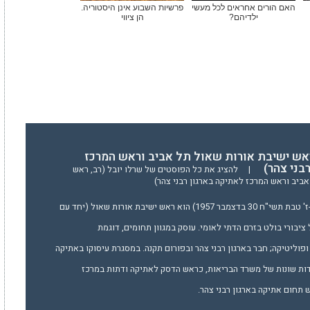
האם הורים אחראים לכל מעשי
פרשיות השבוע אינן היסטוריה.
ילדיהם?
הן ציווי
ראש ישיבת אורות שאול תל אביב וראש המרכז
בני צהר)
|
להציג את כל הפוסטים של שרלו יובל (רב, ראש
ביב וראש המרכז לאתיקה בארגון רבני צהר)
הרב יובל שֶרְלוֹ (נולד ב-ז' טבת תשי"ח 30 בדצמבר 1957) הוא ראש ישיבת אורות שאול (יחד עם
 ציבורי בולט בזרם הדתי לאומי. עוסק במגוון תחומים, דוגמת
פוליטיקה; חבר בארגון רבני צהר ובפורום תקנה. במסגרת עיסוקו באתיקה
דות שונות של משרד הבריאות, כראש הדסק לאתיקה ודתות במרכז
תחום אתיקה בארגון רבני צהר.