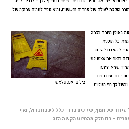
מי שנושא עימו אובססיה טורדנית כפייתית נחשף לכך שלגביו כל זה
תורה הופכת לעולם של פחדים וחששות, והוא נופל לתהום עמוקה של
ות למפגש שבין ההלכה ו-OCD נמצאות באופן מיוחד בכמה
רת, כל תוכנית
למו של האדם לאיסור
דם רואה את עצמו כמי
מיד שמא הייתה
ור כרת, אינו מניח
צילום: אנספלאש
בשל כך חיי הזוגיות
 פירור של חמץ, שזוכים בדרך כלל לשבח גדול, ואף
אחרים – הם חלק מהסיוט הקשה הזה