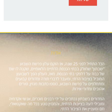
אודות
הכל התחיל לפני 25 שנה, אז הוקם עלון פרשת השבוע
"שבתון" שחולק בבתי הכנסת הדתיים הלאומיים, שקנה לו שם
של כבוד על דלפקי בתי הכנסת. מאז, העלון הפך לשבועון
המוביל בציבור הדתי, ומעבר לדברי תורה ומדורים קבועים
ומתחלפים על פרשת השבוע, נוספו כתבות מגזין, טורים
אהובים ומדורי אירוח.
המדורים בשבתון נכתבים על ידי רבנים מוכרים, אנשי אקדמיה
ומובילי דעה בציונות הדתית, והמגזין נוגע בכל מה שאקטואלי,
חם ומעניין את הציבור הדתי.