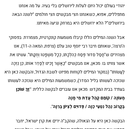
יהודי בעולם יכול היום לעלות לירושלים בלי בעיה. על מה אנחנו
מתפללים, אפוא, כשאנחנו חצי מבקשים חצי חולמים "לשנה הבאה
בירושלים"? הלא ירושלים היא במרחק נגיעה מאיתנו.
אבל השנה המילים הללו קיבלו משמעות קונקרטית, מצמררת. בפסוקי
ה'נרצה', שאותם חיבר רבי יוסף טוב עלם (צרפת; המאה ה-11), אנו
מצהירים ש"חֲסַל סִדּוּר פֶּסַח כְּהִלְכָתוֹ, כְּכָל מִשְׁפָּטוֹ וְחֻקָּתוֹ". עשינו את
אשר צווינו בו. מכאן, אנו מבקשים "כַּאֲשֶׁר זָכִינוּ לְסַדֵּר אוֹתוֹ, כֵּן נִזְכֶּה
לַעֲשׂוֹתוֹ" (במקור המילים לקוחות מפיוט לשבת הגדול, והבקשה כאן היא
שנזכה לעשותו בליל הסדר), כשמשמעות המילים היא שנזכה לעשותו
בעתיד בבית המקדש. מכאן אנו עוברים לבקשה כללית:
"זָךְ שׁוֹכֵן
מְעוֹנָה / קוֹמֵם קְהַל עֲדַת מִי מָנָה
בְּקָרוֹב נַהֵל נִטְעֵי כַנָּה / פְּדוּיִם לְצִיּוֹן בְּרִנָּה".
הבקשה כאן היא על הגאולה, שהקב"ה ירים את קרן ישראל, יחבר