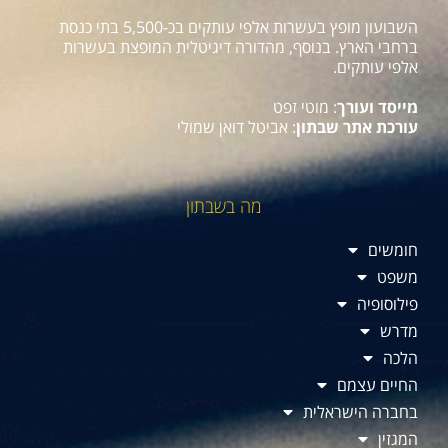
השבועון מופץ בעשרות אלפי עותקים בכ-5,500 בתי כנסת
ברחבי הארץ. בנוסף, מהדורה דיגיטלית המופצת בעשרות
אלפי עותקים.
מייסד ועורך
: מוטי זפט
עורכת אתר שבתון
: אביטל דואן שמולי
מה בשבתון
חומשים
משפט
פילוסופיה
מדרש
הלכה
החיים עצמם
בחברה הישראלית
המגזין