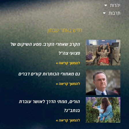
יהדות
תרבות
חדש באתר שבתון
הקרב שאחרי הקרב: מסע השיקום של
פצועי צה"ל
להמשך קריאה »
גם מאחורי הכותרות קורים דברים
להמשך קריאה »
הורים, ממתי הדרך לאושר עוברת
בנתב"ג?
להמשך קריאה »