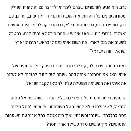
כרב. הוא הגיע לשיעורים שבהם לימדתי ילדי בר מצווה להניח תפילין
ומקורות שונים על היהדות. את השבת חגגנו יחד. ילד שובב וחייכן, עם
ברק בעיניים. הוריו, רובי וחגית יבל"א, הם חברי קהילה עד היום. אנשים
נאצלים, גיבורי רוח, שמאז אירועי שמחת תורה לא נחים לרגע במטרה
להשיב את בנם לארץ. את השם איתי נתנו לו כראשי תיבות: "ארץ
ישראל, תורת ישראל".
באחד המפגשים שלנו, קיבלתי מרובי וחגית העתק של הדסקית של
איתי. מאז אני מסתובב איתה כמה שיותר. לזכור וגם להזכיר. לא לעזוב
את איתי ואת המשימה המוטלת עלינו להביאו לקבר ישראל.
הדסקית הייתה מונחת על צווארי גם בליל הסדר. כשהגעתי אל פסוקי
ה'נרצה', לא יכולתו שלא לחשוב על משפחתו של איתי. "חסל סידור
פסח כהלכתו", שיננתי וחשבתי: ואיך היה אצלם בתל אביב עם משפחות
החטופים? איך עושים סדר כשילד אחד חסר?