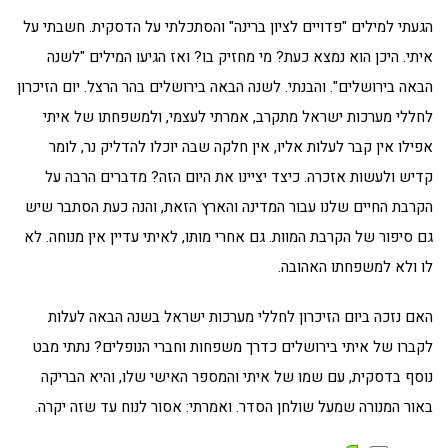
הגעתי למילים "פדויים לציון ברינה" והסתכלתי על הדסקית. חשבתי על
איתי. היכן הוא נמצא כעת? מי מחזיק בו? ואז הגיעו המילים "לשנה
הבאה בירושלים". והבנתי. לשנה הבאה בירושלים בהר הרצל. יום הזיכרון
לחללי מערכות ישראל מתקרב, אמרתי לעצמי, ולמשפחתו של איתי
אפילו אין קבר לעלות אליו, אין חלקה שבה יוכלו להדליק נר, לומר
קדיש ולעשות אזכרה. כיצד יציינו את היום הזה? מדברים הרבה על
הקרבת החיים שלנו עבור המדינה והארץ הזאת, והנה כעת הסתבר שיש
גם סיפור של הקרבת המוות. גם אחרי מותו, לאיתי עדיין אין מנוחה. לא
לו ולא למשפחתו האהובה.
האם נזכה ביום הזיכרון לחללי מערכות ישראל בשנה הבאה לעלות
לקברו של איתי בירושלים כדרך משפחות וחברי הנופלים? נתתי מבט
נוסף בדסקית, עם שמו של איתי והמספר האישי שלו, והיא הבריקה
באור המנורה שמעל שולחן הסדר. ואמרתי: אסור לנוח עד שזה יקרה.