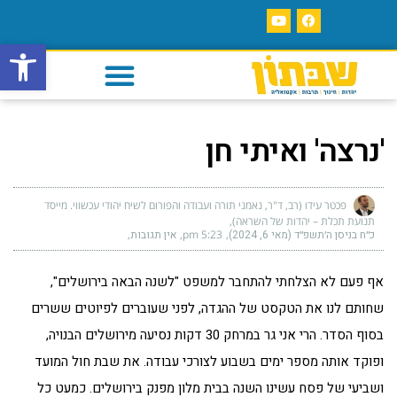
פתח סרגל
'נרצה' ואיתי חן
פכטר עידו (רב, ד"ר, נאמני תורה ועבודה והפורום לשיח יהודי עכשווי. מייסד
תנועת תכלת – יהדות של השראה)
כ״ח בניסן ה׳תשפ״ד (מאי 6, 2024)
5:23 pm
אין תגובות
אף פעם לא הצלחתי להתחבר למשפט "לשנה הבאה בירושלים",
שחותם לנו את הטקסט של ההגדה, לפני שעוברים לפיוטים ששרים
בסוף הסדר. הרי אני גר במרחק 30 דקות נסיעה מירושלים הבנויה,
ופוקד אותה מספר ימים בשבוע לצורכי עבודה. את שבת חול המועד
ושביעי של פסח עשינו השנה בבית מלון מפנק בירושלים. כמעט כל