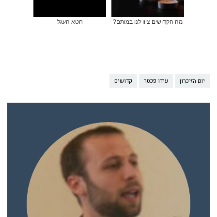
מה הקדושים ציוו לנו במותם?
חטא העגל
יום הזיכרון
עידו פכטר
קדושים