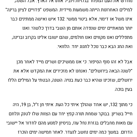
מחדש את העם המפוזר בגלויות ויוביל אותו אל הארץ. אבל השנה,
למילים האחרונות הייתה משמעות מיידית. המשפט "פדויים לציון ברינה"
אינו משל או דימוי, אלא ביטוי ממשי. 132 איש ואישה ממתינים כבר
יותר ממאתיים ימים שנפדה אותם מן השבי בדרך כלשהי. ואנו
מתפללים ואנו מקווים ואנו חולמים, שהם ישובו אלינו בקרוב וברינה,
ואת החג הבא כבר נוכל לחגוג יחד. הלוואי.
אבל לא זהו סוף הסיפור. כי אנו ממשיכים ושרים מייד לאחר מכן
"לשנה הבאה בירושלים". ואנחנו לא מזכירים את המקדש אלא את
ירושלים, שזכינו שהיא כבר כעת בנויה. השנה, הבטתי על המילים הללו
בעין בוכה.
כי מתוך 132, יש אחד שהולך איתי כל העת. איתי חן ז"ל, בן 19, היה
חייל בשריון. בבוקר שמחת תורה קפץ יחד עם הצוות שלו לטנק ונלחם
עם מאות מחבלים בגזרת נחל עוז, בניסיון למנוע מהם לחדור אל יישובי
הדרום. במשך כמה ימים נחשב לנעדר. לאחר חמישה ימים הוכרז