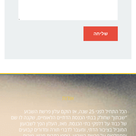
אודות
הכל התחיל לפני 25 שנה, אז הוקם עלון פרשת השבוע
"שבתון" שחולק בבתי הכנסת הדתיים הלאומיים, שקנה לו שם
של כבוד על דלפקי בתי הכנסת. מאז, העלון הפך לשבועון
המוביל בציבור הדתי, ומעבר לדברי תורה ומדורים קבועים
ומתחלפים על פרשת השבוע, נוספו כתבות מגזין, טורים