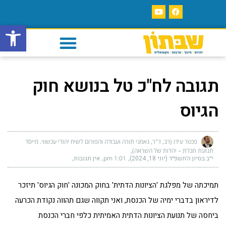
פתח סרגל
תגובה לח"כ טל בנושא חוק
הגיוס
פכטר עידו (רב, ד"ר, נאמני תורה ועבודה והפורום לשיח יהודי עכשווי. מייסד
תנועת תכלת – יהדות של השראה)
י״ב בסיון ה׳תשפ״ד (יוני 18, 2024)
1:01 pm
אין תגובות
תמיכתה של מפלגת 'הציונות הדתית' בחוק המכונה 'חוק הגיוס' תיזכר
לדיראון בדברי ימיה של הכנסת, ואני תקווה שגם תהווה נקודת הכרעה
ביחסה של תנועת הציונות הדתית האמיתית כלפי חברי הכנסת