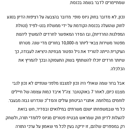
שמתיימרים לדבר בשמה בכנסת.
נכון, לא מדובר בחוק גיוס סופי. מדובר בהצבעה על רציפות הדיון בנוגע
לחוק שהועלה בכנסת הקודמת על ידי ממשלת בנט-לפיד (נטולת
המפלגות החרדיות), ובו הסדר המאפשר לחרדים להמשיך ליהנות
מפטור משירות צבאי ליותר מ-10,000 בחורים מדי שנה. מטרתו
העיקרית הייתה להוריד את גיל הפטור מבחינת היציאה לעבודה, כך
שיותר חרדים יוכלו להשתתף בשוק התעסוקה ובכך להמריץ את
הכלכלה.
אבל ברור שמה שאולי היה נכון למצבנו מלפני שנתיים לא נכון לגבי
מצבנו כיום, לאחר 7 באוקטובר. צה"ל איבד כמות עצומה של חיילים
לוחמים במלחמה. אתגרי הביטחון עולים והסד"כ שנדרש גבוה מבעבר.
כל מי שבמשפחתו ישנם משרתים במילואים ובסדיר, חש בזאת.
להעלות לדיון חוק שמראש מבטיח פטורים מגיוס ללומדי תורה, ולשחק
רק במספרים שלהם, זו יריקה בעין לכל מי שאמון על ערכי התורה