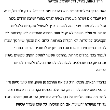
חייל, גאווה, צה"ל, דגל ישראל, הצדעה
האם הדרך האלטרנטיבית היא בהכרח גיוס בכפייה? צודק ח"כ טל, שזה
לא יעבוד אם נשלח משטרה צבאית לגייס בחורי ישיבה חרדים בכוח.
אבל זה לא אומר שאין מה לעשות. צריך להפעיל סנקציות כלכליות.
מגבוה. מי שלא משרת לא יקבל שום תמיכה מהמדינה. לא קצבאות. לא
תקציבים למוסדות. לא הקלות בארנונה. כלום. את הכסף שייחסך יעבירו
לציבור המשרתים. בואו נראה כמה זמן יוכלו מנהיגי הציבור החרדי
לעמוד בכך. במלים אחרות, בהחלט אפשר לחוקק חוקים נוקשים בעניין
זה. בדיוק כמו שהולכים לעלות לכולנו את המע"מ ולהוריד לנו יום
הבראה.
בדבריו הבאים, מוציא ח"כ טל את המרצע מן השק. הוא טוען טיעון מזן
הווטאבאוטאיזם, לפיו החוק הזה עלה בכנסת הקודמת. הוא כמו רוצה
לומר: מה אנחנו מלינים על הקואליציה הנוכחית, הרי זה חוק שעלה בעבר
על ידי ממשלת "השינוי". אם הם הסכימו, כל שכן שצריך עכשיו