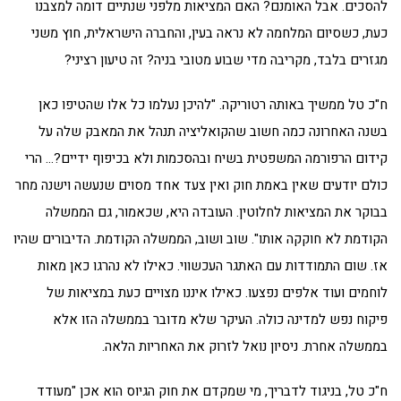
להסכים. אבל האומנם? האם המציאות מלפני שנתיים דומה למצבנו
כעת, כשסיום המלחמה לא נראה בעין, והחברה הישראלית, חוץ משני
מגזרים בלבד, מקריבה מדי שבוע מטובי בניה? זה טיעון רציני?
ח"כ טל ממשיך באותה רטוריקה. "להיכן נעלמו כל אלו שהטיפו כאן
בשנה האחרונה כמה חשוב שהקואליציה תנהל את המאבק שלה על
קידום הרפורמה המשפטית בשיח ובהסכמות ולא בכיפוף ידיים?… הרי
כולם יודעים שאין באמת חוק ואין צעד אחד מסוים שנעשה וישנה מחר
בבוקר את המציאות לחלוטין. העובדה היא, שכאמור, גם הממשלה
הקודמת לא חוקקה אותו". שוב ושוב, הממשלה הקודמת. הדיבורים שהיו
אז. שום התמודדות עם האתגר העכשווי. כאילו לא נהרגו כאן מאות
לוחמים ועוד אלפים נפצעו. כאילו איננו מצויים כעת במציאות של
פיקוח נפש למדינה כולה. העיקר שלא מדובר בממשלה הזו אלא
בממשלה אחרת. ניסיון נואל לזרוק את האחריות הלאה.
ח"כ טל, בניגוד לדבריך, מי שמקדם את חוק הגיוס הוא אכן "מעודד