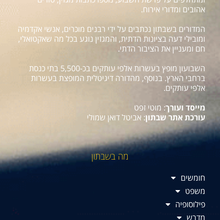
אהובים ומדורי אירוח.
המדורים בשבתון נכתבים על ידי רבנים מוכרים, אנשי אקדמיה
ומובילי דעה בציונות הדתית, והמגזין נוגע בכל מה שאקטואלי,
חם ומעניין את הציבור הדתי.
השבועון מופץ בעשרות אלפי עותקים בכ-5,500 בתי כנסת
ברחבי הארץ. בנוסף, מהדורה דיגיטלית המופצת בעשרות
אלפי עותקים.
מייסד ועורך
: מוטי זפט
עורכת אתר שבתון
: אביטל דואן שמולי
מה בשבתון
חומשים
משפט
פילוסופיה
מדרש