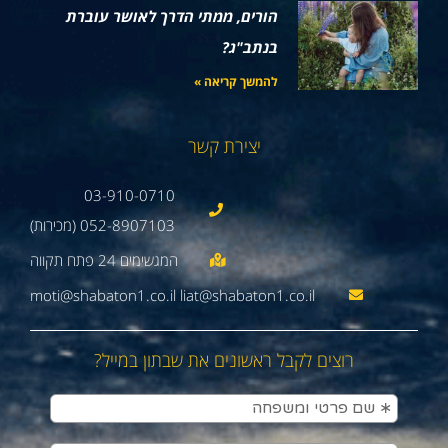
הורים, ממתי הדרך לאושר עוברת
בנתב"ג?
להמשך קריאה »
יצירת קשר
03-910-0710
052-8907103 (מכירות)
moti@shabaton1.co.il liat@shabaton1.co.il
רוצים לקבל ראשונים את שבתון במייל?