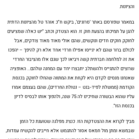
והציונות.
במאמר שפורסם באתר 'סרוגים', ביקש ח"כ אוהד טל מהציונות הדתית
להגן על תמיכתו בהצעת חוק זו. הוא הצטדק וכתב "יש כאלה שמציעים
לחוקק חוקים חדים ונוקשים, שהם אולי מאוד מאוד צודקים, אבל
לכולם ברור שהם לא יגייסו אפילו חרדי אחד אלא רק להיפך – יהפכו
את זה למלחמה חברתית קשה ויביאו לכך שגם אלו מהציבור החרדי
שרוצים להתגייס ולהשתלב יתבצרו יחד עם המחנה שלהם… האופציה
שאנחנו מנסים לקדם היא לקחת את המתווה שהחלו לחוקק בכנסת
הקודמת (ממשלת לפיד-בנט – נטולת החרדים), שהם בעצמם אמרו
עליו שהוא הבשורה שחיכינו לה 75 שנה, ולהפוך אותו לבסיס לדיון
בכנסת הזו".
מביך לקרוא את ההצטדקות הזו. כנציג מפלגה שטוענת כל הזמן
שבמשא ומתן מול חמאס אסור להתגמש אלא חייבים להקשיח עמדות,