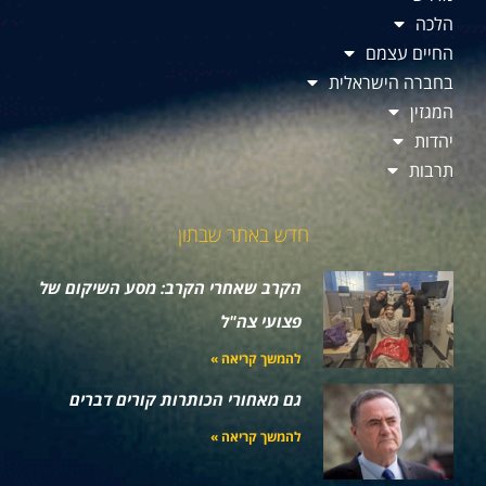
הלכה
החיים עצמם
בחברה הישראלית
המגזין
יהדות
תרבות
חדש באתר שבתון
הקרב שאחרי הקרב: מסע השיקום של
פצועי צה"ל
להמשך קריאה »
גם מאחורי הכותרות קורים דברים
להמשך קריאה »