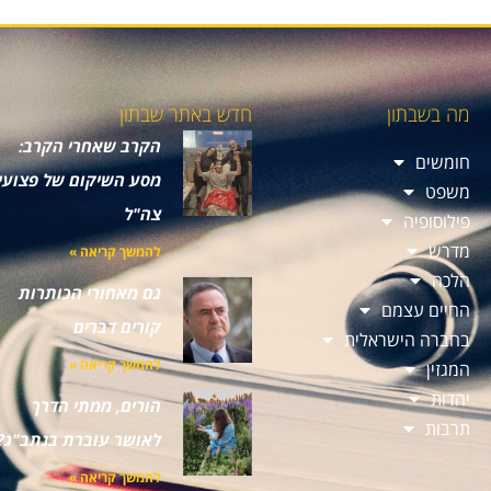
מה בשבתון
חדש באתר שבתון
הקרב שאחרי הקרב:
חומשים
מסע השיקום של פצועי
משפט
צה"ל
פילוסופיה
מדרש
להמשך קריאה »
הלכה
גם מאחורי הכותרות
החיים עצמם
קורים דברים
בחברה הישראלית
להמשך קריאה »
המגזין
יהדות
הורים, ממתי הדרך
תרבות
לאושר עוברת בנתב"ג?
להמשך קריאה »