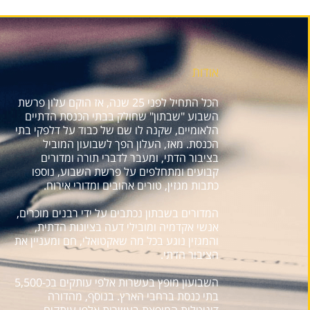
אודות
הכל התחיל לפני 25 שנה, אז הוקם עלון פרשת
השבוע "שבתון" שחולק בבתי הכנסת הדתיים
הלאומיים, שקנה לו שם של כבוד על דלפקי בתי
הכנסת. מאז, העלון הפך לשבועון המוביל
בציבור הדתי, ומעבר לדברי תורה ומדורים
קבועים ומתחלפים על פרשת השבוע, נוספו
כתבות מגזין, טורים אהובים ומדורי אירוח.
המדורים בשבתון נכתבים על ידי רבנים מוכרים,
אנשי אקדמיה ומובילי דעה בציונות הדתית,
והמגזין נוגע בכל מה שאקטואלי, חם ומעניין את
הציבור הדתי.
השבועון מופץ בעשרות אלפי עותקים בכ-5,500
בתי כנסת ברחבי הארץ. בנוסף, מהדורה