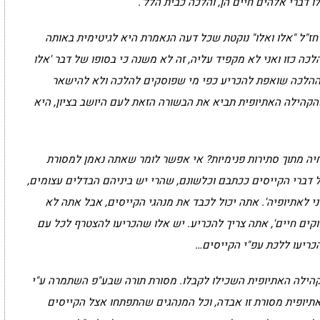
ו דברי אלהים חיים הן, והלכה כבית הלל'.
ז"ל "אלו ואלו" נוקטת שכל דעה הנאמרת היא לגיטימית באותה
ה כזו ואני לא מקפיד עליה, זה לא משנה כי בסופו של דבר 'אלו
 ההלכה שואפת להכריע כפי מי שפוסקים להלכה ולא להישאר
שהקהילה האתיופית תביא את הבשורה הזאת לעם היושב בציון, היא
ה מתוך סתירות פנימיות? אי אפשר לומר שאתה נאמן למסורת
 דברי הקייסים ככתבם וכלשונם, שהרי יש ביניהם הבדלים עצומים,
י לאתיופיה'. אתה יכול לכבד את מנהגי הקייסים, אבל אתה לא
לוקים חיים', אתה צריך להכריע. יש אלו שהכריעו להצטרף לכל עם
כריעו ללכת עפ"י הקייסים…
קהילה האתיופית השכילו לקבלו. מסורת תורה שבע"פ השתמרה ע"י
תיופית מסורת זו אבדה, וכל המנהגים שהתפתחו אצל הקייסים