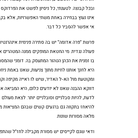
ובכל קבוצה. לטענתי, כל ניסיון לפשט את הפרדוקס 
אינו נעוץ בבחירה באחת משתי האפשרויות, אלא בקב
אי אפשר להסביר כל דבר.
פרשת "פרה אדומה" יש בה סתירה פנימית אינהרנטית
פעולה נגדית. מי החטאת המופקים ממנה המטהרים 
בו זמנית את הכהן הטהור המתעסק בה. דומני שהמס
היא לחנך אותנו לחיות מתוך צניעות, שאנו באמת ניחנ
ומקוטעת מול הא-ל האדיר, שיש לו ראייה מקיפה וקו
דווקא ההבנה שאנו לא יודעים כלום, היא המביאה או
לדעת, להיות סבלניים וסובלניים יותר. לצאת מעולם 
להיאחז בתקווה גם ברגעים קשים שבהם המציאות מל
מלאה מסורות שונות.
ודאי שגם לקייסים יש מסורת מקבילה לחז"ל שהתפת