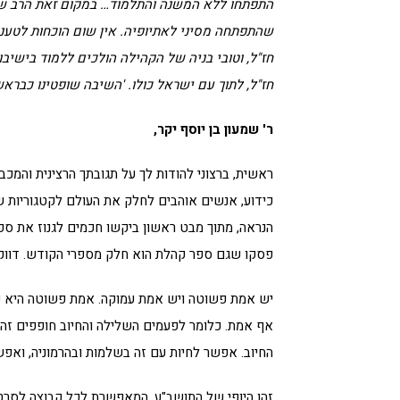
התפתחו ללא המשנה והתלמוד… במקום זאת הרב של
שהתפתחה מסיני לאתיופיה. אין שום הוכחות לטענ
חז"ל, וטובי בניה של הקהילה הולכים ללמוד בישיב
חז"ל, לתוך עם ישראל כולו. 'השיבה שופטינו כבראשו
ר' שמעון בן יוסף יקר,
ראשית, ברצוני להודות לך על תגובתך הרצינית והמכ
כידוע, אנשים אוהבים לחלק את העולם לקטגוריות ש
הנראה, מתוך מבט ראשון ביקשו חכמים לגנוז את ספר 
פסקו שגם ספר קהלת הוא חלק מספרי הקודש. דווקא 
יש אמת פשוטה ויש אמת עמוקה. אמת פשוטה היא ש
אף אמת. כלומר לפעמים השלילה והחיוב חופפים זה א
החיוב. אפשר לחיות עם זה בשלמות ובהרמוניה, ואפ
זהו היופי של התושב"ע, המאפשרת לכל קבוצה לסרט