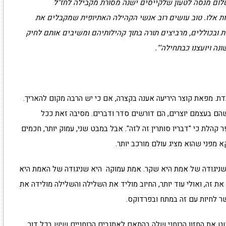
ום מנסה לטעון שלקייסים ישנה מסורת מקבילה לחז"ל
ות אלו. טוב עושים רוב אנשי הקהילה האתיופית שמקבלים את
ות ובכוללים, מרביצים תורה בתוך קהילותיהם ומשיבים אותם לחיק
נה ויועצנו כבתחילה'".
בדת. מפאת קוצר היריעה אענה בקצרה, אם כי יש הרבה מקום להאריך.
הם בעצמם יוצרים, הם דורשים סדר ודברים. מסיבה זאת ככל
קהלת כי "דבריו סותרין זה לזה". אבל במבט שני, עמוק יותר, חכמים
מפני שהוא מציג עולם מורכב יותר.
ניגודה של אמת היא שקר. אמת עמוקה היא שניגודה של האמת היא
ת זה, ואולי עוד יותר, החיוב מוליד את השלילה והשלילה מולידה את
שר לחיות עם זה במתח ובפרדוקס.
ט את החזון הרוחני שלה בהתאם לאתגרים הרוחניים שיש בכל דור