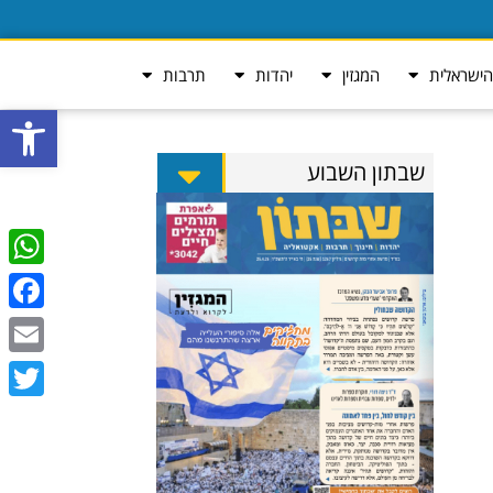
ישראלית
המגזין
יהדות
תרבות
פתח סרגל
שבתון השבוע
tsApp
ebook
Email
Twitter