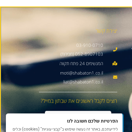
יצירת קשר
03-910-0710
052-8907103 (מכירות)
moti@shabaton1.co.il
liat@shabaton1.co.il
רוצים לקבל ראשונים את שבתון במייל?
הפרטיות שלכם חשובה לנו
לידיעתכם, באתר זה נעשה שימוש ב"קבצי עוגיות" (cookies) וכלים