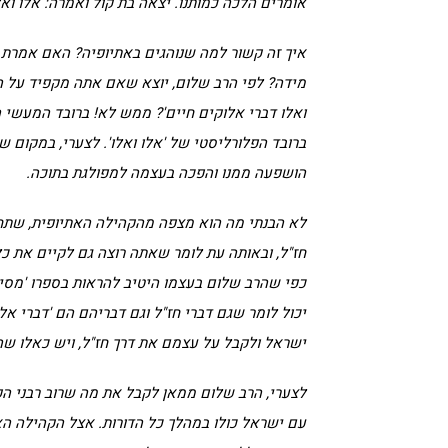
אומרים הלכה כמותנו. יצאה בת קול ואמרה: אלו ואל
איך זה קשור למה שנוהגים באתיופיה? האם אמרת ח
מידה? לפי הרב שלום, יוצא שאם אתה מקפיד על הלכ
ואלו דברי אלוקים חיים'? ממש לא! ברובד המעשי
ברובד הפלורליסטי של 'אלו ואלו'. לצערי, במקום 
הושפעה ממנו והפכה בעצמה למפולגת בתוכה.
לא הבנתי מה הוא מצפה מהקהילה האתיופית, שתחי
חז"ל, ובאותה עת לומר שאתה רוצה גם לקיים את כל
כפי שהרב שלום בעצמו היטיב להראות בספרו 'מסינ
יכול לומר שגם דברי חז"ל וגם דבריהם הם 'דברי א
ישראל ולקבל על עצמם את דרך חז"ל, ויש כאלו שה
לצערי, הרב שלום ממאן לקבל את מה שרוב רבני ה
עם ישראל כולו במהלך כל הדורות. אצל הקהילה הא