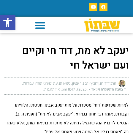
פתח סרגל
יעקב לא מת, דוד חי וקיים
ועם ישראל חי
הרב ד"ר רונן לוביץ (רב ניר עציון, נשיא תנועת 'נאמני תורה ועבודה')
ז׳ בטבת ה׳תשפ״ה (ינואר 7, 2025)
8:47 pm
אין תגובות
למרות שפרשת 'ויחי' מספרת על מות יעקב אבינו, חניטתו, הלווייתו
וקבורתו, אומר רבי יוחנן בגמרא: "יעקב אבינו לא מת" (תענית ה, ב).
הבסיס לדבריו הוא שהמילה מיתה לא מוזכרת בתיאור מותו, אלא נאמר
רק "וַיֶּאֱסֹף רַגְלָיו אֶל הַמִּטָּה וַיִּגְוַע וַיֵּאָסֶף אֶל עַמָּיו".