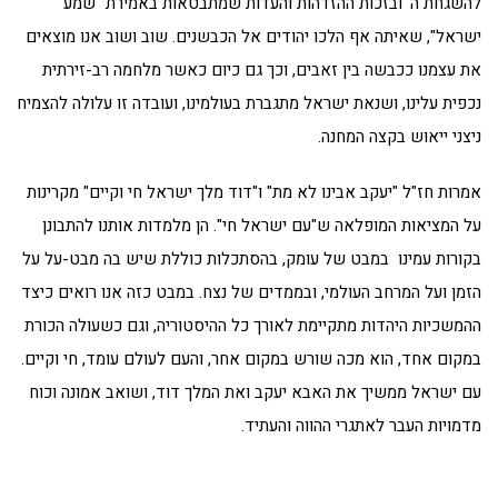
להשגחת ה' ובזכות ההזדהות והעדות שמתבטאות באמירת "שמע
ישראל", שאיתה אף הלכו יהודים אל הכבשנים. שוב ושוב אנו מוצאים
את עצמנו ככבשה בין זאבים, וכך גם כיום כאשר מלחמה רב-זירתית
נכפית עלינו, ושנאת ישראל מתגברת בעולמינו, ועובדה זו עלולה להצמיח
ניצני ייאוש בקצה המחנה.
אמרות חז"ל "יעקב אבינו לא מת" ו"דוד מלך ישראל חי וקיים" מקרינות
על המציאות המופלאה ש"עם ישראל חי". הן מלמדות אותנו להתבונן
בקורות עמינו במבט של עומק, בהסתכלות כוללת שיש בה מבט-על על
הזמן ועל המרחב העולמי, ובממדים של נצח. במבט כזה אנו רואים כיצד
ההמשכיות היהדות מתקיימת לאורך כל ההיסטוריה, וגם כשעולה הכורת
במקום אחד, הוא מכה שורש במקום אחר, והעם לעולם עומד, חי וקיים.
עם ישראל ממשיך את האבא יעקב ואת המלך דוד, ושואב אמונה וכוח
מדמויות העבר לאתגרי ההווה והעתיד.