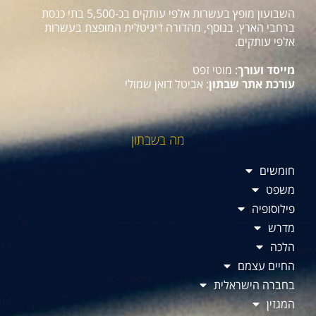
השבועון מופץ בעשרות אלפי עותקים בכ-5,500 בתי כנסת
ברחבי הארץ. בנוסף, מהדורה דיגיטלית המופצת בעשרות
אלפי עותקים.
מייסד ועורך
: מוטי זפט
עורכת אתר שבתון
: אביטל דואן שמולי
מה בשבתון
חומשים
משפט
פילוסופיה
מדרש
הלכה
החיים עצמם
בחברה הישראלית
המגזין