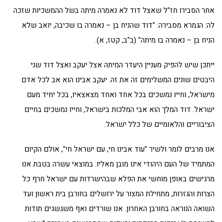
אחר הסבירו חז"ל שאצל דוד לא נאמרה מיתה בשל ההמשכיות שזכה
לה: הגמרא מסבירה: "דוד שהניח בן – נאמרה בו שכיבה, יואב שלא
הניח בן – נאמרה בו מיתה" (ב"ב, קטז, א).
ייתכן שיש להפיק מעניין היעדר המיתה אצל יעקב ואצל דוד שני
היבטים שונים המשלימים זה את זה. יעקב אבינו הוא אב לכל אדם
מישראל, וחייו נמשכים בכל אחד ואחד מצאצאיו, בכל יחיד מעם
ישראל. דוד המלך הוא אבי המלכות בישראל, וחייו נמשכים בחיים
הציבוריים והלאומיים של כלל ישראל.
אנו מרבים לומר ולשיר "עוד אבינו חי, עם ישראל חי", אולם הקיום
המתמיד של העם היהודי אינו מובן מאליו. במוצאי עשרה בטבת אנו
מרגישים באופן מוחשי את הפלא שבהישרדות עם ישראל חרף כל
הצרות והגזרות, מתחילת המצור על ירושלים בחורבן בית ראשון ועד
השואה הנוראה בחורבן האחרון. אנו שורדים ואף משגשגים תודות