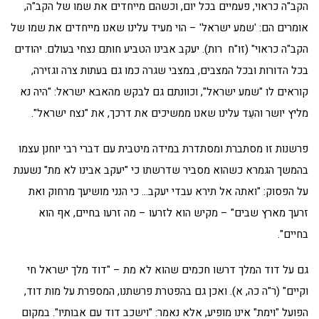
הקב"ה כראוי, פעמיים בכל יום, וכשהם מייחדים את שמו של הקב"ה,
אומרים הם: 'שמע ישראל' – הוי מעיד עלינו שאנו מייחדים את שמו של
הקב"ה כראוי" (זו"ח רות). יעקב אבינו הטביע חותם נצחי בעולם. יהודים
בכל הדורות ובכל המצבים, במצבי שגרה כמו גם בעתות צרה וגזירה,
קוראים לו "שמע ישראל", וכוונתם גם לבקש מהאבא ישראל: "היה נא
מליץ יושר והעֵד עלינו שאנו ממשיכים את דרכך, את "נצח ישראל".
פרשנות זו מסתברת ומסתדרת במידה מיטבית עם דברי רבי יוחנן עצמו
בהמשך הגמרא כשהוא מסביר שדרשתו כי "יעקב אבינו לא מת" נשענת
על הפסוק: "ואתה אל תירא עבדי יעקב… כי הנני מושיעך מרחוק ואת
זרעך מארץ שבים" – מקיש הוא לזרעו – מה זרעו בחיים, אף הוא
בחיים".
גם על דוד המלך דרשו חכמים שהוא לא מת – "דוד מלך ישראל חי
וקיים" (ר"ה כה, א). ואכן גם בהפטרת פרשתנו, המספרת על מות דוד,
הפועל "וימת" אינו מופיע, אלא נאמר: "וישכב דוד עם אבותיו". במקום