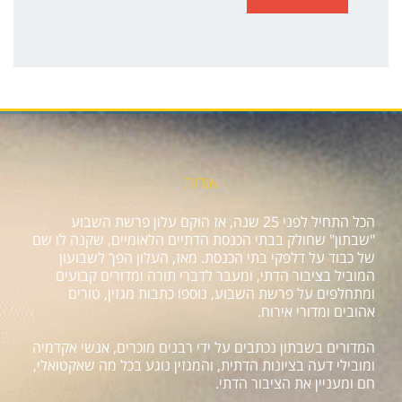
אודות
הכל התחיל לפני 25 שנה, אז הוקם עלון פרשת השבוע
"שבתון" שחולק בבתי הכנסת הדתיים הלאומיים, שקנה לו שם
של כבוד על דלפקי בתי הכנסת. מאז, העלון הפך לשבועון
המוביל בציבור הדתי, ומעבר לדברי תורה ומדורים קבועים
ומתחלפים על פרשת השבוע, נוספו כתבות מגזין, טורים
אהובים ומדורי אירוח.
המדורים בשבתון נכתבים על ידי רבנים מוכרים, אנשי אקדמיה
ומובילי דעה בציונות הדתית, והמגזין נוגע בכל מה שאקטואלי,
חם ומעניין את הציבור הדתי.