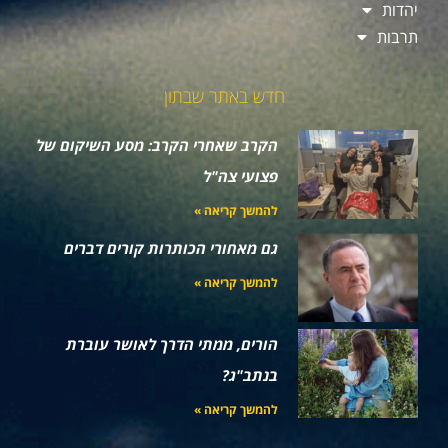
יהדות
תרבות
חדש באתר שבתון
הקרב שאחרי הקרב: מסע השיקום של
פצועי צה"ל
להמשך קריאה »
גם מאחורי הכותרות קורים דברים
להמשך קריאה »
הורים, ממתי הדרך לאושר עוברת
בנתב"ג?
להמשך קריאה »