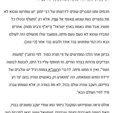
חכמים נתנו הסברים שונים לדרשתו של רבי יוחנן. יש שפרשו שהוא לא
מת במצרים בעת שְגווע וַנֵאסף אֶל עַמָּיו, אלא רק "נתעלף ובטלו כל
חושיו, אבל מותו באמת בארץ ישראל" (ריא"ף ורבינו מנוח). אחרים
הסבירו שהוא לא טעם טעם מיתה, והמעבר שלו מהעולם הזה לעולם
הבא היה כמי שפוטש בגד אחד ולובש בגד אחר (כי-טוב).
בכיוון אחר הלכו המפרשים על פי תורת הסוד. לפי הרמב"ן "נפשות
הצדיקים צרורות בצרור החיים, וזו תחופף עליו כל היום, לובשת לבושה
השני", ואין זו ממש מיתה. לדברי ה
רשב"א
במוות רגיל יש שלבים של
ירידת הנפש וטומאתה, וזה "מתארע רק באנשים שהיה בהם יצר רע
בחייהם, ויעקב שהיה שלם בכול, לא מת בצורה זו, אלא נשמתו עברה
מיד לחיי העולם הבא".
אולם נראה שהפירוש המקובל ביותר הוא שחיי יעקב נמשכים בבניו,
וזאת בשונה מאברהם ויצחק שבניהם, ישמעאל ועשו, יצאו לתרבות רעה.